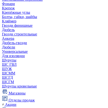
Фонари
Крепеж
Крепёжные углы
Болты, гайки, шайбы
Кляймер
Гвозди финишные
Дюбель
Гвозди строительные
Анкера
Дюбель-гвозди
Дюбели
Универсальные
Для изоляции
Шурупы
ШС ГВЛ
ШУЖ
ШСММ
ШСГД
ШСГМ
Шурупы кровельные
Магазины
Отделы продаж
Акции