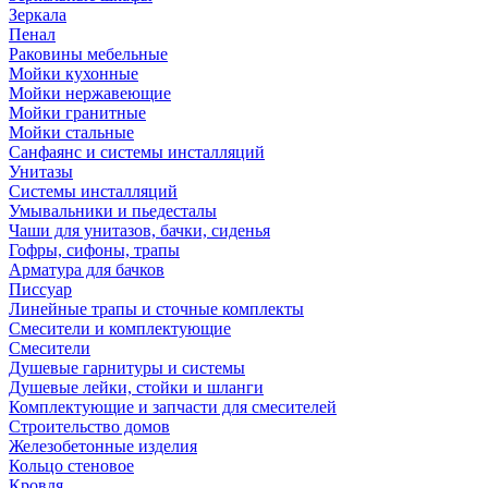
Зеркала
Пенал
Раковины мебельные
Мойки кухонные
Мойки нержавеющие
Мойки гранитные
Мойки стальные
Санфаянс и системы инсталляций
Унитазы
Системы инсталляций
Умывальники и пьедесталы
Чаши для унитазов, бачки, сиденья
Гофры, сифоны, трапы
Арматура для бачков
Писсуар
Линейные трапы и сточные комплекты
Смесители и комплектующие
Смесители
Душевые гарнитуры и системы
Душевые лейки, стойки и шланги
Комплектующие и запчасти для смесителей
Строительство домов
Железобетонные изделия
Кольцо стеновое
Кровля