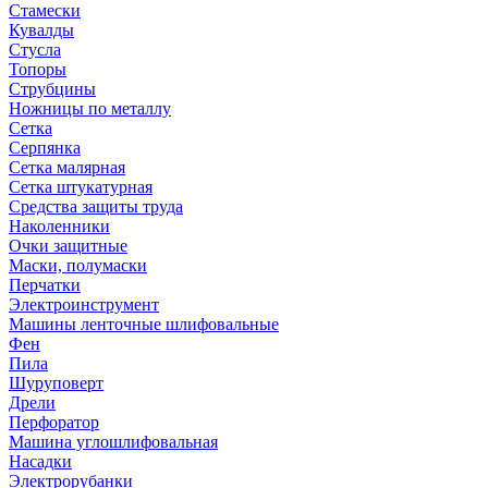
Стамески
Кувалды
Стусла
Топоры
Струбцины
Ножницы по металлу
Сетка
Серпянка
Сетка малярная
Сетка штукатурная
Средства защиты труда
Наколенники
Очки защитные
Маски, полумаски
Перчатки
Электроинструмент
Машины ленточные шлифовальные
Фен
Пила
Шуруповерт
Дрели
Перфоратор
Машина углошлифовальная
Насадки
Электрорубанки