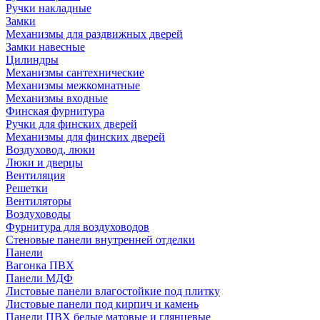
Ручки накладные
Замки
Механизмы для раздвижных дверей
Замки навесные
Цилиндры
Механизмы сантехнические
Механизмы межкомнатные
Механизмы входные
Финская фурнитура
Ручки для финских дверей
Механизмы для финских дверей
Воздуховод, люки
Люки и дверцы
Вентиляция
Решетки
Вентиляторы
Воздуховоды
Фурнитура для воздуховодов
Стеновые панели внутренней отделки
Панели
Вагонка ПВХ
Панели МДФ
Листовые панели влагостойкие под плитку
Листовые панели под кирпич и камень
Панели ПВХ белые матовые и глянцевые