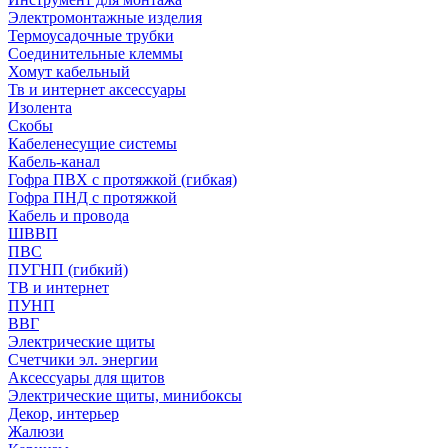
Электромонтажные изделия
Термоусадочные трубки
Соединительные клеммы
Хомут кабельный
Тв и интернет аксессуары
Изолента
Скобы
Кабеленесущие системы
Кабель-канал
Гофра ПВХ с протяжкой (гибкая)
Гофра ПНД с протяжкой
Кабель и провода
ШВВП
ПВС
ПУГНП (гибкий)
ТВ и интернет
ПУНП
ВВГ
Электрические щиты
Счетчики эл. энергии
Аксессуары для щитов
Электрические щиты, минибоксы
Декор, интерьер
Жалюзи