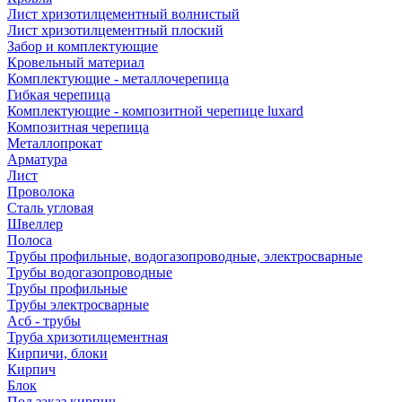
Лист хризотилцементный волнистый
Лист хризотилцементный плоский
Забор и комплектующие
Кровельный материал
Комплектующие - металлочерепица
Гибкая черепица
Комплектующие - композитной черепице luxard
Композитная черепица
Металлопрокат
Арматура
Лист
Проволока
Сталь угловая
Швеллер
Полоса
Трубы профильные, водогазопроводные, электросварные
Трубы водогазопроводные
Трубы профильные
Трубы электросварные
Асб - трубы
Труба хризотилцементная
Кирпичи, блоки
Кирпич
Блок
Под заказ кирпич