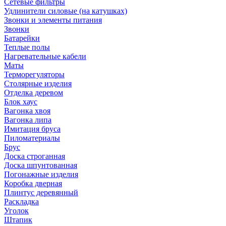
Сетевые фильтры
Удлинители силовые (на катушках)
Звонки и элементы питания
Звонки
Батарейки
Теплые полы
Нагревательные кабели
Маты
Терморегуляторы
Столярные изделия
Отделка деревом
Блок хаус
Вагонка хвоя
Вагонка липа
Имитация бруса
Пиломатериалы
Брус
Доска строганная
Доска шпунтованная
Погонажные изделия
Коробка дверная
Плинтус деревянный
Раскладка
Уголок
Штапик