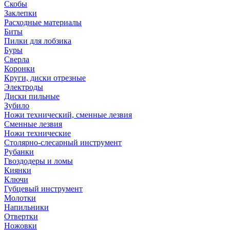
Скобы
Заклепки
Расходные материалы
Биты
Пилки для лобзика
Буры
Сверла
Коронки
Круги, диски отрезные
Электроды
Диски пильные
Зубило
Ножи технический, сменные лезвия
Сменные лезвия
Ножи технические
Столярно-слесарный инструмент
Рубанки
Гвоздодеры и ломы
Киянки
Ключи
Губцевый инструмент
Молотки
Напильники
Отвертки
Ножовки