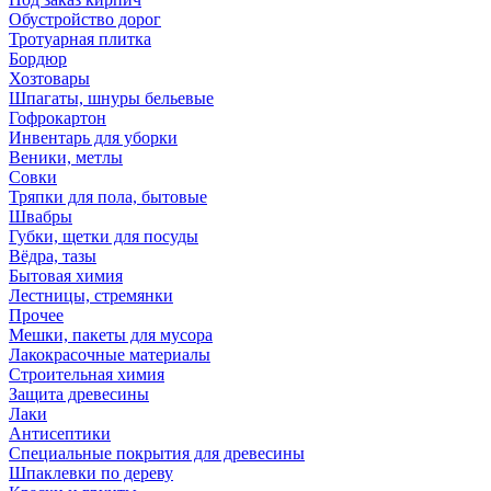
Обустройство дорог
Тротуарная плитка
Бордюр
Хозтовары
Шпагаты, шнуры бельевые
Гофрокартон
Инвентарь для уборки
Веники, метлы
Совки
Тряпки для пола, бытовые
Швабры
Губки, щетки для посуды
Вёдра, тазы
Бытовая химия
Лестницы, стремянки
Прочее
Мешки, пакеты для мусора
Лакокрасочные материалы
Строительная химия
Защита древесины
Лаки
Антисептики
Специальные покрытия для древесины
Шпаклевки по дереву