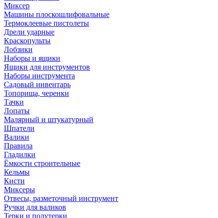
Миксер
Машины плоскошлифовальные
Термоклеевые пистолеты
Дрели ударные
Краскопульты
Лобзики
Наборы и ящики
Ящики для инструментов
Наборы инструмента
Садовый инвентарь
Топорища, черенки
Тачки
Лопаты
Малярный и штукатурный
Шпатели
Валики
Правила
Гладилки
Ёмкости строительные
Кельмы
Кисти
Миксеры
Отвесы, разметочный инструмент
Ручки для валиков
Терки и полутерки