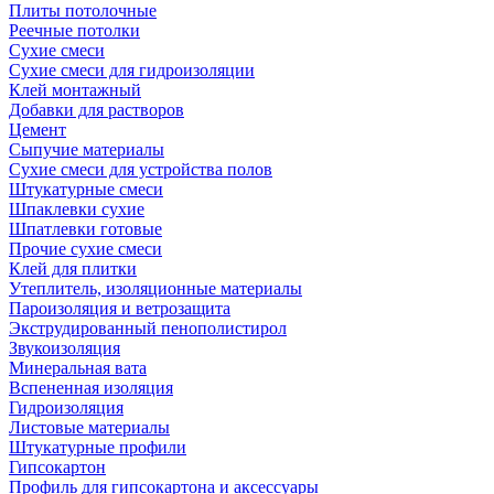
Плиты потолочные
Реечные потолки
Сухие смеси
Сухие смеси для гидроизоляции
Клей монтажный
Добавки для растворов
Цемент
Сыпучие материалы
Сухие смеси для устройства полов
Штукатурные смеси
Шпаклевки сухие
Шпатлевки готовые
Прочие сухие смеси
Клей для плитки
Утеплитель, изоляционные материалы
Пароизоляция и ветрозащита
Экструдированный пенополистирол
Звукоизоляция
Минеральная вата
Вспененная изоляция
Гидроизоляция
Листовые материалы
Штукатурные профили
Гипсокартон
Профиль для гипсокартона и аксессуары