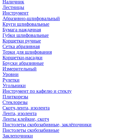
Наличник
Лестницы
Инструмент
Абразивно-шлифовальный
Круги шлифовальные
Бумага наждачная
Губки шлифовальные
Корщетки ручные
Сетка абразивная
Терки для шлифования
Корщетки-насадки
Бруски абразивные
Измерительный
Уровни
Рулетки
Угольники
Инструмент по кафелю и стеклу
Плиткорезы
Стеклорезы
Скотч,лента, изолента
Лента, изолента
Ленты клейкие, скотч
Пистолеты скобозабивные, заклёпочники
Пистолеты скобозабивные
Заклепочники