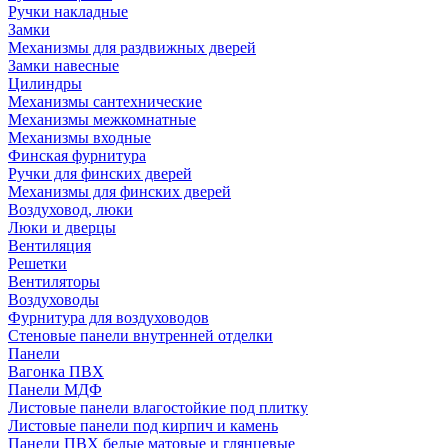
Ручки накладные
Замки
Механизмы для раздвижных дверей
Замки навесные
Цилиндры
Механизмы сантехнические
Механизмы межкомнатные
Механизмы входные
Финская фурнитура
Ручки для финских дверей
Механизмы для финских дверей
Воздуховод, люки
Люки и дверцы
Вентиляция
Решетки
Вентиляторы
Воздуховоды
Фурнитура для воздуховодов
Стеновые панели внутренней отделки
Панели
Вагонка ПВХ
Панели МДФ
Листовые панели влагостойкие под плитку
Листовые панели под кирпич и камень
Панели ПВХ белые матовые и глянцевые