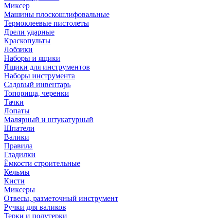
Миксер
Машины плоскошлифовальные
Термоклеевые пистолеты
Дрели ударные
Краскопульты
Лобзики
Наборы и ящики
Ящики для инструментов
Наборы инструмента
Садовый инвентарь
Топорища, черенки
Тачки
Лопаты
Малярный и штукатурный
Шпатели
Валики
Правила
Гладилки
Ёмкости строительные
Кельмы
Кисти
Миксеры
Отвесы, разметочный инструмент
Ручки для валиков
Терки и полутерки