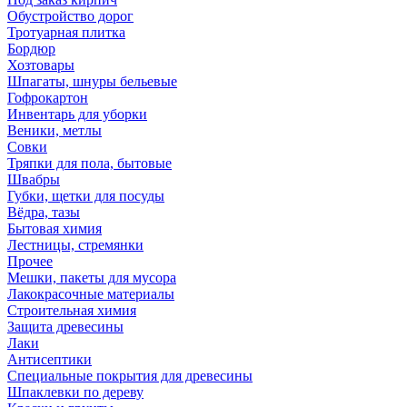
Обустройство дорог
Тротуарная плитка
Бордюр
Хозтовары
Шпагаты, шнуры бельевые
Гофрокартон
Инвентарь для уборки
Веники, метлы
Совки
Тряпки для пола, бытовые
Швабры
Губки, щетки для посуды
Вёдра, тазы
Бытовая химия
Лестницы, стремянки
Прочее
Мешки, пакеты для мусора
Лакокрасочные материалы
Строительная химия
Защита древесины
Лаки
Антисептики
Специальные покрытия для древесины
Шпаклевки по дереву