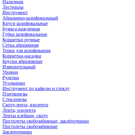
Наличник
Лестницы
Инструмент
Абразивно-шлифовальный
Круги шлифовальные
Бумага наждачная
Губки шлифовальные
Корщетки ручные
Сетка абразивная
Терки для шлифования
Корщетки-насадки
Бруски абразивные
Измерительный
Уровни
Рулетки
Угольники
Инструмент по кафелю и стеклу
Плиткорезы
Стеклорезы
Скотч,лента, изолента
Лента, изолента
Ленты клейкие, скотч
Пистолеты скобозабивные, заклёпочники
Пистолеты скобозабивные
Заклепочники