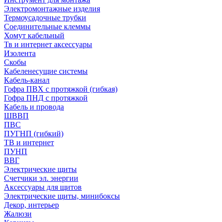
Электромонтажные изделия
Термоусадочные трубки
Соединительные клеммы
Хомут кабельный
Тв и интернет аксессуары
Изолента
Скобы
Кабеленесущие системы
Кабель-канал
Гофра ПВХ с протяжкой (гибкая)
Гофра ПНД с протяжкой
Кабель и провода
ШВВП
ПВС
ПУГНП (гибкий)
ТВ и интернет
ПУНП
ВВГ
Электрические щиты
Счетчики эл. энергии
Аксессуары для щитов
Электрические щиты, минибоксы
Декор, интерьер
Жалюзи