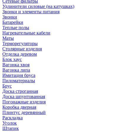
Сетевые фильтры
Удлинители силовые (на катушках)
Звонки и элементы питания
Звонки
Батарейки
Теплые полы
Нагревательные кабели
Маты
Терморегуляторы
Столярные изделия
Отделка деревом
Блок хаус
Вагонка хвоя
Вагонка липа
Имитация бруса
Пиломатериалы
Брус
Доска строганная
Доска шпунтованная
Погонажные изделия
Коробка дверная
Плинтус деревянный
Раскладка
Уголок
Штапик