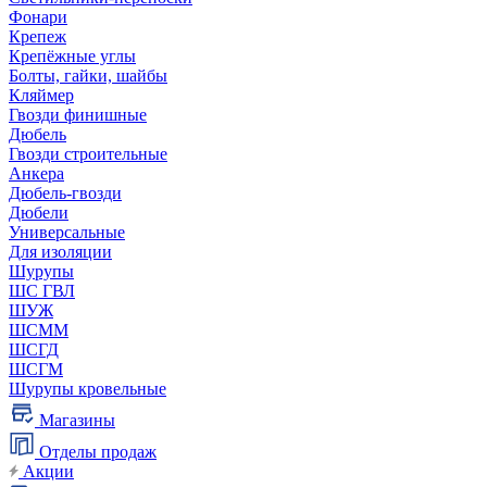
Фонари
Крепеж
Крепёжные углы
Болты, гайки, шайбы
Кляймер
Гвозди финишные
Дюбель
Гвозди строительные
Анкера
Дюбель-гвозди
Дюбели
Универсальные
Для изоляции
Шурупы
ШС ГВЛ
ШУЖ
ШСММ
ШСГД
ШСГМ
Шурупы кровельные
Магазины
Отделы продаж
Акции