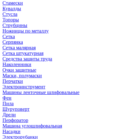
Стамески
Кувалды
Стусла
Топоры
Струбцины
Ножницы по металлу
Сетка
Серпянка
Сетка малярная
Сетка штукатурная
Средства защиты труда
Наколенники
Очки защитные
Маски, полумаски
Перчатки
Электроинструмент
Машины ленточные шлифовальные
Фен
Пила
Шуруповерт
Дрели
Перфоратор
Машина углошлифовальная
Насадки
Электрорубанки