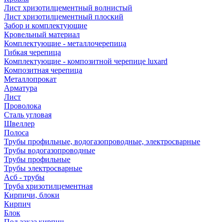
Лист хризотилцементный волнистый
Лист хризотилцементный плоский
Забор и комплектующие
Кровельный материал
Комплектующие - металлочерепица
Гибкая черепица
Комплектующие - композитной черепице luxard
Композитная черепица
Металлопрокат
Арматура
Лист
Проволока
Сталь угловая
Швеллер
Полоса
Трубы профильные, водогазопроводные, электросварные
Трубы водогазопроводные
Трубы профильные
Трубы электросварные
Асб - трубы
Труба хризотилцементная
Кирпичи, блоки
Кирпич
Блок
Под заказ кирпич