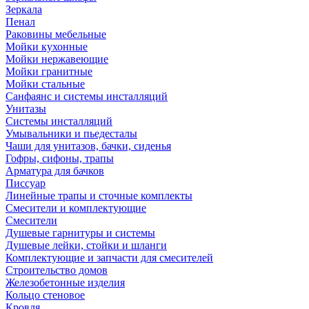
Зеркала
Пенал
Раковины мебельные
Мойки кухонные
Мойки нержавеющие
Мойки гранитные
Мойки стальные
Санфаянс и системы инсталляций
Унитазы
Системы инсталляций
Умывальники и пьедесталы
Чаши для унитазов, бачки, сиденья
Гофры, сифоны, трапы
Арматура для бачков
Писсуар
Линейные трапы и сточные комплекты
Смесители и комплектующие
Смесители
Душевые гарнитуры и системы
Душевые лейки, стойки и шланги
Комплектующие и запчасти для смесителей
Строительство домов
Железобетонные изделия
Кольцо стеновое
Кровля