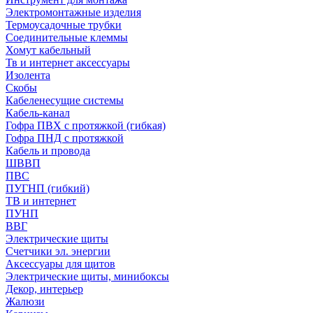
Электромонтажные изделия
Термоусадочные трубки
Соединительные клеммы
Хомут кабельный
Тв и интернет аксессуары
Изолента
Скобы
Кабеленесущие системы
Кабель-канал
Гофра ПВХ с протяжкой (гибкая)
Гофра ПНД с протяжкой
Кабель и провода
ШВВП
ПВС
ПУГНП (гибкий)
ТВ и интернет
ПУНП
ВВГ
Электрические щиты
Счетчики эл. энергии
Аксессуары для щитов
Электрические щиты, минибоксы
Декор, интерьер
Жалюзи