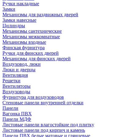
Ручки накладные
Замки
Механизмы для раздвижных дверей
Замки навесные
Цилиндры
Механизмы сантехнические
Механизмы межкомнатные
Механизмы входные
Финская фурнитура
Ручки для финских дверей
Механизмы для финских дверей
Воздуховод, люки
Люки и дверцы
Вентиляция
Решетки
Вентиляторы
Воздуховоды
Фурнитура для воздуховодов
Стеновые панели внутренней отделки
Панели
Вагонка ПВХ
Панели МДФ
Листовые панели влагостойкие под плитку
Листовые панели под кирпич и камень
Панели ПВХ белые матовые и глянцевые