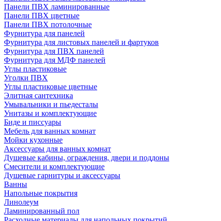
Панели ПВХ ламинированные
Панели ПВХ цветные
Панели ПВХ потолочные
Фурнитура для панелей
Фурнитура для листовых панелей и фартуков
Фурнитура для ПВХ панелей
Фурнитура для МДФ панелей
Углы пластиковые
Уголки ПВХ
Углы пластиковые цветные
Элитная сантехника
Умывальники и пьедесталы
Унитазы и комплектующие
Биде и писсуары
Мебель для ванных комнат
Мойки кухонные
Аксессуары для ванных комнат
Душевые кабины, ограждения, двери и поддоны
Смесители и комплектующие
Душевые гарнитуры и аксессуары
Ванны
Напольные покрытия
Линолеум
Ламинированный пол
Расходные материалы для напольных покрытий