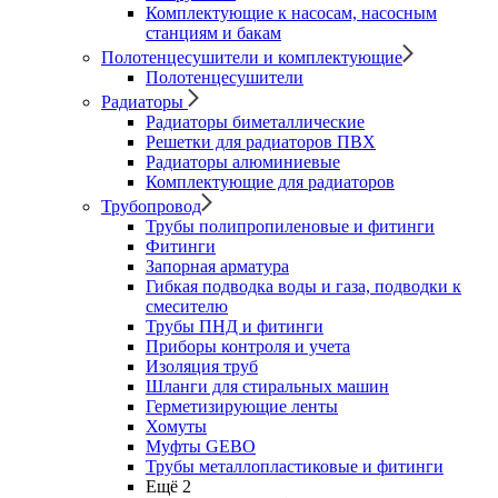
Комплектующие к насосам, насосным
станциям и бакам
Полотенцесушители и комплектующие
Полотенцесушители
Радиаторы
Радиаторы биметаллические
Решетки для радиаторов ПВХ
Радиаторы алюминиевые
Комплектующие для радиаторов
Трубопровод
Трубы полипропиленовые и фитинги
Фитинги
Запорная арматура
Гибкая подводка воды и газа, подводки к
смесителю
Трубы ПНД и фитинги
Приборы контроля и учета
Изоляция труб
Шланги для стиральных машин
Герметизирующие ленты
Хомуты
Муфты GEBO
Трубы металлопластиковые и фитинги
Ещё 2