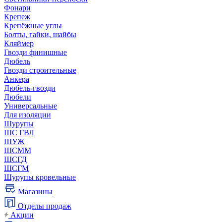
Фонари
Крепеж
Крепёжные углы
Болты, гайки, шайбы
Кляймер
Гвозди финишные
Дюбель
Гвозди строительные
Анкера
Дюбель-гвозди
Дюбели
Универсальные
Для изоляции
Шурупы
ШС ГВЛ
ШУЖ
ШСММ
ШСГД
ШСГМ
Шурупы кровельные
Магазины
Отделы продаж
Акции