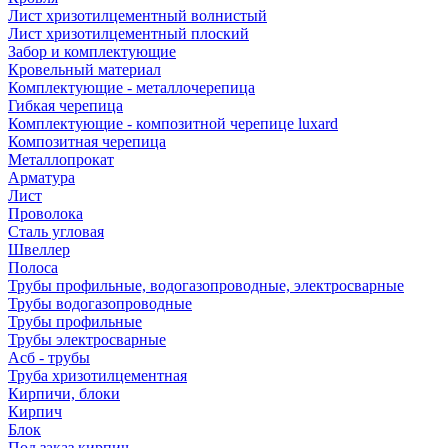
Лист хризотилцементный волнистый
Лист хризотилцементный плоский
Забор и комплектующие
Кровельный материал
Комплектующие - металлочерепица
Гибкая черепица
Комплектующие - композитной черепице luxard
Композитная черепица
Металлопрокат
Арматура
Лист
Проволока
Сталь угловая
Швеллер
Полоса
Трубы профильные, водогазопроводные, электросварные
Трубы водогазопроводные
Трубы профильные
Трубы электросварные
Асб - трубы
Труба хризотилцементная
Кирпичи, блоки
Кирпич
Блок
Под заказ кирпич