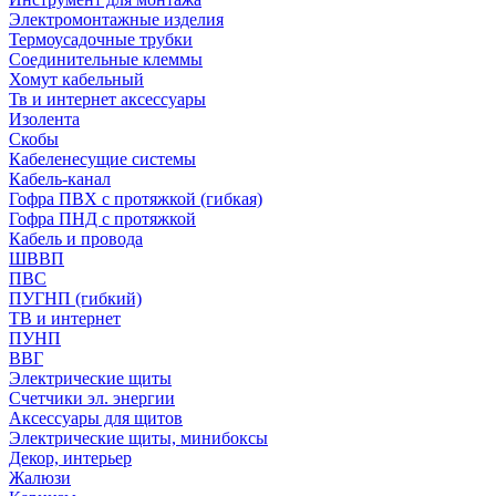
Электромонтажные изделия
Термоусадочные трубки
Соединительные клеммы
Хомут кабельный
Тв и интернет аксессуары
Изолента
Скобы
Кабеленесущие системы
Кабель-канал
Гофра ПВХ с протяжкой (гибкая)
Гофра ПНД с протяжкой
Кабель и провода
ШВВП
ПВС
ПУГНП (гибкий)
ТВ и интернет
ПУНП
ВВГ
Электрические щиты
Счетчики эл. энергии
Аксессуары для щитов
Электрические щиты, минибоксы
Декор, интерьер
Жалюзи