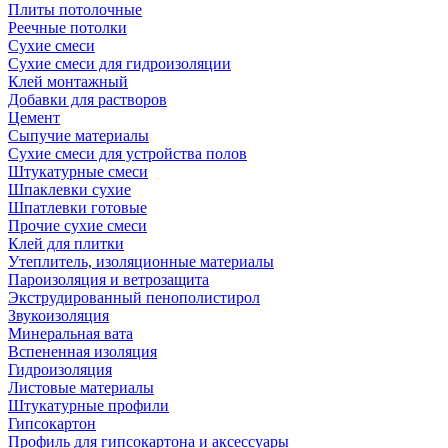
Плиты потолочные
Реечные потолки
Сухие смеси
Сухие смеси для гидроизоляции
Клей монтажный
Добавки для растворов
Цемент
Сыпучие материалы
Сухие смеси для устройства полов
Штукатурные смеси
Шпаклевки сухие
Шпатлевки готовые
Прочие сухие смеси
Клей для плитки
Утеплитель, изоляционные материалы
Пароизоляция и ветрозащита
Экструдированный пенополистирол
Звукоизоляция
Минеральная вата
Вспененная изоляция
Гидроизоляция
Листовые материалы
Штукатурные профили
Гипсокартон
Профиль для гипсокартона и аксессуары