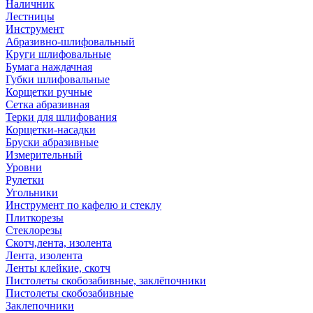
Наличник
Лестницы
Инструмент
Абразивно-шлифовальный
Круги шлифовальные
Бумага наждачная
Губки шлифовальные
Корщетки ручные
Сетка абразивная
Терки для шлифования
Корщетки-насадки
Бруски абразивные
Измерительный
Уровни
Рулетки
Угольники
Инструмент по кафелю и стеклу
Плиткорезы
Стеклорезы
Скотч,лента, изолента
Лента, изолента
Ленты клейкие, скотч
Пистолеты скобозабивные, заклёпочники
Пистолеты скобозабивные
Заклепочники