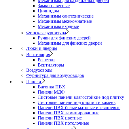
Механизмы для раздвижных дверей
Замки навесные
Цилиндры
Механизмы сантехнические
Механизмы межкомнатные
Механизмы входные
Финская фурнитура
Ручки для финских дверей
Механизмы для финских дверей
Люки и дверцы
Вентиляция
Решетки
Вентиляторы
Воздуховоды
Фурнитура для воздуховодов
Панели
Вагонка ПВХ
Панели МДФ
Листовые панели влагостойкие под плитку
Листовые панели под кирпич и камень
Панели ПВХ белые матовые и глянцевые
Панели ПВХ ламинированные
Панели ПВХ цветные
Панели ПВХ потолочные