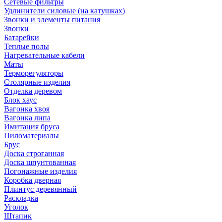
Сетевые фильтры
Удлинители силовые (на катушках)
Звонки и элементы питания
Звонки
Батарейки
Теплые полы
Нагревательные кабели
Маты
Терморегуляторы
Столярные изделия
Отделка деревом
Блок хаус
Вагонка хвоя
Вагонка липа
Имитация бруса
Пиломатериалы
Брус
Доска строганная
Доска шпунтованная
Погонажные изделия
Коробка дверная
Плинтус деревянный
Раскладка
Уголок
Штапик