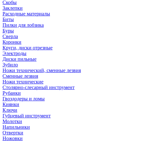
Скобы
Заклепки
Расходные материалы
Биты
Пилки для лобзика
Буры
Сверла
Коронки
Круги, диски отрезные
Электроды
Диски пильные
Зубило
Ножи технический, сменные лезвия
Сменные лезвия
Ножи технические
Столярно-слесарный инструмент
Рубанки
Гвоздодеры и ломы
Киянки
Ключи
Губцевый инструмент
Молотки
Напильники
Отвертки
Ножовки