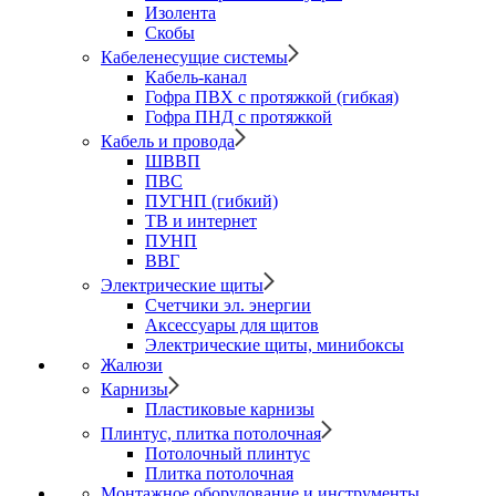
Изолента
Скобы
Кабеленесущие системы
Кабель-канал
Гофра ПВХ с протяжкой (гибкая)
Гофра ПНД с протяжкой
Кабель и провода
ШВВП
ПВС
ПУГНП (гибкий)
ТВ и интернет
ПУНП
ВВГ
Электрические щиты
Счетчики эл. энергии
Аксессуары для щитов
Электрические щиты, минибоксы
Жалюзи
Карнизы
Пластиковые карнизы
Плинтус, плитка потолочная
Потолочный плинтус
Плитка потолочная
Монтажное оборудование и инструменты