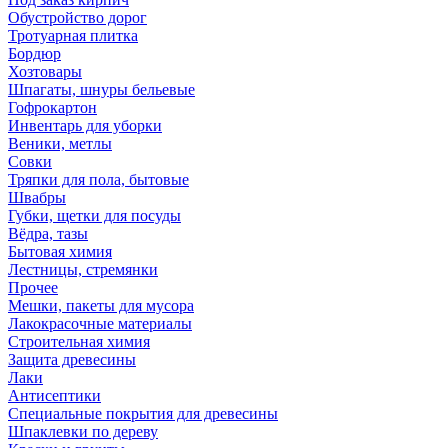
Обустройство дорог
Тротуарная плитка
Бордюр
Хозтовары
Шпагаты, шнуры бельевые
Гофрокартон
Инвентарь для уборки
Веники, метлы
Совки
Тряпки для пола, бытовые
Швабры
Губки, щетки для посуды
Вёдра, тазы
Бытовая химия
Лестницы, стремянки
Прочее
Мешки, пакеты для мусора
Лакокрасочные материалы
Строительная химия
Защита древесины
Лаки
Антисептики
Специальные покрытия для древесины
Шпаклевки по дереву