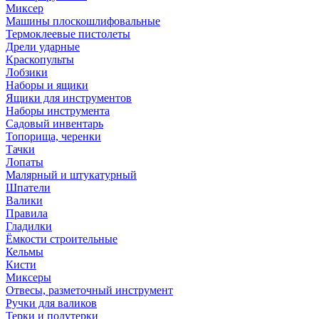
Миксер
Машины плоскошлифовальные
Термоклеевые пистолеты
Дрели ударные
Краскопульты
Лобзики
Наборы и ящики
Ящики для инструментов
Наборы инструмента
Садовый инвентарь
Топорища, черенки
Тачки
Лопаты
Малярный и штукатурный
Шпатели
Валики
Правила
Гладилки
Ёмкости строительные
Кельмы
Кисти
Миксеры
Отвесы, разметочный инструмент
Ручки для валиков
Терки и полутерки