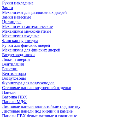
Ручки накладные
Замки
Механизмы для раздвижных дверей
Замки навесные
Цилиндры
Механизмы сантехнические
Механизмы межкомнатные
Механизмы входные
Финская фурнитура
Ручки для финских дверей
Механизмы для финских дверей
Воздуховод, люки
Люки и дверцы
Вентиляция
Решетки
Вентиляторы
Воздуховоды
Фурнитура для воздуховодов
Стеновые панели внутренней отделки
Панели
Вагонка ПВХ
Панели МДФ
Листовые панели влагостойкие под плитку
Листовые панели под кирпич и камень
Панели ПВХ белые матовые и глянцевые