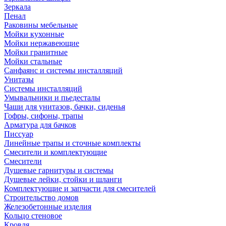
Зеркала
Пенал
Раковины мебельные
Мойки кухонные
Мойки нержавеющие
Мойки гранитные
Мойки стальные
Санфаянс и системы инсталляций
Унитазы
Системы инсталляций
Умывальники и пьедесталы
Чаши для унитазов, бачки, сиденья
Гофры, сифоны, трапы
Арматура для бачков
Писсуар
Линейные трапы и сточные комплекты
Смесители и комплектующие
Смесители
Душевые гарнитуры и системы
Душевые лейки, стойки и шланги
Комплектующие и запчасти для смесителей
Строительство домов
Железобетонные изделия
Кольцо стеновое
Кровля