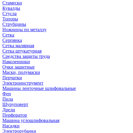
Стамески
Кувалды
Стусла
Топоры
Струбцины
Ножницы по металлу
Сетка
Серпянка
Сетка малярная
Сетка штукатурная
Средства защиты труда
Наколенники
Очки защитные
Маски, полумаски
Перчатки
Электроинструмент
Машины ленточные шлифовальные
Фен
Пила
Шуруповерт
Дрели
Перфоратор
Машина углошлифовальная
Насадки
Электрорубанки