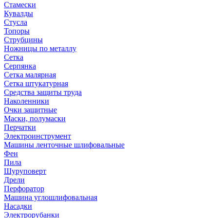
Стамески
Кувалды
Стусла
Топоры
Струбцины
Ножницы по металлу
Сетка
Серпянка
Сетка малярная
Сетка штукатурная
Средства защиты труда
Наколенники
Очки защитные
Маски, полумаски
Перчатки
Электроинструмент
Машины ленточные шлифовальные
Фен
Пила
Шуруповерт
Дрели
Перфоратор
Машина углошлифовальная
Насадки
Электрорубанки