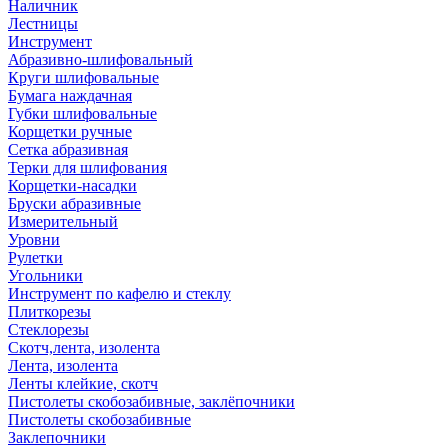
Наличник
Лестницы
Инструмент
Абразивно-шлифовальный
Круги шлифовальные
Бумага наждачная
Губки шлифовальные
Корщетки ручные
Сетка абразивная
Терки для шлифования
Корщетки-насадки
Бруски абразивные
Измерительный
Уровни
Рулетки
Угольники
Инструмент по кафелю и стеклу
Плиткорезы
Стеклорезы
Скотч,лента, изолента
Лента, изолента
Ленты клейкие, скотч
Пистолеты скобозабивные, заклёпочники
Пистолеты скобозабивные
Заклепочники