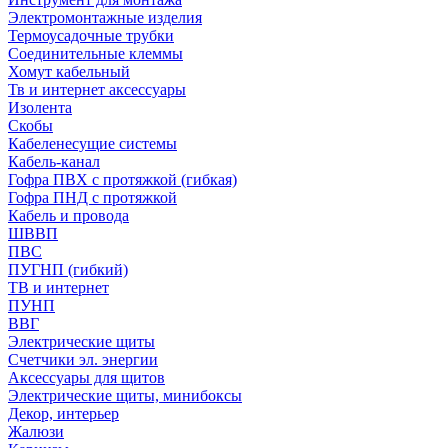
Электромонтажные изделия
Термоусадочные трубки
Соединительные клеммы
Хомут кабельный
Тв и интернет аксессуары
Изолента
Скобы
Кабеленесущие системы
Кабель-канал
Гофра ПВХ с протяжкой (гибкая)
Гофра ПНД с протяжкой
Кабель и провода
ШВВП
ПВС
ПУГНП (гибкий)
ТВ и интернет
ПУНП
ВВГ
Электрические щиты
Счетчики эл. энергии
Аксессуары для щитов
Электрические щиты, минибоксы
Декор, интерьер
Жалюзи