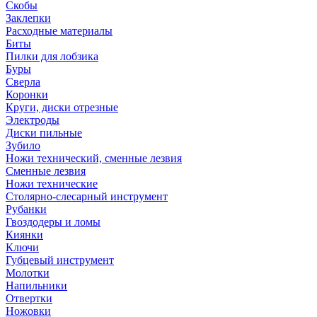
Скобы
Заклепки
Расходные материалы
Биты
Пилки для лобзика
Буры
Сверла
Коронки
Круги, диски отрезные
Электроды
Диски пильные
Зубило
Ножи технический, сменные лезвия
Сменные лезвия
Ножи технические
Столярно-слесарный инструмент
Рубанки
Гвоздодеры и ломы
Киянки
Ключи
Губцевый инструмент
Молотки
Напильники
Отвертки
Ножовки