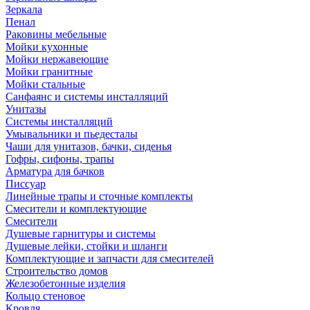
Зеркала
Пенал
Раковины мебельные
Мойки кухонные
Мойки нержавеющие
Мойки гранитные
Мойки стальные
Санфаянс и системы инсталляций
Унитазы
Системы инсталляций
Умывальники и пьедесталы
Чаши для унитазов, бачки, сиденья
Гофры, сифоны, трапы
Арматура для бачков
Писсуар
Линейные трапы и сточные комплекты
Смесители и комплектующие
Смесители
Душевые гарнитуры и системы
Душевые лейки, стойки и шланги
Комплектующие и запчасти для смесителей
Строительство домов
Железобетонные изделия
Кольцо стеновое
Кровля