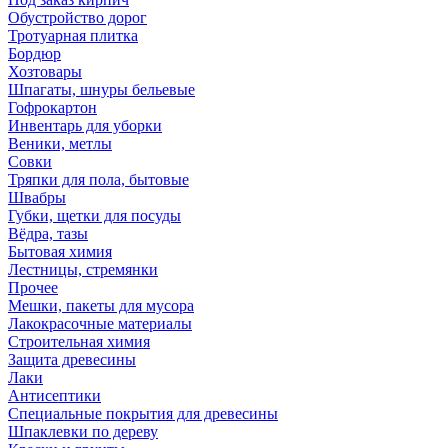
Обустройство дорог
Тротуарная плитка
Бордюр
Хозтовары
Шпагаты, шнуры бельевые
Гофрокартон
Инвентарь для уборки
Веники, метлы
Совки
Тряпки для пола, бытовые
Швабры
Губки, щетки для посуды
Вёдра, тазы
Бытовая химия
Лестницы, стремянки
Прочее
Мешки, пакеты для мусора
Лакокрасочные материалы
Строительная химия
Защита древесины
Лаки
Антисептики
Специальные покрытия для древесины
Шпаклевки по дереву