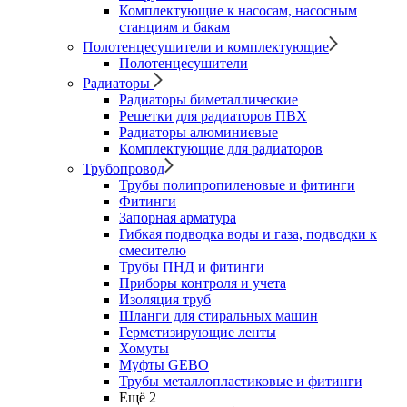
Комплектующие к насосам, насосным
станциям и бакам
Полотенцесушители и комплектующие
Полотенцесушители
Радиаторы
Радиаторы биметаллические
Решетки для радиаторов ПВХ
Радиаторы алюминиевые
Комплектующие для радиаторов
Трубопровод
Трубы полипропиленовые и фитинги
Фитинги
Запорная арматура
Гибкая подводка воды и газа, подводки к
смесителю
Трубы ПНД и фитинги
Приборы контроля и учета
Изоляция труб
Шланги для стиральных машин
Герметизирующие ленты
Хомуты
Муфты GEBO
Трубы металлопластиковые и фитинги
Ещё 2