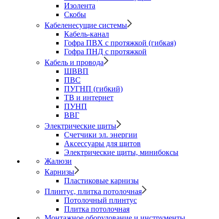
Изолента
Скобы
Кабеленесущие системы
Кабель-канал
Гофра ПВХ с протяжкой (гибкая)
Гофра ПНД с протяжкой
Кабель и провода
ШВВП
ПВС
ПУГНП (гибкий)
ТВ и интернет
ПУНП
ВВГ
Электрические щиты
Счетчики эл. энергии
Аксессуары для щитов
Электрические щиты, минибоксы
Жалюзи
Карнизы
Пластиковые карнизы
Плинтус, плитка потолочная
Потолочный плинтус
Плитка потолочная
Монтажное оборудование и инструменты