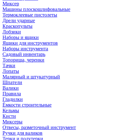
Миксер
Машины плоскошлифовальные
Термоклеевые пистолеты
Дрели ударные
Краскопульты
Лобзики
Наборы и ящики
Ящики для инструментов
Наборы инструмента
Садовый инвентарь
Топорища, черенки
Тачки
Лопаты
Малярный и штукатурный
Шпатели
Валики
Правила
Гладилки
Ёмкости строительные
Кельмы
Кисти
Миксеры
Отвесы, разметочный инструмент
Ручки для валиков
Терки и полутерки