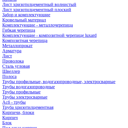
Лист хризотилцементный волнистый
Лист хризотилцементный плоский
Забор и комплектующие
Кровельный материал
Комплектующие - металлочерепица
Гибкая черепица
Комплектующие - композитной черепице luxard
Композитная черепица
Металлопрокат
Арматура
Лист
Проволока
Сталь угловая
Швеллер
Полоса
Трубы профильные, водогазопроводные, электросварные
Трубы водогазопроводные
Трубы профильные
Трубы электросварные
Асб - трубы
Труба хризотилцементная
Кирпичи, блоки
Кирпич
Блок
Под заказ кирпич