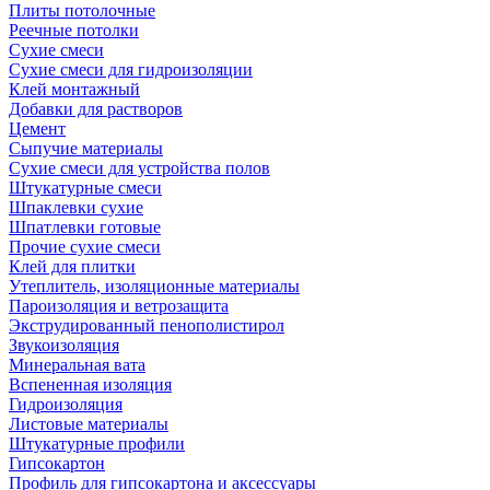
Плиты потолочные
Реечные потолки
Сухие смеси
Сухие смеси для гидроизоляции
Клей монтажный
Добавки для растворов
Цемент
Сыпучие материалы
Сухие смеси для устройства полов
Штукатурные смеси
Шпаклевки сухие
Шпатлевки готовые
Прочие сухие смеси
Клей для плитки
Утеплитель, изоляционные материалы
Пароизоляция и ветрозащита
Экструдированный пенополистирол
Звукоизоляция
Минеральная вата
Вспененная изоляция
Гидроизоляция
Листовые материалы
Штукатурные профили
Гипсокартон
Профиль для гипсокартона и аксессуары