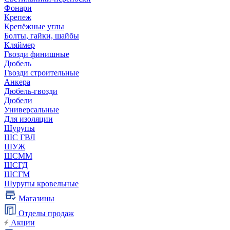
Фонари
Крепеж
Крепёжные углы
Болты, гайки, шайбы
Кляймер
Гвозди финишные
Дюбель
Гвозди строительные
Анкера
Дюбель-гвозди
Дюбели
Универсальные
Для изоляции
Шурупы
ШС ГВЛ
ШУЖ
ШСММ
ШСГД
ШСГМ
Шурупы кровельные
Магазины
Отделы продаж
Акции