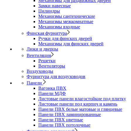
Механизмы для раздвижных дверей
Замки навесные
Цилиндры
Механизмы сантехнические
Механизмы межкомнатные
Механизмы входные
Финская фурнитура
Ручки для финских дверей
Механизмы для финских дверей
Люки и дверцы
Вентиляция
Решетки
Вентиляторы
Воздуховоды
Фурнитура для воздуховодов
Панели
Вагонка ПВХ
Панели МДФ
Листовые панели влагостойкие под плитку
Листовые панели под кирпич и камень
Панели ПВХ белые матовые и глянцевые
Панели ПВХ ламинированные
Панели ПВХ цветные
Панели ПВХ потолочные