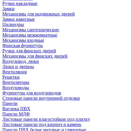
Ручки накладные
Замки
Механизмы для раздвижных дверей
Замки навесные
Цилиндры
Механизмы сантехнические
Механизмы межкомнатные
Механизмы входные
Финская фурнитура
Ручки для финских дверей
Механизмы для финских дверей
Воздуховод, люки
Люки и дверцы
Вентиляция
Решетки
Вентиляторы
Воздуховоды
Фурнитура для воздуховодов
Стеновые панели внутренней отделки
Панели
Вагонка ПВХ
Панели МДФ
Листовые панели влагостойкие под плитку
Листовые панели под кирпич и камень
Панели ПВХ белые матовые и глянцевые