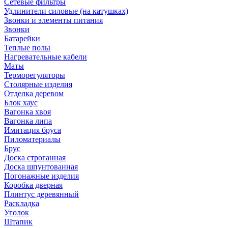
Сетевые фильтры
Удлинители силовые (на катушках)
Звонки и элементы питания
Звонки
Батарейки
Теплые полы
Нагревательные кабели
Маты
Терморегуляторы
Столярные изделия
Отделка деревом
Блок хаус
Вагонка хвоя
Вагонка липа
Имитация бруса
Пиломатериалы
Брус
Доска строганная
Доска шпунтованная
Погонажные изделия
Коробка дверная
Плинтус деревянный
Раскладка
Уголок
Штапик