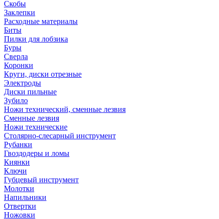
Скобы
Заклепки
Расходные материалы
Биты
Пилки для лобзика
Буры
Сверла
Коронки
Круги, диски отрезные
Электроды
Диски пильные
Зубило
Ножи технический, сменные лезвия
Сменные лезвия
Ножи технические
Столярно-слесарный инструмент
Рубанки
Гвоздодеры и ломы
Киянки
Ключи
Губцевый инструмент
Молотки
Напильники
Отвертки
Ножовки