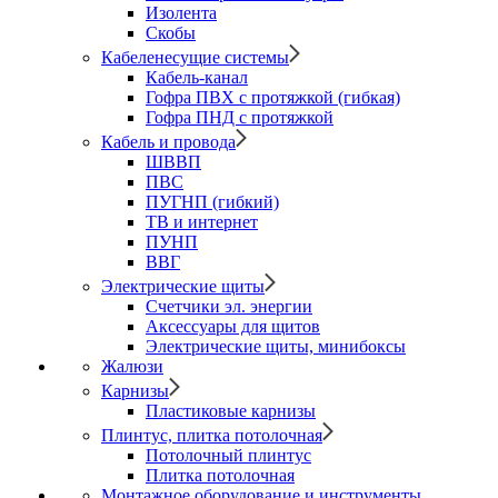
Изолента
Скобы
Кабеленесущие системы
Кабель-канал
Гофра ПВХ с протяжкой (гибкая)
Гофра ПНД с протяжкой
Кабель и провода
ШВВП
ПВС
ПУГНП (гибкий)
ТВ и интернет
ПУНП
ВВГ
Электрические щиты
Счетчики эл. энергии
Аксессуары для щитов
Электрические щиты, минибоксы
Жалюзи
Карнизы
Пластиковые карнизы
Плинтус, плитка потолочная
Потолочный плинтус
Плитка потолочная
Монтажное оборудование и инструменты