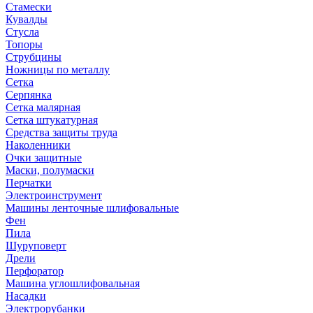
Стамески
Кувалды
Стусла
Топоры
Струбцины
Ножницы по металлу
Сетка
Серпянка
Сетка малярная
Сетка штукатурная
Средства защиты труда
Наколенники
Очки защитные
Маски, полумаски
Перчатки
Электроинструмент
Машины ленточные шлифовальные
Фен
Пила
Шуруповерт
Дрели
Перфоратор
Машина углошлифовальная
Насадки
Электрорубанки