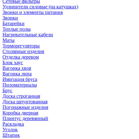
Сетевые фильтры
Удлинители силовые (на катушках)
Звонки и элементы питания
Звонки
Батарейки
Теплые полы
Нагревательные кабели
Маты
Терморегуляторы
Столярные изделия
Отделка деревом
Блок хаус
Вагонка хвоя
Вагонка липа
Имитация бруса
Пиломатериалы
Брус
Доска строганная
Доска шпунтованная
Погонажные изделия
Коробка дверная
Плинтус деревянный
Раскладка
Уголок
Штапик