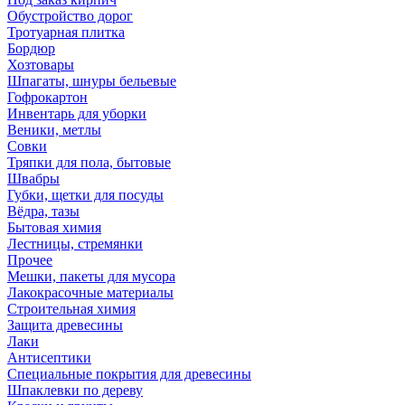
Обустройство дорог
Тротуарная плитка
Бордюр
Хозтовары
Шпагаты, шнуры бельевые
Гофрокартон
Инвентарь для уборки
Веники, метлы
Совки
Тряпки для пола, бытовые
Швабры
Губки, щетки для посуды
Вёдра, тазы
Бытовая химия
Лестницы, стремянки
Прочее
Мешки, пакеты для мусора
Лакокрасочные материалы
Строительная химия
Защита древесины
Лаки
Антисептики
Специальные покрытия для древесины
Шпаклевки по дереву