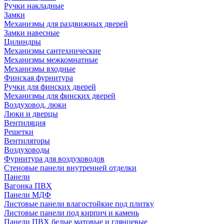
Ручки накладные
Замки
Механизмы для раздвижных дверей
Замки навесные
Цилиндры
Механизмы сантехнические
Механизмы межкомнатные
Механизмы входные
Финская фурнитура
Ручки для финских дверей
Механизмы для финских дверей
Воздуховод, люки
Люки и дверцы
Вентиляция
Решетки
Вентиляторы
Воздуховоды
Фурнитура для воздуховодов
Стеновые панели внутренней отделки
Панели
Вагонка ПВХ
Панели МДФ
Листовые панели влагостойкие под плитку
Листовые панели под кирпич и камень
Панели ПВХ белые матовые и глянцевые