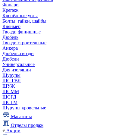
Фонари
Крепеж
Крепёжные углы
Болты, гайки, шайбы
Кляймер
Гвозди финишные
Дюбель
Гвозди строительные
Анкера
Дюбель-гвозди
Дюбели
Универсальные
Для изоляции
Шурупы
ШС ГВЛ
ШУЖ
ШСММ
ШСГД
ШСГМ
Шурупы кровельные
Магазины
Отделы продаж
Акции