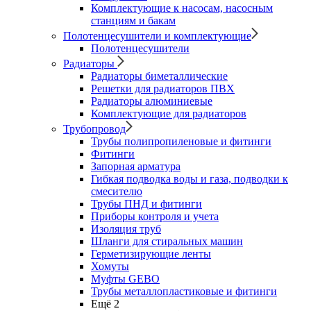
Комплектующие к насосам, насосным
станциям и бакам
Полотенцесушители и комплектующие
Полотенцесушители
Радиаторы
Радиаторы биметаллические
Решетки для радиаторов ПВХ
Радиаторы алюминиевые
Комплектующие для радиаторов
Трубопровод
Трубы полипропиленовые и фитинги
Фитинги
Запорная арматура
Гибкая подводка воды и газа, подводки к
смесителю
Трубы ПНД и фитинги
Приборы контроля и учета
Изоляция труб
Шланги для стиральных машин
Герметизирующие ленты
Хомуты
Муфты GEBO
Трубы металлопластиковые и фитинги
Ещё 2