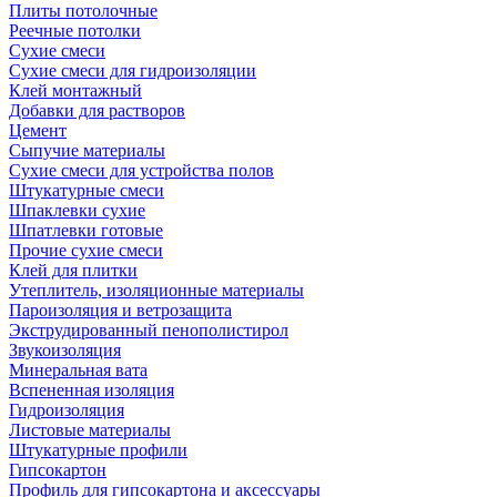
Плиты потолочные
Реечные потолки
Сухие смеси
Сухие смеси для гидроизоляции
Клей монтажный
Добавки для растворов
Цемент
Сыпучие материалы
Сухие смеси для устройства полов
Штукатурные смеси
Шпаклевки сухие
Шпатлевки готовые
Прочие сухие смеси
Клей для плитки
Утеплитель, изоляционные материалы
Пароизоляция и ветрозащита
Экструдированный пенополистирол
Звукоизоляция
Минеральная вата
Вспененная изоляция
Гидроизоляция
Листовые материалы
Штукатурные профили
Гипсокартон
Профиль для гипсокартона и аксессуары