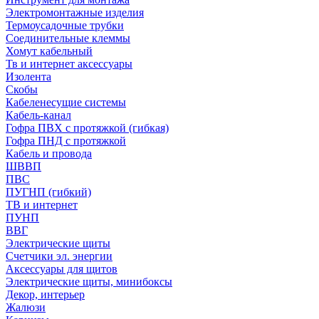
Электромонтажные изделия
Термоусадочные трубки
Соединительные клеммы
Хомут кабельный
Тв и интернет аксессуары
Изолента
Скобы
Кабеленесущие системы
Кабель-канал
Гофра ПВХ с протяжкой (гибкая)
Гофра ПНД с протяжкой
Кабель и провода
ШВВП
ПВС
ПУГНП (гибкий)
ТВ и интернет
ПУНП
ВВГ
Электрические щиты
Счетчики эл. энергии
Аксессуары для щитов
Электрические щиты, минибоксы
Декор, интерьер
Жалюзи