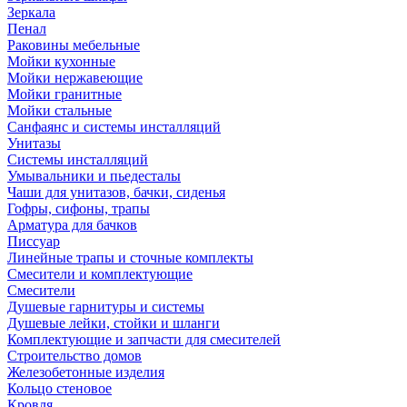
Зеркала
Пенал
Раковины мебельные
Мойки кухонные
Мойки нержавеющие
Мойки гранитные
Мойки стальные
Санфаянс и системы инсталляций
Унитазы
Системы инсталляций
Умывальники и пьедесталы
Чаши для унитазов, бачки, сиденья
Гофры, сифоны, трапы
Арматура для бачков
Писсуар
Линейные трапы и сточные комплекты
Смесители и комплектующие
Смесители
Душевые гарнитуры и системы
Душевые лейки, стойки и шланги
Комплектующие и запчасти для смесителей
Строительство домов
Железобетонные изделия
Кольцо стеновое
Кровля