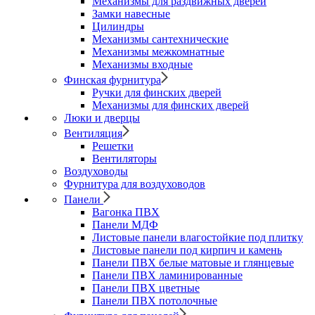
Механизмы для раздвижных дверей
Замки навесные
Цилиндры
Механизмы сантехнические
Механизмы межкомнатные
Механизмы входные
Финская фурнитура
Ручки для финских дверей
Механизмы для финских дверей
Люки и дверцы
Вентиляция
Решетки
Вентиляторы
Воздуховоды
Фурнитура для воздуховодов
Панели
Вагонка ПВХ
Панели МДФ
Листовые панели влагостойкие под плитку
Листовые панели под кирпич и камень
Панели ПВХ белые матовые и глянцевые
Панели ПВХ ламинированные
Панели ПВХ цветные
Панели ПВХ потолочные