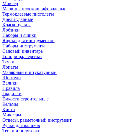
Миксер
Машины плоскошлифовальные
Термоклеевые пистолеты
Дрели ударные
Краскопульты
Лобзики
Наборы и ящики
Ящики для инструментов
Наборы инструмента
Садовый инвентарь
Топорища, черенки
Тачки
Лопаты
Малярный и штукатурный
Шпатели
Валики
Правила
Гладилки
Ёмкости строительные
Кельмы
Кисти
Миксеры
Отвесы, разметочный инструмент
Ручки для валиков
Терки и полутерки