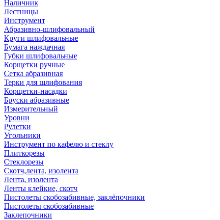
Наличник
Лестницы
Инструмент
Абразивно-шлифовальный
Круги шлифовальные
Бумага наждачная
Губки шлифовальные
Корщетки ручные
Сетка абразивная
Терки для шлифования
Корщетки-насадки
Бруски абразивные
Измерительный
Уровни
Рулетки
Угольники
Инструмент по кафелю и стеклу
Плиткорезы
Стеклорезы
Скотч,лента, изолента
Лента, изолента
Ленты клейкие, скотч
Пистолеты скобозабивные, заклёпочники
Пистолеты скобозабивные
Заклепочники