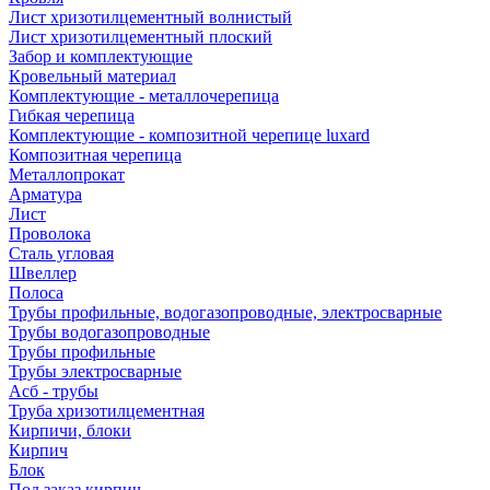
Лист хризотилцементный волнистый
Лист хризотилцементный плоский
Забор и комплектующие
Кровельный материал
Комплектующие - металлочерепица
Гибкая черепица
Комплектующие - композитной черепице luxard
Композитная черепица
Металлопрокат
Арматура
Лист
Проволока
Сталь угловая
Швеллер
Полоса
Трубы профильные, водогазопроводные, электросварные
Трубы водогазопроводные
Трубы профильные
Трубы электросварные
Асб - трубы
Труба хризотилцементная
Кирпичи, блоки
Кирпич
Блок
Под заказ кирпич