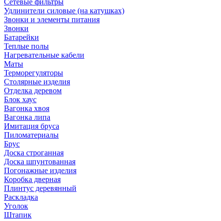
Сетевые фильтры
Удлинители силовые (на катушках)
Звонки и элементы питания
Звонки
Батарейки
Теплые полы
Нагревательные кабели
Маты
Терморегуляторы
Столярные изделия
Отделка деревом
Блок хаус
Вагонка хвоя
Вагонка липа
Имитация бруса
Пиломатериалы
Брус
Доска строганная
Доска шпунтованная
Погонажные изделия
Коробка дверная
Плинтус деревянный
Раскладка
Уголок
Штапик