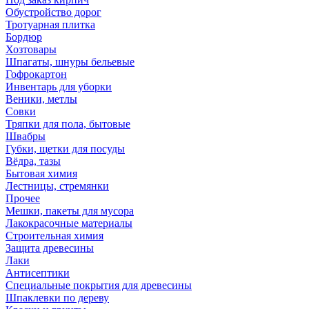
Обустройство дорог
Тротуарная плитка
Бордюр
Хозтовары
Шпагаты, шнуры бельевые
Гофрокартон
Инвентарь для уборки
Веники, метлы
Совки
Тряпки для пола, бытовые
Швабры
Губки, щетки для посуды
Вёдра, тазы
Бытовая химия
Лестницы, стремянки
Прочее
Мешки, пакеты для мусора
Лакокрасочные материалы
Строительная химия
Защита древесины
Лаки
Антисептики
Специальные покрытия для древесины
Шпаклевки по дереву