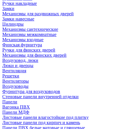
Ручки накладные
Замки
Механизмы для раздвижных дверей
Замки навесные
Цилиндры
Механизмы сантехнические
Механизмы межкомнатные
Механизмы входные
Финская фурнитура
Ручки для финских дверей
Механизмы для финских дверей
Воздуховод, люки
Люки и дверцы
Вентиляция
Решетки
Вентиляторы
Воздуховоды
Фурнитура для воздуховодов
Стеновые панели внутренней отделки
Панели
Вагонка ПВХ
Панели МДФ
Листовые панели влагостойкие под плитку
Листовые панели под кирпич и камень
Панели ПВХ белые матовые и глянцевые