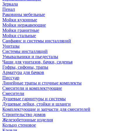
Зеркала
Пенал
Раковины мебельные
Мойки кухонные
Мойки нержавеющие
Мойки гранитные
Мойки стальные
Санфаянс и системы инсталляций
Унитазы
Системы инсталляций
Умывальники и пьедесталы
Чаши для унитазов, бачки, сиденья
Гофры, сифоны, трапы
Арматура для бачков
Писсуар
Линейные трапы и сточные комплекты
Смесители и комплектующие
Смесители
Душевые гарнитуры и системы
Душевые лейки, стойки и шланги
Комплектующие и запчасти для смесителей
Строительство домов
Железобетонные изделия
Кольцо стеновое
Кровля