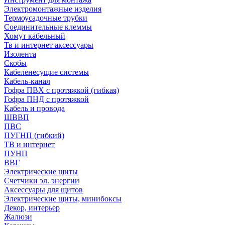
Электромонтажные изделия
Термоусадочные трубки
Соединительные клеммы
Хомут кабельный
Тв и интернет аксессуары
Изолента
Скобы
Кабеленесущие системы
Кабель-канал
Гофра ПВХ с протяжкой (гибкая)
Гофра ПНД с протяжкой
Кабель и провода
ШВВП
ПВС
ПУГНП (гибкий)
ТВ и интернет
ПУНП
ВВГ
Электрические щиты
Счетчики эл. энергии
Аксессуары для щитов
Электрические щиты, минибоксы
Декор, интерьер
Жалюзи