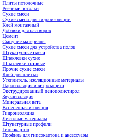
Плиты потолочные
Реечные потолки
Сухие смеси
Сухие смеси для гидроизоляции
Клей монтажный
Добавки для растворов
Цемент
Сыпучие материалы
Сухие смеси для устройства полов
Штукатурные смеси
Шпаклевки сухие
Шпатлевки готовые
Прочие сухие смеси
Клей для плитки
Утеплитель, изоляционные материалы
Пароизоляция и ветрозащита
Экструдированный пенополистирол
Звукоизоляция
Минеральная вата
Вспененная изоляция
Гидроизоляция
Листовые материалы
Штукатурные профили
Гипсокартон
Профиль для гипсокартона и аксессуары