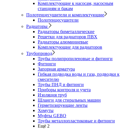
Комплектующие к насосам, насосным
станциям и бакам
Полотенцесушители и комплектующие
Полотенцесушители
Радиаторы
Радиаторы биметаллические
Решетки для радиаторов ПВХ
Радиаторы алюминиевые
Комплектующие для радиаторов
Трубопровод
Трубы полипропиленовые и фитинги
Фитинги
Запорная арматура
Гибкая подводка воды и газа, подводки к
смесителю
Трубы ПНД и фитинги
Приборы контроля и учета
Изоляция труб
Шланги для стиральных машин
Герметизирующие ленты
Хомуты
Муфты GEBO
Трубы металлопластиковые и фитинги
Ещё 2