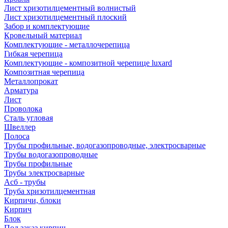
Лист хризотилцементный волнистый
Лист хризотилцементный плоский
Забор и комплектующие
Кровельный материал
Комплектующие - металлочерепица
Гибкая черепица
Комплектующие - композитной черепице luxard
Композитная черепица
Металлопрокат
Арматура
Лист
Проволока
Сталь угловая
Швеллер
Полоса
Трубы профильные, водогазопроводные, электросварные
Трубы водогазопроводные
Трубы профильные
Трубы электросварные
Асб - трубы
Труба хризотилцементная
Кирпичи, блоки
Кирпич
Блок
Под заказ кирпич