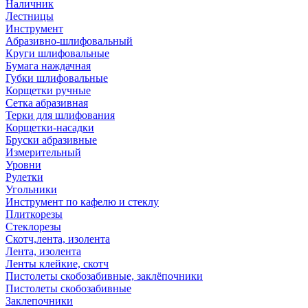
Наличник
Лестницы
Инструмент
Абразивно-шлифовальный
Круги шлифовальные
Бумага наждачная
Губки шлифовальные
Корщетки ручные
Сетка абразивная
Терки для шлифования
Корщетки-насадки
Бруски абразивные
Измерительный
Уровни
Рулетки
Угольники
Инструмент по кафелю и стеклу
Плиткорезы
Стеклорезы
Скотч,лента, изолента
Лента, изолента
Ленты клейкие, скотч
Пистолеты скобозабивные, заклёпочники
Пистолеты скобозабивные
Заклепочники