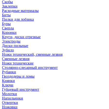
Скобы
Заклепки
Расходные материалы
Биты
Пилки для лобзика
Буры
Сверла
Коронки
Круги, диски отрезные
Электроды
Диски пильные
Зубило
Ножи технический, сменные лезвия
Сменные лезвия
Ножи технические
Столярно-слесарный инструмент
Рубанки
Гвоздодеры и ломы
Киянки
Ключи
Губцевый инструмент
Молотки
Напильники
Отвертки
Ножовки