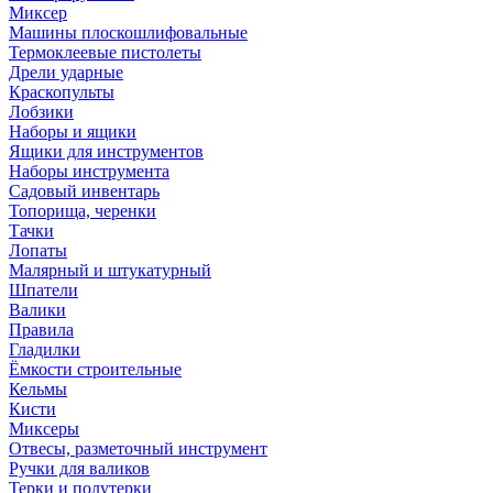
Миксер
Машины плоскошлифовальные
Термоклеевые пистолеты
Дрели ударные
Краскопульты
Лобзики
Наборы и ящики
Ящики для инструментов
Наборы инструмента
Садовый инвентарь
Топорища, черенки
Тачки
Лопаты
Малярный и штукатурный
Шпатели
Валики
Правила
Гладилки
Ёмкости строительные
Кельмы
Кисти
Миксеры
Отвесы, разметочный инструмент
Ручки для валиков
Терки и полутерки