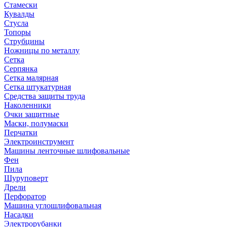
Стамески
Кувалды
Стусла
Топоры
Струбцины
Ножницы по металлу
Сетка
Серпянка
Сетка малярная
Сетка штукатурная
Средства защиты труда
Наколенники
Очки защитные
Маски, полумаски
Перчатки
Электроинструмент
Машины ленточные шлифовальные
Фен
Пила
Шуруповерт
Дрели
Перфоратор
Машина углошлифовальная
Насадки
Электрорубанки