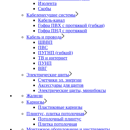
Изолента
Скобы
Кабеленесущие системы
Кабель-канал
Гофра ПВХ с протяжкой (гибкая)
Гофра ПНД с протяжкой
Кабель и провода
ШВВП
ПВС
ПУГНП (гибкий)
ТВ и интернет
ПУНП
ВВГ
Электрические щиты
Счетчики эл. энергии
Аксессуары для щитов
Электрические щиты, минибоксы
Жалюзи
Карнизы
Пластиковые карнизы
Плинтус, плитка потолочная
Потолочный плинтус
Плитка потолочная
Монтажное оборудование и инструменты