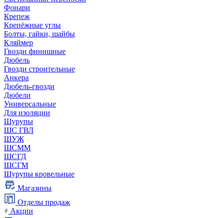
Фонари
Крепеж
Крепёжные углы
Болты, гайки, шайбы
Кляймер
Гвозди финишные
Дюбель
Гвозди строительные
Анкера
Дюбель-гвозди
Дюбели
Универсальные
Для изоляции
Шурупы
ШС ГВЛ
ШУЖ
ШСММ
ШСГД
ШСГМ
Шурупы кровельные
Магазины
Отделы продаж
Акции