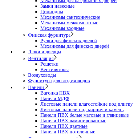
Механизмы для раздвижных дверей
Замки навесные
Цилиндры
Механизмы сантехнические
Механизмы межкомнатные
Механизмы входные
Финская фурнитура
Ручки для финских дверей
Механизмы для финских дверей
Люки и дверцы
Вентиляция
Решетки
Вентиляторы
Воздуховоды
Фурнитура для воздуховодов
Панели
Вагонка ПВХ
Панели МДФ
Листовые панели влагостойкие под плитку
Листовые панели под кирпич и камень
Панели ПВХ белые матовые и глянцевые
Панели ПВХ ламинированные
Панели ПВХ цветные
Панели ПВХ потолочные