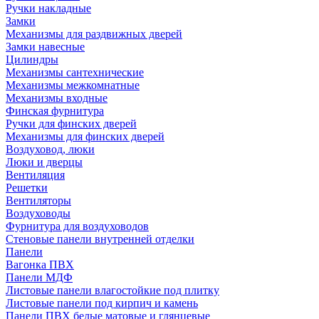
Ручки накладные
Замки
Механизмы для раздвижных дверей
Замки навесные
Цилиндры
Механизмы сантехнические
Механизмы межкомнатные
Механизмы входные
Финская фурнитура
Ручки для финских дверей
Механизмы для финских дверей
Воздуховод, люки
Люки и дверцы
Вентиляция
Решетки
Вентиляторы
Воздуховоды
Фурнитура для воздуховодов
Стеновые панели внутренней отделки
Панели
Вагонка ПВХ
Панели МДФ
Листовые панели влагостойкие под плитку
Листовые панели под кирпич и камень
Панели ПВХ белые матовые и глянцевые