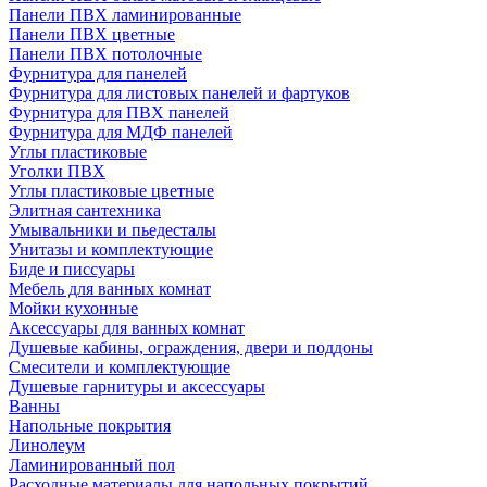
Панели ПВХ ламинированные
Панели ПВХ цветные
Панели ПВХ потолочные
Фурнитура для панелей
Фурнитура для листовых панелей и фартуков
Фурнитура для ПВХ панелей
Фурнитура для МДФ панелей
Углы пластиковые
Уголки ПВХ
Углы пластиковые цветные
Элитная сантехника
Умывальники и пьедесталы
Унитазы и комплектующие
Биде и писсуары
Мебель для ванных комнат
Мойки кухонные
Аксессуары для ванных комнат
Душевые кабины, ограждения, двери и поддоны
Смесители и комплектующие
Душевые гарнитуры и аксессуары
Ванны
Напольные покрытия
Линолеум
Ламинированный пол
Расходные материалы для напольных покрытий