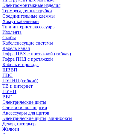
Электромонтажные изделия
Термоусадочные трубки
Соединительные клеммы
Хомут кабельный
Тв и интернет аксессуары
Изолента
Скобы
Кабеленесущие системы
Кабель-канал
Гофра ПВХ с протяжкой (гибкая)
Гофра ПНД с протяжкой
Кабель и провода
ШВВП
ПВС
ПУГНП (гибкий)
ТВ и интернет
ПУНП
ВВГ
Электрические щиты
Счетчики эл. энергии
Аксессуары для щитов
Электрические щиты, минибоксы
Декор, интерьер
Жалюзи