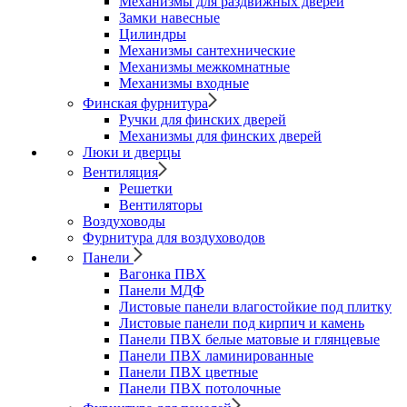
Механизмы для раздвижных дверей
Замки навесные
Цилиндры
Механизмы сантехнические
Механизмы межкомнатные
Механизмы входные
Финская фурнитура
Ручки для финских дверей
Механизмы для финских дверей
Люки и дверцы
Вентиляция
Решетки
Вентиляторы
Воздуховоды
Фурнитура для воздуховодов
Панели
Вагонка ПВХ
Панели МДФ
Листовые панели влагостойкие под плитку
Листовые панели под кирпич и камень
Панели ПВХ белые матовые и глянцевые
Панели ПВХ ламинированные
Панели ПВХ цветные
Панели ПВХ потолочные