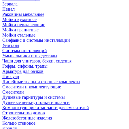
Зеркала
Пенал
Раковины мебельные
Мойки кухонные
Мойки нержавеющие
Мойки гранитные
Мойки стальные
Санфаянс и системы инсталляций
Унитазы
Системы инсталляций
Умывальники и пьедесталы
Чаши для унитазов, бачки, сиденья
Гофры, сифоны, трапы
Арматура для бачков
Писсуар
Линейные трапы и сточные комплекты
Смесители и комплектующие
Смесители
Душевые гарнитуры и системы
Душевые лейки, стойки и шланги
Комплектующие и запчасти для смесителей
Строительство домов
Железобетонные изделия
Кольцо стеновое
Кровля