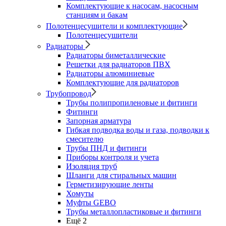
Комплектующие к насосам, насосным
станциям и бакам
Полотенцесушители и комплектующие
Полотенцесушители
Радиаторы
Радиаторы биметаллические
Решетки для радиаторов ПВХ
Радиаторы алюминиевые
Комплектующие для радиаторов
Трубопровод
Трубы полипропиленовые и фитинги
Фитинги
Запорная арматура
Гибкая подводка воды и газа, подводки к
смесителю
Трубы ПНД и фитинги
Приборы контроля и учета
Изоляция труб
Шланги для стиральных машин
Герметизирующие ленты
Хомуты
Муфты GEBO
Трубы металлопластиковые и фитинги
Ещё 2