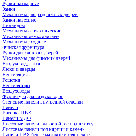
Ручки накладные
Замки
Механизмы для раздвижных дверей
Замки навесные
Цилиндры
Механизмы сантехнические
Механизмы межкомнатные
Механизмы входные
Финская фурнитура
Ручки для финских дверей
Механизмы для финских дверей
Воздуховод, люки
Люки и дверцы
Вентиляция
Решетки
Вентиляторы
Воздуховоды
Фурнитура для воздуховодов
Стеновые панели внутренней отделки
Панели
Вагонка ПВХ
Панели МДФ
Листовые панели влагостойкие под плитку
Листовые панели под кирпич и камень
Панели ПВХ белые матовые и глянцевые