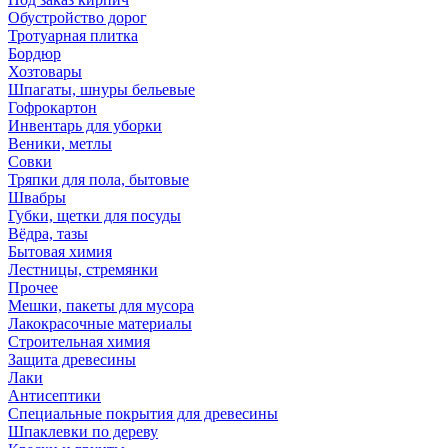
Обустройство дорог
Тротуарная плитка
Бордюр
Хозтовары
Шпагаты, шнуры бельевые
Гофрокартон
Инвентарь для уборки
Веники, метлы
Совки
Тряпки для пола, бытовые
Швабры
Губки, щетки для посуды
Вёдра, тазы
Бытовая химия
Лестницы, стремянки
Прочее
Мешки, пакеты для мусора
Лакокрасочные материалы
Строительная химия
Защита древесины
Лаки
Антисептики
Специальные покрытия для древесины
Шпаклевки по дереву