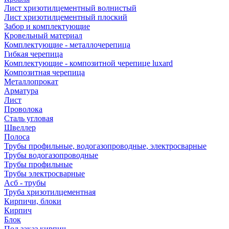
Лист хризотилцементный волнистый
Лист хризотилцементный плоский
Забор и комплектующие
Кровельный материал
Комплектующие - металлочерепица
Гибкая черепица
Комплектующие - композитной черепице luxard
Композитная черепица
Металлопрокат
Арматура
Лист
Проволока
Сталь угловая
Швеллер
Полоса
Трубы профильные, водогазопроводные, электросварные
Трубы водогазопроводные
Трубы профильные
Трубы электросварные
Асб - трубы
Труба хризотилцементная
Кирпичи, блоки
Кирпич
Блок
Под заказ кирпич