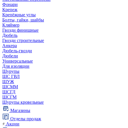
Фонари
Крепеж
Крепёжные углы
Болты, гайки, шайбы
Кляймер
Гвозди финишные
Дюбель
Гвозди строительные
Анкера
Дюбель-гвозди
Дюбели
Универсальные
Для изоляции
Шурупы
ШС ГВЛ
ШУЖ
ШСММ
ШСГД
ШСГМ
Шурупы кровельные
Магазины
Отделы продаж
Акции