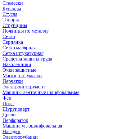
Стамески
Кувалды
Стусла
Топоры
Струбцины
Ножницы по металлу
Сетка
Серпянка
Сетка малярная
Сетка штукатурная
Средства защиты труда
Наколенники
Очки защитные
Маски, полумаски
Перчатки
Электроинструмент
Машины ленточные шлифовальные
Фен
Пила
Шуруповерт
Дрели
Перфоратор
Машина углошлифовальная
Насадки
Электрорубанки