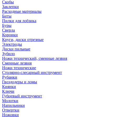
Скобы
Заклепки
Расходные материалы
Биты
Пилки для лобзика
Буры
Сверла
Коронки
Круги, диски отрезные
Электроды
Диски пильные
Зубило
Ножи технический, сменные лезвия
Сменные лезвия
Ножи технические
Столярно-слесарный инструмент
Рубанки
Гвоздодеры и ломы
Киянки
Ключи
Губцевый инструмент
Молотки
Напильники
Отвертки
Ножовки