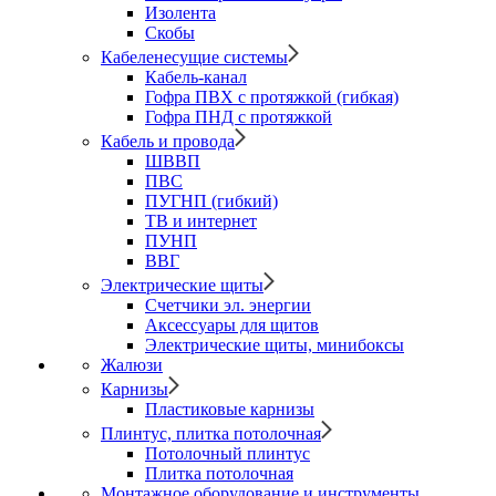
Изолента
Скобы
Кабеленесущие системы
Кабель-канал
Гофра ПВХ с протяжкой (гибкая)
Гофра ПНД с протяжкой
Кабель и провода
ШВВП
ПВС
ПУГНП (гибкий)
ТВ и интернет
ПУНП
ВВГ
Электрические щиты
Счетчики эл. энергии
Аксессуары для щитов
Электрические щиты, минибоксы
Жалюзи
Карнизы
Пластиковые карнизы
Плинтус, плитка потолочная
Потолочный плинтус
Плитка потолочная
Монтажное оборудование и инструменты