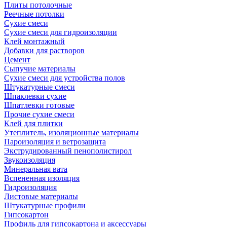
Плиты потолочные
Реечные потолки
Сухие смеси
Сухие смеси для гидроизоляции
Клей монтажный
Добавки для растворов
Цемент
Сыпучие материалы
Сухие смеси для устройства полов
Штукатурные смеси
Шпаклевки сухие
Шпатлевки готовые
Прочие сухие смеси
Клей для плитки
Утеплитель, изоляционные материалы
Пароизоляция и ветрозащита
Экструдированный пенополистирол
Звукоизоляция
Минеральная вата
Вспененная изоляция
Гидроизоляция
Листовые материалы
Штукатурные профили
Гипсокартон
Профиль для гипсокартона и аксессуары