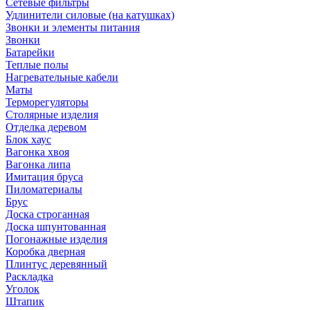
Сетевые фильтры
Удлинители силовые (на катушках)
Звонки и элементы питания
Звонки
Батарейки
Теплые полы
Нагревательные кабели
Маты
Терморегуляторы
Столярные изделия
Отделка деревом
Блок хаус
Вагонка хвоя
Вагонка липа
Имитация бруса
Пиломатериалы
Брус
Доска строганная
Доска шпунтованная
Погонажные изделия
Коробка дверная
Плинтус деревянный
Раскладка
Уголок
Штапик