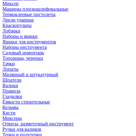
Миксер
Машины плоскошлифовальные
Термоклеевые пистолеты
Дрели ударные
Краскопульты
Лобзики
Наборы и ящики
Ящики для инструментов
Наборы инструмента
Садовый инвентарь
Топорища, черенки
Тачки
Лопаты
Малярный и штукатурный
Шпатели
Валики
Правила
Гладилки
Ёмкости строительные
Кельмы
Кисти
Миксеры
Отвесы, разметочный инструмент
Ручки для валиков
Терки и полутерки