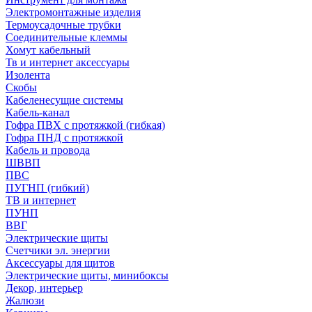
Электромонтажные изделия
Термоусадочные трубки
Соединительные клеммы
Хомут кабельный
Тв и интернет аксессуары
Изолента
Скобы
Кабеленесущие системы
Кабель-канал
Гофра ПВХ с протяжкой (гибкая)
Гофра ПНД с протяжкой
Кабель и провода
ШВВП
ПВС
ПУГНП (гибкий)
ТВ и интернет
ПУНП
ВВГ
Электрические щиты
Счетчики эл. энергии
Аксессуары для щитов
Электрические щиты, минибоксы
Декор, интерьер
Жалюзи