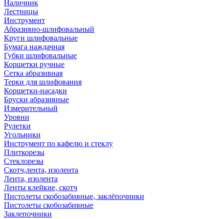
Наличник
Лестницы
Инструмент
Абразивно-шлифовальный
Круги шлифовальные
Бумага наждачная
Губки шлифовальные
Корщетки ручные
Сетка абразивная
Терки для шлифования
Корщетки-насадки
Бруски абразивные
Измерительный
Уровни
Рулетки
Угольники
Инструмент по кафелю и стеклу
Плиткорезы
Стеклорезы
Скотч,лента, изолента
Лента, изолента
Ленты клейкие, скотч
Пистолеты скобозабивные, заклёпочники
Пистолеты скобозабивные
Заклепочники