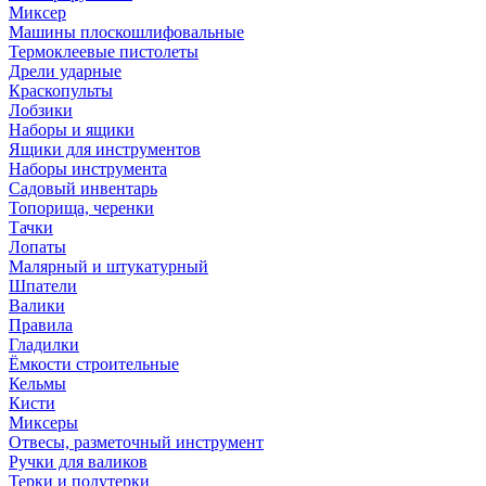
Миксер
Машины плоскошлифовальные
Термоклеевые пистолеты
Дрели ударные
Краскопульты
Лобзики
Наборы и ящики
Ящики для инструментов
Наборы инструмента
Садовый инвентарь
Топорища, черенки
Тачки
Лопаты
Малярный и штукатурный
Шпатели
Валики
Правила
Гладилки
Ёмкости строительные
Кельмы
Кисти
Миксеры
Отвесы, разметочный инструмент
Ручки для валиков
Терки и полутерки