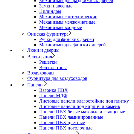
Механизмы для раздвижных дверей
Замки навесные
Цилиндры
Механизмы сантехнические
Механизмы межкомнатные
Механизмы входные
Финская фурнитура
Ручки для финских дверей
Механизмы для финских дверей
Люки и дверцы
Вентиляция
Решетки
Вентиляторы
Воздуховоды
Фурнитура для воздуховодов
Панели
Вагонка ПВХ
Панели МДФ
Листовые панели влагостойкие под плитку
Листовые панели под кирпич и камень
Панели ПВХ белые матовые и глянцевые
Панели ПВХ ламинированные
Панели ПВХ цветные
Панели ПВХ потолочные