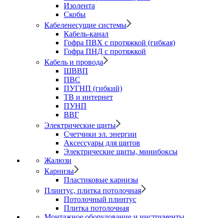
Изолента
Скобы
Кабеленесущие системы
Кабель-канал
Гофра ПВХ с протяжкой (гибкая)
Гофра ПНД с протяжкой
Кабель и провода
ШВВП
ПВС
ПУГНП (гибкий)
ТВ и интернет
ПУНП
ВВГ
Электрические щиты
Счетчики эл. энергии
Аксессуары для щитов
Электрические щиты, минибоксы
Жалюзи
Карнизы
Пластиковые карнизы
Плинтус, плитка потолочная
Потолочный плинтус
Плитка потолочная
Монтажное оборудование и инструменты