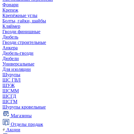
Фонари
Крепеж
Крепёжные углы
Болты, гайки, шайбы
Кляймер
Гвозди финишные
Дюбель
Гвозди строительные
Анкера
Дюбель-гвозди
Дюбели
Универсальные
Для изоляции
Шурупы
ШС ГВЛ
ШУЖ
ШСММ
ШСГД
ШСГМ
Шурупы кровельные
Магазины
Отделы продаж
Акции