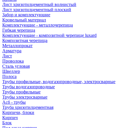
Лист хризотилцементный волнистый
Лист хризотилцементный плоский
Забор и комплектующие
Кровельный материал
Комплектующие - металлочерепица
Гибкая черепица
Комплектующие - композитной черепице luxard
Композитная черепица
Металлопрокат
Арматура
Лист
Проволока
Сталь угловая
Швеллер
Полоса
Трубы профильные, водогазопроводные, электросварные
Трубы водогазопроводные
Трубы профильные
Трубы электросварные
Асб - трубы
Труба хризотилцементная
Кирпичи, блоки
Кирпич
Блок
Под заказ кирпич