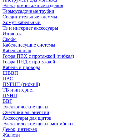
Электромонтажные изделия
Термоусадочные трубки
Соединительные клеммы
Хомут кабельный
Тв и интернет аксессуары
Изолента
Скобы
Кабеленесущие системы
Кабель-канал
Гофра ПВХ с протяжкой (гибкая)
Гофра ПНД с протяжкой
Кабель и провода
ШВВП
ПВС
ПУГНП (гибкий)
ТВ и интернет
ПУНП
ВВГ
Электрические щиты
Счетчики эл. энергии
Аксессуары для щитов
Электрические щиты, минибоксы
Декор, интерьер
Жалюзи