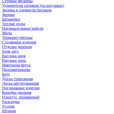
Сетевые фильтры
Удлинители силовые (на катушках)
Звонки и элементы питания
Звонки
Батарейки
Теплые полы
Нагревательные кабели
Маты
Терморегуляторы
Столярные изделия
Отделка деревом
Блок хаус
Вагонка хвоя
Вагонка липа
Имитация бруса
Пиломатериалы
Брус
Доска строганная
Доска шпунтованная
Погонажные изделия
Коробка дверная
Плинтус деревянный
Раскладка
Уголок
Штапик