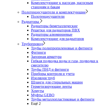
Комплектующие к насосам, насосным
станциям и бакам
Полотенцесушители и комплектующие
Полотенцесушители
Радиаторы
Радиаторы биметаллические
Решетки для радиаторов ПВХ
Радиаторы алюминиевые
Комплектующие для радиаторов
Трубопровод
Трубы полипропиленовые и фитинги
Фитинги
Запорная арматура
Гибкая подводка воды и газа, подводки к
смесителю
Трубы ПНД и фитинги
Приборы контроля и учета
Изоляция труб
Шланги для стиральных машин
Герметизирующие ленты
Хомуты
Муфты GEBO
Трубы металлопластиковые и фитинги
Ещё 2