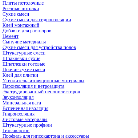
Плиты потолочные
Реечные потолки
Сухие смеси
Сухие смеси для гидроизоляции
Клей монтажный
Добавки для растворов
Цемент
Сыпучие материалы
Сухие смеси для устройства полов
Штукатурные смеси
Шпаклевки сухие
Шпатлевки готовые
Прочие сухие смеси
Клей для плитки
Утеплитель, изоляционные материалы
Пароизоляция и ветрозащита
Экструдированный пенополистирол
Звукоизоляция
Минеральная вата
Вспененная изоляция
Гидроизоляция
Листовые материалы
Штукатурные профили
Гипсокартон
Профиль для гипсокартона и аксессуары