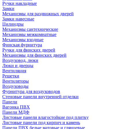
Ручки накладные
Замки
Механизмы для раздвижных дверей
Замки навесные
Цилиндры
Механизмы сантехнические
Механизмы межкомнатные
Механизмы входные
Финская фурнитура
Ручки для финских дверей
Механизмы для финских дверей
Воздуховод, люки
Люки и дверцы
Вентиляция
Решетки
Вентиляторы
Воздуховоды
Фурнитура для воздуховодов
Стеновые панели внутренней отделки
Панели
Вагонка ПВХ
Панели МДФ
Листовые панели влагостойкие под плитку
Листовые панели под кирпич и камень
Панели ПВХ белые матовые и глянцевые