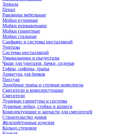
Зеркала
Пенал
Раковины мебельные
Мойки кухонные
Мойки нержавеющие
Мойки гранитные
Мойки стальные
Санфаянс и системы инсталляций
Унитазы
Системы инсталляций
Умывальники и пьедесталы
Чаши для унитазов, бачки, сиденья
Гофры, сифоны, трапы
Арматура для бачков
Писсуар
Линейные трапы и сточные комплекты
Смесители и комплектующие
Смесители
Душевые гарнитуры и системы
Душевые лейки, стойки и шланги
Комплектующие и запчасти для смесителей
Строительство домов
Железобетонные изделия
Кольцо стеновое
Кровля