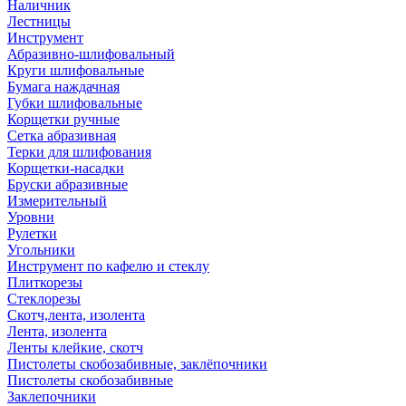
Наличник
Лестницы
Инструмент
Абразивно-шлифовальный
Круги шлифовальные
Бумага наждачная
Губки шлифовальные
Корщетки ручные
Сетка абразивная
Терки для шлифования
Корщетки-насадки
Бруски абразивные
Измерительный
Уровни
Рулетки
Угольники
Инструмент по кафелю и стеклу
Плиткорезы
Стеклорезы
Скотч,лента, изолента
Лента, изолента
Ленты клейкие, скотч
Пистолеты скобозабивные, заклёпочники
Пистолеты скобозабивные
Заклепочники