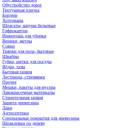
Обустройство дорог
Тротуарная плитка
Бордюр
Хозтовары
Шпагаты, шнуры бельевые
Гофрокартон
Инвентарь для уборки
Веники, метлы
Совки
Тряпки для пола, бытовые
Швабры
Губки, щетки для посуды
Вёдра, тазы
Бытовая химия
Лестницы, стремянки
Прочее
Мешки, пакеты для мусора
Лакокрасочные материалы
Строительная химия
Защита древесины
Лаки
Антисептики
Специальные покрытия для древесины
Шпаклевки по дереву