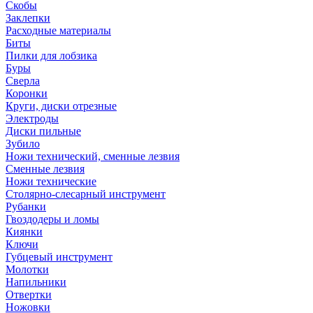
Скобы
Заклепки
Расходные материалы
Биты
Пилки для лобзика
Буры
Сверла
Коронки
Круги, диски отрезные
Электроды
Диски пильные
Зубило
Ножи технический, сменные лезвия
Сменные лезвия
Ножи технические
Столярно-слесарный инструмент
Рубанки
Гвоздодеры и ломы
Киянки
Ключи
Губцевый инструмент
Молотки
Напильники
Отвертки
Ножовки