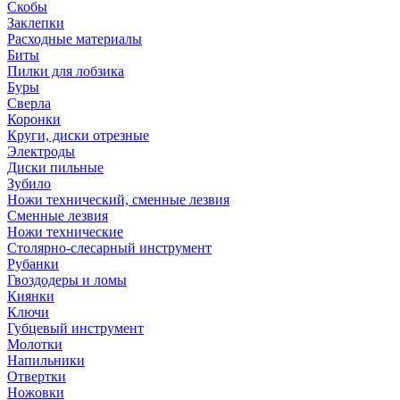
Скобы
Заклепки
Расходные материалы
Биты
Пилки для лобзика
Буры
Сверла
Коронки
Круги, диски отрезные
Электроды
Диски пильные
Зубило
Ножи технический, сменные лезвия
Сменные лезвия
Ножи технические
Столярно-слесарный инструмент
Рубанки
Гвоздодеры и ломы
Киянки
Ключи
Губцевый инструмент
Молотки
Напильники
Отвертки
Ножовки