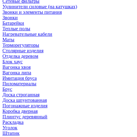
Сетевые фильтры
Удлинители силовые (на катушках)
Звонки и элементы питания
Звонки
Батарейки
Теплые полы
Нагревательные кабели
Маты
Терморегуляторы
Столярные изделия
Отделка деревом
Блок хаус
Вагонка хвоя
Вагонка липа
Имитация бруса
Пиломатериалы
Брус
Доска строганная
Доска шпунтованная
Погонажные изделия
Коробка дверная
Плинтус деревянный
Раскладка
Уголок
Штапик