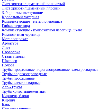
Лист хризотилцементный волнистый
Лист хризотилцементный плоский
Забор и комплектующие
Кровельный материал
Комплектующие - металлочерепица
Гибкая черепица
Комплектующие - композитной черепице luxard
Композитная черепица
Металлопрокат
Арматура
Лист
Проволока
Сталь угловая
Швеллер
Полоса
Трубы профильные, водогазопроводные, электросварные
Трубы водогазопроводные
Трубы профильные
Трубы электросварные
Асб - трубы
Труба хризотилцементная
Кирпичи, блоки
Кирпич
Блок
Под заказ кирпич