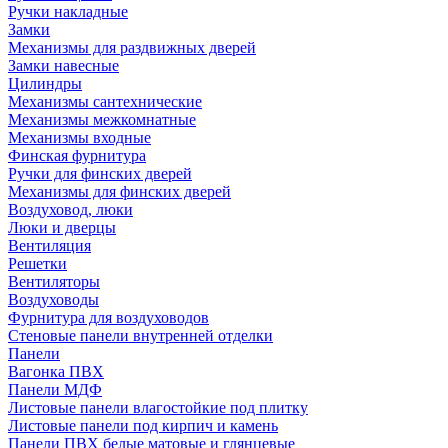
Ручки накладные
Замки
Механизмы для раздвижных дверей
Замки навесные
Цилиндры
Механизмы сантехнические
Механизмы межкомнатные
Механизмы входные
Финская фурнитура
Ручки для финских дверей
Механизмы для финских дверей
Воздуховод, люки
Люки и дверцы
Вентиляция
Решетки
Вентиляторы
Воздуховоды
Фурнитура для воздуховодов
Стеновые панели внутренней отделки
Панели
Вагонка ПВХ
Панели МДФ
Листовые панели влагостойкие под плитку
Листовые панели под кирпич и камень
Панели ПВХ белые матовые и глянцевые