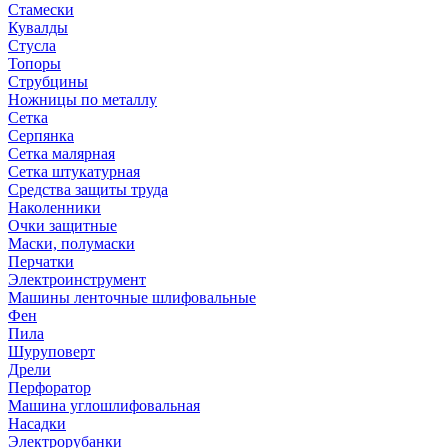
Стамески
Кувалды
Стусла
Топоры
Струбцины
Ножницы по металлу
Сетка
Серпянка
Сетка малярная
Сетка штукатурная
Средства защиты труда
Наколенники
Очки защитные
Маски, полумаски
Перчатки
Электроинструмент
Машины ленточные шлифовальные
Фен
Пила
Шуруповерт
Дрели
Перфоратор
Машина углошлифовальная
Насадки
Электрорубанки