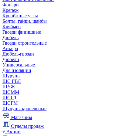
Фонари
Крепеж
Крепёжные углы
Болты, гайки, шайбы
Кляймер
Гвозди финишные
Дюбель
Гвозди строительные
Анкера
Дюбель-гвозди
Дюбели
Универсальные
Для изоляции
Шурупы
ШС ГВЛ
ШУЖ
ШСММ
ШСГД
ШСГМ
Шурупы кровельные
Магазины
Отделы продаж
Акции