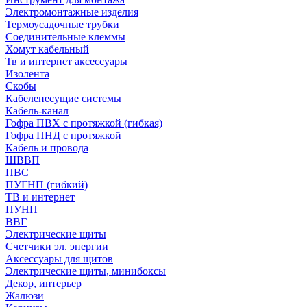
Электромонтажные изделия
Термоусадочные трубки
Соединительные клеммы
Хомут кабельный
Тв и интернет аксессуары
Изолента
Скобы
Кабеленесущие системы
Кабель-канал
Гофра ПВХ с протяжкой (гибкая)
Гофра ПНД с протяжкой
Кабель и провода
ШВВП
ПВС
ПУГНП (гибкий)
ТВ и интернет
ПУНП
ВВГ
Электрические щиты
Счетчики эл. энергии
Аксессуары для щитов
Электрические щиты, минибоксы
Декор, интерьер
Жалюзи