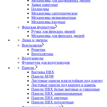
Механизмы для раздвижных дверей
Замки навесные
Цилиндры
Механизмы сантехнические
Механизмы межкомнатные
Механизмы входные
Финская фурнитура
Ручки для финских дверей
Механизмы для финских дверей
Люки и дверцы
Вентиляция
Решетки
Вентиляторы
Воздуховоды
Фурнитура для воздуховодов
Панели
Вагонка ПВХ
Панели МДФ
Листовые панели влагостойкие под плитку
Листовые панели под кирпич и камень
Панели ПВХ белые матовые и глянцевые
Панели ПВХ ламинированные
Панели ПВХ цветные
Панели ПВХ потолочные