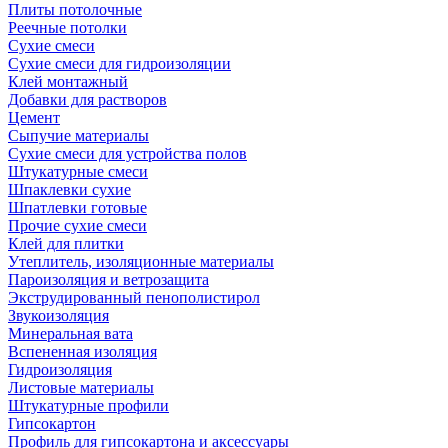
Плиты потолочные
Реечные потолки
Сухие смеси
Сухие смеси для гидроизоляции
Клей монтажный
Добавки для растворов
Цемент
Сыпучие материалы
Сухие смеси для устройства полов
Штукатурные смеси
Шпаклевки сухие
Шпатлевки готовые
Прочие сухие смеси
Клей для плитки
Утеплитель, изоляционные материалы
Пароизоляция и ветрозащита
Экструдированный пенополистирол
Звукоизоляция
Минеральная вата
Вспененная изоляция
Гидроизоляция
Листовые материалы
Штукатурные профили
Гипсокартон
Профиль для гипсокартона и аксессуары