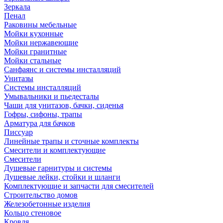
Зеркала
Пенал
Раковины мебельные
Мойки кухонные
Мойки нержавеющие
Мойки гранитные
Мойки стальные
Санфаянс и системы инсталляций
Унитазы
Системы инсталляций
Умывальники и пьедесталы
Чаши для унитазов, бачки, сиденья
Гофры, сифоны, трапы
Арматура для бачков
Писсуар
Линейные трапы и сточные комплекты
Смесители и комплектующие
Смесители
Душевые гарнитуры и системы
Душевые лейки, стойки и шланги
Комплектующие и запчасти для смесителей
Строительство домов
Железобетонные изделия
Кольцо стеновое
Кровля