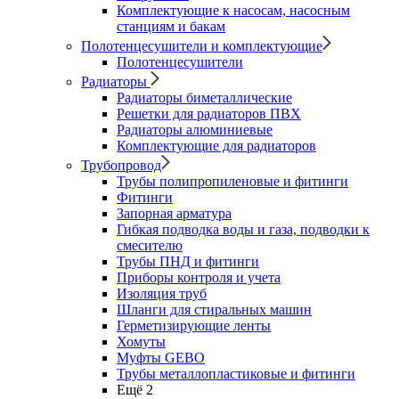
Комплектующие к насосам, насосным
станциям и бакам
Полотенцесушители и комплектующие
Полотенцесушители
Радиаторы
Радиаторы биметаллические
Решетки для радиаторов ПВХ
Радиаторы алюминиевые
Комплектующие для радиаторов
Трубопровод
Трубы полипропиленовые и фитинги
Фитинги
Запорная арматура
Гибкая подводка воды и газа, подводки к
смесителю
Трубы ПНД и фитинги
Приборы контроля и учета
Изоляция труб
Шланги для стиральных машин
Герметизирующие ленты
Хомуты
Муфты GEBO
Трубы металлопластиковые и фитинги
Ещё 2