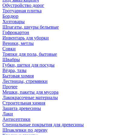
Обустройство дорог
Тротуарная плитка
Бордюр
Хозтовары
Шпагаты, шнуры бельевые
Гофрокартон
Инвентарь для уборки
Веники, метлы
Совки
Тряпки для пола, бытовые
Швабры
Губки, щетки для посуды
Вёдра, тазы
Бытовая химия
Лестницы, стремянки
Прочее
Мешки, пакеты для мусора
Лакокрасочные материалы
Строительная химия
Защита древесины
Лаки
Антисептики
Специальные покрытия для древесины
Шпаклевки по дереву