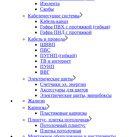
Изолента
Скобы
Кабеленесущие системы
Кабель-канал
Гофра ПВХ с протяжкой (гибкая)
Гофра ПНД с протяжкой
Кабель и провода
ШВВП
ПВС
ПУГНП (гибкий)
ТВ и интернет
ПУНП
ВВГ
Электрические щиты
Счетчики эл. энергии
Аксессуары для щитов
Электрические щиты, минибоксы
Жалюзи
Карнизы
Пластиковые карнизы
Плинтус, плитка потолочная
Потолочный плинтус
Плитка потолочная
Монтажное оборудование и инструменты