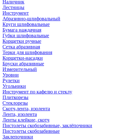
Наличник
Лестницы
Инструмент
Абразивно-шлифовальный
Круги шлифовальные
Бумага наждачная
Губки шлифовальные
Корщетки ручные
Сетка абразивная
Терки для шлифования
Корщетки-насадки
Бруски абразивные
Измерительный
Уровни
Рулетки
Угольники
Инструмент по кафелю и стеклу
Плиткорезы
Стеклорезы
Скотч,лента, изолента
Лента, изолента
Ленты клейкие, скотч
Пистолеты скобозабивные, заклёпочники
Пистолеты скобозабивные
Заклепочники