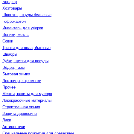
Бордюр
Хозтовары
Шпагаты, шнуры бельевые
Гофрокартон
Инвентарь для уборки
Веники, метлы
Совки
Тряпки для пола, бытовые
Швабры
Губки, щетки для посуды
Вёдра, тазы
Бытовая химия
Лестницы, стремянки
Прочее
Мешки, пакеты для мусора
Лакокрасочные материалы
Строительная химия
Защита древесины
Лаки
Антисептики
Специальные покрытия для древесины