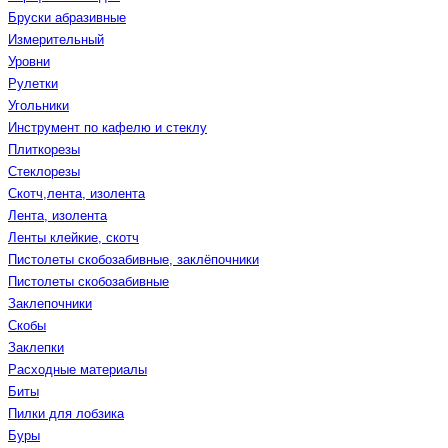
Бруски абразивные
Измерительный
Уровни
Рулетки
Угольники
Инструмент по кафелю и стеклу
Плиткорезы
Стеклорезы
Скотч,лента, изолента
Лента, изолента
Ленты клейкие, скотч
Пистолеты скобозабивные, заклёпочники
Пистолеты скобозабивные
Заклепочники
Скобы
Заклепки
Расходные материалы
Биты
Пилки для лобзика
Буры