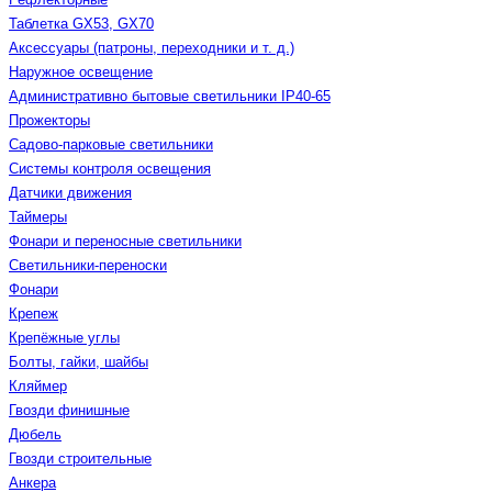
Таблетка GX53, GX70
Аксессуары (патроны, переходники и т. д.)
Наружное освещение
Административно бытовые светильники IP40-65
Прожекторы
Садово-парковые светильники
Системы контроля освещения
Датчики движения
Таймеры
Фонари и переносные светильники
Светильники-переноски
Фонари
Крепеж
Крепёжные углы
Болты, гайки, шайбы
Кляймер
Гвозди финишные
Дюбель
Гвозди строительные
Анкера