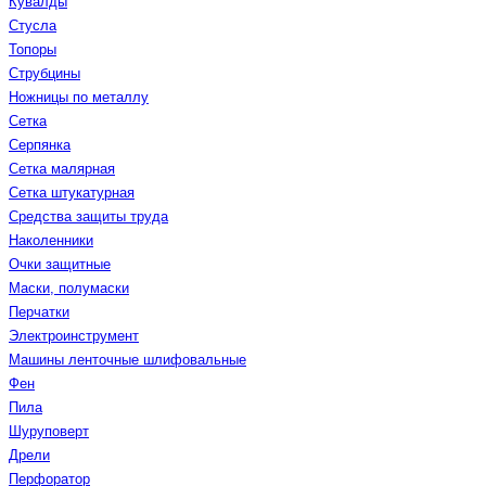
Кувалды
Стусла
Топоры
Струбцины
Ножницы по металлу
Сетка
Серпянка
Сетка малярная
Сетка штукатурная
Средства защиты труда
Наколенники
Очки защитные
Маски, полумаски
Перчатки
Электроинструмент
Машины ленточные шлифовальные
Фен
Пила
Шуруповерт
Дрели
Перфоратор