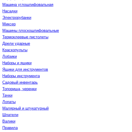
Машина углошлифовальная
Насадки
Электрорубанки
Миксер
Машины плоскошлифовальные
Термоклеевые пистолеты
Дрели ударные
Краскопульты
Лобзики
Наборы и ящики
Ящики для инструментов
Наборы инструмента
Садовый инвентарь
Топорища, черенки
Тачки
Лопаты
Малярный и штукатурный
Шпатели
Валики
Правила