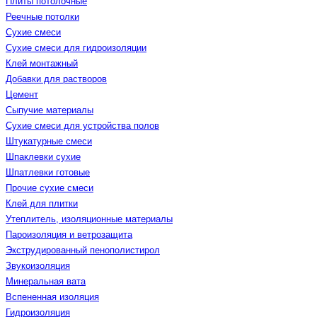
Плиты потолочные
Реечные потолки
Сухие смеси
Сухие смеси для гидроизоляции
Клей монтажный
Добавки для растворов
Цемент
Сыпучие материалы
Сухие смеси для устройства полов
Штукатурные смеси
Шпаклевки сухие
Шпатлевки готовые
Прочие сухие смеси
Клей для плитки
Утеплитель, изоляционные материалы
Пароизоляция и ветрозащита
Экструдированный пенополистирол
Звукоизоляция
Минеральная вата
Вспененная изоляция
Гидроизоляция