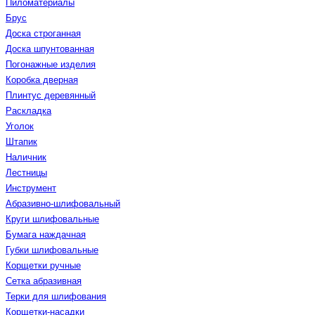
Пиломатериалы
Брус
Доска строганная
Доска шпунтованная
Погонажные изделия
Коробка дверная
Плинтус деревянный
Раскладка
Уголок
Штапик
Наличник
Лестницы
Инструмент
Абразивно-шлифовальный
Круги шлифовальные
Бумага наждачная
Губки шлифовальные
Корщетки ручные
Сетка абразивная
Терки для шлифования
Корщетки-насадки