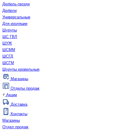
Дюбель-гвозди
Дюбели
Универсальные
Для изоляции
Шурупы
ШС ГВЛ
ШУЖ
ШСММ
ШСГД
ШСГМ
Шурупы кровельные
Магазины
Отделы продаж
Акции
Доставка
Контакты
Магазины
Отдел продаж