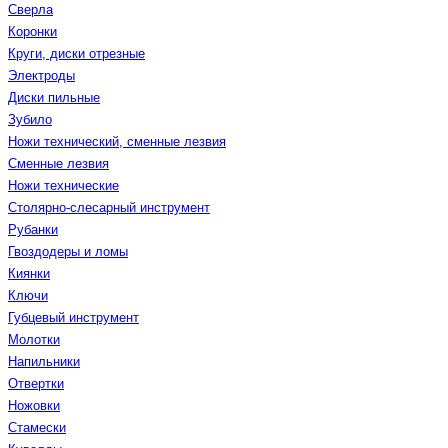
Сверла
Коронки
Круги, диски отрезные
Электроды
Диски пильные
Зубило
Ножи технический, сменные лезвия
Сменные лезвия
Ножи технические
Столярно-слесарный инструмент
Рубанки
Гвоздодеры и ломы
Киянки
Ключи
Губцевый инструмент
Молотки
Напильники
Отвертки
Ножовки
Стамески