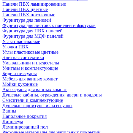
Панели ПВХ ламинированные
Панели ПВХ цветные
Панели ПВХ потолочные
Фурнитура для панелей
Фурнитура для листовых панелей и фартуков
Фурнитура для ПВХ панелей
Фурнитура для МДФ панелей
Углы пластиковые
Уголки ПВХ
Углы пластиковые цветные
Элитная сантехника
Умывальники и пьедесталы
Унитазы и комплектующие
Биде и писсуары
Мебель для ванных комнат
Мойки кухонные
Аксессуары для ванных комнат
Душевые кабины, ограждения, двери и поддоны
Смесители и комплектующие
Душевые гарнитуры и аксессуары
Ванны
Напольные покрытия
Линолеум
Ламинированный пол
Расходные материалы для напольных покрытий