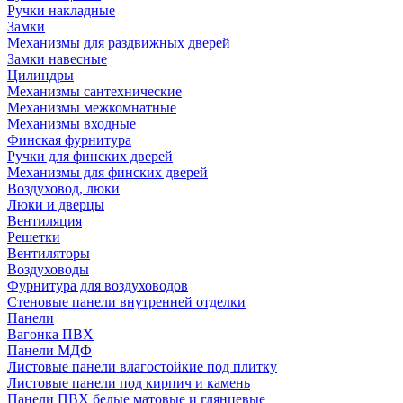
Ручки накладные
Замки
Механизмы для раздвижных дверей
Замки навесные
Цилиндры
Механизмы сантехнические
Механизмы межкомнатные
Механизмы входные
Финская фурнитура
Ручки для финских дверей
Механизмы для финских дверей
Воздуховод, люки
Люки и дверцы
Вентиляция
Решетки
Вентиляторы
Воздуховоды
Фурнитура для воздуховодов
Стеновые панели внутренней отделки
Панели
Вагонка ПВХ
Панели МДФ
Листовые панели влагостойкие под плитку
Листовые панели под кирпич и камень
Панели ПВХ белые матовые и глянцевые