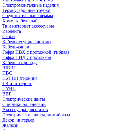
Электромонтажные изделия
Термоусадочные трубки
Соединительные клеммы
Хомут кабельный
Тв и интернет аксессуары
Изолента
Скобы
Кабеленесущие системы
Кабель-канал
Гофра ПВХ с протяжкой (гибкая)
Гофра ПНД с протяжкой
Кабель и провода
ШВВП
ПВС
ПУГНП (гибкий)
ТВ и интернет
ПУНП
ВВГ
Электрические щиты
Счетчики эл. энергии
Аксессуары для щитов
Электрические щиты, минибоксы
Декор, интерьер
Жалюзи