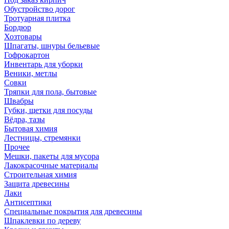
Обустройство дорог
Тротуарная плитка
Бордюр
Хозтовары
Шпагаты, шнуры бельевые
Гофрокартон
Инвентарь для уборки
Веники, метлы
Совки
Тряпки для пола, бытовые
Швабры
Губки, щетки для посуды
Вёдра, тазы
Бытовая химия
Лестницы, стремянки
Прочее
Мешки, пакеты для мусора
Лакокрасочные материалы
Строительная химия
Защита древесины
Лаки
Антисептики
Специальные покрытия для древесины
Шпаклевки по дереву