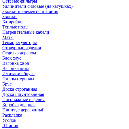
Сетевые фильтры
Удлинители силовые (на катушках)
Звонки и элементы питания
Звонки
Батарейки
Теплые полы
Нагревательные кабели
Маты
Терморегуляторы
Столярные изделия
Отделка деревом
Блок хаус
Вагонка хвоя
Вагонка липа
Имитация бруса
Пиломатериалы
Брус
Доска строганная
Доска шпунтованная
Погонажные изделия
Коробка дверная
Плинтус деревянный
Раскладка
Уголок
Штапик