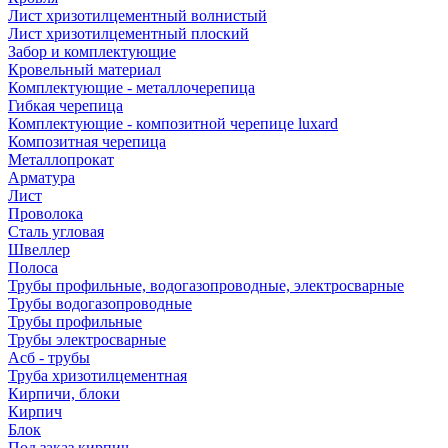
Лист хризотилцементный волнистый
Лист хризотилцементный плоский
Забор и комплектующие
Кровельный материал
Комплектующие - металлочерепица
Гибкая черепица
Комплектующие - композитной черепице luxard
Композитная черепица
Металлопрокат
Арматура
Лист
Проволока
Сталь угловая
Швеллер
Полоса
Трубы профильные, водогазопроводные, электросварные
Трубы водогазопроводные
Трубы профильные
Трубы электросварные
Асб - трубы
Труба хризотилцементная
Кирпичи, блоки
Кирпич
Блок
Под заказ кирпич