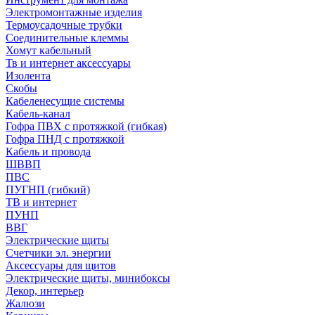
Электромонтажные изделия
Термоусадочные трубки
Соединительные клеммы
Хомут кабельный
Тв и интернет аксессуары
Изолента
Скобы
Кабеленесущие системы
Кабель-канал
Гофра ПВХ с протяжкой (гибкая)
Гофра ПНД с протяжкой
Кабель и провода
ШВВП
ПВС
ПУГНП (гибкий)
ТВ и интернет
ПУНП
ВВГ
Электрические щиты
Счетчики эл. энергии
Аксессуары для щитов
Электрические щиты, минибоксы
Декор, интерьер
Жалюзи