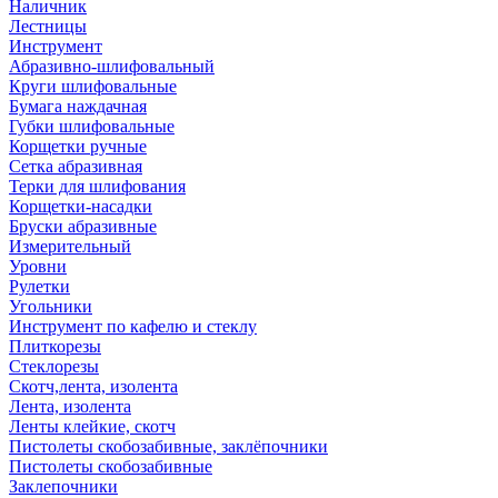
Наличник
Лестницы
Инструмент
Абразивно-шлифовальный
Круги шлифовальные
Бумага наждачная
Губки шлифовальные
Корщетки ручные
Сетка абразивная
Терки для шлифования
Корщетки-насадки
Бруски абразивные
Измерительный
Уровни
Рулетки
Угольники
Инструмент по кафелю и стеклу
Плиткорезы
Стеклорезы
Скотч,лента, изолента
Лента, изолента
Ленты клейкие, скотч
Пистолеты скобозабивные, заклёпочники
Пистолеты скобозабивные
Заклепочники