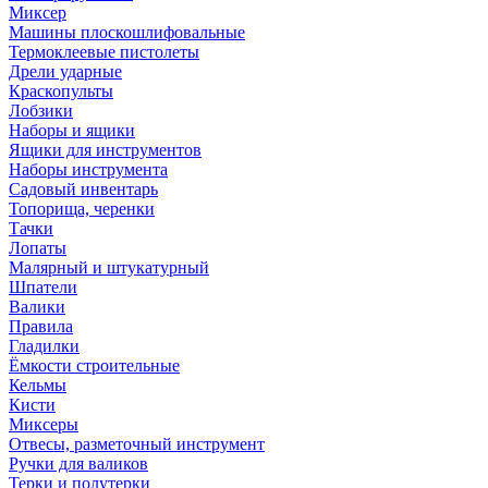
Миксер
Машины плоскошлифовальные
Термоклеевые пистолеты
Дрели ударные
Краскопульты
Лобзики
Наборы и ящики
Ящики для инструментов
Наборы инструмента
Садовый инвентарь
Топорища, черенки
Тачки
Лопаты
Малярный и штукатурный
Шпатели
Валики
Правила
Гладилки
Ёмкости строительные
Кельмы
Кисти
Миксеры
Отвесы, разметочный инструмент
Ручки для валиков
Терки и полутерки