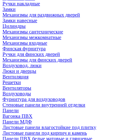
Ручки накладные
Замки
Механизмы для раздвижных дверей
Замки навесные
Цилиндры
Механизмы сантехнические
Механизмы межкомнатные
Механизмы входные
Финская фурнитура
Ручки для финских дверей
Механизмы для финских дверей
Воздуховод, люки
Люки и дверцы
Вентиляция
Решетки
Вентиляторы
Воздуховоды
Фурнитура для воздуховодов
Стеновые панели внутренней отделки
Панели
Вагонка ПВХ
Панели МДФ
Листовые панели влагостойкие под плитку
Листовые панели под кирпич и камень
Панели ПВХ белые матовые и глянцевые