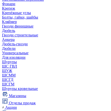
Фонари
Крепеж
Крепёжные углы
Болты, гайки, шайбы
Кляймер
Гвозди финишные
Дюбель
Гвозди строительные
Анкера
Дюбель-гвозди
Дюбели
Универсальные
Для изоляции
Шурупы
ШС ГВЛ
ШУЖ
ШСММ
ШСГД
ШСГМ
Шурупы кровельные
Магазины
Отделы продаж
Акции