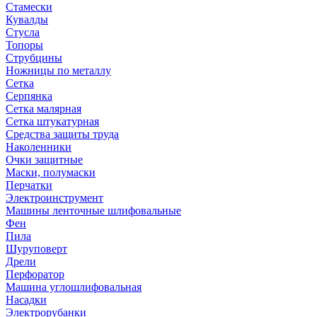
Стамески
Кувалды
Стусла
Топоры
Струбцины
Ножницы по металлу
Сетка
Серпянка
Сетка малярная
Сетка штукатурная
Средства защиты труда
Наколенники
Очки защитные
Маски, полумаски
Перчатки
Электроинструмент
Машины ленточные шлифовальные
Фен
Пила
Шуруповерт
Дрели
Перфоратор
Машина углошлифовальная
Насадки
Электрорубанки