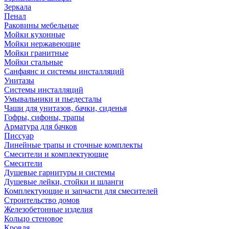
Зеркала
Пенал
Раковины мебельные
Мойки кухонные
Мойки нержавеющие
Мойки гранитные
Мойки стальные
Санфаянс и системы инсталляций
Унитазы
Системы инсталляций
Умывальники и пьедесталы
Чаши для унитазов, бачки, сиденья
Гофры, сифоны, трапы
Арматура для бачков
Писсуар
Линейные трапы и сточные комплекты
Смесители и комплектующие
Смесители
Душевые гарнитуры и системы
Душевые лейки, стойки и шланги
Комплектующие и запчасти для смесителей
Строительство домов
Железобетонные изделия
Кольцо стеновое
Кровля