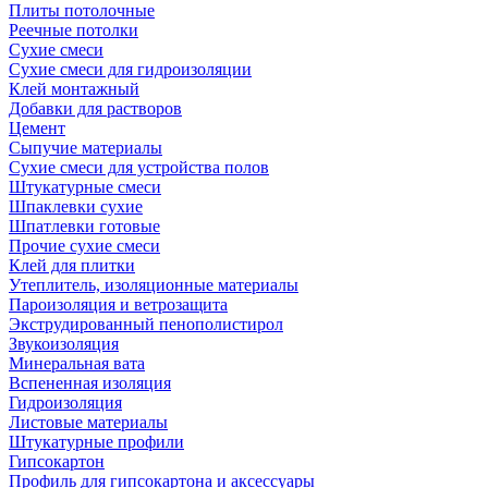
Плиты потолочные
Реечные потолки
Сухие смеси
Сухие смеси для гидроизоляции
Клей монтажный
Добавки для растворов
Цемент
Сыпучие материалы
Сухие смеси для устройства полов
Штукатурные смеси
Шпаклевки сухие
Шпатлевки готовые
Прочие сухие смеси
Клей для плитки
Утеплитель, изоляционные материалы
Пароизоляция и ветрозащита
Экструдированный пенополистирол
Звукоизоляция
Минеральная вата
Вспененная изоляция
Гидроизоляция
Листовые материалы
Штукатурные профили
Гипсокартон
Профиль для гипсокартона и аксессуары