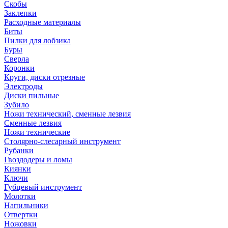
Скобы
Заклепки
Расходные материалы
Биты
Пилки для лобзика
Буры
Сверла
Коронки
Круги, диски отрезные
Электроды
Диски пильные
Зубило
Ножи технический, сменные лезвия
Сменные лезвия
Ножи технические
Столярно-слесарный инструмент
Рубанки
Гвоздодеры и ломы
Киянки
Ключи
Губцевый инструмент
Молотки
Напильники
Отвертки
Ножовки