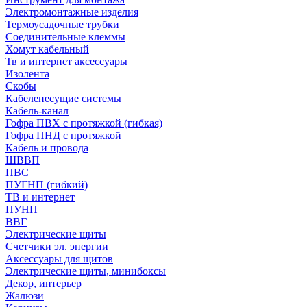
Электромонтажные изделия
Термоусадочные трубки
Соединительные клеммы
Хомут кабельный
Тв и интернет аксессуары
Изолента
Скобы
Кабеленесущие системы
Кабель-канал
Гофра ПВХ с протяжкой (гибкая)
Гофра ПНД с протяжкой
Кабель и провода
ШВВП
ПВС
ПУГНП (гибкий)
ТВ и интернет
ПУНП
ВВГ
Электрические щиты
Счетчики эл. энергии
Аксессуары для щитов
Электрические щиты, минибоксы
Декор, интерьер
Жалюзи