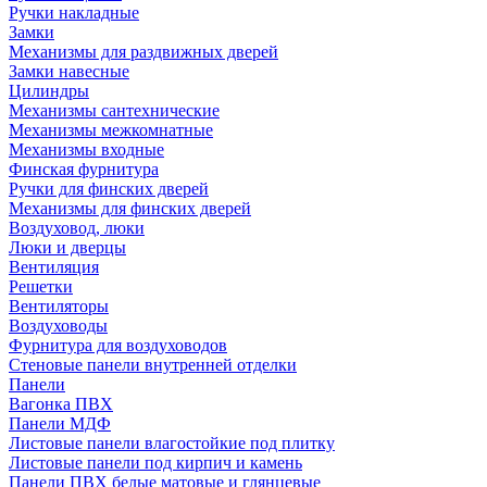
Ручки накладные
Замки
Механизмы для раздвижных дверей
Замки навесные
Цилиндры
Механизмы сантехнические
Механизмы межкомнатные
Механизмы входные
Финская фурнитура
Ручки для финских дверей
Механизмы для финских дверей
Воздуховод, люки
Люки и дверцы
Вентиляция
Решетки
Вентиляторы
Воздуховоды
Фурнитура для воздуховодов
Стеновые панели внутренней отделки
Панели
Вагонка ПВХ
Панели МДФ
Листовые панели влагостойкие под плитку
Листовые панели под кирпич и камень
Панели ПВХ белые матовые и глянцевые