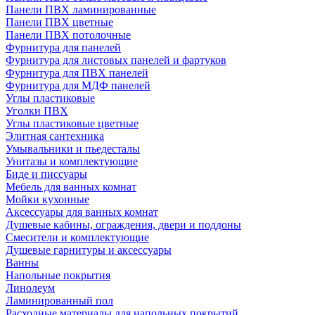
Панели ПВХ ламинированные
Панели ПВХ цветные
Панели ПВХ потолочные
Фурнитура для панелей
Фурнитура для листовых панелей и фартуков
Фурнитура для ПВХ панелей
Фурнитура для МДФ панелей
Углы пластиковые
Уголки ПВХ
Углы пластиковые цветные
Элитная сантехника
Умывальники и пьедесталы
Унитазы и комплектующие
Биде и писсуары
Мебель для ванных комнат
Мойки кухонные
Аксессуары для ванных комнат
Душевые кабины, ограждения, двери и поддоны
Смесители и комплектующие
Душевые гарнитуры и аксессуары
Ванны
Напольные покрытия
Линолеум
Ламинированный пол
Расходные материалы для напольных покрытий