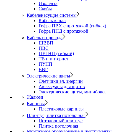
Изолента
Скобы
Кабеленесущие системы
Кабель-канал
Гофра ПВХ с протяжкой (гибкая)
Гофра ПНД с протяжкой
Кабель и провода
ШВВП
ПВС
ПУГНП (гибкий)
ТВ и интернет
ПУНП
ВВГ
Электрические щиты
Счетчики эл. энергии
Аксессуары для щитов
Электрические щиты, минибоксы
Жалюзи
Карнизы
Пластиковые карнизы
Плинтус, плитка потолочная
Потолочный плинтус
Плитка потолочная
Монтажное оборудование и инструменты