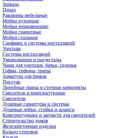
Зеркала
Пенал
Раковины мебельные
Мойки кухонные
Мойки нержавеющие
Мойки гранитные
Мойки стальные
Санфаянс и системы инсталляций
Унитазы
Системы инсталляций
Умывальники и пьедесталы
Чаши для унитазов, бачки, сиденья
Гофры, сифоны, трапы
Арматура для бачков
Писсуар
Линейные трапы и сточные комплекты
Смесители и комплектующие
Смесители
Душевые гарнитуры и системы
Душевые лейки, стойки и шланги
Комплектующие и запчасти для смесителей
Строительство домов
Железобетонные изделия
Кольцо стеновое
Кровля