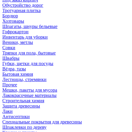
Обустройство дорог
Тротуарная плитка
Бордюр
Хозтовары
Шпагаты, шнуры бельевые
Гофрокартон
Инвентарь для уборки
Веники, метлы
Совки
Тряпки для пола, бытовые
Швабры
Губки, щетки для посуды
Вёдра, тазы
Бытовая химия
Лестницы, стремянки
Прочее
Мешки, пакеты для мусора
Лакокрасочные материалы
Строительная химия
Защита древесины
Лаки
Антисептики
Специальные покрытия для древесины
Шпаклевки по дереву