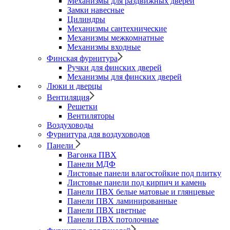
Механизмы для раздвижных дверей
Замки навесные
Цилиндры
Механизмы сантехнические
Механизмы межкомнатные
Механизмы входные
Финская фурнитура
Ручки для финских дверей
Механизмы для финских дверей
Люки и дверцы
Вентиляция
Решетки
Вентиляторы
Воздуховоды
Фурнитура для воздуховодов
Панели
Вагонка ПВХ
Панели МДФ
Листовые панели влагостойкие под плитку
Листовые панели под кирпич и камень
Панели ПВХ белые матовые и глянцевые
Панели ПВХ ламинированные
Панели ПВХ цветные
Панели ПВХ потолочные