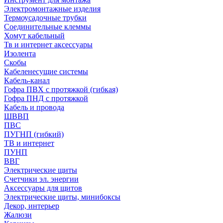
Электромонтажные изделия
Термоусадочные трубки
Соединительные клеммы
Хомут кабельный
Тв и интернет аксессуары
Изолента
Скобы
Кабеленесущие системы
Кабель-канал
Гофра ПВХ с протяжкой (гибкая)
Гофра ПНД с протяжкой
Кабель и провода
ШВВП
ПВС
ПУГНП (гибкий)
ТВ и интернет
ПУНП
ВВГ
Электрические щиты
Счетчики эл. энергии
Аксессуары для щитов
Электрические щиты, минибоксы
Декор, интерьер
Жалюзи