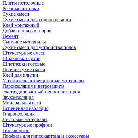
Плиты потолочные
Реечные потолки
Сухие смеси
Сухие смеси для гидроизоляции
Клей монтажный
Добавки для растворов
Цемент
Сыпучие материалы
Сухие смеси для устройства полов
Штукатурные смеси
Шпаклевки сухие
Шпатлевки готовые
Прочие сухие смеси
Клей для плитки
Утеплитель, изоляционные материалы
Пароизоляция и ветрозащита
Экструдированный пенополистирол
Звукоизоляция
Минеральная вата
Вспененная изоляция
Гидроизоляция
Листовые материалы
Штукатурные профили
Гипсокартон
Профиль для гипсокартона и аксессуары