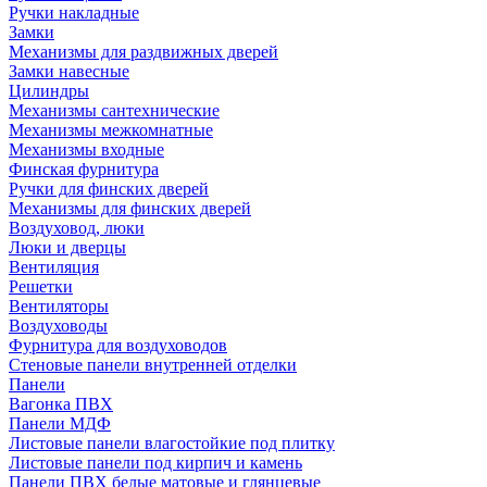
Ручки накладные
Замки
Механизмы для раздвижных дверей
Замки навесные
Цилиндры
Механизмы сантехнические
Механизмы межкомнатные
Механизмы входные
Финская фурнитура
Ручки для финских дверей
Механизмы для финских дверей
Воздуховод, люки
Люки и дверцы
Вентиляция
Решетки
Вентиляторы
Воздуховоды
Фурнитура для воздуховодов
Стеновые панели внутренней отделки
Панели
Вагонка ПВХ
Панели МДФ
Листовые панели влагостойкие под плитку
Листовые панели под кирпич и камень
Панели ПВХ белые матовые и глянцевые