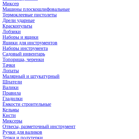
Миксер
Машины плоскошлифовальные
Термоклеевые пистолеты
Дрели ударные
Краскопульты
Лобзики
Наборы и ящики
Ящики для инструментов
Наборы инструмента
Садовый инвентарь
Топорища, черенки
Тачки
Лопаты
Малярный и штукатурный
Шпатели
Валики
Правила
Гладилки
Ёмкости строительные
Кельмы
Кисти
Миксеры
Отвесы, разметочный инструмент
Ручки для валиков
Терки и полутерки