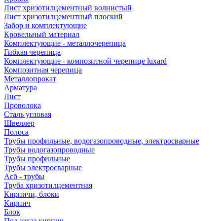
Лист хризотилцементный волнистый
Лист хризотилцементный плоский
Забор и комплектующие
Кровельный материал
Комплектующие - металлочерепица
Гибкая черепица
Комплектующие - композитной черепице luxard
Композитная черепица
Металлопрокат
Арматура
Лист
Проволока
Сталь угловая
Швеллер
Полоса
Трубы профильные, водогазопроводные, электросварные
Трубы водогазопроводные
Трубы профильные
Трубы электросварные
Асб - трубы
Труба хризотилцементная
Кирпичи, блоки
Кирпич
Блок
Под заказ кирпич