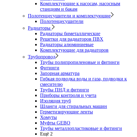
Комплектующие к насосам, насосным
станциям и бакам
Полотенцесушители и комплектующие
Полотенцесушители
Радиаторы
Радиаторы биметаллические
Решетки для радиаторов ПВХ
Радиаторы алюминиевые
Комплектующие для радиаторов
Трубопровод
Трубы полипропиленовые и фитинги
Фитинги
Запорная арматура
Гибкая подводка воды и газа, подводки к
смесителю
Трубы ПНД и фитинги
Приборы контроля и учета
Изоляция труб
Шланги для стиральных машин
Герметизирующие ленты
Хомуты
Муфты GEBO
Трубы металлопластиковые и фитинги
Ещё 2