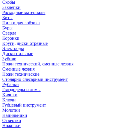
Скобы
Заклепки
Расходные материалы
Биты
Пилки для лобзика
Буры
Сверла
Коронки
Круги, диски отрезные
Электроды
Диски пильные
Зубило
Ножи технический, сменные лезвия
Сменные лезвия
Ножи технические
Столярно-слесарный инструмент
Рубанки
Гвоздодеры и ломы
Киянки
Ключи
Губцевый инструмент
Молотки
Напильники
Отвертки
Ножовки