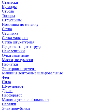
Стамески
Кувалды
Стусла
Топоры
Струбцины
Ножницы по металлу
Сетка
Серпянка
Сетка малярная
Сетка штукатурная
Средства защиты труда
Наколенники
Очки защитные
Маски, полумаски
Перчатки
Электроинструмент
Машины ленточные шлифовальные
Фен
Пила
Шуруповерт
Дрели
Перфоратор
Машина углошлифовальная
Насадки
Электрорубанки