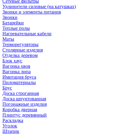
Сетевые фильтры
Удлинители силовые (на катушках)
Звонки и элементы питания
Звонки
Батарейки
Теплые полы
Нагревательные кабели
Маты
Терморегуляторы
Столярные изделия
Отделка деревом
Блок хаус
Вагонка хвоя
Вагонка липа
Имитация бруса
Пиломатериалы
Брус
Доска строганная
Доска шпунтованная
Погонажные изделия
Коробка дверная
Плинтус деревянный
Раскладка
Уголок
Штапик