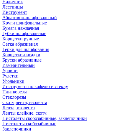
Наличник
Лестницы
Инструмент
Абразивно-шлифовальный
Круги шлифовальные
Бумага наждачная
Губки шлифовальные
Корщетки ручные
Сетка абразивная
Терки для шлифования
Корщетки-насадки
Бруски абразивные
Измерительный
Уровни
Рулетки
Угольники
Инструмент по кафелю и стеклу
Плиткорезы
Стеклорезы
Скотч,лента, изолента
Лента, изолента
Ленты клейкие, скотч
Пистолеты скобозабивные, заклёпочники
Пистолеты скобозабивные
Заклепочники