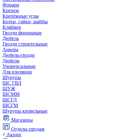
Фонари
Крепеж
Крепёжные углы
Болты, гайки, шайбы
Кляймер
Гвозди финишные
Дюбель
Гвозди строительные
Анкера
Дюбель-гвозди
Дюбели
Универсальные
Для изоляции
Шурупы
ШС ГВЛ
ШУЖ
ШСММ
ШСГД
ШСГМ
Шурупы кровельные
Магазины
Отделы продаж
Акции