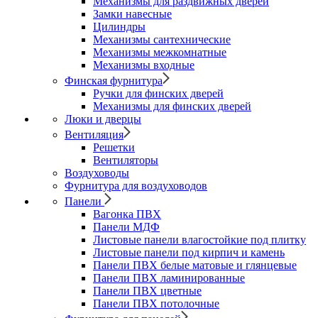
Механизмы для раздвижных дверей
Замки навесные
Цилиндры
Механизмы сантехнические
Механизмы межкомнатные
Механизмы входные
Финская фурнитура
Ручки для финских дверей
Механизмы для финских дверей
Люки и дверцы
Вентиляция
Решетки
Вентиляторы
Воздуховоды
Фурнитура для воздуховодов
Панели
Вагонка ПВХ
Панели МДФ
Листовые панели влагостойкие под плитку
Листовые панели под кирпич и камень
Панели ПВХ белые матовые и глянцевые
Панели ПВХ ламинированные
Панели ПВХ цветные
Панели ПВХ потолочные