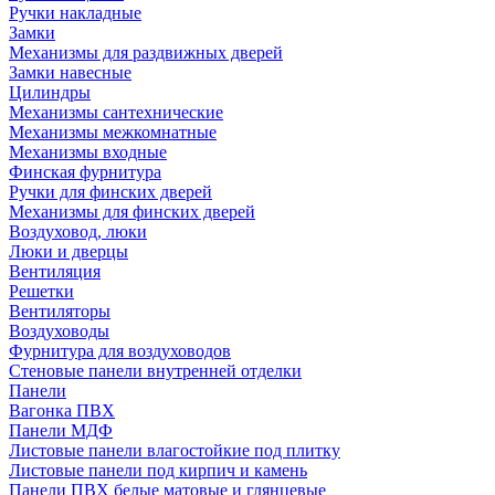
Ручки накладные
Замки
Механизмы для раздвижных дверей
Замки навесные
Цилиндры
Механизмы сантехнические
Механизмы межкомнатные
Механизмы входные
Финская фурнитура
Ручки для финских дверей
Механизмы для финских дверей
Воздуховод, люки
Люки и дверцы
Вентиляция
Решетки
Вентиляторы
Воздуховоды
Фурнитура для воздуховодов
Стеновые панели внутренней отделки
Панели
Вагонка ПВХ
Панели МДФ
Листовые панели влагостойкие под плитку
Листовые панели под кирпич и камень
Панели ПВХ белые матовые и глянцевые