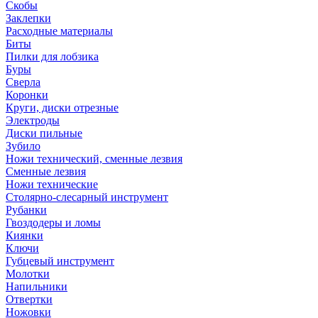
Скобы
Заклепки
Расходные материалы
Биты
Пилки для лобзика
Буры
Сверла
Коронки
Круги, диски отрезные
Электроды
Диски пильные
Зубило
Ножи технический, сменные лезвия
Сменные лезвия
Ножи технические
Столярно-слесарный инструмент
Рубанки
Гвоздодеры и ломы
Киянки
Ключи
Губцевый инструмент
Молотки
Напильники
Отвертки
Ножовки