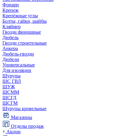
Фонари
Крепеж
Крепёжные углы
Болты, гайки, шайбы
Кляймер
Гвозди финишные
Дюбель
Гвозди строительные
Анкера
Дюбель-гвозди
Дюбели
Универсальные
Для изоляции
Шурупы
ШС ГВЛ
ШУЖ
ШСММ
ШСГД
ШСГМ
Шурупы кровельные
Магазины
Отделы продаж
Акции