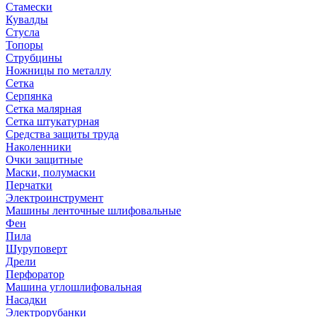
Стамески
Кувалды
Стусла
Топоры
Струбцины
Ножницы по металлу
Сетка
Серпянка
Сетка малярная
Сетка штукатурная
Средства защиты труда
Наколенники
Очки защитные
Маски, полумаски
Перчатки
Электроинструмент
Машины ленточные шлифовальные
Фен
Пила
Шуруповерт
Дрели
Перфоратор
Машина углошлифовальная
Насадки
Электрорубанки