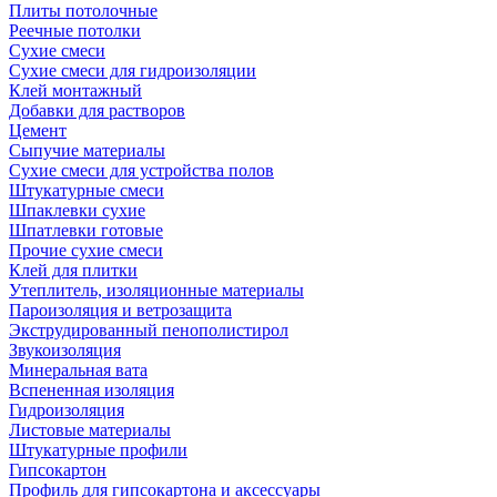
Плиты потолочные
Реечные потолки
Сухие смеси
Сухие смеси для гидроизоляции
Клей монтажный
Добавки для растворов
Цемент
Сыпучие материалы
Сухие смеси для устройства полов
Штукатурные смеси
Шпаклевки сухие
Шпатлевки готовые
Прочие сухие смеси
Клей для плитки
Утеплитель, изоляционные материалы
Пароизоляция и ветрозащита
Экструдированный пенополистирол
Звукоизоляция
Минеральная вата
Вспененная изоляция
Гидроизоляция
Листовые материалы
Штукатурные профили
Гипсокартон
Профиль для гипсокартона и аксессуары