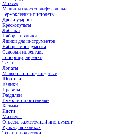
Миксер
Машины плоскошлифовальные
Термоклеевые пистолеты
Дрели ударные
Краскопульты
Лобзики
Наборы и ящики
Ящики для инструментов
Наборы инструмента
Садовый инвентарь
Топорища, черенки
Тачки
Лопаты
Малярный и штукатурный
Шпатели
Валики
Правила
Гладилки
Ёмкости строительные
Кельмы
Кисти
Миксеры
Отвесы, разметочный инструмент
Ручки для валиков
Терки и полутерки