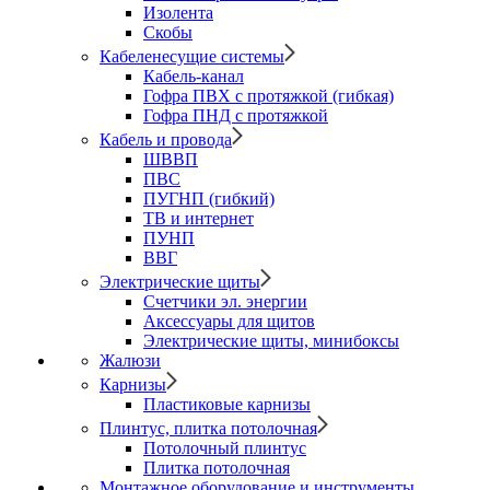
Изолента
Скобы
Кабеленесущие системы
Кабель-канал
Гофра ПВХ с протяжкой (гибкая)
Гофра ПНД с протяжкой
Кабель и провода
ШВВП
ПВС
ПУГНП (гибкий)
ТВ и интернет
ПУНП
ВВГ
Электрические щиты
Счетчики эл. энергии
Аксессуары для щитов
Электрические щиты, минибоксы
Жалюзи
Карнизы
Пластиковые карнизы
Плинтус, плитка потолочная
Потолочный плинтус
Плитка потолочная
Монтажное оборудование и инструменты