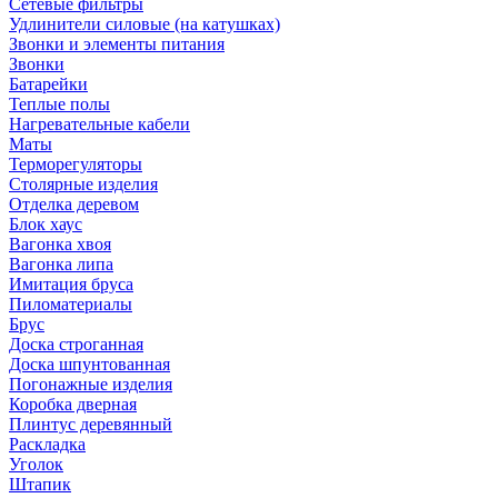
Сетевые фильтры
Удлинители силовые (на катушках)
Звонки и элементы питания
Звонки
Батарейки
Теплые полы
Нагревательные кабели
Маты
Терморегуляторы
Столярные изделия
Отделка деревом
Блок хаус
Вагонка хвоя
Вагонка липа
Имитация бруса
Пиломатериалы
Брус
Доска строганная
Доска шпунтованная
Погонажные изделия
Коробка дверная
Плинтус деревянный
Раскладка
Уголок
Штапик