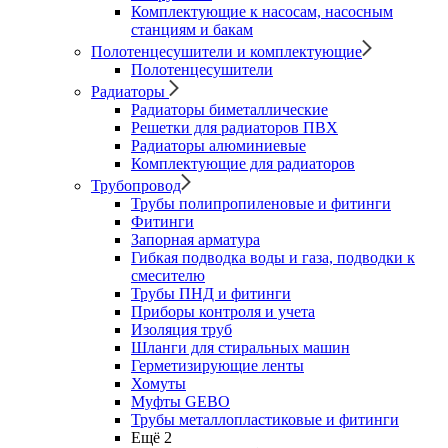
Комплектующие к насосам, насосным
станциям и бакам
Полотенцесушители и комплектующие
Полотенцесушители
Радиаторы
Радиаторы биметаллические
Решетки для радиаторов ПВХ
Радиаторы алюминиевые
Комплектующие для радиаторов
Трубопровод
Трубы полипропиленовые и фитинги
Фитинги
Запорная арматура
Гибкая подводка воды и газа, подводки к
смесителю
Трубы ПНД и фитинги
Приборы контроля и учета
Изоляция труб
Шланги для стиральных машин
Герметизирующие ленты
Хомуты
Муфты GEBO
Трубы металлопластиковые и фитинги
Ещё 2