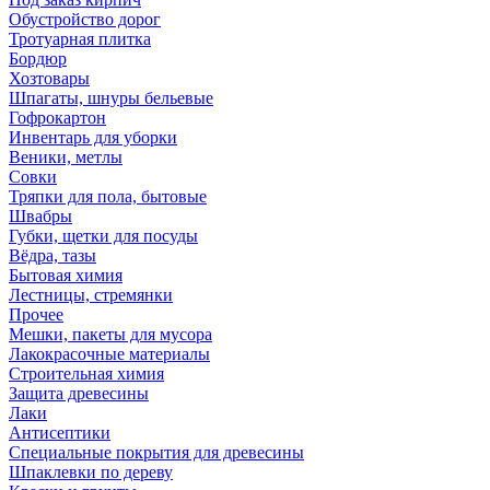
Обустройство дорог
Тротуарная плитка
Бордюр
Хозтовары
Шпагаты, шнуры бельевые
Гофрокартон
Инвентарь для уборки
Веники, метлы
Совки
Тряпки для пола, бытовые
Швабры
Губки, щетки для посуды
Вёдра, тазы
Бытовая химия
Лестницы, стремянки
Прочее
Мешки, пакеты для мусора
Лакокрасочные материалы
Строительная химия
Защита древесины
Лаки
Антисептики
Специальные покрытия для древесины
Шпаклевки по дереву