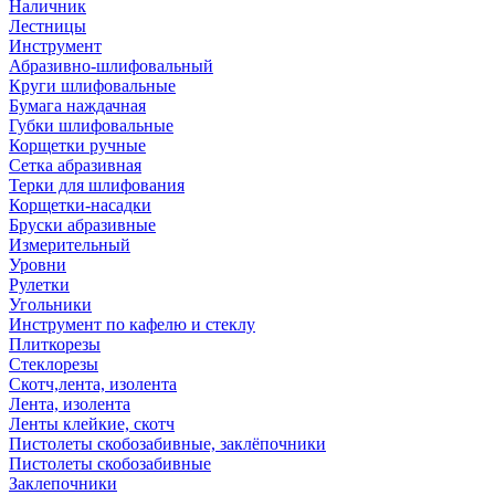
Наличник
Лестницы
Инструмент
Абразивно-шлифовальный
Круги шлифовальные
Бумага наждачная
Губки шлифовальные
Корщетки ручные
Сетка абразивная
Терки для шлифования
Корщетки-насадки
Бруски абразивные
Измерительный
Уровни
Рулетки
Угольники
Инструмент по кафелю и стеклу
Плиткорезы
Стеклорезы
Скотч,лента, изолента
Лента, изолента
Ленты клейкие, скотч
Пистолеты скобозабивные, заклёпочники
Пистолеты скобозабивные
Заклепочники