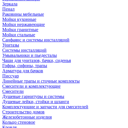
Зеркала
Пенал
Раковины мебельные
Мойки кухонные
Мойки нержавеющие
Мойки гранитные
Мойки стальные
Санфаянс и системы инсталляций
Унитазы
Системы инсталляций
Умывальники и пьедесталы
Чаши для унитазов, бачки, сиденья
Гофры, сифоны, трапы
Арматура для бачков
Писсуар
Линейные трапы и сточные комплекты
Смесители и комплектующие
Смесители
Душевые гарнитуры и системы
Душевые лейки, стойки и шланги
Комплектующие и запчасти для смесителей
Строительство домов
Железобетонные изделия
Кольцо стеновое
Кровля