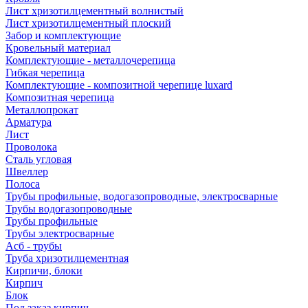
Лист хризотилцементный волнистый
Лист хризотилцементный плоский
Забор и комплектующие
Кровельный материал
Комплектующие - металлочерепица
Гибкая черепица
Комплектующие - композитной черепице luxard
Композитная черепица
Металлопрокат
Арматура
Лист
Проволока
Сталь угловая
Швеллер
Полоса
Трубы профильные, водогазопроводные, электросварные
Трубы водогазопроводные
Трубы профильные
Трубы электросварные
Асб - трубы
Труба хризотилцементная
Кирпичи, блоки
Кирпич
Блок
Под заказ кирпич