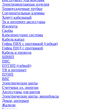
Электромонтажные изделия
Термоусадочные трубки
Соединительные клеммы
Хомут кабельный
Тв и интернет аксессуары
Изолента
Скобы
Кабеленесущие системы
Кабель-канал
Гофра ПВХ с протяжкой (гибкая)
Гофра ПНД с протяжкой
Кабель и провода
ШВВП
ПВС
ПУГНП (гибкий)
ТВ и интернет
ПУНП
ВВГ
Электрические щиты
Счетчики эл. энергии
Аксессуары для щитов
Электрические щиты, минибоксы
Декор, интерьер
Жалюзи