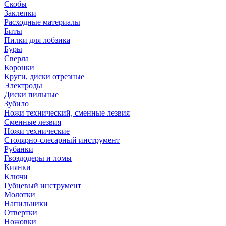
Скобы
Заклепки
Расходные материалы
Биты
Пилки для лобзика
Буры
Сверла
Коронки
Круги, диски отрезные
Электроды
Диски пильные
Зубило
Ножи технический, сменные лезвия
Сменные лезвия
Ножи технические
Столярно-слесарный инструмент
Рубанки
Гвоздодеры и ломы
Киянки
Ключи
Губцевый инструмент
Молотки
Напильники
Отвертки
Ножовки