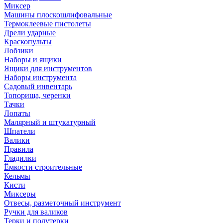
Миксер
Машины плоскошлифовальные
Термоклеевые пистолеты
Дрели ударные
Краскопульты
Лобзики
Наборы и ящики
Ящики для инструментов
Наборы инструмента
Садовый инвентарь
Топорища, черенки
Тачки
Лопаты
Малярный и штукатурный
Шпатели
Валики
Правила
Гладилки
Ёмкости строительные
Кельмы
Кисти
Миксеры
Отвесы, разметочный инструмент
Ручки для валиков
Терки и полутерки