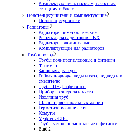
Комплектующие к насосам, насосным
станциям и бакам
Полотенцесушители и комплектующие
Полотенцесушители
Радиаторы
Радиаторы биметаллические
Решетки для радиаторов ПВХ
Радиаторы алюминиевые
Комплектующие для радиаторов
Трубопровод
Трубы полипропиленовые и фитинги
Фитинги
Запорная арматура
Гибкая подводка воды и газа, подводки к
смесителю
Трубы ПНД и фитинги
Приборы контроля и учета
Изоляция труб
Шланги для стиральных машин
Герметизирующие ленты
Хомуты
Муфты GEBO
Трубы металлопластиковые и фитинги
Ещё 2