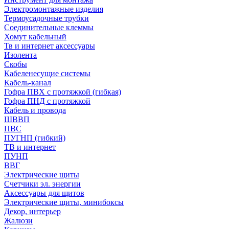
Электромонтажные изделия
Термоусадочные трубки
Соединительные клеммы
Хомут кабельный
Тв и интернет аксессуары
Изолента
Скобы
Кабеленесущие системы
Кабель-канал
Гофра ПВХ с протяжкой (гибкая)
Гофра ПНД с протяжкой
Кабель и провода
ШВВП
ПВС
ПУГНП (гибкий)
ТВ и интернет
ПУНП
ВВГ
Электрические щиты
Счетчики эл. энергии
Аксессуары для щитов
Электрические щиты, минибоксы
Декор, интерьер
Жалюзи