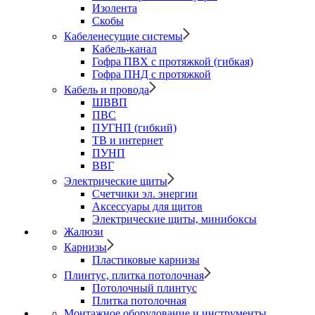
Изолента
Скобы
Кабеленесущие системы
Кабель-канал
Гофра ПВХ с протяжкой (гибкая)
Гофра ПНД с протяжкой
Кабель и провода
ШВВП
ПВС
ПУГНП (гибкий)
ТВ и интернет
ПУНП
ВВГ
Электрические щиты
Счетчики эл. энергии
Аксессуары для щитов
Электрические щиты, минибоксы
Жалюзи
Карнизы
Пластиковые карнизы
Плинтус, плитка потолочная
Потолочный плинтус
Плитка потолочная
Монтажное оборудование и инструменты