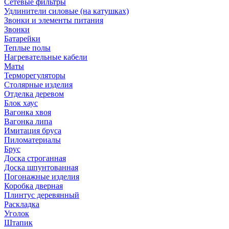
Сетевые фильтры
Удлинители силовые (на катушках)
Звонки и элементы питания
Звонки
Батарейки
Теплые полы
Нагревательные кабели
Маты
Терморегуляторы
Столярные изделия
Отделка деревом
Блок хаус
Вагонка хвоя
Вагонка липа
Имитация бруса
Пиломатериалы
Брус
Доска строганная
Доска шпунтованная
Погонажные изделия
Коробка дверная
Плинтус деревянный
Раскладка
Уголок
Штапик