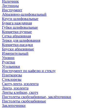
Наличник
Лестницы
Инструмент
Абразивно-шлифовальный
Круги шлифовальные
Бумага наждачная
Губки шлифовальные
Корщетки ручные
Сетка абразивная
Терки для шлифования
Корщетки-насадки
Бруски абразивные
Измерительный
Уровни
Рулетки
Угольники
Инструмент по кафелю и стеклу
Плиткорезы
Стеклорезы
Скотч,лента, изолента
Лента, изолента
Ленты клейкие, скотч
Пистолеты скобозабивные, заклёпочники
Пистолеты скобозабивные
Заклепочники