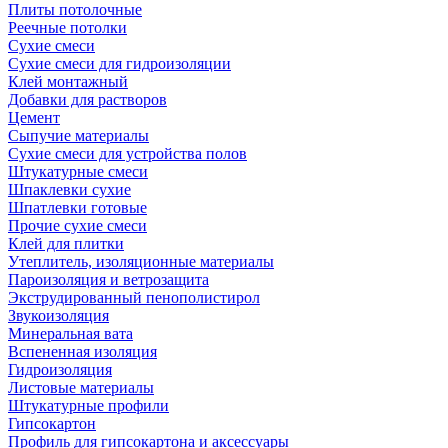
Плиты потолочные
Реечные потолки
Сухие смеси
Сухие смеси для гидроизоляции
Клей монтажный
Добавки для растворов
Цемент
Сыпучие материалы
Сухие смеси для устройства полов
Штукатурные смеси
Шпаклевки сухие
Шпатлевки готовые
Прочие сухие смеси
Клей для плитки
Утеплитель, изоляционные материалы
Пароизоляция и ветрозащита
Экструдированный пенополистирол
Звукоизоляция
Минеральная вата
Вспененная изоляция
Гидроизоляция
Листовые материалы
Штукатурные профили
Гипсокартон
Профиль для гипсокартона и аксессуары