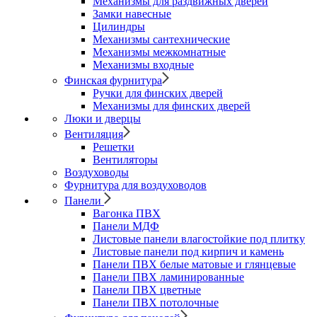
Механизмы для раздвижных дверей
Замки навесные
Цилиндры
Механизмы сантехнические
Механизмы межкомнатные
Механизмы входные
Финская фурнитура
Ручки для финских дверей
Механизмы для финских дверей
Люки и дверцы
Вентиляция
Решетки
Вентиляторы
Воздуховоды
Фурнитура для воздуховодов
Панели
Вагонка ПВХ
Панели МДФ
Листовые панели влагостойкие под плитку
Листовые панели под кирпич и камень
Панели ПВХ белые матовые и глянцевые
Панели ПВХ ламинированные
Панели ПВХ цветные
Панели ПВХ потолочные