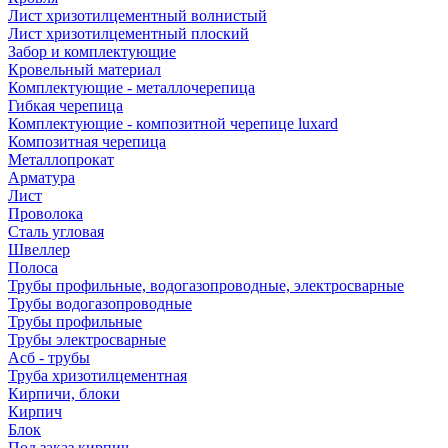
Лист хризотилцементный волнистый
Лист хризотилцементный плоский
Забор и комплектующие
Кровельный материал
Комплектующие - металлочерепица
Гибкая черепица
Комплектующие - композитной черепице luxard
Композитная черепица
Металлопрокат
Арматура
Лист
Проволока
Сталь угловая
Швеллер
Полоса
Трубы профильные, водогазопроводные, электросварные
Трубы водогазопроводные
Трубы профильные
Трубы электросварные
Асб - трубы
Труба хризотилцементная
Кирпичи, блоки
Кирпич
Блок
Под заказ кирпич