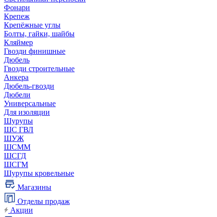
Фонари
Крепеж
Крепёжные углы
Болты, гайки, шайбы
Кляймер
Гвозди финишные
Дюбель
Гвозди строительные
Анкера
Дюбель-гвозди
Дюбели
Универсальные
Для изоляции
Шурупы
ШС ГВЛ
ШУЖ
ШСММ
ШСГД
ШСГМ
Шурупы кровельные
Магазины
Отделы продаж
Акции