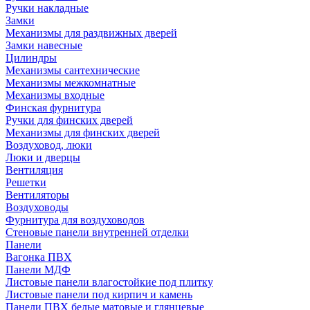
Ручки накладные
Замки
Механизмы для раздвижных дверей
Замки навесные
Цилиндры
Механизмы сантехнические
Механизмы межкомнатные
Механизмы входные
Финская фурнитура
Ручки для финских дверей
Механизмы для финских дверей
Воздуховод, люки
Люки и дверцы
Вентиляция
Решетки
Вентиляторы
Воздуховоды
Фурнитура для воздуховодов
Стеновые панели внутренней отделки
Панели
Вагонка ПВХ
Панели МДФ
Листовые панели влагостойкие под плитку
Листовые панели под кирпич и камень
Панели ПВХ белые матовые и глянцевые