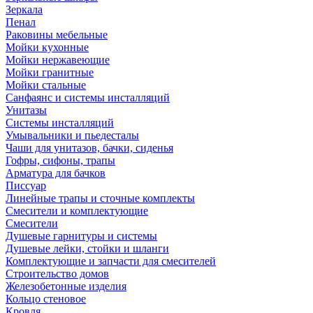
Зеркала
Пенал
Раковины мебельные
Мойки кухонные
Мойки нержавеющие
Мойки гранитные
Мойки стальные
Санфаянс и системы инсталляций
Унитазы
Системы инсталляций
Умывальники и пьедесталы
Чаши для унитазов, бачки, сиденья
Гофры, сифоны, трапы
Арматура для бачков
Писсуар
Линейные трапы и сточные комплекты
Смесители и комплектующие
Смесители
Душевые гарнитуры и системы
Душевые лейки, стойки и шланги
Комплектующие и запчасти для смесителей
Строительство домов
Железобетонные изделия
Кольцо стеновое
Кровля