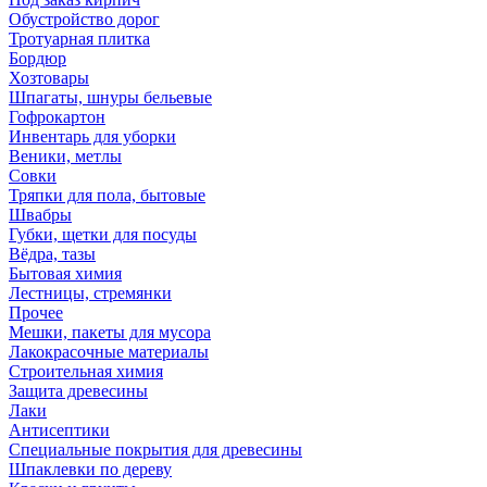
Обустройство дорог
Тротуарная плитка
Бордюр
Хозтовары
Шпагаты, шнуры бельевые
Гофрокартон
Инвентарь для уборки
Веники, метлы
Совки
Тряпки для пола, бытовые
Швабры
Губки, щетки для посуды
Вёдра, тазы
Бытовая химия
Лестницы, стремянки
Прочее
Мешки, пакеты для мусора
Лакокрасочные материалы
Строительная химия
Защита древесины
Лаки
Антисептики
Специальные покрытия для древесины
Шпаклевки по дереву