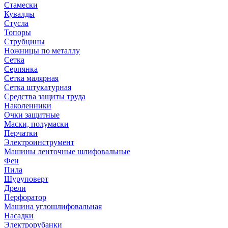
Стамески
Кувалды
Стусла
Топоры
Струбцины
Ножницы по металлу
Сетка
Серпянка
Сетка малярная
Сетка штукатурная
Средства защиты труда
Наколенники
Очки защитные
Маски, полумаски
Перчатки
Электроинструмент
Машины ленточные шлифовальные
Фен
Пила
Шуруповерт
Дрели
Перфоратор
Машина углошлифовальная
Насадки
Электрорубанки