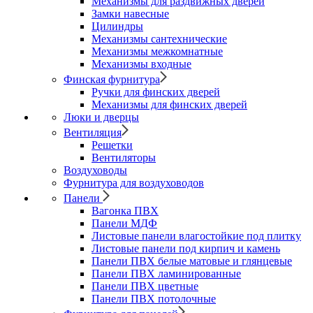
Механизмы для раздвижных дверей
Замки навесные
Цилиндры
Механизмы сантехнические
Механизмы межкомнатные
Механизмы входные
Финская фурнитура
Ручки для финских дверей
Механизмы для финских дверей
Люки и дверцы
Вентиляция
Решетки
Вентиляторы
Воздуховоды
Фурнитура для воздуховодов
Панели
Вагонка ПВХ
Панели МДФ
Листовые панели влагостойкие под плитку
Листовые панели под кирпич и камень
Панели ПВХ белые матовые и глянцевые
Панели ПВХ ламинированные
Панели ПВХ цветные
Панели ПВХ потолочные