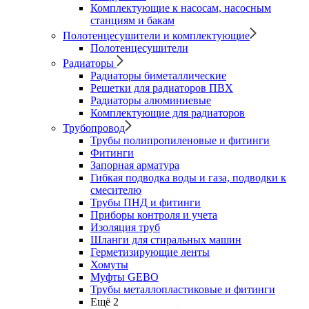
Комплектующие к насосам, насосным
станциям и бакам
Полотенцесушители и комплектующие
Полотенцесушители
Радиаторы
Радиаторы биметаллические
Решетки для радиаторов ПВХ
Радиаторы алюминиевые
Комплектующие для радиаторов
Трубопровод
Трубы полипропиленовые и фитинги
Фитинги
Запорная арматура
Гибкая подводка воды и газа, подводки к
смесителю
Трубы ПНД и фитинги
Приборы контроля и учета
Изоляция труб
Шланги для стиральных машин
Герметизирующие ленты
Хомуты
Муфты GEBO
Трубы металлопластиковые и фитинги
Ещё 2