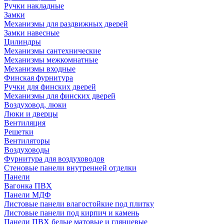
Ручки накладные
Замки
Механизмы для раздвижных дверей
Замки навесные
Цилиндры
Механизмы сантехнические
Механизмы межкомнатные
Механизмы входные
Финская фурнитура
Ручки для финских дверей
Механизмы для финских дверей
Воздуховод, люки
Люки и дверцы
Вентиляция
Решетки
Вентиляторы
Воздуховоды
Фурнитура для воздуховодов
Стеновые панели внутренней отделки
Панели
Вагонка ПВХ
Панели МДФ
Листовые панели влагостойкие под плитку
Листовые панели под кирпич и камень
Панели ПВХ белые матовые и глянцевые