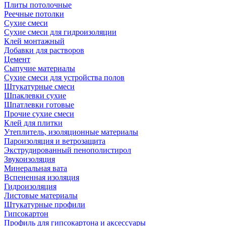
Плиты потолочные
Реечные потолки
Сухие смеси
Сухие смеси для гидроизоляции
Клей монтажный
Добавки для растворов
Цемент
Сыпучие материалы
Сухие смеси для устройства полов
Штукатурные смеси
Шпаклевки сухие
Шпатлевки готовые
Прочие сухие смеси
Клей для плитки
Утеплитель, изоляционные материалы
Пароизоляция и ветрозащита
Экструдированный пенополистирол
Звукоизоляция
Минеральная вата
Вспененная изоляция
Гидроизоляция
Листовые материалы
Штукатурные профили
Гипсокартон
Профиль для гипсокартона и аксессуары