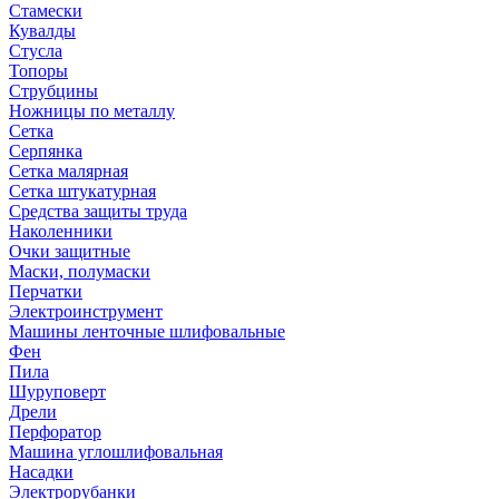
Стамески
Кувалды
Стусла
Топоры
Струбцины
Ножницы по металлу
Сетка
Серпянка
Сетка малярная
Сетка штукатурная
Средства защиты труда
Наколенники
Очки защитные
Маски, полумаски
Перчатки
Электроинструмент
Машины ленточные шлифовальные
Фен
Пила
Шуруповерт
Дрели
Перфоратор
Машина углошлифовальная
Насадки
Электрорубанки