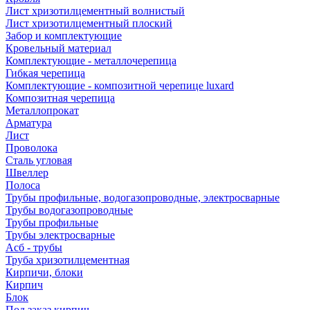
Лист хризотилцементный волнистый
Лист хризотилцементный плоский
Забор и комплектующие
Кровельный материал
Комплектующие - металлочерепица
Гибкая черепица
Комплектующие - композитной черепице luxard
Композитная черепица
Металлопрокат
Арматура
Лист
Проволока
Сталь угловая
Швеллер
Полоса
Трубы профильные, водогазопроводные, электросварные
Трубы водогазопроводные
Трубы профильные
Трубы электросварные
Асб - трубы
Труба хризотилцементная
Кирпичи, блоки
Кирпич
Блок
Под заказ кирпич