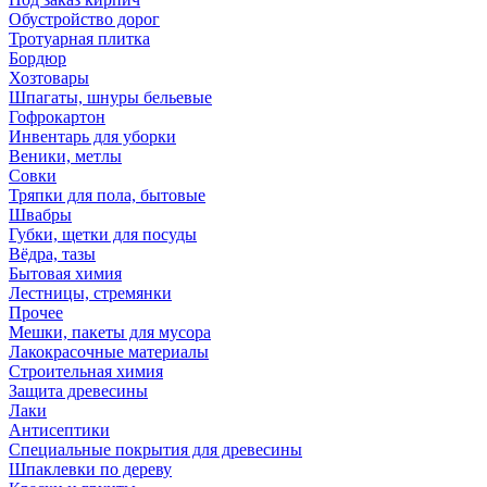
Обустройство дорог
Тротуарная плитка
Бордюр
Хозтовары
Шпагаты, шнуры бельевые
Гофрокартон
Инвентарь для уборки
Веники, метлы
Совки
Тряпки для пола, бытовые
Швабры
Губки, щетки для посуды
Вёдра, тазы
Бытовая химия
Лестницы, стремянки
Прочее
Мешки, пакеты для мусора
Лакокрасочные материалы
Строительная химия
Защита древесины
Лаки
Антисептики
Специальные покрытия для древесины
Шпаклевки по дереву