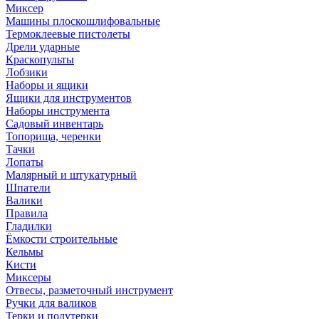
Миксер
Машины плоскошлифовальные
Термоклеевые пистолеты
Дрели ударные
Краскопульты
Лобзики
Наборы и ящики
Ящики для инструментов
Наборы инструмента
Садовый инвентарь
Топорища, черенки
Тачки
Лопаты
Малярный и штукатурный
Шпатели
Валики
Правила
Гладилки
Ёмкости строительные
Кельмы
Кисти
Миксеры
Отвесы, разметочный инструмент
Ручки для валиков
Терки и полутерки