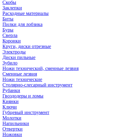
Скобы
Заклепки
Расходные материалы
Биты
Пилки для лобзика
Буры
Сверла
Коронки
Круги, диски отрезные
Электроды
Диски пильные
Зубило
Ножи технический, сменные лезвия
Сменные лезвия
Ножи технические
Столярно-слесарный инструмент
Рубанки
Гвоздодеры и ломы
Киянки
Ключи
Губцевый инструмент
Молотки
Напильники
Отвертки
Ножовки