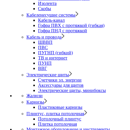
Изолента
Скобы
Кабеленесущие системы
Кабель-канал
Гофра ПВХ с протяжкой (гибкая)
Гофра ПНД с протяжкой
Кабель и провода
ШВВП
ПВС
ПУГНП (гибкий)
ТВ и интернет
ПУНП
ВВГ
Электрические щиты
Счетчики эл. энергии
Аксессуары для щитов
Электрические щиты, минибоксы
Жалюзи
Карнизы
Пластиковые карнизы
Плинтус, плитка потолочная
Потолочный плинтус
Плитка потолочная
Монтажное оборудование и инструменты