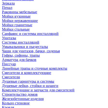
Зеркала
Пенал
Раковины мебельные
Мойки кухонные
Мойки нержавеющие
Мойки гранитные
Мойки стальные
Санфаянс и системы инсталляций
Унитазы
Системы инсталляций
Умывальники и пьедесталы
Чаши для унитазов, бачки, сиденья
Гофры, сифоны, трапы
Арматура для бачков
Писсуар
Линейные трапы и сточные комплекты
Смесители и комплектующие
Смесители
Душевые гарнитуры и системы
Душевые лейки, стойки и шланги
Комплектующие и запчасти для смесителей
Строительство домов
Железобетонные изделия
Кольцо стеновое
Кровля