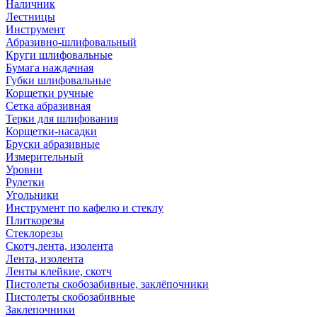
Наличник
Лестницы
Инструмент
Абразивно-шлифовальный
Круги шлифовальные
Бумага наждачная
Губки шлифовальные
Корщетки ручные
Сетка абразивная
Терки для шлифования
Корщетки-насадки
Бруски абразивные
Измерительный
Уровни
Рулетки
Угольники
Инструмент по кафелю и стеклу
Плиткорезы
Стеклорезы
Скотч,лента, изолента
Лента, изолента
Ленты клейкие, скотч
Пистолеты скобозабивные, заклёпочники
Пистолеты скобозабивные
Заклепочники