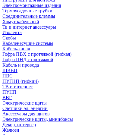
Электромонтажные изделия
Термоусадочные трубки
Соединительные клеммы
Хомут кабельный
Тв и интернет аксессуары
Изолента
Скобы
Кабеленесущие системы
Кабель-канал
Гофра ПВХ с протяжкой (гибкая)
Гофра ПНД с протяжкой
Кабель и провода
ШВВП
ПВС
ПУГНП (гибкий)
ТВ и интернет
ПУНП
ВВГ
Электрические щиты
Счетчики эл. энергии
Аксессуары для щитов
Электрические щиты, минибоксы
Декор, интерьер
Жалюзи