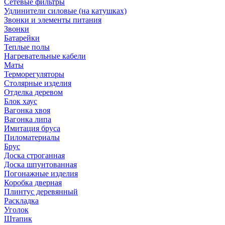
Сетевые фильтры
Удлинители силовые (на катушках)
Звонки и элементы питания
Звонки
Батарейки
Теплые полы
Нагревательные кабели
Маты
Терморегуляторы
Столярные изделия
Отделка деревом
Блок хаус
Вагонка хвоя
Вагонка липа
Имитация бруса
Пиломатериалы
Брус
Доска строганная
Доска шпунтованная
Погонажные изделия
Коробка дверная
Плинтус деревянный
Раскладка
Уголок
Штапик