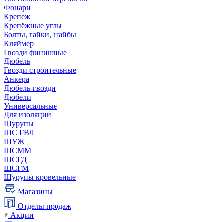
Фонари
Крепеж
Крепёжные углы
Болты, гайки, шайбы
Кляймер
Гвозди финишные
Дюбель
Гвозди строительные
Анкера
Дюбель-гвозди
Дюбели
Универсальные
Для изоляции
Шурупы
ШС ГВЛ
ШУЖ
ШСММ
ШСГД
ШСГМ
Шурупы кровельные
Магазины
Отделы продаж
Акции