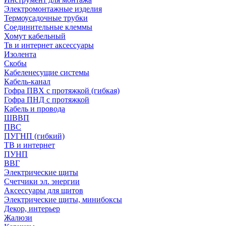
Электромонтажные изделия
Термоусадочные трубки
Соединительные клеммы
Хомут кабельный
Тв и интернет аксессуары
Изолента
Скобы
Кабеленесущие системы
Кабель-канал
Гофра ПВХ с протяжкой (гибкая)
Гофра ПНД с протяжкой
Кабель и провода
ШВВП
ПВС
ПУГНП (гибкий)
ТВ и интернет
ПУНП
ВВГ
Электрические щиты
Счетчики эл. энергии
Аксессуары для щитов
Электрические щиты, минибоксы
Декор, интерьер
Жалюзи