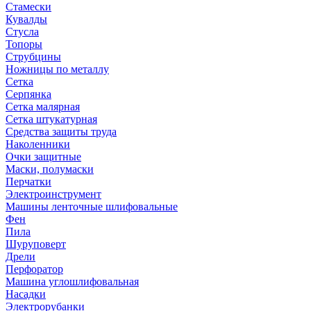
Стамески
Кувалды
Стусла
Топоры
Струбцины
Ножницы по металлу
Сетка
Серпянка
Сетка малярная
Сетка штукатурная
Средства защиты труда
Наколенники
Очки защитные
Маски, полумаски
Перчатки
Электроинструмент
Машины ленточные шлифовальные
Фен
Пила
Шуруповерт
Дрели
Перфоратор
Машина углошлифовальная
Насадки
Электрорубанки