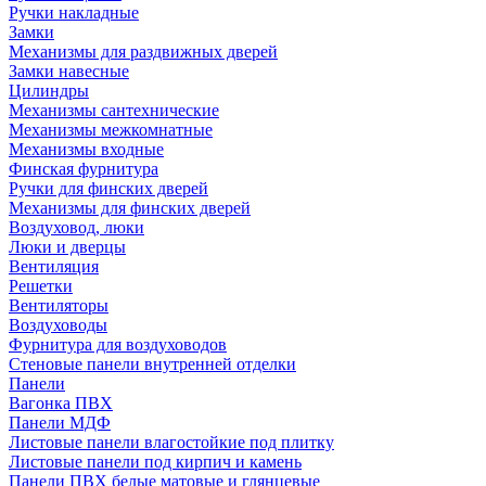
Ручки накладные
Замки
Механизмы для раздвижных дверей
Замки навесные
Цилиндры
Механизмы сантехнические
Механизмы межкомнатные
Механизмы входные
Финская фурнитура
Ручки для финских дверей
Механизмы для финских дверей
Воздуховод, люки
Люки и дверцы
Вентиляция
Решетки
Вентиляторы
Воздуховоды
Фурнитура для воздуховодов
Стеновые панели внутренней отделки
Панели
Вагонка ПВХ
Панели МДФ
Листовые панели влагостойкие под плитку
Листовые панели под кирпич и камень
Панели ПВХ белые матовые и глянцевые