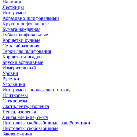
Наличник
Лестницы
Инструмент
Абразивно-шлифовальный
Круги шлифовальные
Бумага наждачная
Губки шлифовальные
Корщетки ручные
Сетка абразивная
Терки для шлифования
Корщетки-насадки
Бруски абразивные
Измерительный
Уровни
Рулетки
Угольники
Инструмент по кафелю и стеклу
Плиткорезы
Стеклорезы
Скотч,лента, изолента
Лента, изолента
Ленты клейкие, скотч
Пистолеты скобозабивные, заклёпочники
Пистолеты скобозабивные
Заклепочники