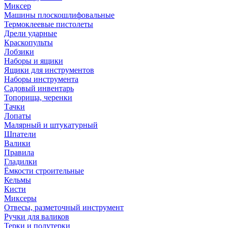
Миксер
Машины плоскошлифовальные
Термоклеевые пистолеты
Дрели ударные
Краскопульты
Лобзики
Наборы и ящики
Ящики для инструментов
Наборы инструмента
Садовый инвентарь
Топорища, черенки
Тачки
Лопаты
Малярный и штукатурный
Шпатели
Валики
Правила
Гладилки
Ёмкости строительные
Кельмы
Кисти
Миксеры
Отвесы, разметочный инструмент
Ручки для валиков
Терки и полутерки