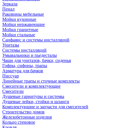
Зеркала
Пенал
Раковины мебельные
Мойки кухонные
Мойки нержавеющие
Мойки гранитные
Мойки стальные
Санфаянс и системы инсталляций
Унитазы
Системы инсталляций
Умывальники и пьедесталы
Чаши для унитазов, бачки, сиденья
Гофры, сифоны, трапы
Арматура для бачков
Писсуар
Линейные трапы и сточные комплекты
Смесители и комплектующие
Смесители
Душевые гарнитуры и системы
Душевые лейки, стойки и шланги
Комплектующие и запчасти для смесителей
Строительство домов
Железобетонные изделия
Кольцо стеновое
Кровля