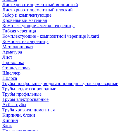
Лист хризотилцементный волнистый
Лист хризотилцементный плоский
Забор и комплектующие
Кровельный материал
Комплектующие - металлочерепица
Гибкая черепица
Комплектующие - композитной черепице luxard
Композитная черепица
Металлопрокат
Арматура
Лист
Проволока
Сталь угловая
Швеллер
Полоса
Трубы профильные, водогазопроводные, электросварные
Трубы водогазопроводные
Трубы профильные
Трубы электросварные
Асб - трубы
Труба хризотилцементная
Кирпичи, блоки
Кирпич
Блок
Под заказ кирпич