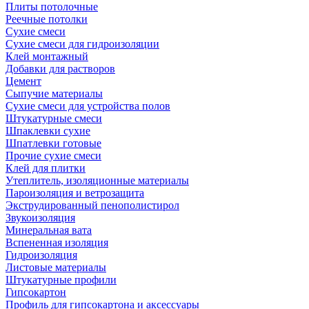
Плиты потолочные
Реечные потолки
Сухие смеси
Сухие смеси для гидроизоляции
Клей монтажный
Добавки для растворов
Цемент
Сыпучие материалы
Сухие смеси для устройства полов
Штукатурные смеси
Шпаклевки сухие
Шпатлевки готовые
Прочие сухие смеси
Клей для плитки
Утеплитель, изоляционные материалы
Пароизоляция и ветрозащита
Экструдированный пенополистирол
Звукоизоляция
Минеральная вата
Вспененная изоляция
Гидроизоляция
Листовые материалы
Штукатурные профили
Гипсокартон
Профиль для гипсокартона и аксессуары