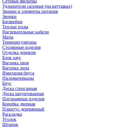
Сетевые фильтры
Удлинители силовые (на катушках)
Звонки и элементы питания
Звонки
Батарейки
Теплые полы
Нагревательные кабели
Маты
Терморегуляторы
Столярные изделия
Отделка деревом
Блок хаус
Вагонка хвоя
Вагонка липа
Имитация бруса
Пиломатериалы
Брус
Доска строганная
Доска шпунтованная
Погонажные изделия
Коробка дверная
Плинтус деревянный
Раскладка
Уголок
Штапик