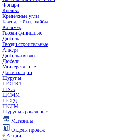
Фонари
Крепеж
Крепёжные углы
Болты, гайки, шайбы
Кляймер
Гвозди финишные
Дюбель
Гвозди строительные
Анкера
Дюбель-гвозди
Дюбели
Универсальные
Для изоляции
Шурупы
ШС ГВЛ
ШУЖ
ШСММ
ШСГД
ШСГМ
Шурупы кровельные
Магазины
Отделы продаж
Акции