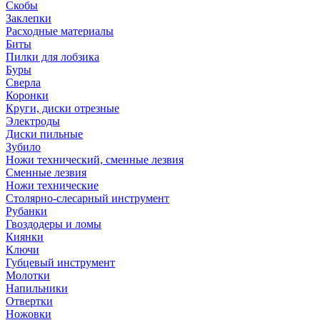
Скобы
Заклепки
Расходные материалы
Биты
Пилки для лобзика
Буры
Сверла
Коронки
Круги, диски отрезные
Электроды
Диски пильные
Зубило
Ножи технический, сменные лезвия
Сменные лезвия
Ножи технические
Столярно-слесарный инструмент
Рубанки
Гвоздодеры и ломы
Киянки
Ключи
Губцевый инструмент
Молотки
Напильники
Отвертки
Ножовки