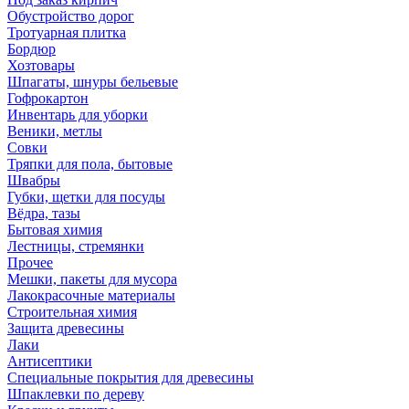
Обустройство дорог
Тротуарная плитка
Бордюр
Хозтовары
Шпагаты, шнуры бельевые
Гофрокартон
Инвентарь для уборки
Веники, метлы
Совки
Тряпки для пола, бытовые
Швабры
Губки, щетки для посуды
Вёдра, тазы
Бытовая химия
Лестницы, стремянки
Прочее
Мешки, пакеты для мусора
Лакокрасочные материалы
Строительная химия
Защита древесины
Лаки
Антисептики
Специальные покрытия для древесины
Шпаклевки по дереву