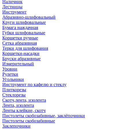
Наличник
Лестницы
Инструмент
Абразивно-шлифовальный
Круги шлифовальные
Бумага наждачная
Губки шлифовальные
Корщетки ручные
Сетка абразивная
Терки для шлифования
Корщетки-насадки
Бруски абразивные
Измерительный
Уровни
Рулетки
Угольники
Инструмент по кафелю и стеклу
Плиткорезы
Стеклорезы
Скотч,лента, изолента
Лента, изолента
Ленты клейкие, скотч
Пистолеты скобозабивные, заклёпочники
Пистолеты скобозабивные
Заклепочники