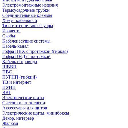
Электромонтажные изделия
Термоусадочные трубки
Соединительные клеммы
Хомут кабельный
Тв и интернет аксессуары
Изолента
Скобы
Кабеленесущие системы
Кабель-канал
Гофра ПВХ с протяжкой (гибкая)
Гофра ПНД с протяжкой
Кабель и провода
ШВВП
ПВС
ПУГНП (гибкий)
ТВ и интернет
ПУНП
ВВГ
Электрические щиты
Счетчики эл. энергии
Аксессуары для щитов
Электрические щиты, минибоксы
Декор, интерьер
Жалюзи