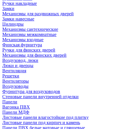
Ручки накладные
Замки
Механизмы для раздвижных дверей
Замки навесные
Цилиндры
Механизмы сантехнические
Механизмы межкомнатные
Механизмы входные
Финская фурнитура
Ручки для финских дверей
Механизмы для финских дверей
Воздуховод, люки
Люки и дверцы
Вентиляция
Решетки
Вентиляторы
Воздуховоды
Фурнитура для воздуховодов
Стеновые панели внутренней отделки
Панели
Вагонка ПВХ
Панели МДФ
Листовые панели влагостойкие под плитку
Листовые панели под кирпич и камень
Панели ПВХ белые матовые и глянцевые