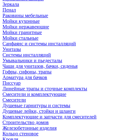
Зеркала
Пенал
Раковины мебельные
Мойки кухонные
Мойки нержавеющие
Мойки гранитные
Мойки стальные
Санфаянс и системы инсталляций
Унитазы
Системы инсталляций
Умывальники и пьедесталы
Чаши для унитазов, бачки, сиденья
Гофры, сифоны, трапы
Арматура для бачков
Писсуар
Линейные трапы и сточные комплекты
Смесители и комплектующие
Смесители
Душевые гарнитуры и системы
Душевые лейки, стойки и шланги
Комплектующие и запчасти для смесителей
Строительство домов
Железобетонные изделия
Кольцо стеновое
Кровля