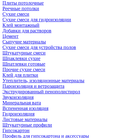
Плиты потолочные
Реечные потолки
Сухие смеси
Сухие смеси для гидроизоляции
Клей монтажный
Добавки для растворов
Цемент
Сыпучие материалы
Сухие смеси для устройства полов
Штукатурные смеси
Шпаклевки сухие
Шпатлевки готовые
Прочие сухие смеси
Клей для плитки
Утеплитель, изоляционные материалы
Пароизоляция и ветрозащита
Экструдированный пенополистирол
Звукоизоляция
Минеральная вата
Вспененная изоляция
Гидроизоляция
Листовые материалы
Штукатурные профили
Гипсокартон
Профиль для гипсокартона и аксессуары