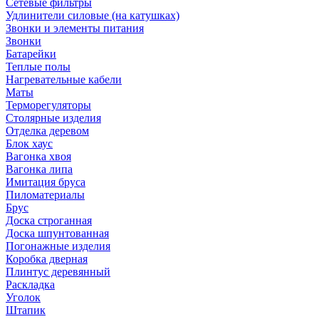
Сетевые фильтры
Удлинители силовые (на катушках)
Звонки и элементы питания
Звонки
Батарейки
Теплые полы
Нагревательные кабели
Маты
Терморегуляторы
Столярные изделия
Отделка деревом
Блок хаус
Вагонка хвоя
Вагонка липа
Имитация бруса
Пиломатериалы
Брус
Доска строганная
Доска шпунтованная
Погонажные изделия
Коробка дверная
Плинтус деревянный
Раскладка
Уголок
Штапик