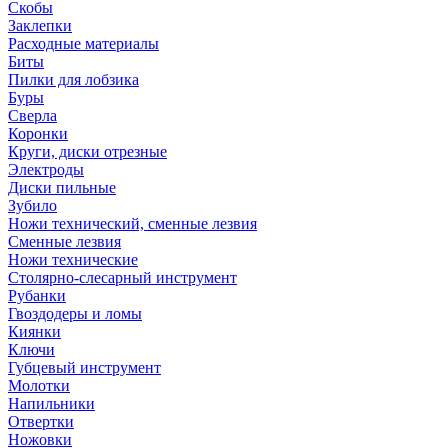
Скобы
Заклепки
Расходные материалы
Биты
Пилки для лобзика
Буры
Сверла
Коронки
Круги, диски отрезные
Электроды
Диски пильные
Зубило
Ножи технический, сменные лезвия
Сменные лезвия
Ножи технические
Столярно-слесарный инструмент
Рубанки
Гвоздодеры и ломы
Киянки
Ключи
Губцевый инструмент
Молотки
Напильники
Отвертки
Ножовки