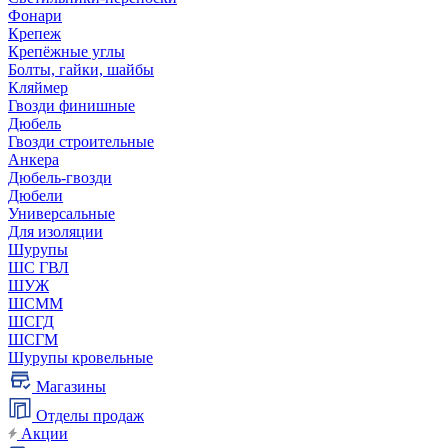
Фонари
Крепеж
Крепёжные углы
Болты, гайки, шайбы
Кляймер
Гвозди финишные
Дюбель
Гвозди строительные
Анкера
Дюбель-гвозди
Дюбели
Универсальные
Для изоляции
Шурупы
ШС ГВЛ
ШУЖ
ШСММ
ШСГД
ШСГМ
Шурупы кровельные
Магазины
Отделы продаж
Акции