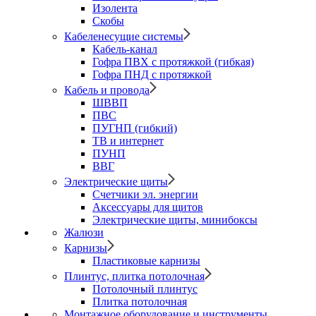
Изолента
Скобы
Кабеленесущие системы
Кабель-канал
Гофра ПВХ с протяжкой (гибкая)
Гофра ПНД с протяжкой
Кабель и провода
ШВВП
ПВС
ПУГНП (гибкий)
ТВ и интернет
ПУНП
ВВГ
Электрические щиты
Счетчики эл. энергии
Аксессуары для щитов
Электрические щиты, минибоксы
Жалюзи
Карнизы
Пластиковые карнизы
Плинтус, плитка потолочная
Потолочный плинтус
Плитка потолочная
Монтажное оборудование и инструменты