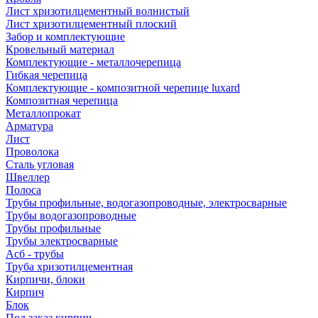
Лист хризотилцементный волнистый
Лист хризотилцементный плоский
Забор и комплектующие
Кровельный материал
Комплектующие - металлочерепица
Гибкая черепица
Комплектующие - композитной черепице luxard
Композитная черепица
Металлопрокат
Арматура
Лист
Проволока
Сталь угловая
Швеллер
Полоса
Трубы профильные, водогазопроводные, электросварные
Трубы водогазопроводные
Трубы профильные
Трубы электросварные
Асб - трубы
Труба хризотилцементная
Кирпичи, блоки
Кирпич
Блок
Под заказ кирпич