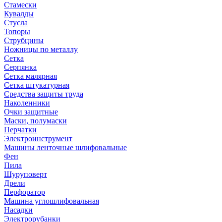
Стамески
Кувалды
Стусла
Топоры
Струбцины
Ножницы по металлу
Сетка
Серпянка
Сетка малярная
Сетка штукатурная
Средства защиты труда
Наколенники
Очки защитные
Маски, полумаски
Перчатки
Электроинструмент
Машины ленточные шлифовальные
Фен
Пила
Шуруповерт
Дрели
Перфоратор
Машина углошлифовальная
Насадки
Электрорубанки