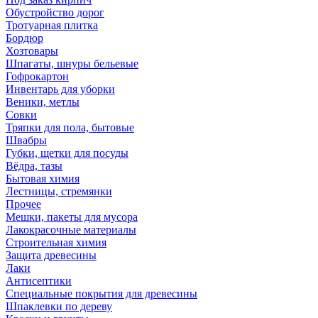
Обустройство дорог
Тротуарная плитка
Бордюр
Хозтовары
Шпагаты, шнуры бельевые
Гофрокартон
Инвентарь для уборки
Веники, метлы
Совки
Тряпки для пола, бытовые
Швабры
Губки, щетки для посуды
Вёдра, тазы
Бытовая химия
Лестницы, стремянки
Прочее
Мешки, пакеты для мусора
Лакокрасочные материалы
Строительная химия
Защита древесины
Лаки
Антисептики
Специальные покрытия для древесины
Шпаклевки по дереву