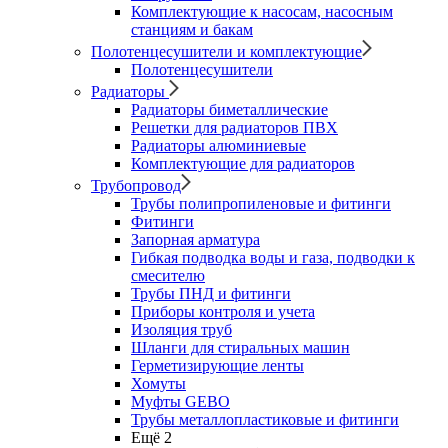
Комплектующие к насосам, насосным
станциям и бакам
Полотенцесушители и комплектующие
Полотенцесушители
Радиаторы
Радиаторы биметаллические
Решетки для радиаторов ПВХ
Радиаторы алюминиевые
Комплектующие для радиаторов
Трубопровод
Трубы полипропиленовые и фитинги
Фитинги
Запорная арматура
Гибкая подводка воды и газа, подводки к
смесителю
Трубы ПНД и фитинги
Приборы контроля и учета
Изоляция труб
Шланги для стиральных машин
Герметизирующие ленты
Хомуты
Муфты GEBO
Трубы металлопластиковые и фитинги
Ещё 2