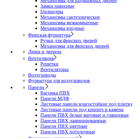
Механизмы для раздвижных дверей
Замки навесные
Цилиндры
Механизмы сантехнические
Механизмы межкомнатные
Механизмы входные
Финская фурнитура
Ручки для финских дверей
Механизмы для финских дверей
Люки и дверцы
Вентиляция
Решетки
Вентиляторы
Воздуховоды
Фурнитура для воздуховодов
Панели
Вагонка ПВХ
Панели МДФ
Листовые панели влагостойкие под плитку
Листовые панели под кирпич и камень
Панели ПВХ белые матовые и глянцевые
Панели ПВХ ламинированные
Панели ПВХ цветные
Панели ПВХ потолочные