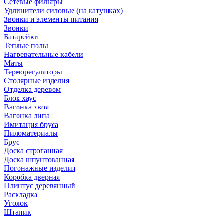
Сетевые фильтры
Удлинители силовые (на катушках)
Звонки и элементы питания
Звонки
Батарейки
Теплые полы
Нагревательные кабели
Маты
Терморегуляторы
Столярные изделия
Отделка деревом
Блок хаус
Вагонка хвоя
Вагонка липа
Имитация бруса
Пиломатериалы
Брус
Доска строганная
Доска шпунтованная
Погонажные изделия
Коробка дверная
Плинтус деревянный
Раскладка
Уголок
Штапик