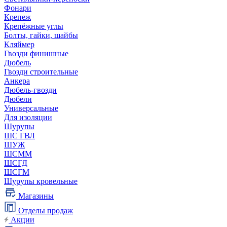
Фонари
Крепеж
Крепёжные углы
Болты, гайки, шайбы
Кляймер
Гвозди финишные
Дюбель
Гвозди строительные
Анкера
Дюбель-гвозди
Дюбели
Универсальные
Для изоляции
Шурупы
ШС ГВЛ
ШУЖ
ШСММ
ШСГД
ШСГМ
Шурупы кровельные
Магазины
Отделы продаж
Акции