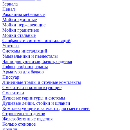
Зеркала
Пенал
Раковины мебельные
Мойки кухонные
Мойки нержавеющие
Мойки гранитные
Мойки стальные
Санфаянс и системы инсталляций
Унитазы
Системы инсталляций
Умывальники и пьедесталы
Чаши для унитазов, бачки, сиденья
Гофры, сифоны, трапы
Арматура для бачков
Писсуар
Линейные трапы и сточные комплекты
Смесители и комплектующие
Смесители
Душевые гарнитуры и системы
Душевые лейки, стойки и шланги
Комплектующие и запчасти для смесителей
Строительство домов
Железобетонные изделия
Кольцо стеновое
Кровля