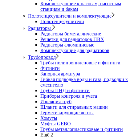
Комплектующие к насосам, насосным
станциям и бакам
Полотенцесушители и комплектующие
Полотенцесушители
Радиаторы
Радиаторы биметаллические
Решетки для радиаторов ПВХ
Радиаторы алюминиевые
Комплектующие для радиаторов
Трубопровод
Трубы полипропиленовые и фитинги
Фитинги
Запорная арматура
Гибкая подводка воды и газа, подводки к
смесителю
Трубы ПНД и фитинги
Приборы контроля и учета
Изоляция труб
Шланги для стиральных машин
Герметизирующие ленты
Хомуты
Муфты GEBO
Трубы металлопластиковые и фитинги
Ещё 2