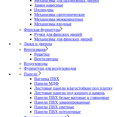
Механизмы для раздвижных дверей
Замки навесные
Цилиндры
Механизмы сантехнические
Механизмы межкомнатные
Механизмы входные
Финская фурнитура
Ручки для финских дверей
Механизмы для финских дверей
Люки и дверцы
Вентиляция
Решетки
Вентиляторы
Воздуховоды
Фурнитура для воздуховодов
Панели
Вагонка ПВХ
Панели МДФ
Листовые панели влагостойкие под плитку
Листовые панели под кирпич и камень
Панели ПВХ белые матовые и глянцевые
Панели ПВХ ламинированные
Панели ПВХ цветные
Панели ПВХ потолочные