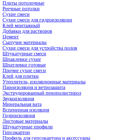
Плиты потолочные
Реечные потолки
Сухие смеси
Сухие смеси для гидроизоляции
Клей монтажный
Добавки для растворов
Цемент
Сыпучие материалы
Сухие смеси для устройства полов
Штукатурные смеси
Шпаклевки сухие
Шпатлевки готовые
Прочие сухие смеси
Клей для плитки
Утеплитель, изоляционные материалы
Пароизоляция и ветрозащита
Экструдированный пенополистирол
Звукоизоляция
Минеральная вата
Вспененная изоляция
Гидроизоляция
Листовые материалы
Штукатурные профили
Гипсокартон
Профиль для гипсокартона и аксессуары