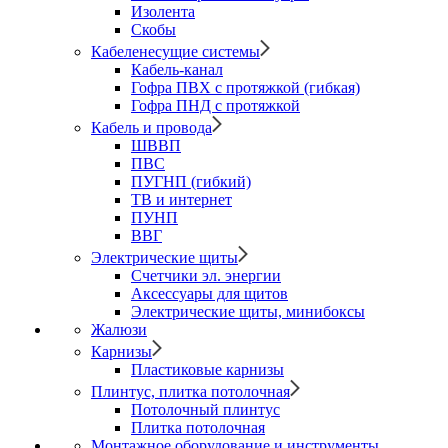
Изолента
Скобы
Кабеленесущие системы
Кабель-канал
Гофра ПВХ с протяжкой (гибкая)
Гофра ПНД с протяжкой
Кабель и провода
ШВВП
ПВС
ПУГНП (гибкий)
ТВ и интернет
ПУНП
ВВГ
Электрические щиты
Счетчики эл. энергии
Аксессуары для щитов
Электрические щиты, минибоксы
Жалюзи
Карнизы
Пластиковые карнизы
Плинтус, плитка потолочная
Потолочный плинтус
Плитка потолочная
Монтажное оборудование и инструменты