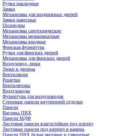
Ручки накладные
Замки
Механизмы для раздвижных дверей
Замки навесные
Цилиндры
Механизмы сантехнические
Механизмы межкомнатные
Механизмы входные
Финская фурнитура
Ручки для финских дверей
Механизмы для финских дверей
Воздуховод, люки
Люки и дверцы
Вентиляция
Решетки
Вентиляторы
Воздуховоды
Фурнитура для воздуховодов
Стеновые панели внутренней отделки
Панели
Вагонка ПВХ
Панели МДФ
Листовые панели влагостойкие под плитку
Листовые панели под кирпич и камень
Панели ПВХ белые матовые и глянцевые