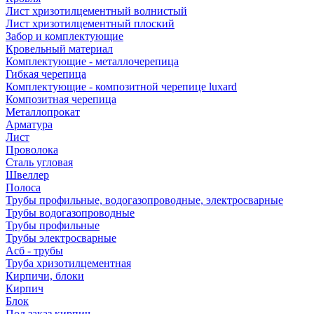
Лист хризотилцементный волнистый
Лист хризотилцементный плоский
Забор и комплектующие
Кровельный материал
Комплектующие - металлочерепица
Гибкая черепица
Комплектующие - композитной черепице luxard
Композитная черепица
Металлопрокат
Арматура
Лист
Проволока
Сталь угловая
Швеллер
Полоса
Трубы профильные, водогазопроводные, электросварные
Трубы водогазопроводные
Трубы профильные
Трубы электросварные
Асб - трубы
Труба хризотилцементная
Кирпичи, блоки
Кирпич
Блок
Под заказ кирпич