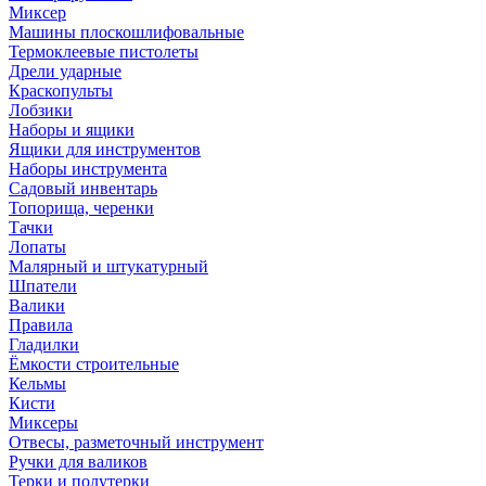
Миксер
Машины плоскошлифовальные
Термоклеевые пистолеты
Дрели ударные
Краскопульты
Лобзики
Наборы и ящики
Ящики для инструментов
Наборы инструмента
Садовый инвентарь
Топорища, черенки
Тачки
Лопаты
Малярный и штукатурный
Шпатели
Валики
Правила
Гладилки
Ёмкости строительные
Кельмы
Кисти
Миксеры
Отвесы, разметочный инструмент
Ручки для валиков
Терки и полутерки