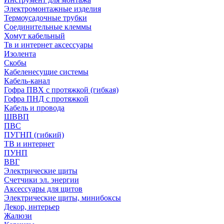
Электромонтажные изделия
Термоусадочные трубки
Соединительные клеммы
Хомут кабельный
Тв и интернет аксессуары
Изолента
Скобы
Кабеленесущие системы
Кабель-канал
Гофра ПВХ с протяжкой (гибкая)
Гофра ПНД с протяжкой
Кабель и провода
ШВВП
ПВС
ПУГНП (гибкий)
ТВ и интернет
ПУНП
ВВГ
Электрические щиты
Счетчики эл. энергии
Аксессуары для щитов
Электрические щиты, минибоксы
Декор, интерьер
Жалюзи