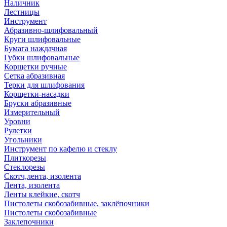
Наличник
Лестницы
Инструмент
Абразивно-шлифовальный
Круги шлифовальные
Бумага наждачная
Губки шлифовальные
Корщетки ручные
Сетка абразивная
Терки для шлифования
Корщетки-насадки
Бруски абразивные
Измерительный
Уровни
Рулетки
Угольники
Инструмент по кафелю и стеклу
Плиткорезы
Стеклорезы
Скотч,лента, изолента
Лента, изолента
Ленты клейкие, скотч
Пистолеты скобозабивные, заклёпочники
Пистолеты скобозабивные
Заклепочники