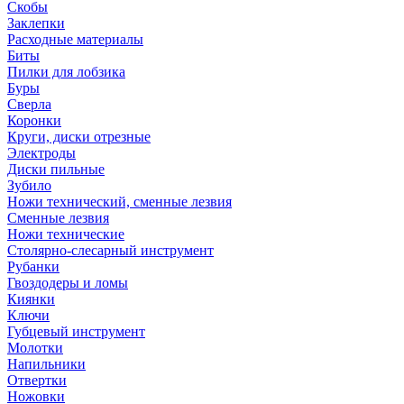
Скобы
Заклепки
Расходные материалы
Биты
Пилки для лобзика
Буры
Сверла
Коронки
Круги, диски отрезные
Электроды
Диски пильные
Зубило
Ножи технический, сменные лезвия
Сменные лезвия
Ножи технические
Столярно-слесарный инструмент
Рубанки
Гвоздодеры и ломы
Киянки
Ключи
Губцевый инструмент
Молотки
Напильники
Отвертки
Ножовки