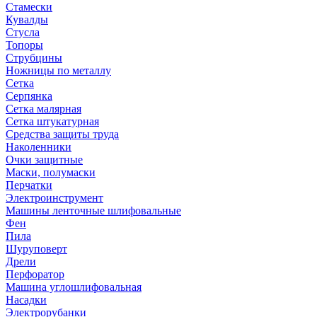
Стамески
Кувалды
Стусла
Топоры
Струбцины
Ножницы по металлу
Сетка
Серпянка
Сетка малярная
Сетка штукатурная
Средства защиты труда
Наколенники
Очки защитные
Маски, полумаски
Перчатки
Электроинструмент
Машины ленточные шлифовальные
Фен
Пила
Шуруповерт
Дрели
Перфоратор
Машина углошлифовальная
Насадки
Электрорубанки