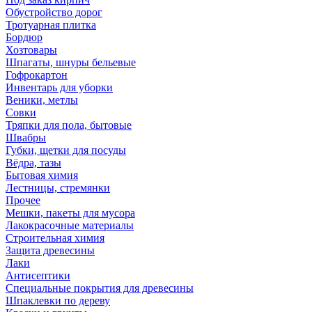
Обустройство дорог
Тротуарная плитка
Бордюр
Хозтовары
Шпагаты, шнуры бельевые
Гофрокартон
Инвентарь для уборки
Веники, метлы
Совки
Тряпки для пола, бытовые
Швабры
Губки, щетки для посуды
Вёдра, тазы
Бытовая химия
Лестницы, стремянки
Прочее
Мешки, пакеты для мусора
Лакокрасочные материалы
Строительная химия
Защита древесины
Лаки
Антисептики
Специальные покрытия для древесины
Шпаклевки по дереву