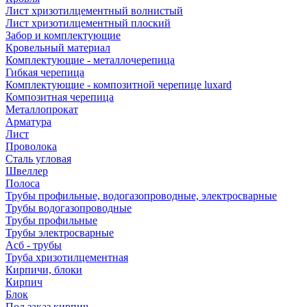
Лист хризотилцементный волнистый
Лист хризотилцементный плоский
Забор и комплектующие
Кровельный материал
Комплектующие - металлочерепица
Гибкая черепица
Комплектующие - композитной черепице luxard
Композитная черепица
Металлопрокат
Арматура
Лист
Проволока
Сталь угловая
Швеллер
Полоса
Трубы профильные, водогазопроводные, электросварные
Трубы водогазопроводные
Трубы профильные
Трубы электросварные
Асб - трубы
Труба хризотилцементная
Кирпичи, блоки
Кирпич
Блок
Под заказ кирпич