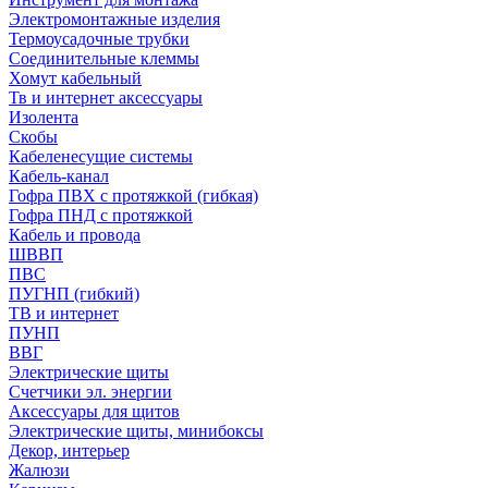
Электромонтажные изделия
Термоусадочные трубки
Соединительные клеммы
Хомут кабельный
Тв и интернет аксессуары
Изолента
Скобы
Кабеленесущие системы
Кабель-канал
Гофра ПВХ с протяжкой (гибкая)
Гофра ПНД с протяжкой
Кабель и провода
ШВВП
ПВС
ПУГНП (гибкий)
ТВ и интернет
ПУНП
ВВГ
Электрические щиты
Счетчики эл. энергии
Аксессуары для щитов
Электрические щиты, минибоксы
Декор, интерьер
Жалюзи