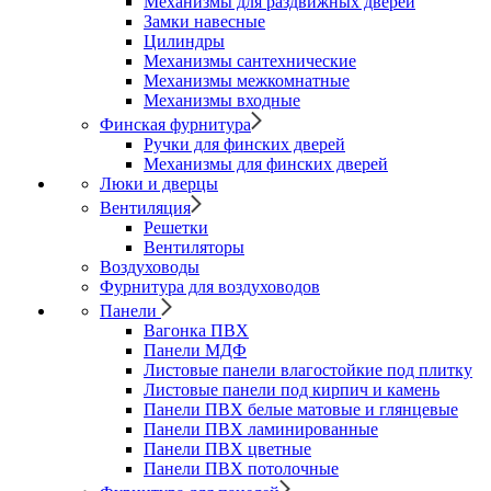
Механизмы для раздвижных дверей
Замки навесные
Цилиндры
Механизмы сантехнические
Механизмы межкомнатные
Механизмы входные
Финская фурнитура
Ручки для финских дверей
Механизмы для финских дверей
Люки и дверцы
Вентиляция
Решетки
Вентиляторы
Воздуховоды
Фурнитура для воздуховодов
Панели
Вагонка ПВХ
Панели МДФ
Листовые панели влагостойкие под плитку
Листовые панели под кирпич и камень
Панели ПВХ белые матовые и глянцевые
Панели ПВХ ламинированные
Панели ПВХ цветные
Панели ПВХ потолочные