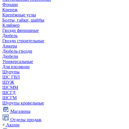
Фонари
Крепеж
Крепёжные углы
Болты, гайки, шайбы
Кляймер
Гвозди финишные
Дюбель
Гвозди строительные
Анкера
Дюбель-гвозди
Дюбели
Универсальные
Для изоляции
Шурупы
ШС ГВЛ
ШУЖ
ШСММ
ШСГД
ШСГМ
Шурупы кровельные
Магазины
Отделы продаж
Акции