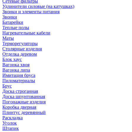
Сетевые фильтры
Удлинители силовые (на катушках)
Звонки и элементы питания
Звонки
Батарейки
Теплые полы
Нагревательные кабели
Маты
Терморегуляторы
Столярные изделия
Отделка деревом
Блок хаус
Вагонка хвоя
Вагонка липа
Имитация бруса
Пиломатериалы
Брус
Доска строганная
Доска шпунтованная
Погонажные изделия
Коробка дверная
Плинтус деревянный
Раскладка
Уголок
Штапик