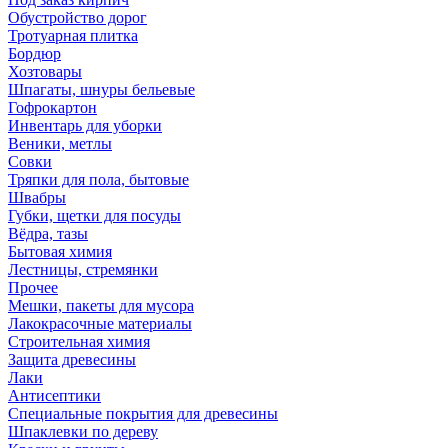
Обустройство дорог
Тротуарная плитка
Бордюр
Хозтовары
Шпагаты, шнуры бельевые
Гофрокартон
Инвентарь для уборки
Веники, метлы
Совки
Тряпки для пола, бытовые
Швабры
Губки, щетки для посуды
Вёдра, тазы
Бытовая химия
Лестницы, стремянки
Прочее
Мешки, пакеты для мусора
Лакокрасочные материалы
Строительная химия
Защита древесины
Лаки
Антисептики
Специальные покрытия для древесины
Шпаклевки по дереву