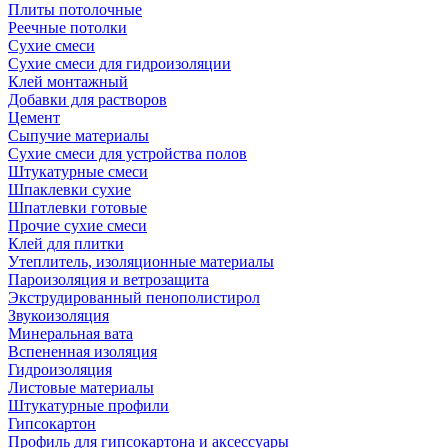
Плиты потолочные
Реечные потолки
Сухие смеси
Сухие смеси для гидроизоляции
Клей монтажный
Добавки для растворов
Цемент
Сыпучие материалы
Сухие смеси для устройства полов
Штукатурные смеси
Шпаклевки сухие
Шпатлевки готовые
Прочие сухие смеси
Клей для плитки
Утеплитель, изоляционные материалы
Пароизоляция и ветрозащита
Экструдированный пенополистирол
Звукоизоляция
Минеральная вата
Вспененная изоляция
Гидроизоляция
Листовые материалы
Штукатурные профили
Гипсокартон
Профиль для гипсокартона и аксессуары