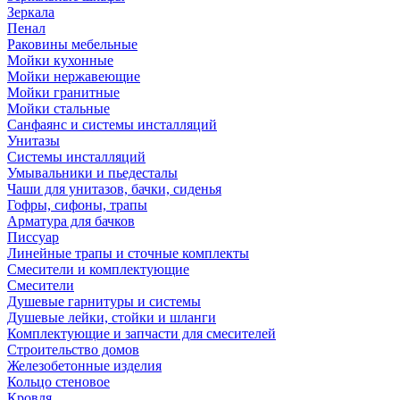
Зеркала
Пенал
Раковины мебельные
Мойки кухонные
Мойки нержавеющие
Мойки гранитные
Мойки стальные
Санфаянс и системы инсталляций
Унитазы
Системы инсталляций
Умывальники и пьедесталы
Чаши для унитазов, бачки, сиденья
Гофры, сифоны, трапы
Арматура для бачков
Писсуар
Линейные трапы и сточные комплекты
Смесители и комплектующие
Смесители
Душевые гарнитуры и системы
Душевые лейки, стойки и шланги
Комплектующие и запчасти для смесителей
Строительство домов
Железобетонные изделия
Кольцо стеновое
Кровля