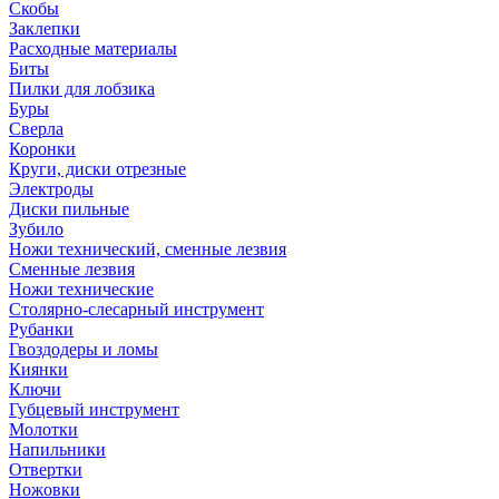
Скобы
Заклепки
Расходные материалы
Биты
Пилки для лобзика
Буры
Сверла
Коронки
Круги, диски отрезные
Электроды
Диски пильные
Зубило
Ножи технический, сменные лезвия
Сменные лезвия
Ножи технические
Столярно-слесарный инструмент
Рубанки
Гвоздодеры и ломы
Киянки
Ключи
Губцевый инструмент
Молотки
Напильники
Отвертки
Ножовки