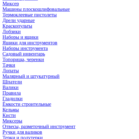
Миксер
Машины плоскошлифовальные
Термоклеевые пистолеты
Дрели ударные
Краскопульты
Лобзики
Наборы и ящики
Ящики для инструментов
Наборы инструмента
Садовый инвентарь
Топорища, черенки
Тачки
Лопаты
Малярный и штукатурный
Шпатели
Валики
Правила
Гладилки
Ёмкости строительные
Кельмы
Кисти
Миксеры
Отвесы, разметочный инструмент
Ручки для валиков
Терки и полутерки