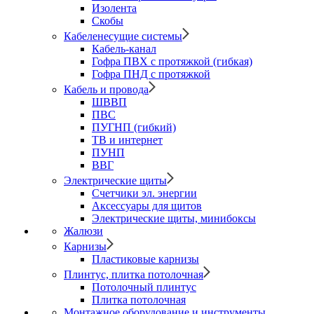
Изолента
Скобы
Кабеленесущие системы
Кабель-канал
Гофра ПВХ с протяжкой (гибкая)
Гофра ПНД с протяжкой
Кабель и провода
ШВВП
ПВС
ПУГНП (гибкий)
ТВ и интернет
ПУНП
ВВГ
Электрические щиты
Счетчики эл. энергии
Аксессуары для щитов
Электрические щиты, минибоксы
Жалюзи
Карнизы
Пластиковые карнизы
Плинтус, плитка потолочная
Потолочный плинтус
Плитка потолочная
Монтажное оборудование и инструменты