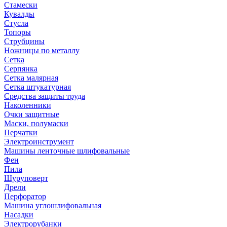
Стамески
Кувалды
Стусла
Топоры
Струбцины
Ножницы по металлу
Сетка
Серпянка
Сетка малярная
Сетка штукатурная
Средства защиты труда
Наколенники
Очки защитные
Маски, полумаски
Перчатки
Электроинструмент
Машины ленточные шлифовальные
Фен
Пила
Шуруповерт
Дрели
Перфоратор
Машина углошлифовальная
Насадки
Электрорубанки