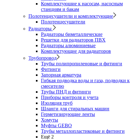
Комплектующие к насосам, насосным
станциям и бакам
Полотенцесушители и комплектующие
Полотенцесушители
Радиаторы
Радиаторы биметаллические
Решетки для радиаторов ПВХ
Радиаторы алюминиевые
Комплектующие для радиаторов
Трубопровод
Трубы полипропиленовые и фитинги
Фитинги
Запорная арматура
Гибкая подводка воды и газа, подводки к
смесителю
Трубы ПНД и фитинги
Приборы контроля и учета
Изоляция труб
Шланги для стиральных машин
Герметизирующие ленты
Хомуты
Муфты GEBO
Трубы металлопластиковые и фитинги
Ещё 2