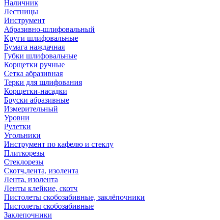
Наличник
Лестницы
Инструмент
Абразивно-шлифовальный
Круги шлифовальные
Бумага наждачная
Губки шлифовальные
Корщетки ручные
Сетка абразивная
Терки для шлифования
Корщетки-насадки
Бруски абразивные
Измерительный
Уровни
Рулетки
Угольники
Инструмент по кафелю и стеклу
Плиткорезы
Стеклорезы
Скотч,лента, изолента
Лента, изолента
Ленты клейкие, скотч
Пистолеты скобозабивные, заклёпочники
Пистолеты скобозабивные
Заклепочники