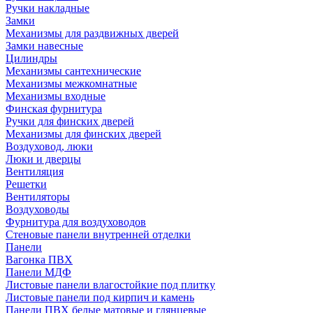
Ручки накладные
Замки
Механизмы для раздвижных дверей
Замки навесные
Цилиндры
Механизмы сантехнические
Механизмы межкомнатные
Механизмы входные
Финская фурнитура
Ручки для финских дверей
Механизмы для финских дверей
Воздуховод, люки
Люки и дверцы
Вентиляция
Решетки
Вентиляторы
Воздуховоды
Фурнитура для воздуховодов
Стеновые панели внутренней отделки
Панели
Вагонка ПВХ
Панели МДФ
Листовые панели влагостойкие под плитку
Листовые панели под кирпич и камень
Панели ПВХ белые матовые и глянцевые