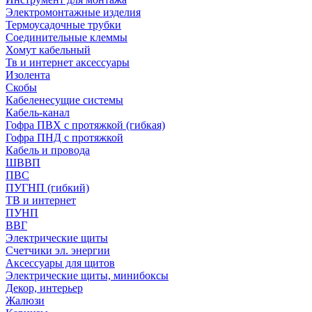
Электромонтажные изделия
Термоусадочные трубки
Соединительные клеммы
Хомут кабельный
Тв и интернет аксессуары
Изолента
Скобы
Кабеленесущие системы
Кабель-канал
Гофра ПВХ с протяжкой (гибкая)
Гофра ПНД с протяжкой
Кабель и провода
ШВВП
ПВС
ПУГНП (гибкий)
ТВ и интернет
ПУНП
ВВГ
Электрические щиты
Счетчики эл. энергии
Аксессуары для щитов
Электрические щиты, минибоксы
Декор, интерьер
Жалюзи