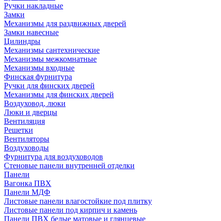
Ручки накладные
Замки
Механизмы для раздвижных дверей
Замки навесные
Цилиндры
Механизмы сантехнические
Механизмы межкомнатные
Механизмы входные
Финская фурнитура
Ручки для финских дверей
Механизмы для финских дверей
Воздуховод, люки
Люки и дверцы
Вентиляция
Решетки
Вентиляторы
Воздуховоды
Фурнитура для воздуховодов
Стеновые панели внутренней отделки
Панели
Вагонка ПВХ
Панели МДФ
Листовые панели влагостойкие под плитку
Листовые панели под кирпич и камень
Панели ПВХ белые матовые и глянцевые