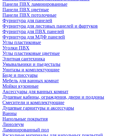
Панели ПВХ ламинированные
Панели ПВХ цветные
Панели ПВХ потолочные
Фурнитура для панелей
Фурнитура для листовых панелей и фартуков
Фурнитура для ПВХ панелей
Фурнитура для МДФ панелей
Углы пластиковые
Уголки ПВХ
Углы пластиковые цветные
Элитная сантехника
Умывальники и пьедесталы
Унитазы и комплектующие
Биде и писсуары
Мебель для ванных комнат
Мойки кухонные
Аксессуары для ванных комнат
Душевые кабины, ограждения, двери и поддоны
Смесители и комплектующие
Душевые гарнитуры и аксессуары
Ванны
Напольные покрытия
Линолеум
Ламинированный пол
Расходные материалы для напольных покрытий