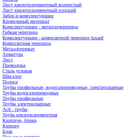
Лист хризотилцементный волнистый
Лист хризотилцементный плоский
Забор и комплектующие
Кровельный материал
Комплектующие - металлочерепица
Гибкая черепица
Комплектующие - композитной черепице luxard
Композитная черепица
Металлопрокат
Арматура
Лист
Проволока
Сталь угловая
Швеллер
Полоса
Трубы профильные, водогазопроводные, электросварные
Трубы водогазопроводные
Трубы профильные
Трубы электросварные
Асб - трубы
Труба хризотилцементная
Кирпичи, блоки
Кирпич
Блок
Под заказ кирпич