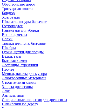
Обустройство дорог
Тротуарная плитка
Бордюр
Хозтовары
Шпагаты, шнуры бельевые
Гофрокартон
Инвентарь для уборки
Веники, метлы
Совки
Тряпки для пола, бытовые
Швабры
Губки, щетки для посуды
Вёдра, тазы
Бытовая химия
Лестницы, стремянки
Прочее
Мешки, пакеты для мусора
Лакокрасочные материалы
Строительная химия
Защита древесины
Лаки
Антисептики
Специальные покрытия для древесины
Шпаклевки по дереву