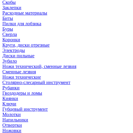
Скобы
Заклепки
Расходные материалы
Биты
Пилки для лобзика
Буры
Сверла
Коронки
Круги, диски отрезные
Электроды
Диски пильные
Зубило
Ножи технический, сменные лезвия
Сменные лезвия
Ножи технические
Столярно-слесарный инструмент
Рубанки
Гвоздодеры и ломы
Киянки
Ключи
Губцевый инструмент
Молотки
Напильники
Отвертки
Ножовки