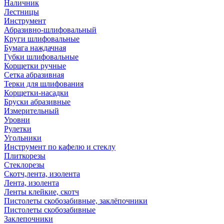
Наличник
Лестницы
Инструмент
Абразивно-шлифовальный
Круги шлифовальные
Бумага наждачная
Губки шлифовальные
Корщетки ручные
Сетка абразивная
Терки для шлифования
Корщетки-насадки
Бруски абразивные
Измерительный
Уровни
Рулетки
Угольники
Инструмент по кафелю и стеклу
Плиткорезы
Стеклорезы
Скотч,лента, изолента
Лента, изолента
Ленты клейкие, скотч
Пистолеты скобозабивные, заклёпочники
Пистолеты скобозабивные
Заклепочники