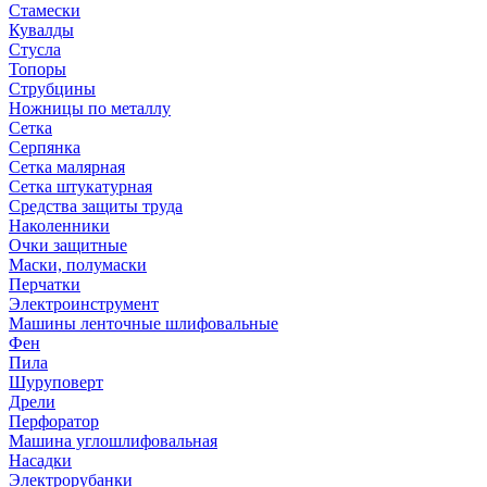
Стамески
Кувалды
Стусла
Топоры
Струбцины
Ножницы по металлу
Сетка
Серпянка
Сетка малярная
Сетка штукатурная
Средства защиты труда
Наколенники
Очки защитные
Маски, полумаски
Перчатки
Электроинструмент
Машины ленточные шлифовальные
Фен
Пила
Шуруповерт
Дрели
Перфоратор
Машина углошлифовальная
Насадки
Электрорубанки