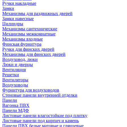
Ручки накладные
Замки
Механизмы для раздвижных дверей
Замки навесные
Цилиндры
Механизмы сантехнические
Механизмы межкомнатные
Механизмы входные
Финская фурнитура
Ручки для финских дверей
Механизмы для финских дверей
Воздуховод, люки
Люки и дверцы
Вентиляция
Решетки
Вентиляторы
Воздуховоды
Фурнитура для воздуховодов
Стеновые панели внутренней отделки
Панели
Вагонка ПВХ
Панели МДФ
Листовые панели влагостойкие под плитку
Листовые панели под кирпич и камень
Панели ПВХ белые матовые и глянцевые