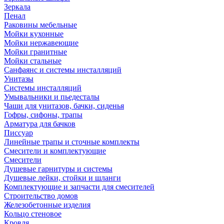
Зеркала
Пенал
Раковины мебельные
Мойки кухонные
Мойки нержавеющие
Мойки гранитные
Мойки стальные
Санфаянс и системы инсталляций
Унитазы
Системы инсталляций
Умывальники и пьедесталы
Чаши для унитазов, бачки, сиденья
Гофры, сифоны, трапы
Арматура для бачков
Писсуар
Линейные трапы и сточные комплекты
Смесители и комплектующие
Смесители
Душевые гарнитуры и системы
Душевые лейки, стойки и шланги
Комплектующие и запчасти для смесителей
Строительство домов
Железобетонные изделия
Кольцо стеновое
Кровля