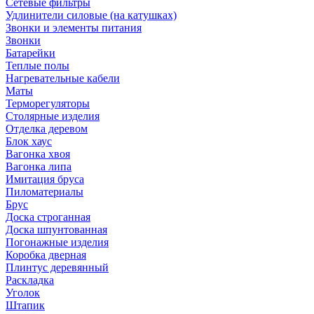
Сетевые фильтры
Удлинители силовые (на катушках)
Звонки и элементы питания
Звонки
Батарейки
Теплые полы
Нагревательные кабели
Маты
Терморегуляторы
Столярные изделия
Отделка деревом
Блок хаус
Вагонка хвоя
Вагонка липа
Имитация бруса
Пиломатериалы
Брус
Доска строганная
Доска шпунтованная
Погонажные изделия
Коробка дверная
Плинтус деревянный
Раскладка
Уголок
Штапик