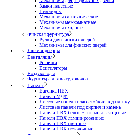
Механизмы для раздвижных дверей
Замки навесные
Цилиндры
Механизмы сантехнические
Механизмы межкомнатные
Механизмы входные
Финская фурнитура
Ручки для финских дверей
Механизмы для финских дверей
Люки и дверцы
Вентиляция
Решетки
Вентиляторы
Воздуховоды
Фурнитура для воздуховодов
Панели
Вагонка ПВХ
Панели МДФ
Листовые панели влагостойкие под плитку
Листовые панели под кирпич и камень
Панели ПВХ белые матовые и глянцевые
Панели ПВХ ламинированные
Панели ПВХ цветные
Панели ПВХ потолочные