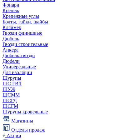
Фонари
Крепеж
Крепёжные углы
Болты, гайки, шайбы
Кляймер
Гвозди финишные
Дюбель
Гвозди строительные
Анкера
Дюбель-гвозди
Дюбели
Универсальные
Для изоляции
Шурупы
ШС ГВЛ
ШУЖ
ШСММ
ШСГД
ШСГМ
Шурупы кровельные
Магазины
Отделы продаж
Акции