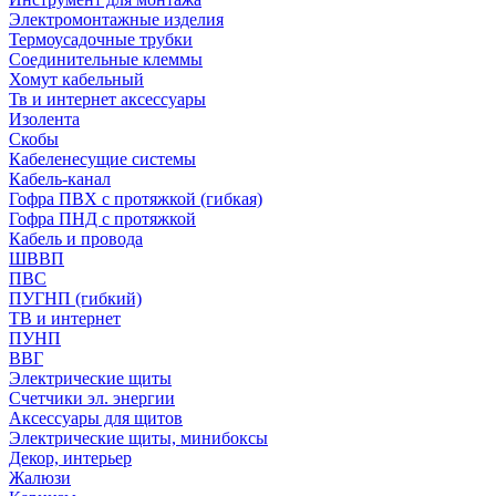
Электромонтажные изделия
Термоусадочные трубки
Соединительные клеммы
Хомут кабельный
Тв и интернет аксессуары
Изолента
Скобы
Кабеленесущие системы
Кабель-канал
Гофра ПВХ с протяжкой (гибкая)
Гофра ПНД с протяжкой
Кабель и провода
ШВВП
ПВС
ПУГНП (гибкий)
ТВ и интернет
ПУНП
ВВГ
Электрические щиты
Счетчики эл. энергии
Аксессуары для щитов
Электрические щиты, минибоксы
Декор, интерьер
Жалюзи