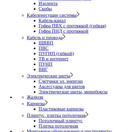
Изолента
Скобы
Кабеленесущие системы
Кабель-канал
Гофра ПВХ с протяжкой (гибкая)
Гофра ПНД с протяжкой
Кабель и провода
ШВВП
ПВС
ПУГНП (гибкий)
ТВ и интернет
ПУНП
ВВГ
Электрические щиты
Счетчики эл. энергии
Аксессуары для щитов
Электрические щиты, минибоксы
Жалюзи
Карнизы
Пластиковые карнизы
Плинтус, плитка потолочная
Потолочный плинтус
Плитка потолочная
Монтажное оборудование и инструменты