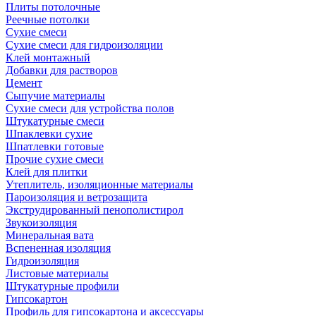
Плиты потолочные
Реечные потолки
Сухие смеси
Сухие смеси для гидроизоляции
Клей монтажный
Добавки для растворов
Цемент
Сыпучие материалы
Сухие смеси для устройства полов
Штукатурные смеси
Шпаклевки сухие
Шпатлевки готовые
Прочие сухие смеси
Клей для плитки
Утеплитель, изоляционные материалы
Пароизоляция и ветрозащита
Экструдированный пенополистирол
Звукоизоляция
Минеральная вата
Вспененная изоляция
Гидроизоляция
Листовые материалы
Штукатурные профили
Гипсокартон
Профиль для гипсокартона и аксессуары