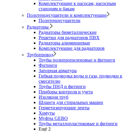
Комплектующие к насосам, насосным
станциям и бакам
Полотенцесушители и комплектующие
Полотенцесушители
Радиаторы
Радиаторы биметаллические
Решетки для радиаторов ПВХ
Радиаторы алюминиевые
Комплектующие для радиаторов
Трубопровод
Трубы полипропиленовые и фитинги
Фитинги
Запорная арматура
Гибкая подводка воды и газа, подводки к
смесителю
Трубы ПНД и фитинги
Приборы контроля и учета
Изоляция труб
Шланги для стиральных машин
Герметизирующие ленты
Хомуты
Муфты GEBO
Трубы металлопластиковые и фитинги
Ещё 2