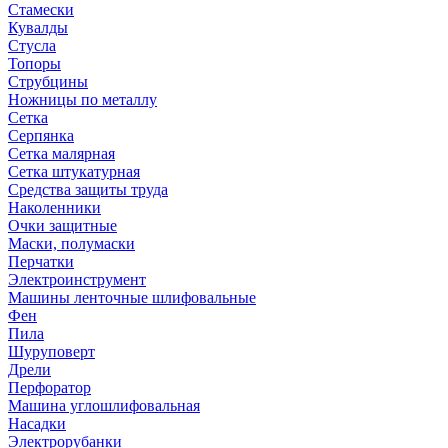
Стамески
Кувалды
Стусла
Топоры
Струбцины
Ножницы по металлу
Сетка
Серпянка
Сетка малярная
Сетка штукатурная
Средства защиты труда
Наколенники
Очки защитные
Маски, полумаски
Перчатки
Электроинструмент
Машины ленточные шлифовальные
Фен
Пила
Шуруповерт
Дрели
Перфоратор
Машина углошлифовальная
Насадки
Электрорубанки