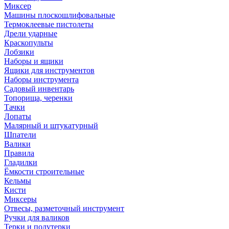
Миксер
Машины плоскошлифовальные
Термоклеевые пистолеты
Дрели ударные
Краскопульты
Лобзики
Наборы и ящики
Ящики для инструментов
Наборы инструмента
Садовый инвентарь
Топорища, черенки
Тачки
Лопаты
Малярный и штукатурный
Шпатели
Валики
Правила
Гладилки
Ёмкости строительные
Кельмы
Кисти
Миксеры
Отвесы, разметочный инструмент
Ручки для валиков
Терки и полутерки