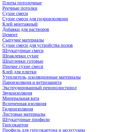
Плиты потолочные
Реечные потолки
Сухие смеси
Сухие смеси для гидроизоляции
Клей монтажный
Добавки для растворов
Цемент
Сыпучие материалы
Сухие смеси для устройства полов
Штукатурные смеси
Шпаклевки сухие
Шпатлевки готовые
Прочие сухие смеси
Клей для плитки
Утеплитель, изоляционные материалы
Пароизоляция и ветрозащита
Экструдированный пенополистирол
Звукоизоляция
Минеральная вата
Вспененная изоляция
Гидроизоляция
Листовые материалы
Штукатурные профили
Гипсокартон
Профиль для гипсокартона и аксессуары