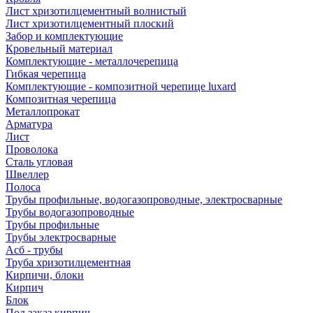
Лист хризотилцементный волнистый
Лист хризотилцементный плоский
Забор и комплектующие
Кровельный материал
Комплектующие - металлочерепица
Гибкая черепица
Комплектующие - композитной черепице luxard
Композитная черепица
Металлопрокат
Арматура
Лист
Проволока
Сталь угловая
Швеллер
Полоса
Трубы профильные, водогазопроводные, электросварные
Трубы водогазопроводные
Трубы профильные
Трубы электросварные
Асб - трубы
Труба хризотилцементная
Кирпичи, блоки
Кирпич
Блок
Под заказ кирпич