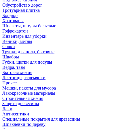
Обустройство дорог
Тротуарная плитка
Бордюр
Хозтовары
Шпагаты, шнуры бельевые
Гофрокартон
Инвентарь для уборки
Веники, метлы
Совки
Тряпки для пола, бытовые
Швабры
Губки, щетки для посуды
Вёдра, тазы
Бытовая химия
Лестницы, стремянки
Прочее
Мешки, пакеты для мусора
Лакокрасочные материалы
Строительная химия
Защита древесины
Лаки
Антисептики
Специальные покрытия для древесины
Шпаклевки по дереву