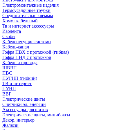
Электромонтажные изделия
Термоусадочные трубки
Соединительные клеммы
Хомут кабельный
Тв и интернет аксессуары
Изолента
Скобы
Кабеленесущие системы
Кабель-канал
Гофра ПВХ с протяжкой (гибкая)
Гофра ПНД с протяжкой
Кабель и провода
ШВВП
ПВС
ПУГНП (гибкий)
ТВ и интернет
ПУНП
ВВГ
Электрические щиты
Счетчики эл. энергии
Аксессуары для щитов
Электрические щиты, минибоксы
Декор, интерьер
Жалюзи