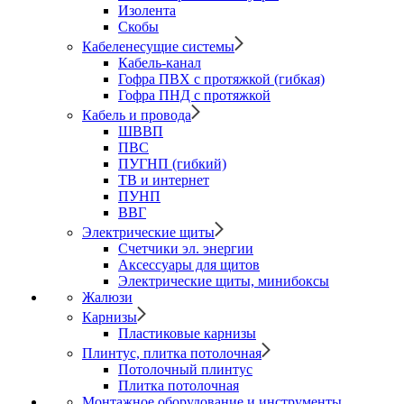
Изолента
Скобы
Кабеленесущие системы
Кабель-канал
Гофра ПВХ с протяжкой (гибкая)
Гофра ПНД с протяжкой
Кабель и провода
ШВВП
ПВС
ПУГНП (гибкий)
ТВ и интернет
ПУНП
ВВГ
Электрические щиты
Счетчики эл. энергии
Аксессуары для щитов
Электрические щиты, минибоксы
Жалюзи
Карнизы
Пластиковые карнизы
Плинтус, плитка потолочная
Потолочный плинтус
Плитка потолочная
Монтажное оборудование и инструменты