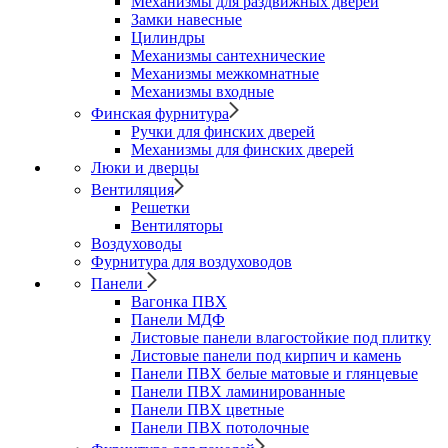
Механизмы для раздвижных дверей
Замки навесные
Цилиндры
Механизмы сантехнические
Механизмы межкомнатные
Механизмы входные
Финская фурнитура
Ручки для финских дверей
Механизмы для финских дверей
Люки и дверцы
Вентиляция
Решетки
Вентиляторы
Воздуховоды
Фурнитура для воздуховодов
Панели
Вагонка ПВХ
Панели МДФ
Листовые панели влагостойкие под плитку
Листовые панели под кирпич и камень
Панели ПВХ белые матовые и глянцевые
Панели ПВХ ламинированные
Панели ПВХ цветные
Панели ПВХ потолочные