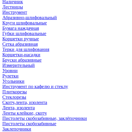
Наличник
Лестницы
Инструмент
Абразивно-шлифовальный
Круги шлифовальные
Бумага наждачная
Губки шлифовальные
Корщетки ручные
Сетка абразивная
Терки для шлифования
Корщетки-насадки
Бруски абразивные
Измерительный
Уровни
Рулетки
Угольники
Инструмент по кафелю и стеклу
Плиткорезы
Стеклорезы
Скотч,лента, изолента
Лента, изолента
Ленты клейкие, скотч
Пистолеты скобозабивные, заклёпочники
Пистолеты скобозабивные
Заклепочники