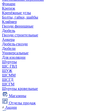
Фонари
Крепеж
Крепёжные углы
Болты, гайки, шайбы
Кляймер
Гвозди финишные
Дюбель
Гвозди строительные
Анкера
Дюбель-гвозди
Дюбели
Универсальные
Для изоляции
Шурупы
ШС ГВЛ
ШУЖ
ШСММ
ШСГД
ШСГМ
Шурупы кровельные
Магазины
Отделы продаж
Акции