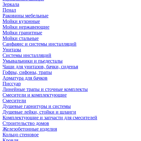
Зеркала
Пенал
Раковины мебельные
Мойки кухонные
Мойки нержавеющие
Мойки гранитные
Мойки стальные
Санфаянс и системы инсталляций
Унитазы
Системы инсталляций
Умывальники и пьедесталы
Чаши для унитазов, бачки, сиденья
Гофры, сифоны, трапы
Арматура для бачков
Писсуар
Линейные трапы и сточные комплекты
Смесители и комплектующие
Смесители
Душевые гарнитуры и системы
Душевые лейки, стойки и шланги
Комплектующие и запчасти для смесителей
Строительство домов
Железобетонные изделия
Кольцо стеновое
Кровля