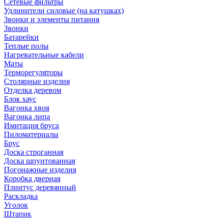
Сетевые фильтры
Удлинители силовые (на катушках)
Звонки и элементы питания
Звонки
Батарейки
Теплые полы
Нагревательные кабели
Маты
Терморегуляторы
Столярные изделия
Отделка деревом
Блок хаус
Вагонка хвоя
Вагонка липа
Имитация бруса
Пиломатериалы
Брус
Доска строганная
Доска шпунтованная
Погонажные изделия
Коробка дверная
Плинтус деревянный
Раскладка
Уголок
Штапик