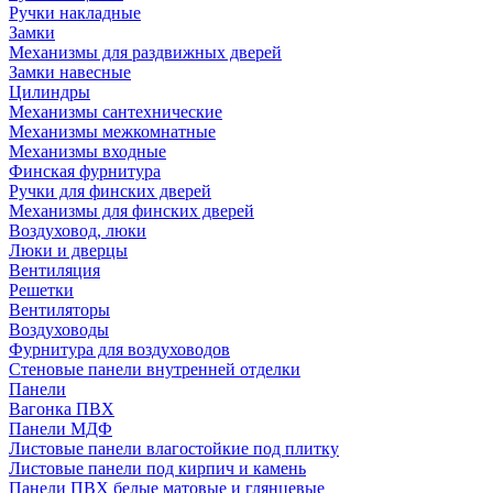
Ручки накладные
Замки
Механизмы для раздвижных дверей
Замки навесные
Цилиндры
Механизмы сантехнические
Механизмы межкомнатные
Механизмы входные
Финская фурнитура
Ручки для финских дверей
Механизмы для финских дверей
Воздуховод, люки
Люки и дверцы
Вентиляция
Решетки
Вентиляторы
Воздуховоды
Фурнитура для воздуховодов
Стеновые панели внутренней отделки
Панели
Вагонка ПВХ
Панели МДФ
Листовые панели влагостойкие под плитку
Листовые панели под кирпич и камень
Панели ПВХ белые матовые и глянцевые