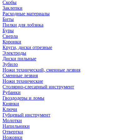
Скобы
Заклепки
Расходные материалы
Биты
Пилки для лобзика
Буры
Сверла
Коронки
Круги, диски отрезные
Электроды
Диски пильные
Зубило
Ножи технический, сменные лезвия
Сменные лезвия
Ножи технические
Столярно-слесарный инструмент
Рубанки
Гвоздодеры и ломы
Киянки
Ключи
Губцевый инструмент
Молотки
Напильники
Отвертки
Ножовки