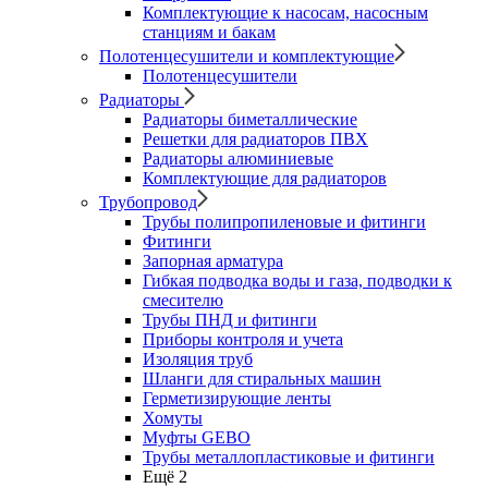
Комплектующие к насосам, насосным
станциям и бакам
Полотенцесушители и комплектующие
Полотенцесушители
Радиаторы
Радиаторы биметаллические
Решетки для радиаторов ПВХ
Радиаторы алюминиевые
Комплектующие для радиаторов
Трубопровод
Трубы полипропиленовые и фитинги
Фитинги
Запорная арматура
Гибкая подводка воды и газа, подводки к
смесителю
Трубы ПНД и фитинги
Приборы контроля и учета
Изоляция труб
Шланги для стиральных машин
Герметизирующие ленты
Хомуты
Муфты GEBO
Трубы металлопластиковые и фитинги
Ещё 2