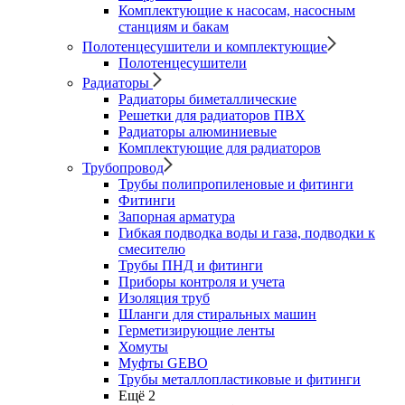
Комплектующие к насосам, насосным
станциям и бакам
Полотенцесушители и комплектующие
Полотенцесушители
Радиаторы
Радиаторы биметаллические
Решетки для радиаторов ПВХ
Радиаторы алюминиевые
Комплектующие для радиаторов
Трубопровод
Трубы полипропиленовые и фитинги
Фитинги
Запорная арматура
Гибкая подводка воды и газа, подводки к
смесителю
Трубы ПНД и фитинги
Приборы контроля и учета
Изоляция труб
Шланги для стиральных машин
Герметизирующие ленты
Хомуты
Муфты GEBO
Трубы металлопластиковые и фитинги
Ещё 2