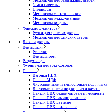
Механизмы для раздвижных дверей
Замки навесные
Цилиндры
Механизмы сантехнические
Механизмы межкомнатные
Механизмы входные
Финская фурнитура
Ручки для финских дверей
Механизмы для финских дверей
Люки и дверцы
Вентиляция
Решетки
Вентиляторы
Воздуховоды
Фурнитура для воздуховодов
Панели
Вагонка ПВХ
Панели МДФ
Листовые панели влагостойкие под плитку
Листовые панели под кирпич и камень
Панели ПВХ белые матовые и глянцевые
Панели ПВХ ламинированные
Панели ПВХ цветные
Панели ПВХ потолочные