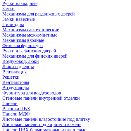
Ручки накладные
Замки
Механизмы для раздвижных дверей
Замки навесные
Цилиндры
Механизмы сантехнические
Механизмы межкомнатные
Механизмы входные
Финская фурнитура
Ручки для финских дверей
Механизмы для финских дверей
Воздуховод, люки
Люки и дверцы
Вентиляция
Решетки
Вентиляторы
Воздуховоды
Фурнитура для воздуховодов
Стеновые панели внутренней отделки
Панели
Вагонка ПВХ
Панели МДФ
Листовые панели влагостойкие под плитку
Листовые панели под кирпич и камень
Панели ПВХ белые матовые и глянцевые