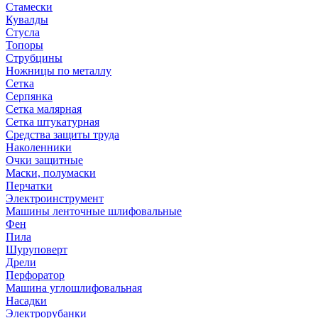
Стамески
Кувалды
Стусла
Топоры
Струбцины
Ножницы по металлу
Сетка
Серпянка
Сетка малярная
Сетка штукатурная
Средства защиты труда
Наколенники
Очки защитные
Маски, полумаски
Перчатки
Электроинструмент
Машины ленточные шлифовальные
Фен
Пила
Шуруповерт
Дрели
Перфоратор
Машина углошлифовальная
Насадки
Электрорубанки