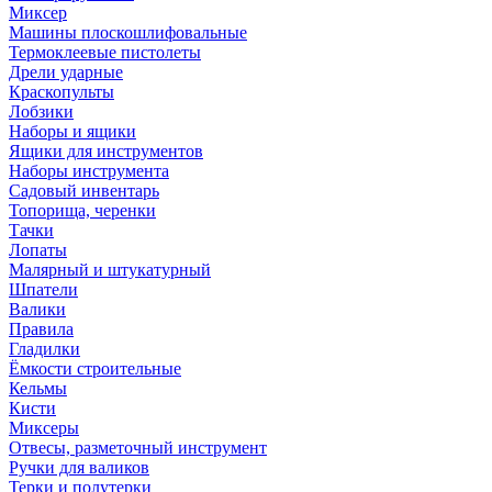
Миксер
Машины плоскошлифовальные
Термоклеевые пистолеты
Дрели ударные
Краскопульты
Лобзики
Наборы и ящики
Ящики для инструментов
Наборы инструмента
Садовый инвентарь
Топорища, черенки
Тачки
Лопаты
Малярный и штукатурный
Шпатели
Валики
Правила
Гладилки
Ёмкости строительные
Кельмы
Кисти
Миксеры
Отвесы, разметочный инструмент
Ручки для валиков
Терки и полутерки