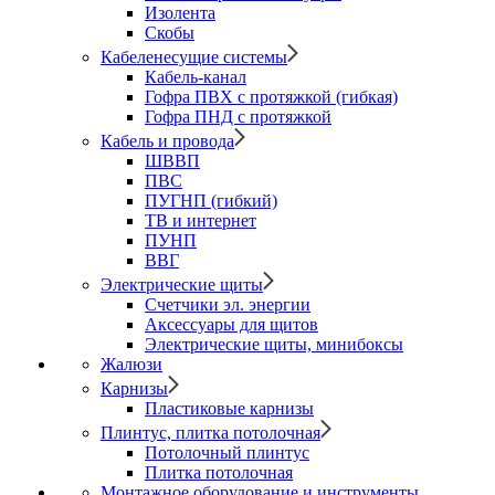
Изолента
Скобы
Кабеленесущие системы
Кабель-канал
Гофра ПВХ с протяжкой (гибкая)
Гофра ПНД с протяжкой
Кабель и провода
ШВВП
ПВС
ПУГНП (гибкий)
ТВ и интернет
ПУНП
ВВГ
Электрические щиты
Счетчики эл. энергии
Аксессуары для щитов
Электрические щиты, минибоксы
Жалюзи
Карнизы
Пластиковые карнизы
Плинтус, плитка потолочная
Потолочный плинтус
Плитка потолочная
Монтажное оборудование и инструменты