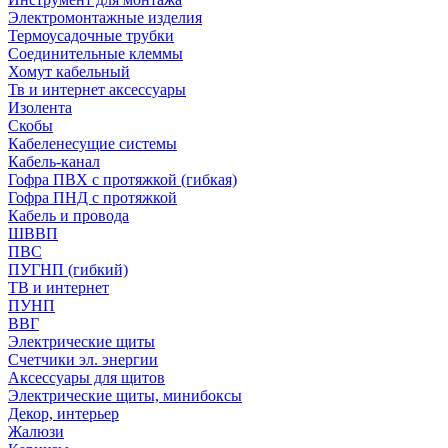
Электромонтажные изделия
Термоусадочные трубки
Соединительные клеммы
Хомут кабельный
Тв и интернет аксессуары
Изолента
Скобы
Кабеленесущие системы
Кабель-канал
Гофра ПВХ с протяжкой (гибкая)
Гофра ПНД с протяжкой
Кабель и провода
ШВВП
ПВС
ПУГНП (гибкий)
ТВ и интернет
ПУНП
ВВГ
Электрические щиты
Счетчики эл. энергии
Аксессуары для щитов
Электрические щиты, минибоксы
Декор, интерьер
Жалюзи