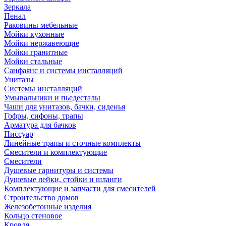
Зеркала
Пенал
Раковины мебельные
Мойки кухонные
Мойки нержавеющие
Мойки гранитные
Мойки стальные
Санфаянс и системы инсталляций
Унитазы
Системы инсталляций
Умывальники и пьедесталы
Чаши для унитазов, бачки, сиденья
Гофры, сифоны, трапы
Арматура для бачков
Писсуар
Линейные трапы и сточные комплекты
Смесители и комплектующие
Смесители
Душевые гарнитуры и системы
Душевые лейки, стойки и шланги
Комплектующие и запчасти для смесителей
Строительство домов
Железобетонные изделия
Кольцо стеновое
Кровля