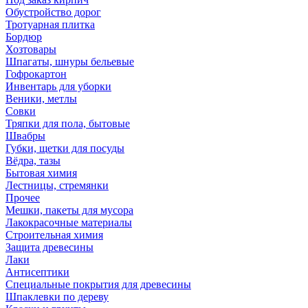
Обустройство дорог
Тротуарная плитка
Бордюр
Хозтовары
Шпагаты, шнуры бельевые
Гофрокартон
Инвентарь для уборки
Веники, метлы
Совки
Тряпки для пола, бытовые
Швабры
Губки, щетки для посуды
Вёдра, тазы
Бытовая химия
Лестницы, стремянки
Прочее
Мешки, пакеты для мусора
Лакокрасочные материалы
Строительная химия
Защита древесины
Лаки
Антисептики
Специальные покрытия для древесины
Шпаклевки по дереву