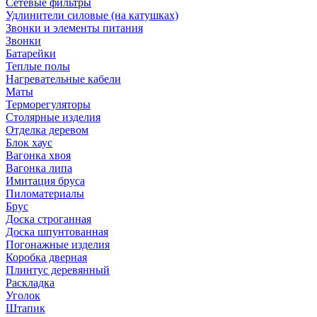
Сетевые фильтры
Удлинители силовые (на катушках)
Звонки и элементы питания
Звонки
Батарейки
Теплые полы
Нагревательные кабели
Маты
Терморегуляторы
Столярные изделия
Отделка деревом
Блок хаус
Вагонка хвоя
Вагонка липа
Имитация бруса
Пиломатериалы
Брус
Доска строганная
Доска шпунтованная
Погонажные изделия
Коробка дверная
Плинтус деревянный
Раскладка
Уголок
Штапик