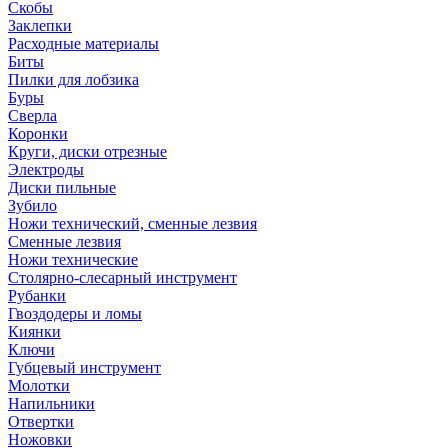
Скобы
Заклепки
Расходные материалы
Биты
Пилки для лобзика
Буры
Сверла
Коронки
Круги, диски отрезные
Электроды
Диски пильные
Зубило
Ножи технический, сменные лезвия
Сменные лезвия
Ножи технические
Столярно-слесарный инструмент
Рубанки
Гвоздодеры и ломы
Киянки
Ключи
Губцевый инструмент
Молотки
Напильники
Отвертки
Ножовки