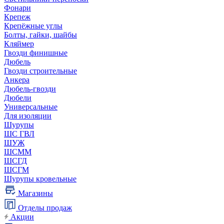
Фонари
Крепеж
Крепёжные углы
Болты, гайки, шайбы
Кляймер
Гвозди финишные
Дюбель
Гвозди строительные
Анкера
Дюбель-гвозди
Дюбели
Универсальные
Для изоляции
Шурупы
ШС ГВЛ
ШУЖ
ШСММ
ШСГД
ШСГМ
Шурупы кровельные
Магазины
Отделы продаж
Акции