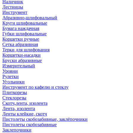
Наличник
Лестницы
Инструмент
Абразивно-шлифовальный
Круги шлифовальные
Бумага наждачная
Губки шлифовальные
Корщетки ручные
Сетка абразивная
Терки для шлифования
Корщетки-насадки
Бруски абразивные
Измерительный
Уровни
Рулетки
Угольники
Инструмент по кафелю и стеклу
Плиткорезы
Стеклорезы
Скотч,лента, изолента
Лента, изолента
Ленты клейкие, скотч
Пистолеты скобозабивные, заклёпочники
Пистолеты скобозабивные
Заклепочники