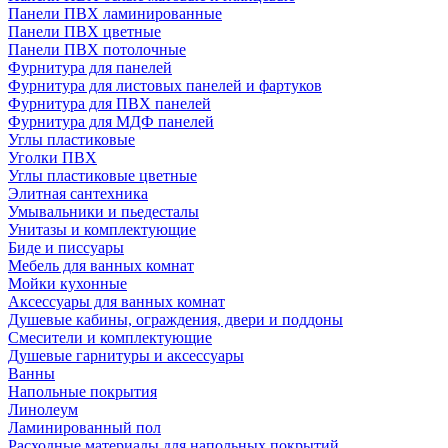
Панели ПВХ ламинированные
Панели ПВХ цветные
Панели ПВХ потолочные
Фурнитура для панелей
Фурнитура для листовых панелей и фартуков
Фурнитура для ПВХ панелей
Фурнитура для МДФ панелей
Углы пластиковые
Уголки ПВХ
Углы пластиковые цветные
Элитная сантехника
Умывальники и пьедесталы
Унитазы и комплектующие
Биде и писсуары
Мебель для ванных комнат
Мойки кухонные
Аксессуары для ванных комнат
Душевые кабины, ограждения, двери и поддоны
Смесители и комплектующие
Душевые гарнитуры и аксессуары
Ванны
Напольные покрытия
Линолеум
Ламинированный пол
Расходные материалы для напольных покрытий