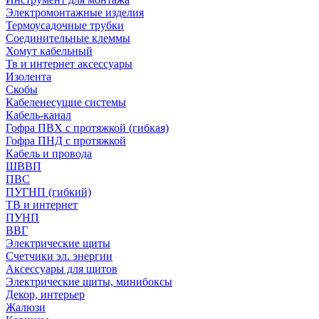
Электромонтажные изделия
Термоусадочные трубки
Соединительные клеммы
Хомут кабельный
Тв и интернет аксессуары
Изолента
Скобы
Кабеленесущие системы
Кабель-канал
Гофра ПВХ с протяжкой (гибкая)
Гофра ПНД с протяжкой
Кабель и провода
ШВВП
ПВС
ПУГНП (гибкий)
ТВ и интернет
ПУНП
ВВГ
Электрические щиты
Счетчики эл. энергии
Аксессуары для щитов
Электрические щиты, минибоксы
Декор, интерьер
Жалюзи