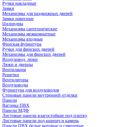
Ручки накладные
Замки
Механизмы для раздвижных дверей
Замки навесные
Цилиндры
Механизмы сантехнические
Механизмы межкомнатные
Механизмы входные
Финская фурнитура
Ручки для финских дверей
Механизмы для финских дверей
Воздуховод, люки
Люки и дверцы
Вентиляция
Решетки
Вентиляторы
Воздуховоды
Фурнитура для воздуховодов
Стеновые панели внутренней отделки
Панели
Вагонка ПВХ
Панели МДФ
Листовые панели влагостойкие под плитку
Листовые панели под кирпич и камень
Панели ПВХ белые матовые и глянцевые