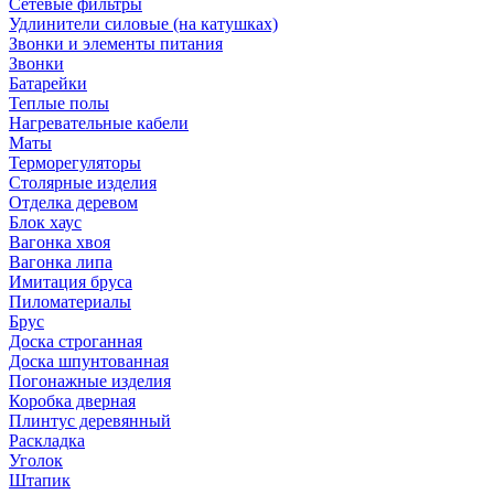
Сетевые фильтры
Удлинители силовые (на катушках)
Звонки и элементы питания
Звонки
Батарейки
Теплые полы
Нагревательные кабели
Маты
Терморегуляторы
Столярные изделия
Отделка деревом
Блок хаус
Вагонка хвоя
Вагонка липа
Имитация бруса
Пиломатериалы
Брус
Доска строганная
Доска шпунтованная
Погонажные изделия
Коробка дверная
Плинтус деревянный
Раскладка
Уголок
Штапик