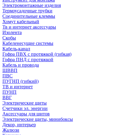
Электромонтажные изделия
Термоусадочные трубки
Соединительные клеммы
Хомут кабельный
Тв и интернет аксессуары
Изолента
Скобы
Кабеленесущие системы
Кабель-канал
Гофра ПВХ с протяжкой (гибкая)
Гофра ПНД с протяжкой
Кабель и провода
ШВВП
ПВС
ПУГНП (гибкий)
ТВ и интернет
ПУНП
ВВГ
Электрические щиты
Счетчики эл. энергии
Аксессуары для щитов
Электрические щиты, минибоксы
Декор, интерьер
Жалюзи