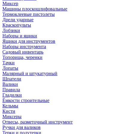
Миксер
Машины плоскошлифовальные
Термоклеевые пистолеты
Дрели ударные
Краскопульты
Лобзики
Наборы и ящики
Ящики для инструментов
Наборы инструмента
Садовый инвентарь
Топорища, черенки
Тачки
Лопаты
Малярный и штукатурный
Шпатели
Валики
Правила
Гладилки
Ёмкости строительные
Кельмы
Кисти
Миксеры
Отвесы, разметочный инструмент
Ручки для валиков
Терки и полутерки