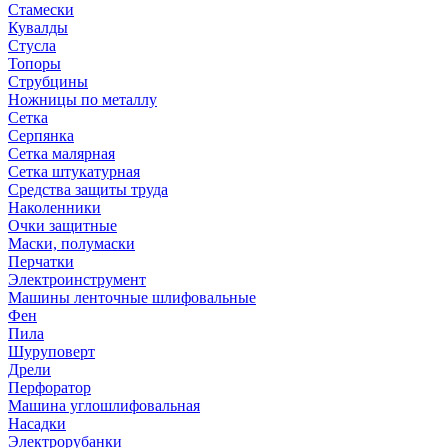
Стамески
Кувалды
Стусла
Топоры
Струбцины
Ножницы по металлу
Сетка
Серпянка
Сетка малярная
Сетка штукатурная
Средства защиты труда
Наколенники
Очки защитные
Маски, полумаски
Перчатки
Электроинструмент
Машины ленточные шлифовальные
Фен
Пила
Шуруповерт
Дрели
Перфоратор
Машина углошлифовальная
Насадки
Электрорубанки