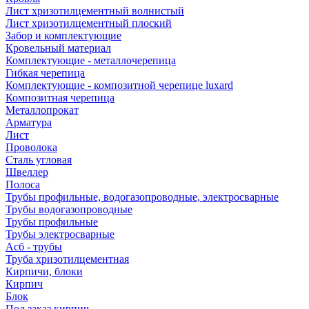
Лист хризотилцементный волнистый
Лист хризотилцементный плоский
Забор и комплектующие
Кровельный материал
Комплектующие - металлочерепица
Гибкая черепица
Комплектующие - композитной черепице luxard
Композитная черепица
Металлопрокат
Арматура
Лист
Проволока
Сталь угловая
Швеллер
Полоса
Трубы профильные, водогазопроводные, электросварные
Трубы водогазопроводные
Трубы профильные
Трубы электросварные
Асб - трубы
Труба хризотилцементная
Кирпичи, блоки
Кирпич
Блок
Под заказ кирпич