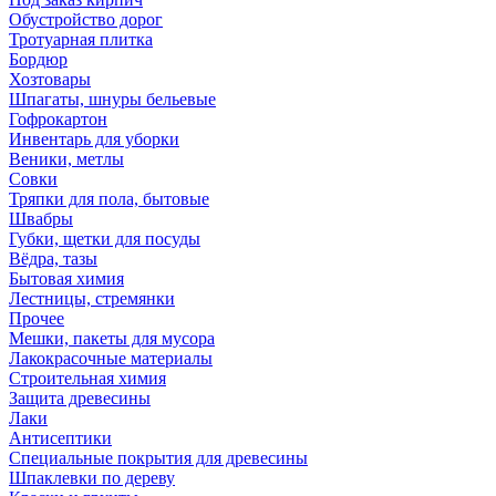
Обустройство дорог
Тротуарная плитка
Бордюр
Хозтовары
Шпагаты, шнуры бельевые
Гофрокартон
Инвентарь для уборки
Веники, метлы
Совки
Тряпки для пола, бытовые
Швабры
Губки, щетки для посуды
Вёдра, тазы
Бытовая химия
Лестницы, стремянки
Прочее
Мешки, пакеты для мусора
Лакокрасочные материалы
Строительная химия
Защита древесины
Лаки
Антисептики
Специальные покрытия для древесины
Шпаклевки по дереву