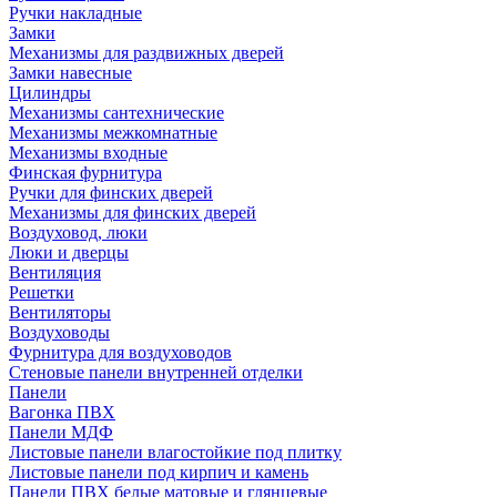
Ручки накладные
Замки
Механизмы для раздвижных дверей
Замки навесные
Цилиндры
Механизмы сантехнические
Механизмы межкомнатные
Механизмы входные
Финская фурнитура
Ручки для финских дверей
Механизмы для финских дверей
Воздуховод, люки
Люки и дверцы
Вентиляция
Решетки
Вентиляторы
Воздуховоды
Фурнитура для воздуховодов
Стеновые панели внутренней отделки
Панели
Вагонка ПВХ
Панели МДФ
Листовые панели влагостойкие под плитку
Листовые панели под кирпич и камень
Панели ПВХ белые матовые и глянцевые