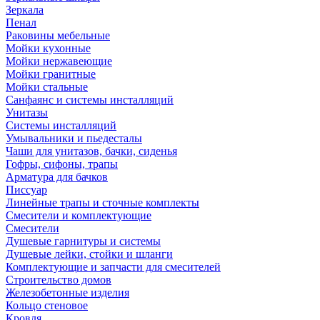
Зеркала
Пенал
Раковины мебельные
Мойки кухонные
Мойки нержавеющие
Мойки гранитные
Мойки стальные
Санфаянс и системы инсталляций
Унитазы
Системы инсталляций
Умывальники и пьедесталы
Чаши для унитазов, бачки, сиденья
Гофры, сифоны, трапы
Арматура для бачков
Писсуар
Линейные трапы и сточные комплекты
Смесители и комплектующие
Смесители
Душевые гарнитуры и системы
Душевые лейки, стойки и шланги
Комплектующие и запчасти для смесителей
Строительство домов
Железобетонные изделия
Кольцо стеновое
Кровля