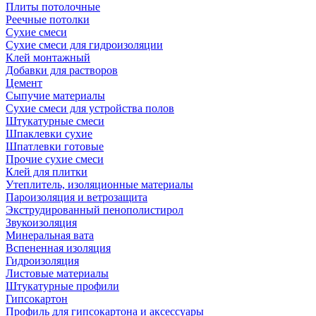
Плиты потолочные
Реечные потолки
Сухие смеси
Сухие смеси для гидроизоляции
Клей монтажный
Добавки для растворов
Цемент
Сыпучие материалы
Сухие смеси для устройства полов
Штукатурные смеси
Шпаклевки сухие
Шпатлевки готовые
Прочие сухие смеси
Клей для плитки
Утеплитель, изоляционные материалы
Пароизоляция и ветрозащита
Экструдированный пенополистирол
Звукоизоляция
Минеральная вата
Вспененная изоляция
Гидроизоляция
Листовые материалы
Штукатурные профили
Гипсокартон
Профиль для гипсокартона и аксессуары