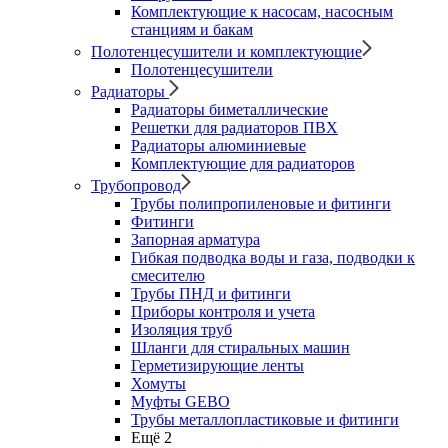
Комплектующие к насосам, насосным
станциям и бакам
Полотенцесушители и комплектующие
Полотенцесушители
Радиаторы
Радиаторы биметаллические
Решетки для радиаторов ПВХ
Радиаторы алюминиевые
Комплектующие для радиаторов
Трубопровод
Трубы полипропиленовые и фитинги
Фитинги
Запорная арматура
Гибкая подводка воды и газа, подводки к
смесителю
Трубы ПНД и фитинги
Приборы контроля и учета
Изоляция труб
Шланги для стиральных машин
Герметизирующие ленты
Хомуты
Муфты GEBO
Трубы металлопластиковые и фитинги
Ещё 2