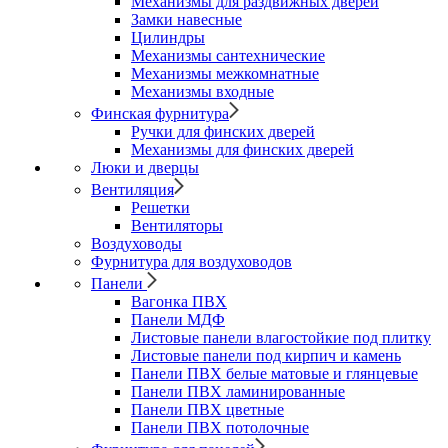
Механизмы для раздвижных дверей
Замки навесные
Цилиндры
Механизмы сантехнические
Механизмы межкомнатные
Механизмы входные
Финская фурнитура
Ручки для финских дверей
Механизмы для финских дверей
Люки и дверцы
Вентиляция
Решетки
Вентиляторы
Воздуховоды
Фурнитура для воздуховодов
Панели
Вагонка ПВХ
Панели МДФ
Листовые панели влагостойкие под плитку
Листовые панели под кирпич и камень
Панели ПВХ белые матовые и глянцевые
Панели ПВХ ламинированные
Панели ПВХ цветные
Панели ПВХ потолочные