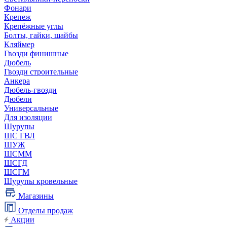
Фонари
Крепеж
Крепёжные углы
Болты, гайки, шайбы
Кляймер
Гвозди финишные
Дюбель
Гвозди строительные
Анкера
Дюбель-гвозди
Дюбели
Универсальные
Для изоляции
Шурупы
ШС ГВЛ
ШУЖ
ШСММ
ШСГД
ШСГМ
Шурупы кровельные
Магазины
Отделы продаж
Акции