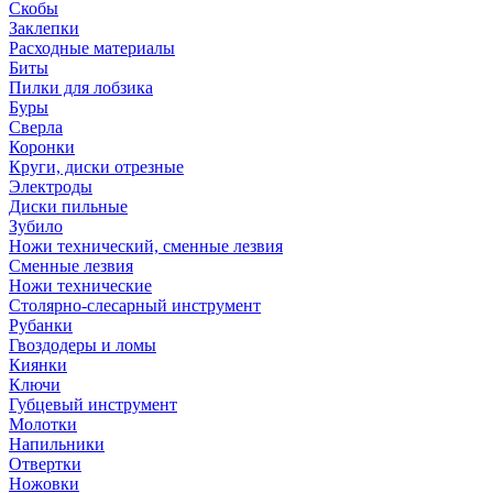
Скобы
Заклепки
Расходные материалы
Биты
Пилки для лобзика
Буры
Сверла
Коронки
Круги, диски отрезные
Электроды
Диски пильные
Зубило
Ножи технический, сменные лезвия
Сменные лезвия
Ножи технические
Столярно-слесарный инструмент
Рубанки
Гвоздодеры и ломы
Киянки
Ключи
Губцевый инструмент
Молотки
Напильники
Отвертки
Ножовки