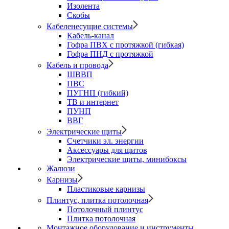
Изолента
Скобы
Кабеленесущие системы
Кабель-канал
Гофра ПВХ с протяжкой (гибкая)
Гофра ПНД с протяжкой
Кабель и провода
ШВВП
ПВС
ПУГНП (гибкий)
ТВ и интернет
ПУНП
ВВГ
Электрические щиты
Счетчики эл. энергии
Аксессуары для щитов
Электрические щиты, минибоксы
Жалюзи
Карнизы
Пластиковые карнизы
Плинтус, плитка потолочная
Потолочный плинтус
Плитка потолочная
Монтажное оборудование и инструменты