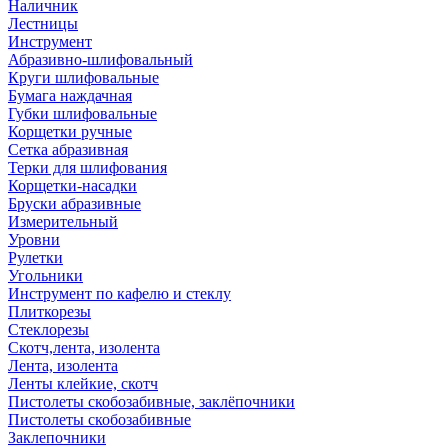
Наличник
Лестницы
Инструмент
Абразивно-шлифовальный
Круги шлифовальные
Бумага наждачная
Губки шлифовальные
Корщетки ручные
Сетка абразивная
Терки для шлифования
Корщетки-насадки
Бруски абразивные
Измерительный
Уровни
Рулетки
Угольники
Инструмент по кафелю и стеклу
Плиткорезы
Стеклорезы
Скотч,лента, изолента
Лента, изолента
Ленты клейкие, скотч
Пистолеты скобозабивные, заклёпочники
Пистолеты скобозабивные
Заклепочники