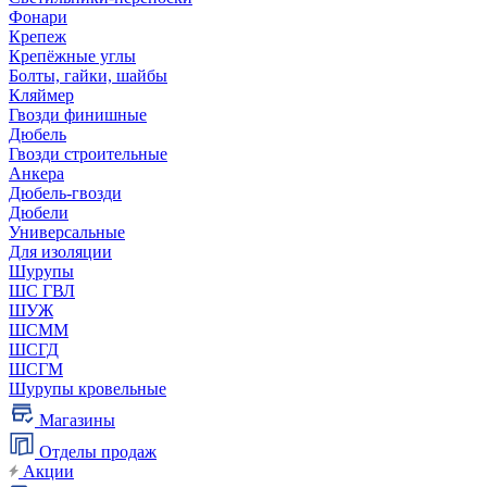
Фонари
Крепеж
Крепёжные углы
Болты, гайки, шайбы
Кляймер
Гвозди финишные
Дюбель
Гвозди строительные
Анкера
Дюбель-гвозди
Дюбели
Универсальные
Для изоляции
Шурупы
ШС ГВЛ
ШУЖ
ШСММ
ШСГД
ШСГМ
Шурупы кровельные
Магазины
Отделы продаж
Акции