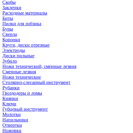
Скобы
Заклепки
Расходные материалы
Биты
Пилки для лобзика
Буры
Сверла
Коронки
Круги, диски отрезные
Электроды
Диски пильные
Зубило
Ножи технический, сменные лезвия
Сменные лезвия
Ножи технические
Столярно-слесарный инструмент
Рубанки
Гвоздодеры и ломы
Киянки
Ключи
Губцевый инструмент
Молотки
Напильники
Отвертки
Ножовки