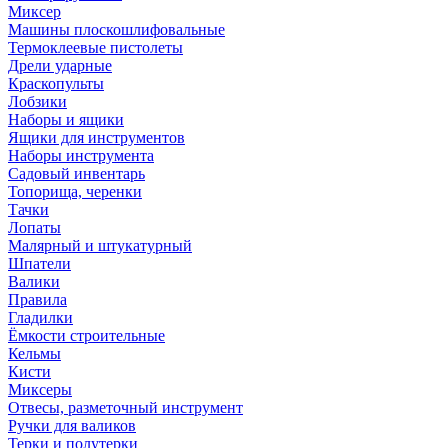
Миксер
Машины плоскошлифовальные
Термоклеевые пистолеты
Дрели ударные
Краскопульты
Лобзики
Наборы и ящики
Ящики для инструментов
Наборы инструмента
Садовый инвентарь
Топорища, черенки
Тачки
Лопаты
Малярный и штукатурный
Шпатели
Валики
Правила
Гладилки
Ёмкости строительные
Кельмы
Кисти
Миксеры
Отвесы, разметочный инструмент
Ручки для валиков
Терки и полутерки