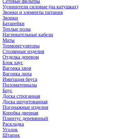
Сетевые фильтры
Удлинители силовые (на катушках)
Звонки и элементы питания
Звонки
Батарейки
Теплые полы
Нагревательные кабели
Маты
Терморегуляторы
Столярные изделия
Отделка деревом
Блок хаус
Вагонка хвоя
Вагонка липа
Имитация бруса
Пиломатериалы
Брус
Доска строганная
Доска шпунтованная
Погонажные изделия
Коробка дверная
Плинтус деревянный
Раскладка
Уголок
Штапик