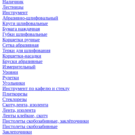
Наличник
Лестницы
Инструмент
Абразивно-шлифовальный
Круги шлифовальные
Бумага наждачная
Губки шлифовальные
Корщетки ручные
Сетка абразивная
Терки для шлифования
Корщетки-насадки
Бруски абразивные
Измерительный
Уровни
Рулетки
Угольники
Инструмент по кафелю и стеклу
Плиткорезы
Стеклорезы
Скотч,лента, изолента
Лента, изолента
Ленты клейкие, скотч
Пистолеты скобозабивные, заклёпочники
Пистолеты скобозабивные
Заклепочники