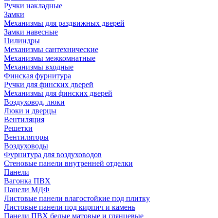
Ручки накладные
Замки
Механизмы для раздвижных дверей
Замки навесные
Цилиндры
Механизмы сантехнические
Механизмы межкомнатные
Механизмы входные
Финская фурнитура
Ручки для финских дверей
Механизмы для финских дверей
Воздуховод, люки
Люки и дверцы
Вентиляция
Решетки
Вентиляторы
Воздуховоды
Фурнитура для воздуховодов
Стеновые панели внутренней отделки
Панели
Вагонка ПВХ
Панели МДФ
Листовые панели влагостойкие под плитку
Листовые панели под кирпич и камень
Панели ПВХ белые матовые и глянцевые