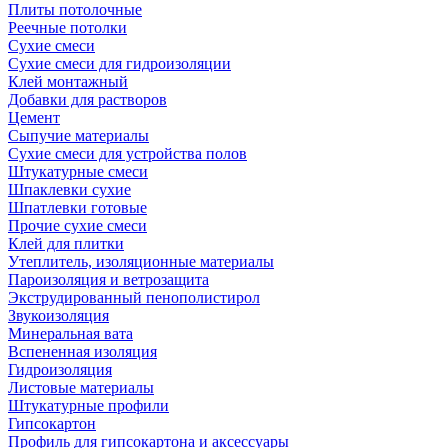
Плиты потолочные
Реечные потолки
Сухие смеси
Сухие смеси для гидроизоляции
Клей монтажный
Добавки для растворов
Цемент
Сыпучие материалы
Сухие смеси для устройства полов
Штукатурные смеси
Шпаклевки сухие
Шпатлевки готовые
Прочие сухие смеси
Клей для плитки
Утеплитель, изоляционные материалы
Пароизоляция и ветрозащита
Экструдированный пенополистирол
Звукоизоляция
Минеральная вата
Вспененная изоляция
Гидроизоляция
Листовые материалы
Штукатурные профили
Гипсокартон
Профиль для гипсокартона и аксессуары