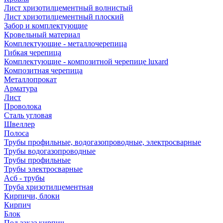
Лист хризотилцементный волнистый
Лист хризотилцементный плоский
Забор и комплектующие
Кровельный материал
Комплектующие - металлочерепица
Гибкая черепица
Комплектующие - композитной черепице luxard
Композитная черепица
Металлопрокат
Арматура
Лист
Проволока
Сталь угловая
Швеллер
Полоса
Трубы профильные, водогазопроводные, электросварные
Трубы водогазопроводные
Трубы профильные
Трубы электросварные
Асб - трубы
Труба хризотилцементная
Кирпичи, блоки
Кирпич
Блок
Под заказ кирпич