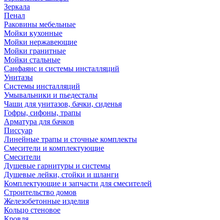
Зеркала
Пенал
Раковины мебельные
Мойки кухонные
Мойки нержавеющие
Мойки гранитные
Мойки стальные
Санфаянс и системы инсталляций
Унитазы
Системы инсталляций
Умывальники и пьедесталы
Чаши для унитазов, бачки, сиденья
Гофры, сифоны, трапы
Арматура для бачков
Писсуар
Линейные трапы и сточные комплекты
Смесители и комплектующие
Смесители
Душевые гарнитуры и системы
Душевые лейки, стойки и шланги
Комплектующие и запчасти для смесителей
Строительство домов
Железобетонные изделия
Кольцо стеновое
Кровля