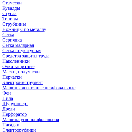
Стамески
Кувалды
Стусла
Топоры
Струбцины
Ножницы по металлу
Сетка
Серпянка
Сетка малярная
Сетка штукатурная
Средства защиты труда
Наколенники
Очки защитные
Маски, полумаски
Перчатки
Электроинструмент
Машины ленточные шлифовальные
Фен
Пила
Шуруповерт
Дрели
Перфоратор
Машина углошлифовальная
Насадки
Электрорубанки