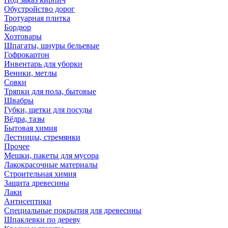
Обустройство дорог
Тротуарная плитка
Бордюр
Хозтовары
Шпагаты, шнуры бельевые
Гофрокартон
Инвентарь для уборки
Веники, метлы
Совки
Тряпки для пола, бытовые
Швабры
Губки, щетки для посуды
Вёдра, тазы
Бытовая химия
Лестницы, стремянки
Прочее
Мешки, пакеты для мусора
Лакокрасочные материалы
Строительная химия
Защита древесины
Лаки
Антисептики
Специальные покрытия для древесины
Шпаклевки по дереву