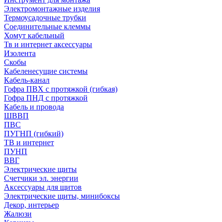
Электромонтажные изделия
Термоусадочные трубки
Соединительные клеммы
Хомут кабельный
Тв и интернет аксессуары
Изолента
Скобы
Кабеленесущие системы
Кабель-канал
Гофра ПВХ с протяжкой (гибкая)
Гофра ПНД с протяжкой
Кабель и провода
ШВВП
ПВС
ПУГНП (гибкий)
ТВ и интернет
ПУНП
ВВГ
Электрические щиты
Счетчики эл. энергии
Аксессуары для щитов
Электрические щиты, минибоксы
Декор, интерьер
Жалюзи