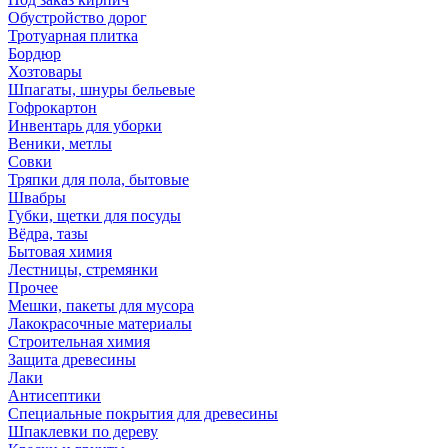
Обустройство дорог
Тротуарная плитка
Бордюр
Хозтовары
Шпагаты, шнуры бельевые
Гофрокартон
Инвентарь для уборки
Веники, метлы
Совки
Тряпки для пола, бытовые
Швабры
Губки, щетки для посуды
Вёдра, тазы
Бытовая химия
Лестницы, стремянки
Прочее
Мешки, пакеты для мусора
Лакокрасочные материалы
Строительная химия
Защита древесины
Лаки
Антисептики
Специальные покрытия для древесины
Шпаклевки по дереву