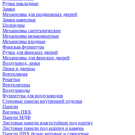
Ручки накладные
Замки
Механизмы для раздвижных дверей
Замки навесные
Цилиндры
Механизмы сантехнические
Механизмы межкомнатные
Механизмы входные
Финская фурнитура
Ручки для финских дверей
Механизмы для финских дверей
Воздуховод, люки
Люки и дверцы
Вентиляция
Решетки
Вентиляторы
Воздуховоды
Фурнитура для воздуховодов
Стеновые панели внутренней отделки
Панели
Вагонка ПВХ
Панели МДФ
Листовые панели влагостойкие под плитку
Листовые панели под кирпич и камень
Панели ПВХ белые матовые и глянцевые