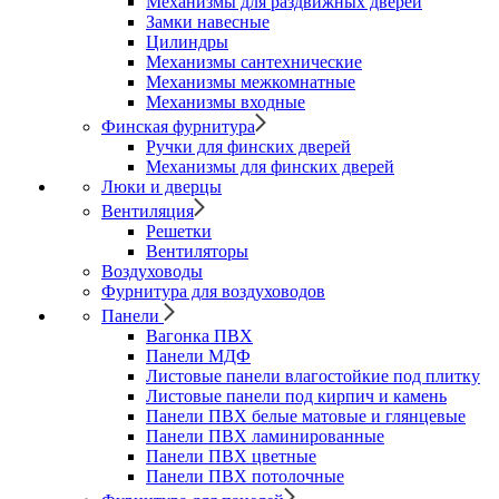
Механизмы для раздвижных дверей
Замки навесные
Цилиндры
Механизмы сантехнические
Механизмы межкомнатные
Механизмы входные
Финская фурнитура
Ручки для финских дверей
Механизмы для финских дверей
Люки и дверцы
Вентиляция
Решетки
Вентиляторы
Воздуховоды
Фурнитура для воздуховодов
Панели
Вагонка ПВХ
Панели МДФ
Листовые панели влагостойкие под плитку
Листовые панели под кирпич и камень
Панели ПВХ белые матовые и глянцевые
Панели ПВХ ламинированные
Панели ПВХ цветные
Панели ПВХ потолочные