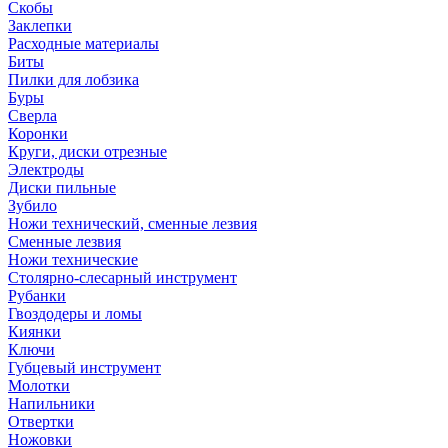
Скобы
Заклепки
Расходные материалы
Биты
Пилки для лобзика
Буры
Сверла
Коронки
Круги, диски отрезные
Электроды
Диски пильные
Зубило
Ножи технический, сменные лезвия
Сменные лезвия
Ножи технические
Столярно-слесарный инструмент
Рубанки
Гвоздодеры и ломы
Киянки
Ключи
Губцевый инструмент
Молотки
Напильники
Отвертки
Ножовки