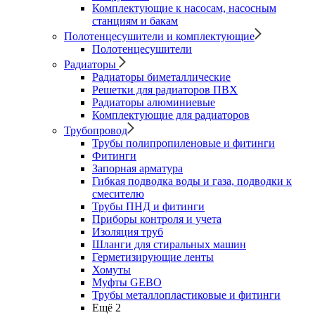
Комплектующие к насосам, насосным
станциям и бакам
Полотенцесушители и комплектующие
Полотенцесушители
Радиаторы
Радиаторы биметаллические
Решетки для радиаторов ПВХ
Радиаторы алюминиевые
Комплектующие для радиаторов
Трубопровод
Трубы полипропиленовые и фитинги
Фитинги
Запорная арматура
Гибкая подводка воды и газа, подводки к
смесителю
Трубы ПНД и фитинги
Приборы контроля и учета
Изоляция труб
Шланги для стиральных машин
Герметизирующие ленты
Хомуты
Муфты GEBO
Трубы металлопластиковые и фитинги
Ещё 2