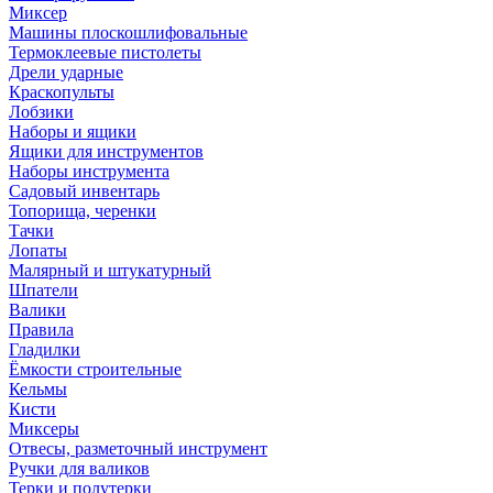
Миксер
Машины плоскошлифовальные
Термоклеевые пистолеты
Дрели ударные
Краскопульты
Лобзики
Наборы и ящики
Ящики для инструментов
Наборы инструмента
Садовый инвентарь
Топорища, черенки
Тачки
Лопаты
Малярный и штукатурный
Шпатели
Валики
Правила
Гладилки
Ёмкости строительные
Кельмы
Кисти
Миксеры
Отвесы, разметочный инструмент
Ручки для валиков
Терки и полутерки