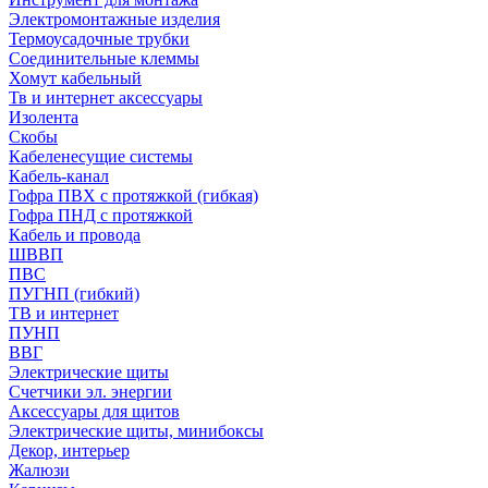
Электромонтажные изделия
Термоусадочные трубки
Соединительные клеммы
Хомут кабельный
Тв и интернет аксессуары
Изолента
Скобы
Кабеленесущие системы
Кабель-канал
Гофра ПВХ с протяжкой (гибкая)
Гофра ПНД с протяжкой
Кабель и провода
ШВВП
ПВС
ПУГНП (гибкий)
ТВ и интернет
ПУНП
ВВГ
Электрические щиты
Счетчики эл. энергии
Аксессуары для щитов
Электрические щиты, минибоксы
Декор, интерьер
Жалюзи