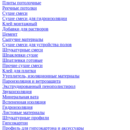
Плиты потолочные
Реечные потолки
Сухие смеси
Сухие смеси для гидроизоляции
Клей монтажный
Добавки для растворов
Цемент
Сыпучие материалы
Сухие смеси для устройства полов
Штукатурные смеси
Шпаклевки сухие
Шпатлевки готовые
Прочие сухие смеси
Клей для плитки
Утеплитель, изоляционные материалы
Пароизоляция и ветрозащита
Экструдированный пенополистирол
Звукоизоляция
Минеральная вата
Вспененная изоляция
Гидроизоляция
Листовые материалы
Штукатурные профили
Гипсокартон
Профиль для гипсокартона и аксессуары