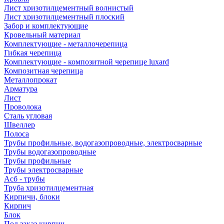
Лист хризотилцементный волнистый
Лист хризотилцементный плоский
Забор и комплектующие
Кровельный материал
Комплектующие - металлочерепица
Гибкая черепица
Комплектующие - композитной черепице luxard
Композитная черепица
Металлопрокат
Арматура
Лист
Проволока
Сталь угловая
Швеллер
Полоса
Трубы профильные, водогазопроводные, электросварные
Трубы водогазопроводные
Трубы профильные
Трубы электросварные
Асб - трубы
Труба хризотилцементная
Кирпичи, блоки
Кирпич
Блок
Под заказ кирпич