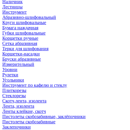
Наличник
Лестницы
Инструмент
Абразивно-шлифовальный
Круги шлифовальные
Бумага наждачная
Губки шлифовальные
Корщетки ручные
Сетка абразивная
Терки для шлифования
Корщетки-насадки
Бруски абразивные
Измерительный
Уровни
Рулетки
Угольники
Инструмент по кафелю и стеклу
Плиткорезы
Стеклорезы
Скотч,лента, изолента
Лента, изолента
Ленты клейкие, скотч
Пистолеты скобозабивные, заклёпочники
Пистолеты скобозабивные
Заклепочники