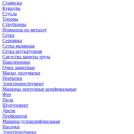
Стамески
Кувалды
Стусла
Топоры
Струбцины
Ножницы по металлу
Сетка
Серпянка
Сетка малярная
Сетка штукатурная
Средства защиты труда
Наколенники
Очки защитные
Маски, полумаски
Перчатки
Электроинструмент
Машины ленточные шлифовальные
Фен
Пила
Шуруповерт
Дрели
Перфоратор
Машина углошлифовальная
Насадки
Электрорубанки