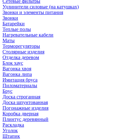
Сетевые фильтры
Удлинители силовые (на катушках)
Звонки и элементы питания
Звонки
Батарейки
Теплые полы
Нагревательные кабели
Маты
Терморегуляторы
Столярные изделия
Отделка деревом
Блок хаус
Вагонка хвоя
Вагонка липа
Имитация бруса
Пиломатериалы
Брус
Доска строганная
Доска шпунтованная
Погонажные изделия
Коробка дверная
Плинтус деревянный
Раскладка
Уголок
Штапик