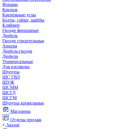
Фонари
Крепеж
Крепёжные углы
Болты, гайки, шайбы
Кляймер
Гвозди финишные
Дюбель
Гвозди строительные
Анкера
Дюбель-гвозди
Дюбели
Универсальные
Для изоляции
Шурупы
ШС ГВЛ
ШУЖ
ШСММ
ШСГД
ШСГМ
Шурупы кровельные
Магазины
Отделы продаж
Акции