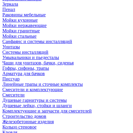
Зеркала
Пенал
Раковины мебельные
Мойки кухонные
Мойки нержавеющие
Мойки гранитные
Мойки стальные
Санфаянс и системы инсталляций
Унитазы
Системы инсталляций
Умывальники и пьедесталы
Чаши для унитазов, бачки, сиденья
Гофры, сифоны, трапы
Арматура для бачков
Писсуар
Линейные трапы и сточные комплекты
Смесители и комплектующие
Смесители
Душевые гарнитуры и системы
Душевые лейки, стойки и шланги
Комплектующие и запчасти для смесителей
Строительство домов
Железобетонные изделия
Кольцо стеновое
Кровля