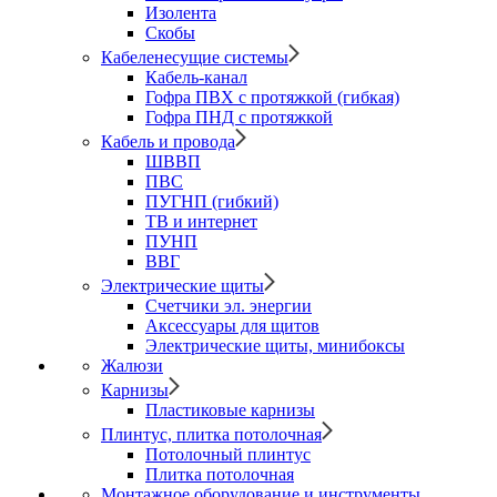
Изолента
Скобы
Кабеленесущие системы
Кабель-канал
Гофра ПВХ с протяжкой (гибкая)
Гофра ПНД с протяжкой
Кабель и провода
ШВВП
ПВС
ПУГНП (гибкий)
ТВ и интернет
ПУНП
ВВГ
Электрические щиты
Счетчики эл. энергии
Аксессуары для щитов
Электрические щиты, минибоксы
Жалюзи
Карнизы
Пластиковые карнизы
Плинтус, плитка потолочная
Потолочный плинтус
Плитка потолочная
Монтажное оборудование и инструменты