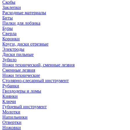
Скобы
Заклепки
Расходные материалы
Биты
Пилки для лобзика
Буры
Сверла
Коронки
Круги, диски отрезные
Электроды
Диски пильные
Зубило
Ножи технический, сменные лезвия
Сменные лезвия
Ножи технические
Столярно-слесарный инструмент
Рубанки
Гвоздодеры и ломы
Киянки
Ключи
Губцевый инструмент
Молотки
Напильники
Отвертки
Ножовки