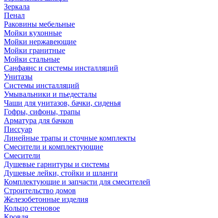
Зеркала
Пенал
Раковины мебельные
Мойки кухонные
Мойки нержавеющие
Мойки гранитные
Мойки стальные
Санфаянс и системы инсталляций
Унитазы
Системы инсталляций
Умывальники и пьедесталы
Чаши для унитазов, бачки, сиденья
Гофры, сифоны, трапы
Арматура для бачков
Писсуар
Линейные трапы и сточные комплекты
Смесители и комплектующие
Смесители
Душевые гарнитуры и системы
Душевые лейки, стойки и шланги
Комплектующие и запчасти для смесителей
Строительство домов
Железобетонные изделия
Кольцо стеновое
Кровля