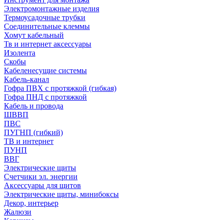
Электромонтажные изделия
Термоусадочные трубки
Соединительные клеммы
Хомут кабельный
Тв и интернет аксессуары
Изолента
Скобы
Кабеленесущие системы
Кабель-канал
Гофра ПВХ с протяжкой (гибкая)
Гофра ПНД с протяжкой
Кабель и провода
ШВВП
ПВС
ПУГНП (гибкий)
ТВ и интернет
ПУНП
ВВГ
Электрические щиты
Счетчики эл. энергии
Аксессуары для щитов
Электрические щиты, минибоксы
Декор, интерьер
Жалюзи