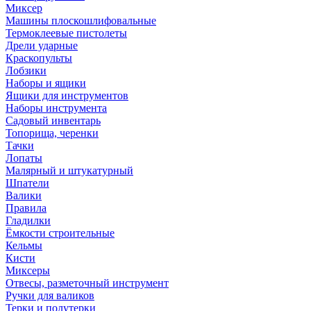
Миксер
Машины плоскошлифовальные
Термоклеевые пистолеты
Дрели ударные
Краскопульты
Лобзики
Наборы и ящики
Ящики для инструментов
Наборы инструмента
Садовый инвентарь
Топорища, черенки
Тачки
Лопаты
Малярный и штукатурный
Шпатели
Валики
Правила
Гладилки
Ёмкости строительные
Кельмы
Кисти
Миксеры
Отвесы, разметочный инструмент
Ручки для валиков
Терки и полутерки