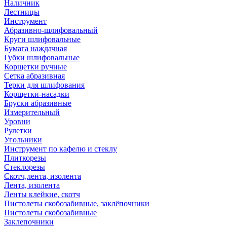
Наличник
Лестницы
Инструмент
Абразивно-шлифовальный
Круги шлифовальные
Бумага наждачная
Губки шлифовальные
Корщетки ручные
Сетка абразивная
Терки для шлифования
Корщетки-насадки
Бруски абразивные
Измерительный
Уровни
Рулетки
Угольники
Инструмент по кафелю и стеклу
Плиткорезы
Стеклорезы
Скотч,лента, изолента
Лента, изолента
Ленты клейкие, скотч
Пистолеты скобозабивные, заклёпочники
Пистолеты скобозабивные
Заклепочники