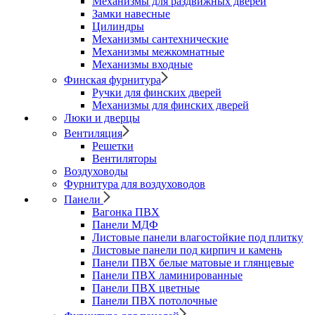
Механизмы для раздвижных дверей
Замки навесные
Цилиндры
Механизмы сантехнические
Механизмы межкомнатные
Механизмы входные
Финская фурнитура
Ручки для финских дверей
Механизмы для финских дверей
Люки и дверцы
Вентиляция
Решетки
Вентиляторы
Воздуховоды
Фурнитура для воздуховодов
Панели
Вагонка ПВХ
Панели МДФ
Листовые панели влагостойкие под плитку
Листовые панели под кирпич и камень
Панели ПВХ белые матовые и глянцевые
Панели ПВХ ламинированные
Панели ПВХ цветные
Панели ПВХ потолочные