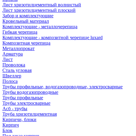
Лист хризотилцементный волнистый
Лист хризотилцементный плоский
Забор и комплектующие
Кровельный материал
Комплектующие - металлочерепица
Гибкая черепица
Комплектующие - композитной черепице luxard
Композитная черепица
Металлопрокат
Арматура
Лист
Проволока
Сталь угловая
Швеллер
Полоса
Трубы профильные, водогазопроводные, электросварные
Трубы водогазопроводные
Трубы профильные
Трубы электросварные
Асб - трубы
Труба хризотилцементная
Кирпичи, блоки
Кирпич
Блок
Под заказ кирпич