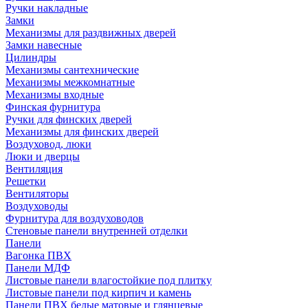
Ручки накладные
Замки
Механизмы для раздвижных дверей
Замки навесные
Цилиндры
Механизмы сантехнические
Механизмы межкомнатные
Механизмы входные
Финская фурнитура
Ручки для финских дверей
Механизмы для финских дверей
Воздуховод, люки
Люки и дверцы
Вентиляция
Решетки
Вентиляторы
Воздуховоды
Фурнитура для воздуховодов
Стеновые панели внутренней отделки
Панели
Вагонка ПВХ
Панели МДФ
Листовые панели влагостойкие под плитку
Листовые панели под кирпич и камень
Панели ПВХ белые матовые и глянцевые