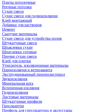
Плиты потолочные
Реечные потолки
Сухие смеси
Сухие смеси для гидроизоляции
Клей монтажный
Добавки для растворов
Цемент
Сыпучие материалы
Сухие смеси для устройства полов
Штукатурные смеси
Шпаклевки сухие
Шпатлевки готовые
Прочие сухие смеси
Клей для плитки
Утеплитель, изоляционные материалы
Пароизоляция и ветрозащита
Экструдированный пенополистирол
Звукоизоляция
Минеральная вата
Вспененная изоляция
Гидроизоляция
Листовые материалы
Штукатурные профили
Гипсокартон
Профиль для гипсокартона и аксессуары