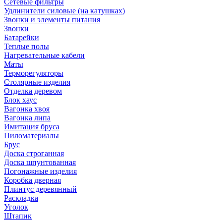
Сетевые фильтры
Удлинители силовые (на катушках)
Звонки и элементы питания
Звонки
Батарейки
Теплые полы
Нагревательные кабели
Маты
Терморегуляторы
Столярные изделия
Отделка деревом
Блок хаус
Вагонка хвоя
Вагонка липа
Имитация бруса
Пиломатериалы
Брус
Доска строганная
Доска шпунтованная
Погонажные изделия
Коробка дверная
Плинтус деревянный
Раскладка
Уголок
Штапик