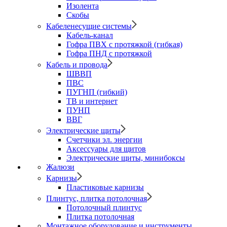
Изолента
Скобы
Кабеленесущие системы
Кабель-канал
Гофра ПВХ с протяжкой (гибкая)
Гофра ПНД с протяжкой
Кабель и провода
ШВВП
ПВС
ПУГНП (гибкий)
ТВ и интернет
ПУНП
ВВГ
Электрические щиты
Счетчики эл. энергии
Аксессуары для щитов
Электрические щиты, минибоксы
Жалюзи
Карнизы
Пластиковые карнизы
Плинтус, плитка потолочная
Потолочный плинтус
Плитка потолочная
Монтажное оборудование и инструменты