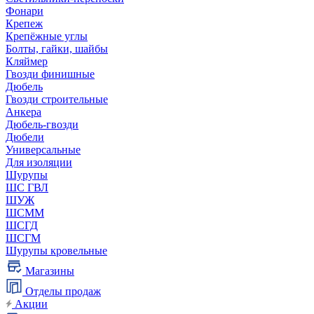
Фонари
Крепеж
Крепёжные углы
Болты, гайки, шайбы
Кляймер
Гвозди финишные
Дюбель
Гвозди строительные
Анкера
Дюбель-гвозди
Дюбели
Универсальные
Для изоляции
Шурупы
ШС ГВЛ
ШУЖ
ШСММ
ШСГД
ШСГМ
Шурупы кровельные
Магазины
Отделы продаж
Акции