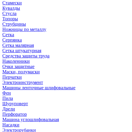
Стамески
Кувалды
Стусла
Топоры
Струбцины
Ножницы по металлу
Сетка
Серпянка
Сетка малярная
Сетка штукатурная
Средства защиты труда
Наколенники
Очки защитные
Маски, полумаски
Перчатки
Электроинструмент
Машины ленточные шлифовальные
Фен
Пила
Шуруповерт
Дрели
Перфоратор
Машина углошлифовальная
Насадки
Электрорубанки