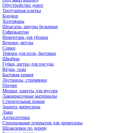
Обустройство дорог
Тротуарная плитка
Бордюр
Хозтовары
Шпагаты, шнуры бельевые
Гофрокартон
Инвентарь для уборки
Веники, метлы
Совки
Тряпки для пола, бытовые
Швабры
Губки, щетки для посуды
Вёдра, тазы
Бытовая химия
Лестницы, стремянки
Прочее
Мешки, пакеты для мусора
Лакокрасочные материалы
Строительная химия
Защита древесины
Лаки
Антисептики
Специальные покрытия для древесины
Шпаклевки по дереву