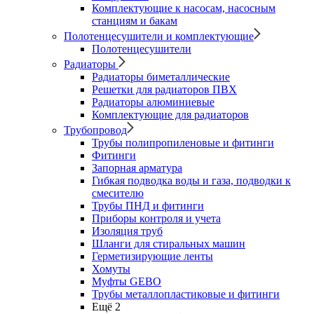
Комплектующие к насосам, насосным
станциям и бакам
Полотенцесушители и комплектующие
Полотенцесушители
Радиаторы
Радиаторы биметаллические
Решетки для радиаторов ПВХ
Радиаторы алюминиевые
Комплектующие для радиаторов
Трубопровод
Трубы полипропиленовые и фитинги
Фитинги
Запорная арматура
Гибкая подводка воды и газа, подводки к
смесителю
Трубы ПНД и фитинги
Приборы контроля и учета
Изоляция труб
Шланги для стиральных машин
Герметизирующие ленты
Хомуты
Муфты GEBO
Трубы металлопластиковые и фитинги
Ещё 2