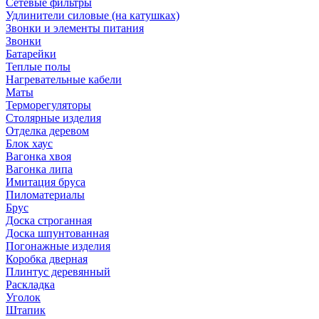
Сетевые фильтры
Удлинители силовые (на катушках)
Звонки и элементы питания
Звонки
Батарейки
Теплые полы
Нагревательные кабели
Маты
Терморегуляторы
Столярные изделия
Отделка деревом
Блок хаус
Вагонка хвоя
Вагонка липа
Имитация бруса
Пиломатериалы
Брус
Доска строганная
Доска шпунтованная
Погонажные изделия
Коробка дверная
Плинтус деревянный
Раскладка
Уголок
Штапик