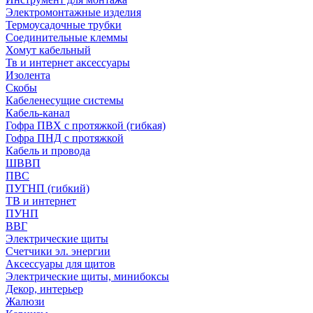
Электромонтажные изделия
Термоусадочные трубки
Соединительные клеммы
Хомут кабельный
Тв и интернет аксессуары
Изолента
Скобы
Кабеленесущие системы
Кабель-канал
Гофра ПВХ с протяжкой (гибкая)
Гофра ПНД с протяжкой
Кабель и провода
ШВВП
ПВС
ПУГНП (гибкий)
ТВ и интернет
ПУНП
ВВГ
Электрические щиты
Счетчики эл. энергии
Аксессуары для щитов
Электрические щиты, минибоксы
Декор, интерьер
Жалюзи