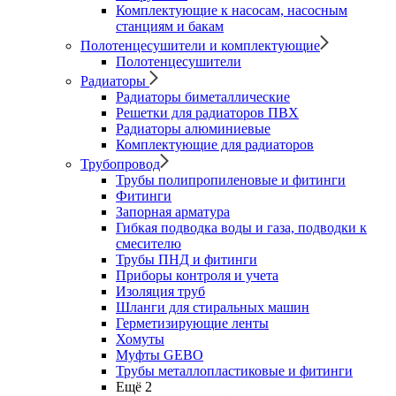
Комплектующие к насосам, насосным
станциям и бакам
Полотенцесушители и комплектующие
Полотенцесушители
Радиаторы
Радиаторы биметаллические
Решетки для радиаторов ПВХ
Радиаторы алюминиевые
Комплектующие для радиаторов
Трубопровод
Трубы полипропиленовые и фитинги
Фитинги
Запорная арматура
Гибкая подводка воды и газа, подводки к
смесителю
Трубы ПНД и фитинги
Приборы контроля и учета
Изоляция труб
Шланги для стиральных машин
Герметизирующие ленты
Хомуты
Муфты GEBO
Трубы металлопластиковые и фитинги
Ещё 2