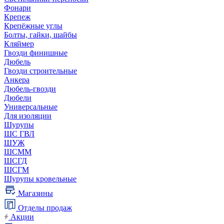
Фонари
Крепеж
Крепёжные углы
Болты, гайки, шайбы
Кляймер
Гвозди финишные
Дюбель
Гвозди строительные
Анкера
Дюбель-гвозди
Дюбели
Универсальные
Для изоляции
Шурупы
ШС ГВЛ
ШУЖ
ШСММ
ШСГД
ШСГМ
Шурупы кровельные
Магазины
Отделы продаж
Акции