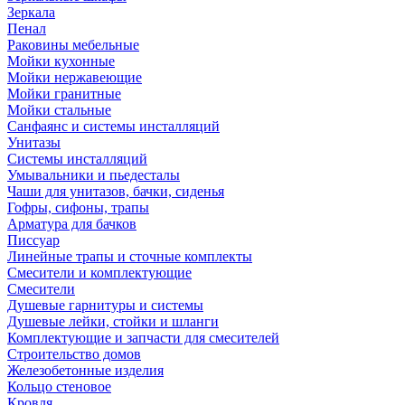
Зеркала
Пенал
Раковины мебельные
Мойки кухонные
Мойки нержавеющие
Мойки гранитные
Мойки стальные
Санфаянс и системы инсталляций
Унитазы
Системы инсталляций
Умывальники и пьедесталы
Чаши для унитазов, бачки, сиденья
Гофры, сифоны, трапы
Арматура для бачков
Писсуар
Линейные трапы и сточные комплекты
Смесители и комплектующие
Смесители
Душевые гарнитуры и системы
Душевые лейки, стойки и шланги
Комплектующие и запчасти для смесителей
Строительство домов
Железобетонные изделия
Кольцо стеновое
Кровля