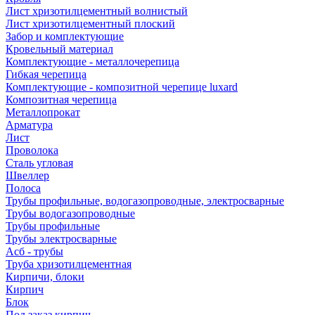
Лист хризотилцементный волнистый
Лист хризотилцементный плоский
Забор и комплектующие
Кровельный материал
Комплектующие - металлочерепица
Гибкая черепица
Комплектующие - композитной черепице luxard
Композитная черепица
Металлопрокат
Арматура
Лист
Проволока
Сталь угловая
Швеллер
Полоса
Трубы профильные, водогазопроводные, электросварные
Трубы водогазопроводные
Трубы профильные
Трубы электросварные
Асб - трубы
Труба хризотилцементная
Кирпичи, блоки
Кирпич
Блок
Под заказ кирпич