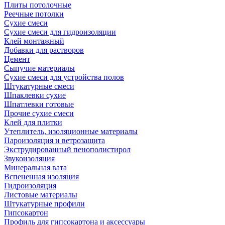
Плиты потолочные
Реечные потолки
Сухие смеси
Сухие смеси для гидроизоляции
Клей монтажный
Добавки для растворов
Цемент
Сыпучие материалы
Сухие смеси для устройства полов
Штукатурные смеси
Шпаклевки сухие
Шпатлевки готовые
Прочие сухие смеси
Клей для плитки
Утеплитель, изоляционные материалы
Пароизоляция и ветрозащита
Экструдированный пенополистирол
Звукоизоляция
Минеральная вата
Вспененная изоляция
Гидроизоляция
Листовые материалы
Штукатурные профили
Гипсокартон
Профиль для гипсокартона и аксессуары