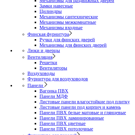
Механизмы для раздвижных дверей
Замки навесные
Цилиндры
Механизмы сантехнические
Механизмы межкомнатные
Механизмы входные
Финская фурнитура
Ручки для финских дверей
Механизмы для финских дверей
Люки и дверцы
Вентиляция
Решетки
Вентиляторы
Воздуховоды
Фурнитура для воздуховодов
Панели
Вагонка ПВХ
Панели МДФ
Листовые панели влагостойкие под плитку
Листовые панели под кирпич и камень
Панели ПВХ белые матовые и глянцевые
Панели ПВХ ламинированные
Панели ПВХ цветные
Панели ПВХ потолочные