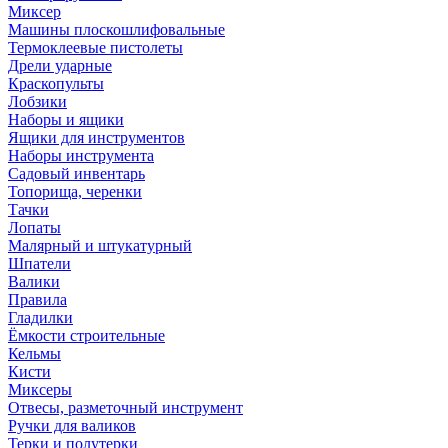
Миксер
Машины плоскошлифовальные
Термоклеевые пистолеты
Дрели ударные
Краскопульты
Лобзики
Наборы и ящики
Ящики для инструментов
Наборы инструмента
Садовый инвентарь
Топорища, черенки
Тачки
Лопаты
Малярный и штукатурный
Шпатели
Валики
Правила
Гладилки
Ёмкости строительные
Кельмы
Кисти
Миксеры
Отвесы, разметочный инструмент
Ручки для валиков
Терки и полутерки