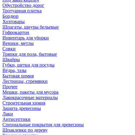
Обустройство дорог
Тротуарная плитка
Бордюр
Хозтовары
Шпагаты, шнуры бельевые
Гофрокартон
Инвентарь для уборки
Веники, метлы
Совки
Тряпки для пола, бытовые
Швабры
Губки, щетки для посуды
Вёдра, тазы
Бытовая химия
Лестницы, стремянки
Прочее
Мешки, пакеты для мусора
Лакокрасочные материалы
Строительная химия
Защита древесины
Лаки
Антисептики
Специальные покрытия для древесины
Шпаклевки по дереву