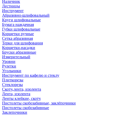
Наличник
Лестницы
Инструмент
Абразивно-шлифовальный
Круги шлифовальные
Бумага наждачная
Губки шлифовальные
Корщетки ручные
Сетка абразивная
Терки для шлифования
Корщетки-насадки
Бруски абразивные
Измерительный
Уровни
Рулетки
Угольники
Инструмент по кафелю и стеклу
Плиткорезы
Стеклорезы
Скотч,лента, изолента
Лента, изолента
Ленты клейкие, скотч
Пистолеты скобозабивные, заклёпочники
Пистолеты скобозабивные
Заклепочники