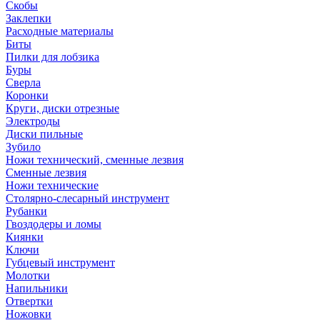
Скобы
Заклепки
Расходные материалы
Биты
Пилки для лобзика
Буры
Сверла
Коронки
Круги, диски отрезные
Электроды
Диски пильные
Зубило
Ножи технический, сменные лезвия
Сменные лезвия
Ножи технические
Столярно-слесарный инструмент
Рубанки
Гвоздодеры и ломы
Киянки
Ключи
Губцевый инструмент
Молотки
Напильники
Отвертки
Ножовки