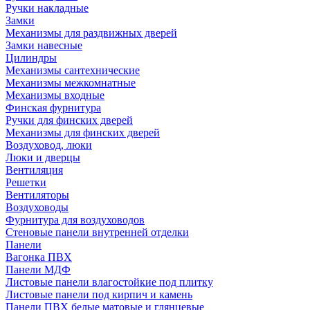
Ручки накладные
Замки
Механизмы для раздвижных дверей
Замки навесные
Цилиндры
Механизмы сантехнические
Механизмы межкомнатные
Механизмы входные
Финская фурнитура
Ручки для финских дверей
Механизмы для финских дверей
Воздуховод, люки
Люки и дверцы
Вентиляция
Решетки
Вентиляторы
Воздуховоды
Фурнитура для воздуховодов
Стеновые панели внутренней отделки
Панели
Вагонка ПВХ
Панели МДФ
Листовые панели влагостойкие под плитку
Листовые панели под кирпич и камень
Панели ПВХ белые матовые и глянцевые