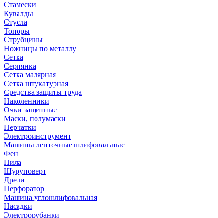
Стамески
Кувалды
Стусла
Топоры
Струбцины
Ножницы по металлу
Сетка
Серпянка
Сетка малярная
Сетка штукатурная
Средства защиты труда
Наколенники
Очки защитные
Маски, полумаски
Перчатки
Электроинструмент
Машины ленточные шлифовальные
Фен
Пила
Шуруповерт
Дрели
Перфоратор
Машина углошлифовальная
Насадки
Электрорубанки