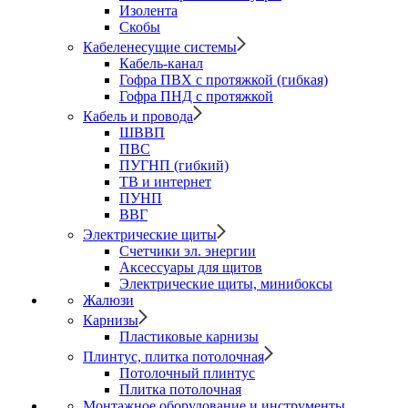
Изолента
Скобы
Кабеленесущие системы
Кабель-канал
Гофра ПВХ с протяжкой (гибкая)
Гофра ПНД с протяжкой
Кабель и провода
ШВВП
ПВС
ПУГНП (гибкий)
ТВ и интернет
ПУНП
ВВГ
Электрические щиты
Счетчики эл. энергии
Аксессуары для щитов
Электрические щиты, минибоксы
Жалюзи
Карнизы
Пластиковые карнизы
Плинтус, плитка потолочная
Потолочный плинтус
Плитка потолочная
Монтажное оборудование и инструменты