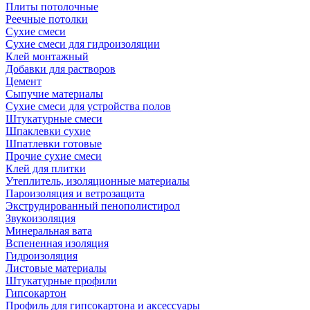
Плиты потолочные
Реечные потолки
Сухие смеси
Сухие смеси для гидроизоляции
Клей монтажный
Добавки для растворов
Цемент
Сыпучие материалы
Сухие смеси для устройства полов
Штукатурные смеси
Шпаклевки сухие
Шпатлевки готовые
Прочие сухие смеси
Клей для плитки
Утеплитель, изоляционные материалы
Пароизоляция и ветрозащита
Экструдированный пенополистирол
Звукоизоляция
Минеральная вата
Вспененная изоляция
Гидроизоляция
Листовые материалы
Штукатурные профили
Гипсокартон
Профиль для гипсокартона и аксессуары