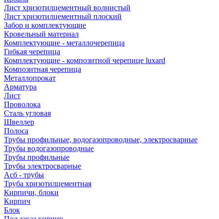
Лист хризотилцементный волнистый
Лист хризотилцементный плоский
Забор и комплектующие
Кровельный материал
Комплектующие - металлочерепица
Гибкая черепица
Комплектующие - композитной черепице luxard
Композитная черепица
Металлопрокат
Арматура
Лист
Проволока
Сталь угловая
Швеллер
Полоса
Трубы профильные, водогазопроводные, электросварные
Трубы водогазопроводные
Трубы профильные
Трубы электросварные
Асб - трубы
Труба хризотилцементная
Кирпичи, блоки
Кирпич
Блок
Под заказ кирпич