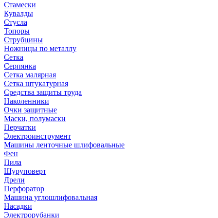
Стамески
Кувалды
Стусла
Топоры
Струбцины
Ножницы по металлу
Сетка
Серпянка
Сетка малярная
Сетка штукатурная
Средства защиты труда
Наколенники
Очки защитные
Маски, полумаски
Перчатки
Электроинструмент
Машины ленточные шлифовальные
Фен
Пила
Шуруповерт
Дрели
Перфоратор
Машина углошлифовальная
Насадки
Электрорубанки