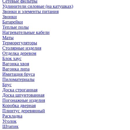
Сетевые фильтры
Удлинители силовые (на катушках)
Звонки и элементы питания
Звонки
Батарейки
Теплые полы
Нагревательные кабели
Маты
Терморегуляторы
Столярные изделия
Отделка деревом
Блок хаус
Вагонка хвоя
Вагонка липа
Имитация бруса
Пиломатериалы
Брус
Доска строганная
Доска шпунтованная
Погонажные изделия
Коробка дверная
Плинтус деревянный
Раскладка
Уголок
Штапик