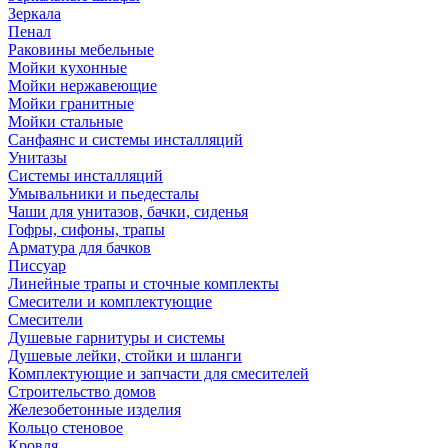
Зеркала
Пенал
Раковины мебельные
Мойки кухонные
Мойки нержавеющие
Мойки гранитные
Мойки стальные
Санфаянс и системы инсталляций
Унитазы
Системы инсталляций
Умывальники и пьедесталы
Чаши для унитазов, бачки, сиденья
Гофры, сифоны, трапы
Арматура для бачков
Писсуар
Линейные трапы и сточные комплекты
Смесители и комплектующие
Смесители
Душевые гарнитуры и системы
Душевые лейки, стойки и шланги
Комплектующие и запчасти для смесителей
Строительство домов
Железобетонные изделия
Кольцо стеновое
Кровля