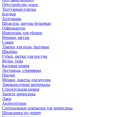
Обустройство дорог
Тротуарная плитка
Бордюр
Хозтовары
Шпагаты, шнуры бельевые
Гофрокартон
Инвентарь для уборки
Веники, метлы
Совки
Тряпки для пола, бытовые
Швабры
Губки, щетки для посуды
Вёдра, тазы
Бытовая химия
Лестницы, стремянки
Прочее
Мешки, пакеты для мусора
Лакокрасочные материалы
Строительная химия
Защита древесины
Лаки
Антисептики
Специальные покрытия для древесины
Шпаклевки по дереву