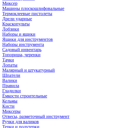
Миксер
Машины плоскошлифовальные
Термоклеевые пистолеты
Дрели ударные
Краскопульты
Лобзики
Наборы и ящики
Ящики для инструментов
Наборы инструмента
Садовый инвентарь
Топорища, черенки
Тачки
Лопаты
Малярный и штукатурный
Шпатели
Валики
Правила
Гладилки
Ёмкости строительные
Кельмы
Кисти
Миксеры
Отвесы, разметочный инструмент
Ручки для валиков
Терки и полутерки