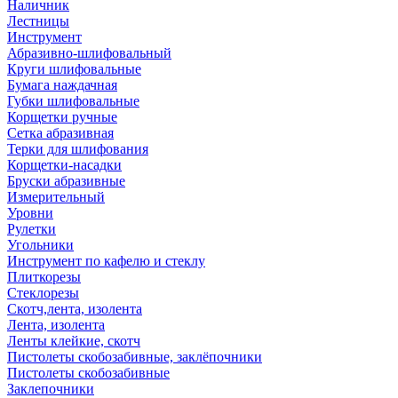
Наличник
Лестницы
Инструмент
Абразивно-шлифовальный
Круги шлифовальные
Бумага наждачная
Губки шлифовальные
Корщетки ручные
Сетка абразивная
Терки для шлифования
Корщетки-насадки
Бруски абразивные
Измерительный
Уровни
Рулетки
Угольники
Инструмент по кафелю и стеклу
Плиткорезы
Стеклорезы
Скотч,лента, изолента
Лента, изолента
Ленты клейкие, скотч
Пистолеты скобозабивные, заклёпочники
Пистолеты скобозабивные
Заклепочники