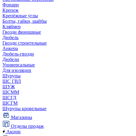
Фонари
Крепеж
Крепёжные углы
Болты, гайки, шайбы
Кляймер
Гвозди финишные
Дюбель
Гвозди строительные
Анкера
Дюбель-гвозди
Дюбели
Универсальные
Для изоляции
Шурупы
ШС ГВЛ
ШУЖ
ШСММ
ШСГД
ШСГМ
Шурупы кровельные
Магазины
Отделы продаж
Акции