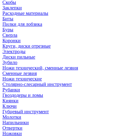
Скобы
Заклепки
Расходные материалы
Биты
Пилки для лобзика
Буры
Сверла
Коронки
Круги, диски отрезные
Электроды
Диски пильные
Зубило
Ножи технический, сменные лезвия
Сменные лезвия
Ножи технические
Столярно-слесарный инструмент
Рубанки
Гвоздодеры и ломы
Киянки
Ключи
Губцевый инструмент
Молотки
Напильники
Отвертки
Ножовки