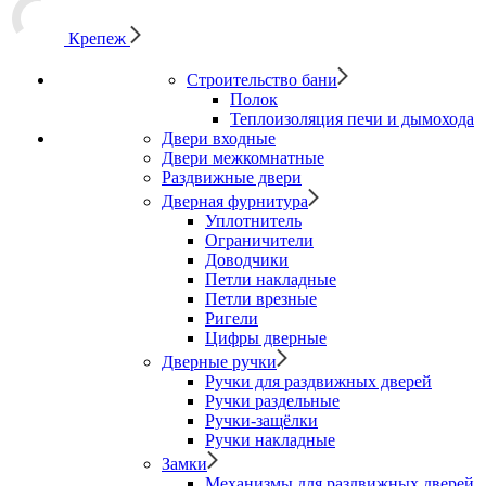
Крепеж
Строительство бани
Полок
Теплоизоляция печи и дымохода
Двери входные
Двери межкомнатные
Раздвижные двери
Дверная фурнитура
Уплотнитель
Ограничители
Доводчики
Петли накладные
Петли врезные
Ригели
Цифры дверные
Дверные ручки
Ручки для раздвижных дверей
Ручки раздельные
Ручки-защёлки
Ручки накладные
Замки
Механизмы для раздвижных дверей