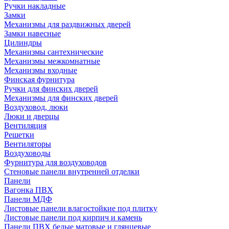
Ручки накладные
Замки
Механизмы для раздвижных дверей
Замки навесные
Цилиндры
Механизмы сантехнические
Механизмы межкомнатные
Механизмы входные
Финская фурнитура
Ручки для финских дверей
Механизмы для финских дверей
Воздуховод, люки
Люки и дверцы
Вентиляция
Решетки
Вентиляторы
Воздуховоды
Фурнитура для воздуховодов
Стеновые панели внутренней отделки
Панели
Вагонка ПВХ
Панели МДФ
Листовые панели влагостойкие под плитку
Листовые панели под кирпич и камень
Панели ПВХ белые матовые и глянцевые