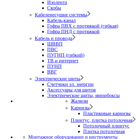
Изолента
Скобы
Кабеленесущие системы
Кабель-канал
Гофра ПВХ с протяжкой (гибкая)
Гофра ПНД с протяжкой
Кабель и провода
ШВВП
ПВС
ПУГНП (гибкий)
ТВ и интернет
ПУНП
ВВГ
Электрические щиты
Счетчики эл. энергии
Аксессуары для щитов
Электрические щиты, минибоксы
Жалюзи
Карнизы
Пластиковые карнизы
Плинтус, плитка потолочная
Потолочный плинтус
Плитка потолочная
Монтажное оборудование и инструменты