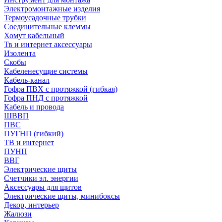
Электромонтажные изделия
Термоусадочные трубки
Соединительные клеммы
Хомут кабельный
Тв и интернет аксессуары
Изолента
Скобы
Кабеленесущие системы
Кабель-канал
Гофра ПВХ с протяжкой (гибкая)
Гофра ПНД с протяжкой
Кабель и провода
ШВВП
ПВС
ПУГНП (гибкий)
ТВ и интернет
ПУНП
ВВГ
Электрические щиты
Счетчики эл. энергии
Аксессуары для щитов
Электрические щиты, минибоксы
Декор, интерьер
Жалюзи