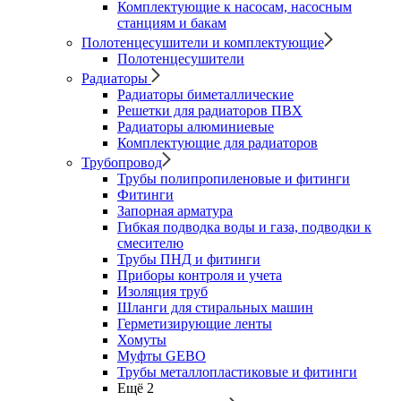
Комплектующие к насосам, насосным
станциям и бакам
Полотенцесушители и комплектующие
Полотенцесушители
Радиаторы
Радиаторы биметаллические
Решетки для радиаторов ПВХ
Радиаторы алюминиевые
Комплектующие для радиаторов
Трубопровод
Трубы полипропиленовые и фитинги
Фитинги
Запорная арматура
Гибкая подводка воды и газа, подводки к
смесителю
Трубы ПНД и фитинги
Приборы контроля и учета
Изоляция труб
Шланги для стиральных машин
Герметизирующие ленты
Хомуты
Муфты GEBO
Трубы металлопластиковые и фитинги
Ещё 2