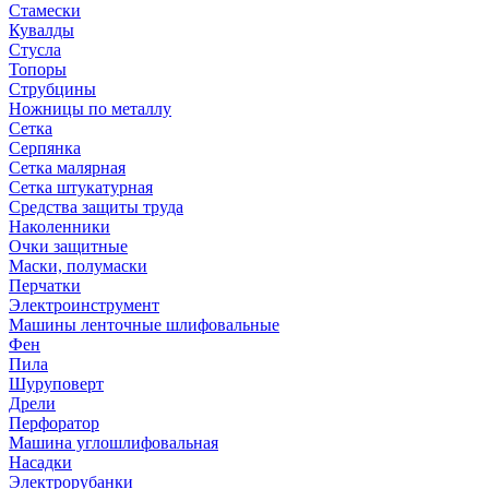
Стамески
Кувалды
Стусла
Топоры
Струбцины
Ножницы по металлу
Сетка
Серпянка
Сетка малярная
Сетка штукатурная
Средства защиты труда
Наколенники
Очки защитные
Маски, полумаски
Перчатки
Электроинструмент
Машины ленточные шлифовальные
Фен
Пила
Шуруповерт
Дрели
Перфоратор
Машина углошлифовальная
Насадки
Электрорубанки