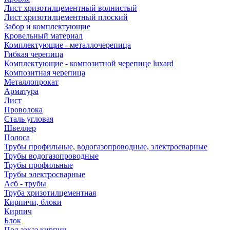
Лист хризотилцементный волнистый
Лист хризотилцементный плоский
Забор и комплектующие
Кровельный материал
Комплектующие - металлочерепица
Гибкая черепица
Комплектующие - композитной черепице luxard
Композитная черепица
Металлопрокат
Арматура
Лист
Проволока
Сталь угловая
Швеллер
Полоса
Трубы профильные, водогазопроводные, электросварные
Трубы водогазопроводные
Трубы профильные
Трубы электросварные
Асб - трубы
Труба хризотилцементная
Кирпичи, блоки
Кирпич
Блок
Под заказ кирпич