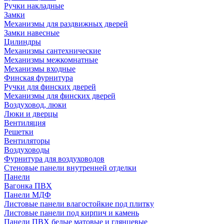
Ручки накладные
Замки
Механизмы для раздвижных дверей
Замки навесные
Цилиндры
Механизмы сантехнические
Механизмы межкомнатные
Механизмы входные
Финская фурнитура
Ручки для финских дверей
Механизмы для финских дверей
Воздуховод, люки
Люки и дверцы
Вентиляция
Решетки
Вентиляторы
Воздуховоды
Фурнитура для воздуховодов
Стеновые панели внутренней отделки
Панели
Вагонка ПВХ
Панели МДФ
Листовые панели влагостойкие под плитку
Листовые панели под кирпич и камень
Панели ПВХ белые матовые и глянцевые