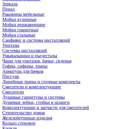
Зеркала
Пенал
Раковины мебельные
Мойки кухонные
Мойки нержавеющие
Мойки гранитные
Мойки стальные
Санфаянс и системы инсталляций
Унитазы
Системы инсталляций
Умывальники и пьедесталы
Чаши для унитазов, бачки, сиденья
Гофры, сифоны, трапы
Арматура для бачков
Писсуар
Линейные трапы и сточные комплекты
Смесители и комплектующие
Смесители
Душевые гарнитуры и системы
Душевые лейки, стойки и шланги
Комплектующие и запчасти для смесителей
Строительство домов
Железобетонные изделия
Кольцо стеновое
Кровля