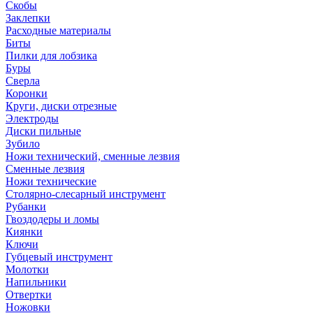
Скобы
Заклепки
Расходные материалы
Биты
Пилки для лобзика
Буры
Сверла
Коронки
Круги, диски отрезные
Электроды
Диски пильные
Зубило
Ножи технический, сменные лезвия
Сменные лезвия
Ножи технические
Столярно-слесарный инструмент
Рубанки
Гвоздодеры и ломы
Киянки
Ключи
Губцевый инструмент
Молотки
Напильники
Отвертки
Ножовки