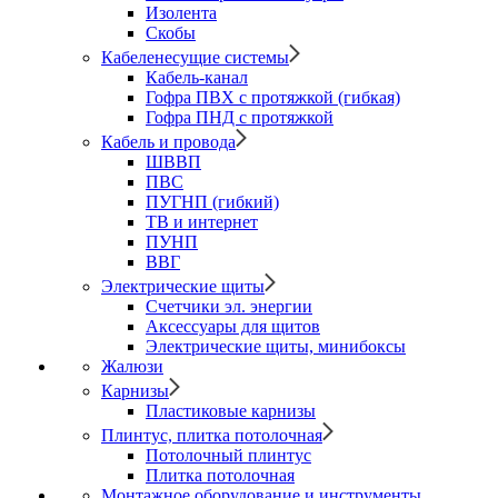
Изолента
Скобы
Кабеленесущие системы
Кабель-канал
Гофра ПВХ с протяжкой (гибкая)
Гофра ПНД с протяжкой
Кабель и провода
ШВВП
ПВС
ПУГНП (гибкий)
ТВ и интернет
ПУНП
ВВГ
Электрические щиты
Счетчики эл. энергии
Аксессуары для щитов
Электрические щиты, минибоксы
Жалюзи
Карнизы
Пластиковые карнизы
Плинтус, плитка потолочная
Потолочный плинтус
Плитка потолочная
Монтажное оборудование и инструменты