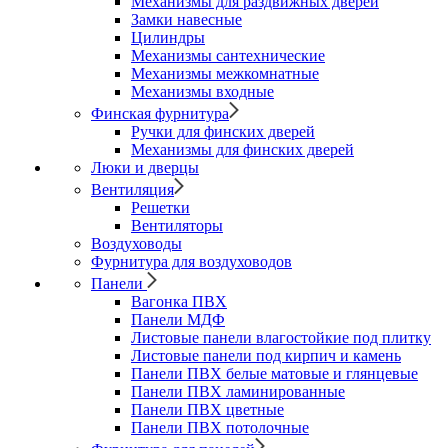
Механизмы для раздвижных дверей
Замки навесные
Цилиндры
Механизмы сантехнические
Механизмы межкомнатные
Механизмы входные
Финская фурнитура
Ручки для финских дверей
Механизмы для финских дверей
Люки и дверцы
Вентиляция
Решетки
Вентиляторы
Воздуховоды
Фурнитура для воздуховодов
Панели
Вагонка ПВХ
Панели МДФ
Листовые панели влагостойкие под плитку
Листовые панели под кирпич и камень
Панели ПВХ белые матовые и глянцевые
Панели ПВХ ламинированные
Панели ПВХ цветные
Панели ПВХ потолочные