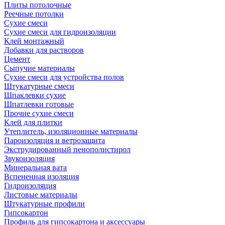
Плиты потолочные
Реечные потолки
Сухие смеси
Сухие смеси для гидроизоляции
Клей монтажный
Добавки для растворов
Цемент
Сыпучие материалы
Сухие смеси для устройства полов
Штукатурные смеси
Шпаклевки сухие
Шпатлевки готовые
Прочие сухие смеси
Клей для плитки
Утеплитель, изоляционные материалы
Пароизоляция и ветрозащита
Экструдированный пенополистирол
Звукоизоляция
Минеральная вата
Вспененная изоляция
Гидроизоляция
Листовые материалы
Штукатурные профили
Гипсокартон
Профиль для гипсокартона и аксессуары