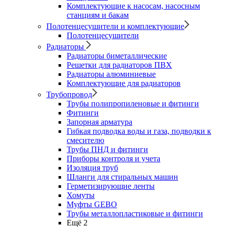
Комплектующие к насосам, насосным
станциям и бакам
Полотенцесушители и комплектующие
Полотенцесушители
Радиаторы
Радиаторы биметаллические
Решетки для радиаторов ПВХ
Радиаторы алюминиевые
Комплектующие для радиаторов
Трубопровод
Трубы полипропиленовые и фитинги
Фитинги
Запорная арматура
Гибкая подводка воды и газа, подводки к
смесителю
Трубы ПНД и фитинги
Приборы контроля и учета
Изоляция труб
Шланги для стиральных машин
Герметизирующие ленты
Хомуты
Муфты GEBO
Трубы металлопластиковые и фитинги
Ещё 2