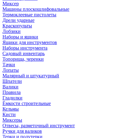
Миксер
Машины плоскошлифовальные
Термоклеевые пистолеты
Дрели ударные
Краскопульты
Лобзики
Наборы и ящики
Ящики для инструментов
Наборы инструмента
Садовый инвентарь
Топорища, черенки
Тачки
Лопаты
Малярный и штукатурный
Шпатели
Валики
Правила
Гладилки
Ёмкости строительные
Кельмы
Кисти
Миксеры
Отвесы, разметочный инструмент
Ручки для валиков
Терки и полутерки