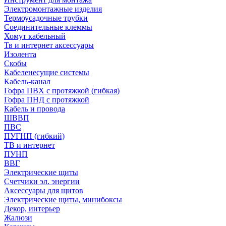
Электромонтажные изделия
Термоусадочные трубки
Соединительные клеммы
Хомут кабельный
Тв и интернет аксессуары
Изолента
Скобы
Кабеленесущие системы
Кабель-канал
Гофра ПВХ с протяжкой (гибкая)
Гофра ПНД с протяжкой
Кабель и провода
ШВВП
ПВС
ПУГНП (гибкий)
ТВ и интернет
ПУНП
ВВГ
Электрические щиты
Счетчики эл. энергии
Аксессуары для щитов
Электрические щиты, минибоксы
Декор, интерьер
Жалюзи