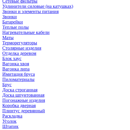
Сетевые фильтры
Удлинители силовые (на катушках)
Звонки и элементы питания
Звонки
Батарейки
Теплые полы
Нагревательные кабели
Маты
Терморегуляторы
Столярные изделия
Отделка деревом
Блок хаус
Вагонка хвоя
Вагонка липа
Имитация бруса
Пиломатериалы
Брус
Доска строганная
Доска шпунтованная
Погонажные изделия
Коробка дверная
Плинтус деревянный
Раскладка
Уголок
Штапик