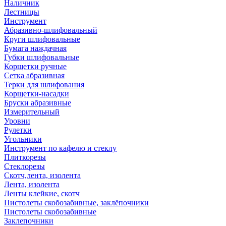
Наличник
Лестницы
Инструмент
Абразивно-шлифовальный
Круги шлифовальные
Бумага наждачная
Губки шлифовальные
Корщетки ручные
Сетка абразивная
Терки для шлифования
Корщетки-насадки
Бруски абразивные
Измерительный
Уровни
Рулетки
Угольники
Инструмент по кафелю и стеклу
Плиткорезы
Стеклорезы
Скотч,лента, изолента
Лента, изолента
Ленты клейкие, скотч
Пистолеты скобозабивные, заклёпочники
Пистолеты скобозабивные
Заклепочники