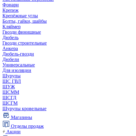
Фонари
Крепеж
Крепёжные углы
Болты, гайки, шайбы
Кляймер
Гвозди финишные
Дюбель
Гвозди строительные
Анкера
Дюбель-гвозди
Дюбели
Универсальные
Для изоляции
Шурупы
ШС ГВЛ
ШУЖ
ШСММ
ШСГД
ШСГМ
Шурупы кровельные
Магазины
Отделы продаж
Акции