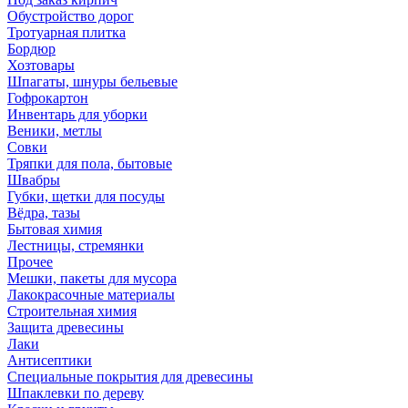
Обустройство дорог
Тротуарная плитка
Бордюр
Хозтовары
Шпагаты, шнуры бельевые
Гофрокартон
Инвентарь для уборки
Веники, метлы
Совки
Тряпки для пола, бытовые
Швабры
Губки, щетки для посуды
Вёдра, тазы
Бытовая химия
Лестницы, стремянки
Прочее
Мешки, пакеты для мусора
Лакокрасочные материалы
Строительная химия
Защита древесины
Лаки
Антисептики
Специальные покрытия для древесины
Шпаклевки по дереву