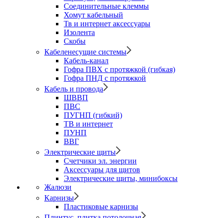
Соединительные клеммы
Хомут кабельный
Тв и интернет аксессуары
Изолента
Скобы
Кабеленесущие системы
Кабель-канал
Гофра ПВХ с протяжкой (гибкая)
Гофра ПНД с протяжкой
Кабель и провода
ШВВП
ПВС
ПУГНП (гибкий)
ТВ и интернет
ПУНП
ВВГ
Электрические щиты
Счетчики эл. энергии
Аксессуары для щитов
Электрические щиты, минибоксы
Жалюзи
Карнизы
Пластиковые карнизы
Плинтус, плитка потолочная