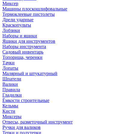
Миксер
Машины плоскошлифовальные
Термоклеевые пистолеты
Дрели ударные
Краскопульты
Лобзики
Наборы и ящики
Ящики для инструментов
Наборы инструмента
Садовый инвентарь
Топорища, черенки
Тачки
Лопаты
Малярный и штукатурный
Шпатели
Валики
Правила
Гладилки
Ёмкости строительные
Кельмы
Кисти
Миксеры
Отвесы, разметочный инструмент
Ручки для валиков
Терки и полутерки