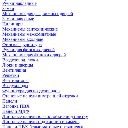
Ручки накладные
Замки
Механизмы для раздвижных дверей
Замки навесные
Цилиндры
Механизмы сантехнические
Механизмы межкомнатные
Механизмы входные
Финская фурнитура
Ручки для финских дверей
Механизмы для финских дверей
Воздуховод, люки
Люки и дверцы
Вентиляция
Решетки
Вентиляторы
Воздуховоды
Фурнитура для воздуховодов
Стеновые панели внутренней отделки
Панели
Вагонка ПВХ
Панели МДФ
Листовые панели влагостойкие под плитку
Листовые панели под кирпич и камень
Панели ПВХ белые матовые и глянцевые