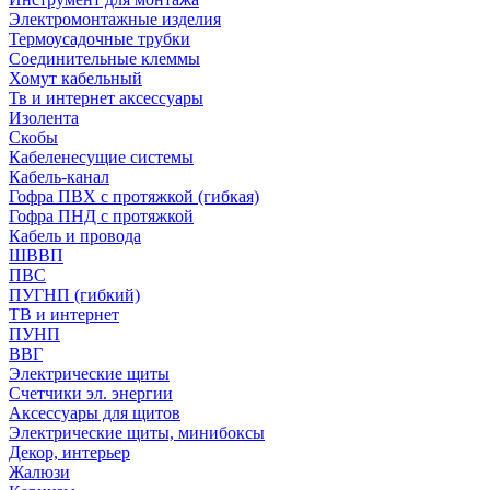
Электромонтажные изделия
Термоусадочные трубки
Соединительные клеммы
Хомут кабельный
Тв и интернет аксессуары
Изолента
Скобы
Кабеленесущие системы
Кабель-канал
Гофра ПВХ с протяжкой (гибкая)
Гофра ПНД с протяжкой
Кабель и провода
ШВВП
ПВС
ПУГНП (гибкий)
ТВ и интернет
ПУНП
ВВГ
Электрические щиты
Счетчики эл. энергии
Аксессуары для щитов
Электрические щиты, минибоксы
Декор, интерьер
Жалюзи