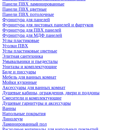
Панели ПВХ ламинированные
Панели ПВХ цветные
Панели ПВХ потолочные
Фурнитура для панелей
Фурнитура для листовых панелей и фартуков
Фурнитура для ПВХ панелей
Фурнитура для МДФ панелей
Углы пластиковые
Уголки ПВХ
Углы пластиковые цветные
Элитная сантехника
Умывальники и пьедесталы
Унитазы и комплектующие
Биде и писсуары
Мебель для ванных комнат
Мойки кухонные
Аксессуары для ванных комнат
Душевые кабины, ограждения, двери и поддоны
Смесители и комплектующие
Душевые гарнитуры и аксессуары
Ванны
Напольные покрытия
Линолеум
Ламинированный пол
Расходные материалы для напольных покрытий