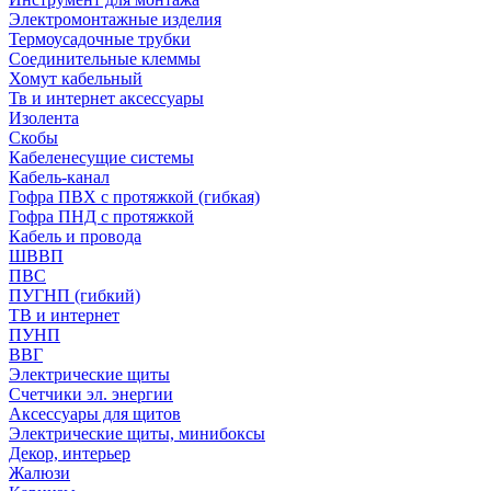
Электромонтажные изделия
Термоусадочные трубки
Соединительные клеммы
Хомут кабельный
Тв и интернет аксессуары
Изолента
Скобы
Кабеленесущие системы
Кабель-канал
Гофра ПВХ с протяжкой (гибкая)
Гофра ПНД с протяжкой
Кабель и провода
ШВВП
ПВС
ПУГНП (гибкий)
ТВ и интернет
ПУНП
ВВГ
Электрические щиты
Счетчики эл. энергии
Аксессуары для щитов
Электрические щиты, минибоксы
Декор, интерьер
Жалюзи