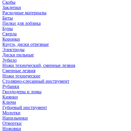
Скобы
Заклепки
Расходные материалы
Биты
Пилки для лобзика
Буры
Сверла
Коронки
Круги, диски отрезные
Электроды
Диски пильные
Зубило
Ножи технический, сменные лезвия
Сменные лезвия
Ножи технические
Столярно-слесарный инструмент
Рубанки
Гвоздодеры и ломы
Киянки
Ключи
Губцевый инструмент
Молотки
Напильники
Отвертки
Ножовки