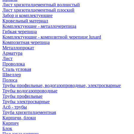
Лист хризотилцементный волнистый
Лист хризотилцементный плоский
Забор и комплектующие
Кровельный материал
Комплектующие - металлочерепица
Гибкая черепица
Комплектующие - композитной черепице luxard
Композитная черепица
Металлопрокат
Арматура
Лист
Проволока
Сталь угловая
Швеллер
Полоса
Трубы профильные, водогазопроводные, электросварные
Трубы водогазопроводные
Трубы профильные
Трубы электросварные
Асб - трубы
Труба хризотилцементная
Кирпичи, блоки
Кирпич
Блок
Под заказ кирпич