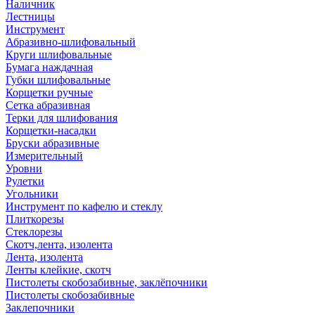
Наличник
Лестницы
Инструмент
Абразивно-шлифовальный
Круги шлифовальные
Бумага наждачная
Губки шлифовальные
Корщетки ручные
Сетка абразивная
Терки для шлифования
Корщетки-насадки
Бруски абразивные
Измерительный
Уровни
Рулетки
Угольники
Инструмент по кафелю и стеклу
Плиткорезы
Стеклорезы
Скотч,лента, изолента
Лента, изолента
Ленты клейкие, скотч
Пистолеты скобозабивные, заклёпочники
Пистолеты скобозабивные
Заклепочники