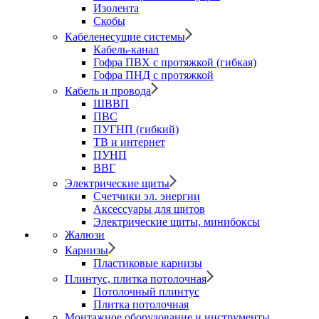
Изолента
Скобы
Кабеленесущие системы
Кабель-канал
Гофра ПВХ с протяжкой (гибкая)
Гофра ПНД с протяжкой
Кабель и провода
ШВВП
ПВС
ПУГНП (гибкий)
ТВ и интернет
ПУНП
ВВГ
Электрические щиты
Счетчики эл. энергии
Аксессуары для щитов
Электрические щиты, минибоксы
Жалюзи
Карнизы
Пластиковые карнизы
Плинтус, плитка потолочная
Потолочный плинтус
Плитка потолочная
Монтажное оборудование и инструменты