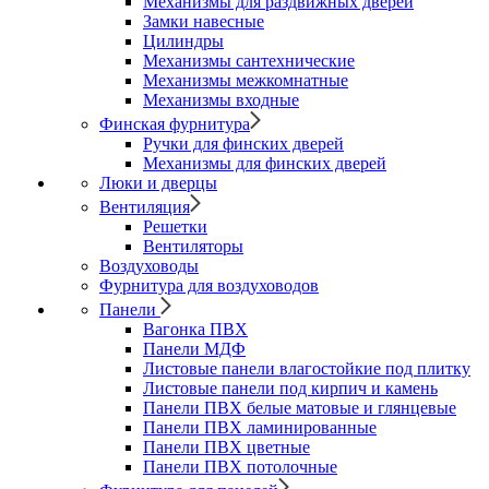
Механизмы для раздвижных дверей
Замки навесные
Цилиндры
Механизмы сантехнические
Механизмы межкомнатные
Механизмы входные
Финская фурнитура
Ручки для финских дверей
Механизмы для финских дверей
Люки и дверцы
Вентиляция
Решетки
Вентиляторы
Воздуховоды
Фурнитура для воздуховодов
Панели
Вагонка ПВХ
Панели МДФ
Листовые панели влагостойкие под плитку
Листовые панели под кирпич и камень
Панели ПВХ белые матовые и глянцевые
Панели ПВХ ламинированные
Панели ПВХ цветные
Панели ПВХ потолочные