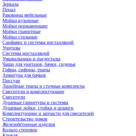
Зеркала
Пенал
Раковины мебельные
Мойки кухонные
Мойки нержавеющие
Мойки гранитные
Мойки стальные
Санфаянс и системы инсталляций
Унитазы
Системы инсталляций
Умывальники и пьедесталы
Чаши для унитазов, бачки, сиденья
Гофры, сифоны, трапы
Арматура для бачков
Писсуар
Линейные трапы и сточные комплекты
Смесители и комплектующие
Смесители
Душевые гарнитуры и системы
Душевые лейки, стойки и шланги
Комплектующие и запчасти для смесителей
Строительство домов
Железобетонные изделия
Кольцо стеновое
Кровля