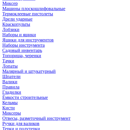
Миксер
Машины плоскошлифовальные
Термоклеевые пистолеты
Дрели ударные
Краскопульты
Лобзики
Наборы и ящики
Ящики для инструментов
Наборы инструмента
Садовый инвентарь
Топорища, черенки
Тачки
Лопаты
Малярный и штукатурный
Шпатели
Валики
Правила
Гладилки
Ёмкости строительные
Кельмы
Кисти
Миксеры
Отвесы, разметочный инструмент
Ручки для валиков
Терки и полутерки