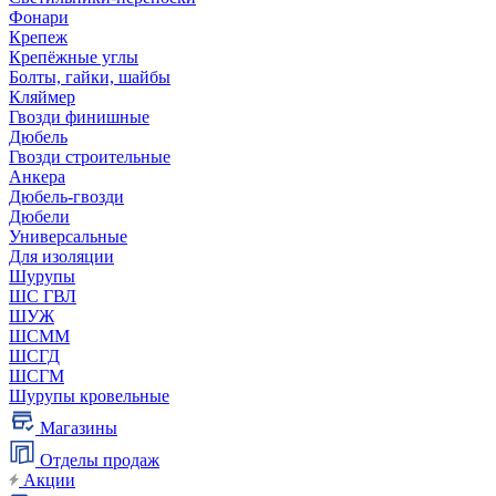
Фонари
Крепеж
Крепёжные углы
Болты, гайки, шайбы
Кляймер
Гвозди финишные
Дюбель
Гвозди строительные
Анкера
Дюбель-гвозди
Дюбели
Универсальные
Для изоляции
Шурупы
ШС ГВЛ
ШУЖ
ШСММ
ШСГД
ШСГМ
Шурупы кровельные
Магазины
Отделы продаж
Акции