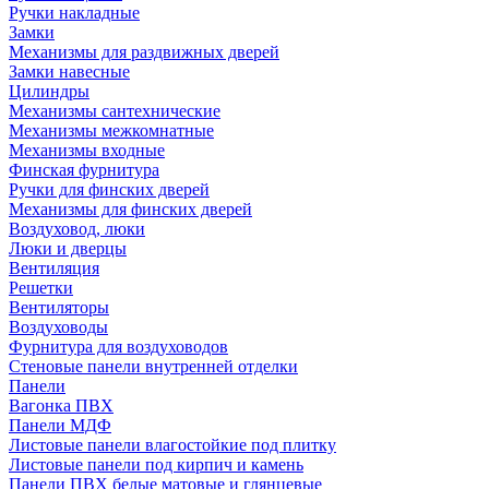
Ручки накладные
Замки
Механизмы для раздвижных дверей
Замки навесные
Цилиндры
Механизмы сантехнические
Механизмы межкомнатные
Механизмы входные
Финская фурнитура
Ручки для финских дверей
Механизмы для финских дверей
Воздуховод, люки
Люки и дверцы
Вентиляция
Решетки
Вентиляторы
Воздуховоды
Фурнитура для воздуховодов
Стеновые панели внутренней отделки
Панели
Вагонка ПВХ
Панели МДФ
Листовые панели влагостойкие под плитку
Листовые панели под кирпич и камень
Панели ПВХ белые матовые и глянцевые