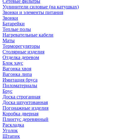
Сетевые фильтры
Удлинители силовые (на катушках)
Звонки и элементы питания
Звонки
Батарейки
Теплые полы
Нагревательные кабели
Маты
Терморегуляторы
Столярные изделия
Отделка деревом
Блок хаус
Вагонка хвоя
Вагонка липа
Имитация бруса
Пиломатериалы
Брус
Доска строганная
Доска шпунтованная
Погонажные изделия
Коробка дверная
Плинтус деревянный
Раскладка
Уголок
Штапик