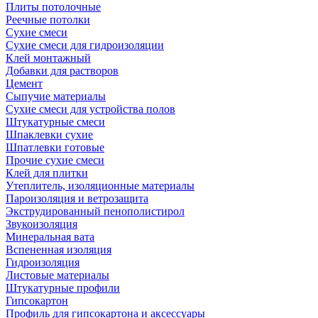
Плиты потолочные
Реечные потолки
Сухие смеси
Сухие смеси для гидроизоляции
Клей монтажный
Добавки для растворов
Цемент
Сыпучие материалы
Сухие смеси для устройства полов
Штукатурные смеси
Шпаклевки сухие
Шпатлевки готовые
Прочие сухие смеси
Клей для плитки
Утеплитель, изоляционные материалы
Пароизоляция и ветрозащита
Экструдированный пенополистирол
Звукоизоляция
Минеральная вата
Вспененная изоляция
Гидроизоляция
Листовые материалы
Штукатурные профили
Гипсокартон
Профиль для гипсокартона и аксессуары