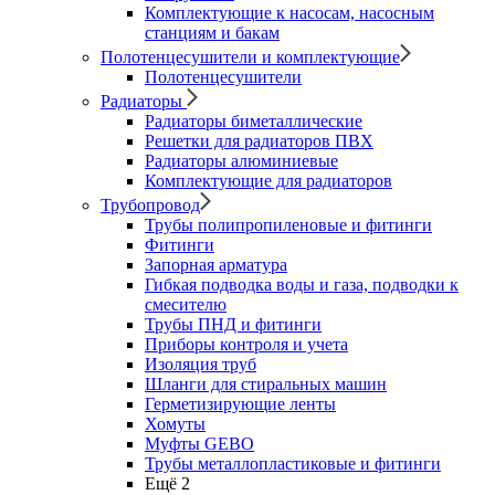
Комплектующие к насосам, насосным
станциям и бакам
Полотенцесушители и комплектующие
Полотенцесушители
Радиаторы
Радиаторы биметаллические
Решетки для радиаторов ПВХ
Радиаторы алюминиевые
Комплектующие для радиаторов
Трубопровод
Трубы полипропиленовые и фитинги
Фитинги
Запорная арматура
Гибкая подводка воды и газа, подводки к
смесителю
Трубы ПНД и фитинги
Приборы контроля и учета
Изоляция труб
Шланги для стиральных машин
Герметизирующие ленты
Хомуты
Муфты GEBO
Трубы металлопластиковые и фитинги
Ещё 2