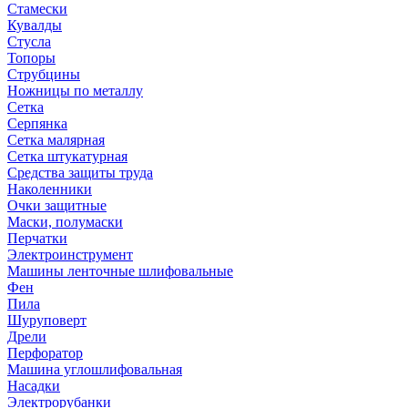
Стамески
Кувалды
Стусла
Топоры
Струбцины
Ножницы по металлу
Сетка
Серпянка
Сетка малярная
Сетка штукатурная
Средства защиты труда
Наколенники
Очки защитные
Маски, полумаски
Перчатки
Электроинструмент
Машины ленточные шлифовальные
Фен
Пила
Шуруповерт
Дрели
Перфоратор
Машина углошлифовальная
Насадки
Электрорубанки