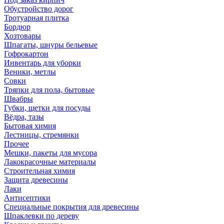
Обустройство дорог
Тротуарная плитка
Бордюр
Хозтовары
Шпагаты, шнуры бельевые
Гофрокартон
Инвентарь для уборки
Веники, метлы
Совки
Тряпки для пола, бытовые
Швабры
Губки, щетки для посуды
Вёдра, тазы
Бытовая химия
Лестницы, стремянки
Прочее
Мешки, пакеты для мусора
Лакокрасочные материалы
Строительная химия
Защита древесины
Лаки
Антисептики
Специальные покрытия для древесины
Шпаклевки по дереву