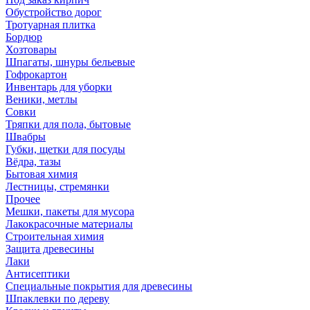
Обустройство дорог
Тротуарная плитка
Бордюр
Хозтовары
Шпагаты, шнуры бельевые
Гофрокартон
Инвентарь для уборки
Веники, метлы
Совки
Тряпки для пола, бытовые
Швабры
Губки, щетки для посуды
Вёдра, тазы
Бытовая химия
Лестницы, стремянки
Прочее
Мешки, пакеты для мусора
Лакокрасочные материалы
Строительная химия
Защита древесины
Лаки
Антисептики
Специальные покрытия для древесины
Шпаклевки по дереву