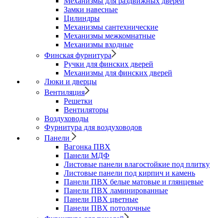
Механизмы для раздвижных дверей
Замки навесные
Цилиндры
Механизмы сантехнические
Механизмы межкомнатные
Механизмы входные
Финская фурнитура
Ручки для финских дверей
Механизмы для финских дверей
Люки и дверцы
Вентиляция
Решетки
Вентиляторы
Воздуховоды
Фурнитура для воздуховодов
Панели
Вагонка ПВХ
Панели МДФ
Листовые панели влагостойкие под плитку
Листовые панели под кирпич и камень
Панели ПВХ белые матовые и глянцевые
Панели ПВХ ламинированные
Панели ПВХ цветные
Панели ПВХ потолочные