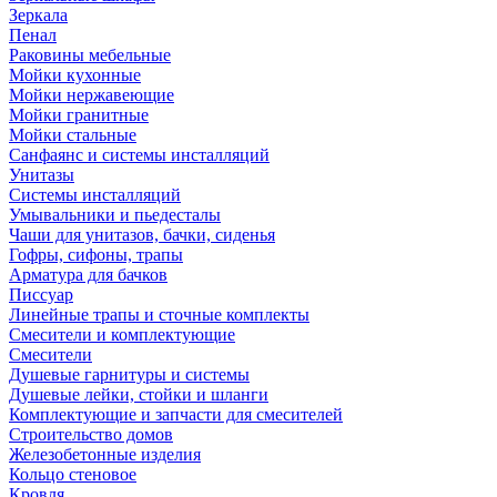
Зеркала
Пенал
Раковины мебельные
Мойки кухонные
Мойки нержавеющие
Мойки гранитные
Мойки стальные
Санфаянс и системы инсталляций
Унитазы
Системы инсталляций
Умывальники и пьедесталы
Чаши для унитазов, бачки, сиденья
Гофры, сифоны, трапы
Арматура для бачков
Писсуар
Линейные трапы и сточные комплекты
Смесители и комплектующие
Смесители
Душевые гарнитуры и системы
Душевые лейки, стойки и шланги
Комплектующие и запчасти для смесителей
Строительство домов
Железобетонные изделия
Кольцо стеновое
Кровля