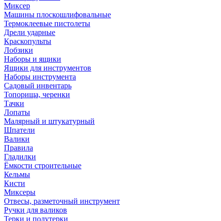
Миксер
Машины плоскошлифовальные
Термоклеевые пистолеты
Дрели ударные
Краскопульты
Лобзики
Наборы и ящики
Ящики для инструментов
Наборы инструмента
Садовый инвентарь
Топорища, черенки
Тачки
Лопаты
Малярный и штукатурный
Шпатели
Валики
Правила
Гладилки
Ёмкости строительные
Кельмы
Кисти
Миксеры
Отвесы, разметочный инструмент
Ручки для валиков
Терки и полутерки