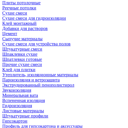
Плиты потолочные
Реечные потолки
Сухие смеси
Сухие смеси для гидроизоляции
Клей монтажный
Добавки для растворов
Цемент
Сыпучие материалы
Сухие смеси для устройства полов
Штукатурные смеси
Шпаклевки сухие
Шпатлевки готовые
Прочие сухие смеси
Клей для плитки
Утеплитель, изоляционные материалы
Пароизоляция и ветрозащита
Экструдированный пенополистирол
Звукоизоляция
Минеральная вата
Вспененная изоляция
Гидроизоляция
Листовые материалы
Штукатурные профили
Гипсокартон
Профиль для гипсокартона и аксессуары