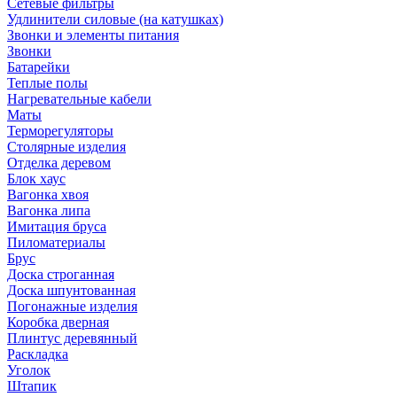
Сетевые фильтры
Удлинители силовые (на катушках)
Звонки и элементы питания
Звонки
Батарейки
Теплые полы
Нагревательные кабели
Маты
Терморегуляторы
Столярные изделия
Отделка деревом
Блок хаус
Вагонка хвоя
Вагонка липа
Имитация бруса
Пиломатериалы
Брус
Доска строганная
Доска шпунтованная
Погонажные изделия
Коробка дверная
Плинтус деревянный
Раскладка
Уголок
Штапик