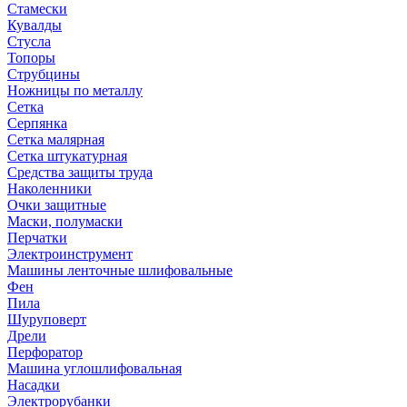
Стамески
Кувалды
Стусла
Топоры
Струбцины
Ножницы по металлу
Сетка
Серпянка
Сетка малярная
Сетка штукатурная
Средства защиты труда
Наколенники
Очки защитные
Маски, полумаски
Перчатки
Электроинструмент
Машины ленточные шлифовальные
Фен
Пила
Шуруповерт
Дрели
Перфоратор
Машина углошлифовальная
Насадки
Электрорубанки