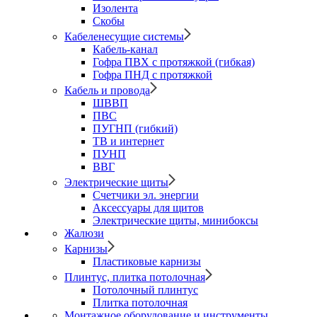
Изолента
Скобы
Кабеленесущие системы
Кабель-канал
Гофра ПВХ с протяжкой (гибкая)
Гофра ПНД с протяжкой
Кабель и провода
ШВВП
ПВС
ПУГНП (гибкий)
ТВ и интернет
ПУНП
ВВГ
Электрические щиты
Счетчики эл. энергии
Аксессуары для щитов
Электрические щиты, минибоксы
Жалюзи
Карнизы
Пластиковые карнизы
Плинтус, плитка потолочная
Потолочный плинтус
Плитка потолочная
Монтажное оборудование и инструменты