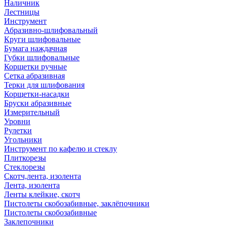
Наличник
Лестницы
Инструмент
Абразивно-шлифовальный
Круги шлифовальные
Бумага наждачная
Губки шлифовальные
Корщетки ручные
Сетка абразивная
Терки для шлифования
Корщетки-насадки
Бруски абразивные
Измерительный
Уровни
Рулетки
Угольники
Инструмент по кафелю и стеклу
Плиткорезы
Стеклорезы
Скотч,лента, изолента
Лента, изолента
Ленты клейкие, скотч
Пистолеты скобозабивные, заклёпочники
Пистолеты скобозабивные
Заклепочники