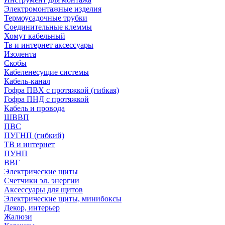
Электромонтажные изделия
Термоусадочные трубки
Соединительные клеммы
Хомут кабельный
Тв и интернет аксессуары
Изолента
Скобы
Кабеленесущие системы
Кабель-канал
Гофра ПВХ с протяжкой (гибкая)
Гофра ПНД с протяжкой
Кабель и провода
ШВВП
ПВС
ПУГНП (гибкий)
ТВ и интернет
ПУНП
ВВГ
Электрические щиты
Счетчики эл. энергии
Аксессуары для щитов
Электрические щиты, минибоксы
Декор, интерьер
Жалюзи