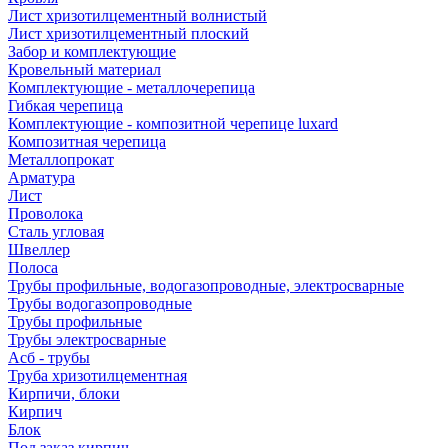
Лист хризотилцементный волнистый
Лист хризотилцементный плоский
Забор и комплектующие
Кровельный материал
Комплектующие - металлочерепица
Гибкая черепица
Комплектующие - композитной черепице luxard
Композитная черепица
Металлопрокат
Арматура
Лист
Проволока
Сталь угловая
Швеллер
Полоса
Трубы профильные, водогазопроводные, электросварные
Трубы водогазопроводные
Трубы профильные
Трубы электросварные
Асб - трубы
Труба хризотилцементная
Кирпичи, блоки
Кирпич
Блок
Под заказ кирпич