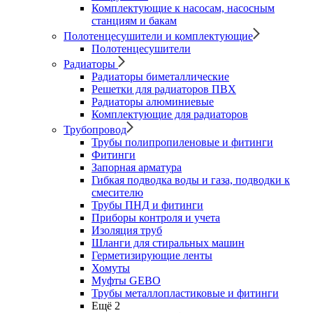
Комплектующие к насосам, насосным
станциям и бакам
Полотенцесушители и комплектующие
Полотенцесушители
Радиаторы
Радиаторы биметаллические
Решетки для радиаторов ПВХ
Радиаторы алюминиевые
Комплектующие для радиаторов
Трубопровод
Трубы полипропиленовые и фитинги
Фитинги
Запорная арматура
Гибкая подводка воды и газа, подводки к
смесителю
Трубы ПНД и фитинги
Приборы контроля и учета
Изоляция труб
Шланги для стиральных машин
Герметизирующие ленты
Хомуты
Муфты GEBO
Трубы металлопластиковые и фитинги
Ещё 2