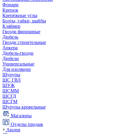
Фонари
Крепеж
Крепёжные углы
Болты, гайки, шайбы
Кляймер
Гвозди финишные
Дюбель
Гвозди строительные
Анкера
Дюбель-гвозди
Дюбели
Универсальные
Для изоляции
Шурупы
ШС ГВЛ
ШУЖ
ШСММ
ШСГД
ШСГМ
Шурупы кровельные
Магазины
Отделы продаж
Акции