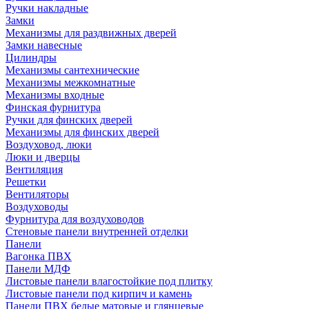
Ручки накладные
Замки
Механизмы для раздвижных дверей
Замки навесные
Цилиндры
Механизмы сантехнические
Механизмы межкомнатные
Механизмы входные
Финская фурнитура
Ручки для финских дверей
Механизмы для финских дверей
Воздуховод, люки
Люки и дверцы
Вентиляция
Решетки
Вентиляторы
Воздуховоды
Фурнитура для воздуховодов
Стеновые панели внутренней отделки
Панели
Вагонка ПВХ
Панели МДФ
Листовые панели влагостойкие под плитку
Листовые панели под кирпич и камень
Панели ПВХ белые матовые и глянцевые