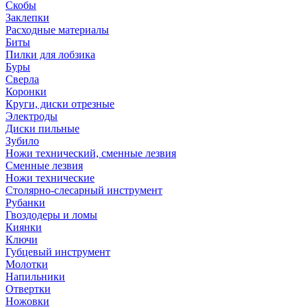
Скобы
Заклепки
Расходные материалы
Биты
Пилки для лобзика
Буры
Сверла
Коронки
Круги, диски отрезные
Электроды
Диски пильные
Зубило
Ножи технический, сменные лезвия
Сменные лезвия
Ножи технические
Столярно-слесарный инструмент
Рубанки
Гвоздодеры и ломы
Киянки
Ключи
Губцевый инструмент
Молотки
Напильники
Отвертки
Ножовки