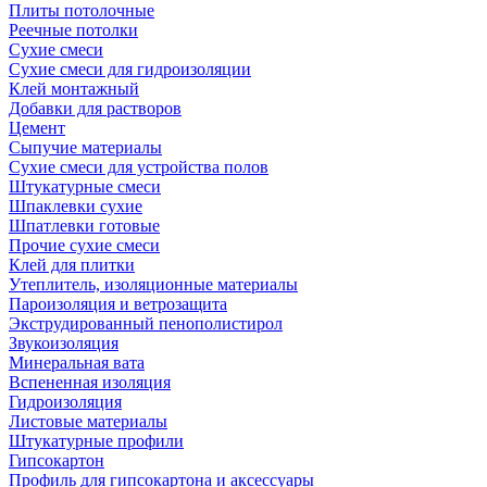
Плиты потолочные
Реечные потолки
Сухие смеси
Сухие смеси для гидроизоляции
Клей монтажный
Добавки для растворов
Цемент
Сыпучие материалы
Сухие смеси для устройства полов
Штукатурные смеси
Шпаклевки сухие
Шпатлевки готовые
Прочие сухие смеси
Клей для плитки
Утеплитель, изоляционные материалы
Пароизоляция и ветрозащита
Экструдированный пенополистирол
Звукоизоляция
Минеральная вата
Вспененная изоляция
Гидроизоляция
Листовые материалы
Штукатурные профили
Гипсокартон
Профиль для гипсокартона и аксессуары