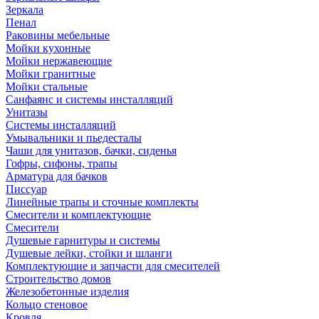
Зеркала
Пенал
Раковины мебельные
Мойки кухонные
Мойки нержавеющие
Мойки гранитные
Мойки стальные
Санфаянс и системы инсталляций
Унитазы
Системы инсталляций
Умывальники и пьедесталы
Чаши для унитазов, бачки, сиденья
Гофры, сифоны, трапы
Арматура для бачков
Писсуар
Линейные трапы и сточные комплекты
Смесители и комплектующие
Смесители
Душевые гарнитуры и системы
Душевые лейки, стойки и шланги
Комплектующие и запчасти для смесителей
Строительство домов
Железобетонные изделия
Кольцо стеновое
Кровля