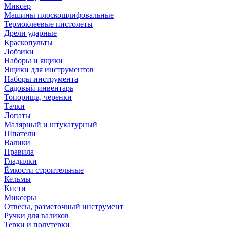
Миксер
Машины плоскошлифовальные
Термоклеевые пистолеты
Дрели ударные
Краскопульты
Лобзики
Наборы и ящики
Ящики для инструментов
Наборы инструмента
Садовый инвентарь
Топорища, черенки
Тачки
Лопаты
Малярный и штукатурный
Шпатели
Валики
Правила
Гладилки
Ёмкости строительные
Кельмы
Кисти
Миксеры
Отвесы, разметочный инструмент
Ручки для валиков
Терки и полутерки