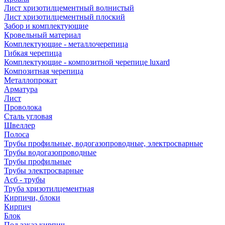
Лист хризотилцементный волнистый
Лист хризотилцементный плоский
Забор и комплектующие
Кровельный материал
Комплектующие - металлочерепица
Гибкая черепица
Комплектующие - композитной черепице luxard
Композитная черепица
Металлопрокат
Арматура
Лист
Проволока
Сталь угловая
Швеллер
Полоса
Трубы профильные, водогазопроводные, электросварные
Трубы водогазопроводные
Трубы профильные
Трубы электросварные
Асб - трубы
Труба хризотилцементная
Кирпичи, блоки
Кирпич
Блок
Под заказ кирпич