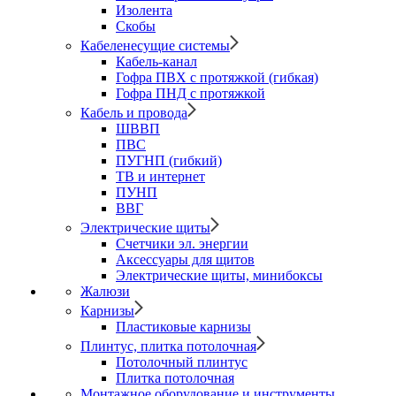
Изолента
Скобы
Кабеленесущие системы
Кабель-канал
Гофра ПВХ с протяжкой (гибкая)
Гофра ПНД с протяжкой
Кабель и провода
ШВВП
ПВС
ПУГНП (гибкий)
ТВ и интернет
ПУНП
ВВГ
Электрические щиты
Счетчики эл. энергии
Аксессуары для щитов
Электрические щиты, минибоксы
Жалюзи
Карнизы
Пластиковые карнизы
Плинтус, плитка потолочная
Потолочный плинтус
Плитка потолочная
Монтажное оборудование и инструменты