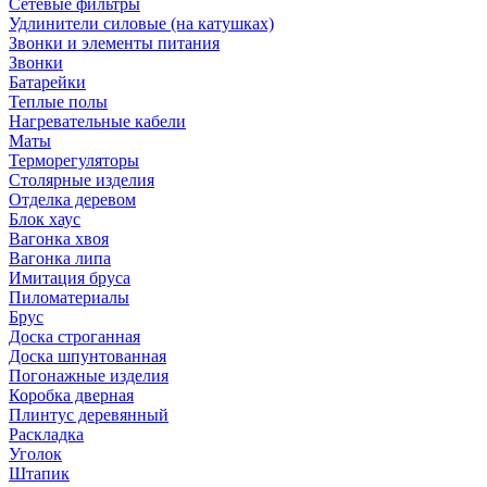
Сетевые фильтры
Удлинители силовые (на катушках)
Звонки и элементы питания
Звонки
Батарейки
Теплые полы
Нагревательные кабели
Маты
Терморегуляторы
Столярные изделия
Отделка деревом
Блок хаус
Вагонка хвоя
Вагонка липа
Имитация бруса
Пиломатериалы
Брус
Доска строганная
Доска шпунтованная
Погонажные изделия
Коробка дверная
Плинтус деревянный
Раскладка
Уголок
Штапик