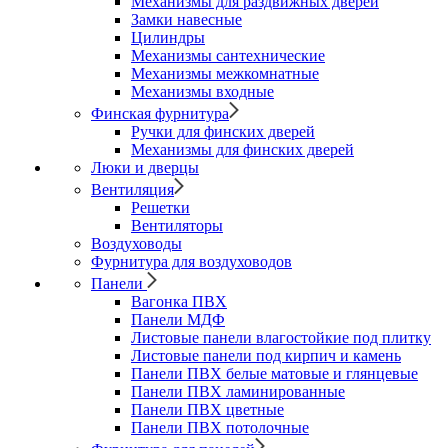
Механизмы для раздвижных дверей
Замки навесные
Цилиндры
Механизмы сантехнические
Механизмы межкомнатные
Механизмы входные
Финская фурнитура
Ручки для финских дверей
Механизмы для финских дверей
Люки и дверцы
Вентиляция
Решетки
Вентиляторы
Воздуховоды
Фурнитура для воздуховодов
Панели
Вагонка ПВХ
Панели МДФ
Листовые панели влагостойкие под плитку
Листовые панели под кирпич и камень
Панели ПВХ белые матовые и глянцевые
Панели ПВХ ламинированные
Панели ПВХ цветные
Панели ПВХ потолочные