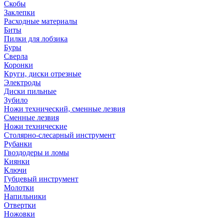
Скобы
Заклепки
Расходные материалы
Биты
Пилки для лобзика
Буры
Сверла
Коронки
Круги, диски отрезные
Электроды
Диски пильные
Зубило
Ножи технический, сменные лезвия
Сменные лезвия
Ножи технические
Столярно-слесарный инструмент
Рубанки
Гвоздодеры и ломы
Киянки
Ключи
Губцевый инструмент
Молотки
Напильники
Отвертки
Ножовки