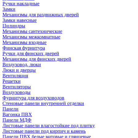
Ручки накладные
Замки
Механизмы для раздвижных дверей
Замки навесные
Цилиндры
Механизмы сантехнические
Механизмы межкомнатные
Механизмы входные
Финская фурнитура
Ручки для финских дверей
Механизмы для финских дверей
Воздуховод, люки
Люки и дверцы
Вентиляция
Решетки
Вентиляторы
Воздуховоды
Фурнитура для воздуховодов
Стеновые панели внутренней отделки
Панели
Вагонка ПВХ
Панели МДФ
Листовые панели влагостойкие под плитку
Листовые панели под кирпич и камень
Панели ПВХ белые матовые и глянцевые