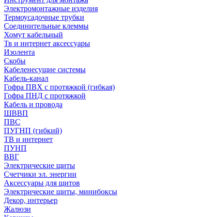
Электромонтажные изделия
Термоусадочные трубки
Соединительные клеммы
Хомут кабельный
Тв и интернет аксессуары
Изолента
Скобы
Кабеленесущие системы
Кабель-канал
Гофра ПВХ с протяжкой (гибкая)
Гофра ПНД с протяжкой
Кабель и провода
ШВВП
ПВС
ПУГНП (гибкий)
ТВ и интернет
ПУНП
ВВГ
Электрические щиты
Счетчики эл. энергии
Аксессуары для щитов
Электрические щиты, минибоксы
Декор, интерьер
Жалюзи