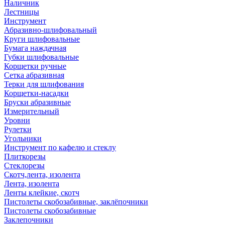
Наличник
Лестницы
Инструмент
Абразивно-шлифовальный
Круги шлифовальные
Бумага наждачная
Губки шлифовальные
Корщетки ручные
Сетка абразивная
Терки для шлифования
Корщетки-насадки
Бруски абразивные
Измерительный
Уровни
Рулетки
Угольники
Инструмент по кафелю и стеклу
Плиткорезы
Стеклорезы
Скотч,лента, изолента
Лента, изолента
Ленты клейкие, скотч
Пистолеты скобозабивные, заклёпочники
Пистолеты скобозабивные
Заклепочники