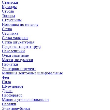
Стамески
Кувалды
Стусла
Топоры
Струбцины
Ножницы по металлу
Сетка
Серпянка
Сетка малярная
Сетка штукатурная
Средства защиты труда
Наколенники
Очки защитные
Маски, полумаски
Перчатки
Электроинструмент
Машины ленточные шлифовальные
Фен
Пила
Шуруповерт
Дрели
Перфоратор
Машина углошлифовальная
Насадки
Электрорубанки