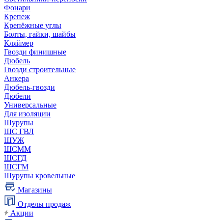
Фонари
Крепеж
Крепёжные углы
Болты, гайки, шайбы
Кляймер
Гвозди финишные
Дюбель
Гвозди строительные
Анкера
Дюбель-гвозди
Дюбели
Универсальные
Для изоляции
Шурупы
ШС ГВЛ
ШУЖ
ШСММ
ШСГД
ШСГМ
Шурупы кровельные
Магазины
Отделы продаж
Акции