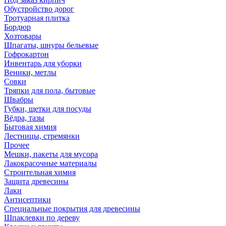
Обустройство дорог
Тротуарная плитка
Бордюр
Хозтовары
Шпагаты, шнуры бельевые
Гофрокартон
Инвентарь для уборки
Веники, метлы
Совки
Тряпки для пола, бытовые
Швабры
Губки, щетки для посуды
Вёдра, тазы
Бытовая химия
Лестницы, стремянки
Прочее
Мешки, пакеты для мусора
Лакокрасочные материалы
Строительная химия
Защита древесины
Лаки
Антисептики
Специальные покрытия для древесины
Шпаклевки по дереву