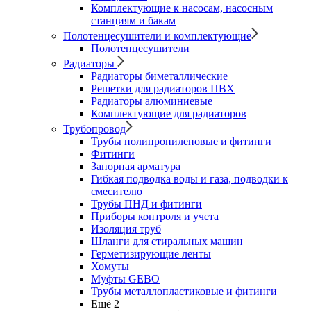
Комплектующие к насосам, насосным
станциям и бакам
Полотенцесушители и комплектующие
Полотенцесушители
Радиаторы
Радиаторы биметаллические
Решетки для радиаторов ПВХ
Радиаторы алюминиевые
Комплектующие для радиаторов
Трубопровод
Трубы полипропиленовые и фитинги
Фитинги
Запорная арматура
Гибкая подводка воды и газа, подводки к
смесителю
Трубы ПНД и фитинги
Приборы контроля и учета
Изоляция труб
Шланги для стиральных машин
Герметизирующие ленты
Хомуты
Муфты GEBO
Трубы металлопластиковые и фитинги
Ещё 2