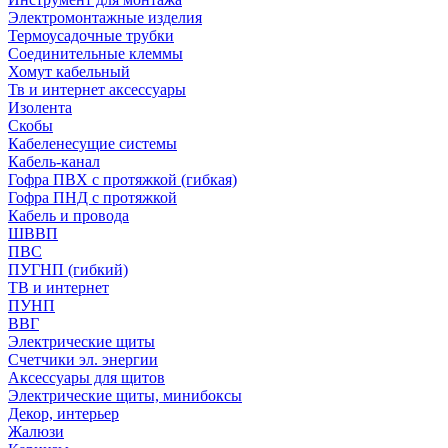
Электромонтажные изделия
Термоусадочные трубки
Соединительные клеммы
Хомут кабельный
Тв и интернет аксессуары
Изолента
Скобы
Кабеленесущие системы
Кабель-канал
Гофра ПВХ с протяжкой (гибкая)
Гофра ПНД с протяжкой
Кабель и провода
ШВВП
ПВС
ПУГНП (гибкий)
ТВ и интернет
ПУНП
ВВГ
Электрические щиты
Счетчики эл. энергии
Аксессуары для щитов
Электрические щиты, минибоксы
Декор, интерьер
Жалюзи