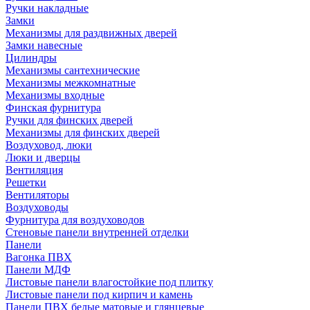
Ручки накладные
Замки
Механизмы для раздвижных дверей
Замки навесные
Цилиндры
Механизмы сантехнические
Механизмы межкомнатные
Механизмы входные
Финская фурнитура
Ручки для финских дверей
Механизмы для финских дверей
Воздуховод, люки
Люки и дверцы
Вентиляция
Решетки
Вентиляторы
Воздуховоды
Фурнитура для воздуховодов
Стеновые панели внутренней отделки
Панели
Вагонка ПВХ
Панели МДФ
Листовые панели влагостойкие под плитку
Листовые панели под кирпич и камень
Панели ПВХ белые матовые и глянцевые