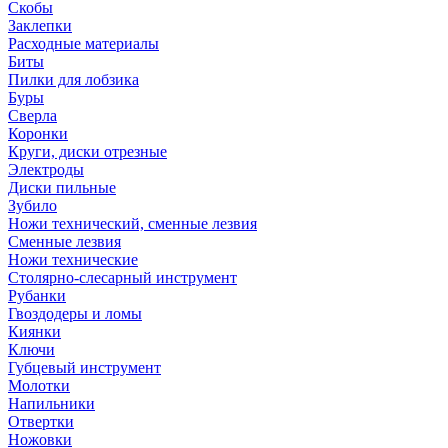
Скобы
Заклепки
Расходные материалы
Биты
Пилки для лобзика
Буры
Сверла
Коронки
Круги, диски отрезные
Электроды
Диски пильные
Зубило
Ножи технический, сменные лезвия
Сменные лезвия
Ножи технические
Столярно-слесарный инструмент
Рубанки
Гвоздодеры и ломы
Киянки
Ключи
Губцевый инструмент
Молотки
Напильники
Отвертки
Ножовки