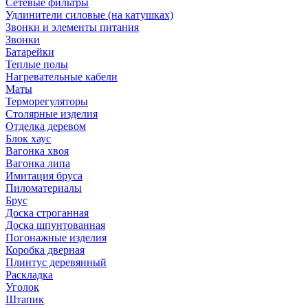
Сетевые фильтры
Удлинители силовые (на катушках)
Звонки и элементы питания
Звонки
Батарейки
Теплые полы
Нагревательные кабели
Маты
Терморегуляторы
Столярные изделия
Отделка деревом
Блок хаус
Вагонка хвоя
Вагонка липа
Имитация бруса
Пиломатериалы
Брус
Доска строганная
Доска шпунтованная
Погонажные изделия
Коробка дверная
Плинтус деревянный
Раскладка
Уголок
Штапик