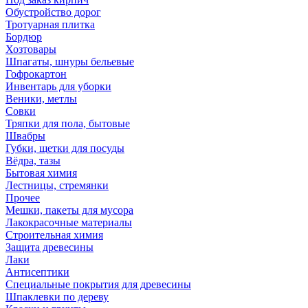
Обустройство дорог
Тротуарная плитка
Бордюр
Хозтовары
Шпагаты, шнуры бельевые
Гофрокартон
Инвентарь для уборки
Веники, метлы
Совки
Тряпки для пола, бытовые
Швабры
Губки, щетки для посуды
Вёдра, тазы
Бытовая химия
Лестницы, стремянки
Прочее
Мешки, пакеты для мусора
Лакокрасочные материалы
Строительная химия
Защита древесины
Лаки
Антисептики
Специальные покрытия для древесины
Шпаклевки по дереву