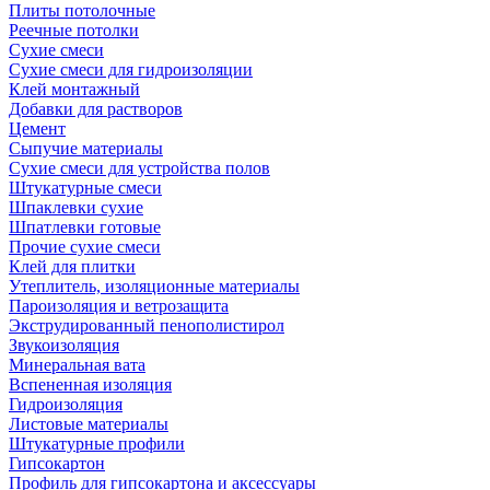
Плиты потолочные
Реечные потолки
Сухие смеси
Сухие смеси для гидроизоляции
Клей монтажный
Добавки для растворов
Цемент
Сыпучие материалы
Сухие смеси для устройства полов
Штукатурные смеси
Шпаклевки сухие
Шпатлевки готовые
Прочие сухие смеси
Клей для плитки
Утеплитель, изоляционные материалы
Пароизоляция и ветрозащита
Экструдированный пенополистирол
Звукоизоляция
Минеральная вата
Вспененная изоляция
Гидроизоляция
Листовые материалы
Штукатурные профили
Гипсокартон
Профиль для гипсокартона и аксессуары