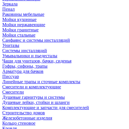
Зеркала
Пенал
Раковины мебельные
Мойки кухонные
Мойки нержавеющие
Мойки гранитные
Мойки стальные
Санфаянс и системы инсталляций
Унитазы
Системы инсталляций
Умывальники и пьедесталы
Чаши для унитазов, бачки, сиденья
Гофры, сифоны, трапы
Арматура для бачков
Писсуар
Линейные трапы и сточные комплекты
Смесители и комплектующие
Смесители
Душевые гарнитуры и системы
Душевые лейки, стойки и шланги
Комплектующие и запчасти для смесителей
Строительство домов
Железобетонные изделия
Кольцо стеновое
Кровля