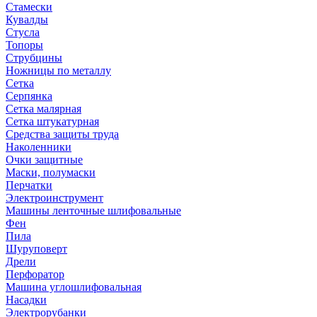
Стамески
Кувалды
Стусла
Топоры
Струбцины
Ножницы по металлу
Сетка
Серпянка
Сетка малярная
Сетка штукатурная
Средства защиты труда
Наколенники
Очки защитные
Маски, полумаски
Перчатки
Электроинструмент
Машины ленточные шлифовальные
Фен
Пила
Шуруповерт
Дрели
Перфоратор
Машина углошлифовальная
Насадки
Электрорубанки