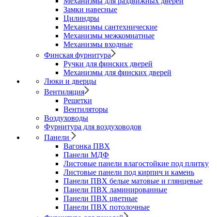
Механизмы для раздвижных дверей
Замки навесные
Цилиндры
Механизмы сантехнические
Механизмы межкомнатные
Механизмы входные
Финская фурнитура
Ручки для финских дверей
Механизмы для финских дверей
Люки и дверцы
Вентиляция
Решетки
Вентиляторы
Воздуховоды
Фурнитура для воздуховодов
Панели
Вагонка ПВХ
Панели МДФ
Листовые панели влагостойкие под плитку
Листовые панели под кирпич и камень
Панели ПВХ белые матовые и глянцевые
Панели ПВХ ламинированные
Панели ПВХ цветные
Панели ПВХ потолочные