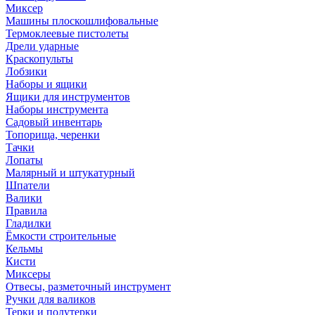
Миксер
Машины плоскошлифовальные
Термоклеевые пистолеты
Дрели ударные
Краскопульты
Лобзики
Наборы и ящики
Ящики для инструментов
Наборы инструмента
Садовый инвентарь
Топорища, черенки
Тачки
Лопаты
Малярный и штукатурный
Шпатели
Валики
Правила
Гладилки
Ёмкости строительные
Кельмы
Кисти
Миксеры
Отвесы, разметочный инструмент
Ручки для валиков
Терки и полутерки