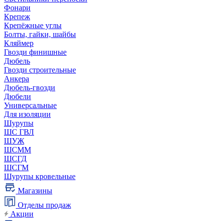
Фонари
Крепеж
Крепёжные углы
Болты, гайки, шайбы
Кляймер
Гвозди финишные
Дюбель
Гвозди строительные
Анкера
Дюбель-гвозди
Дюбели
Универсальные
Для изоляции
Шурупы
ШС ГВЛ
ШУЖ
ШСММ
ШСГД
ШСГМ
Шурупы кровельные
Магазины
Отделы продаж
Акции