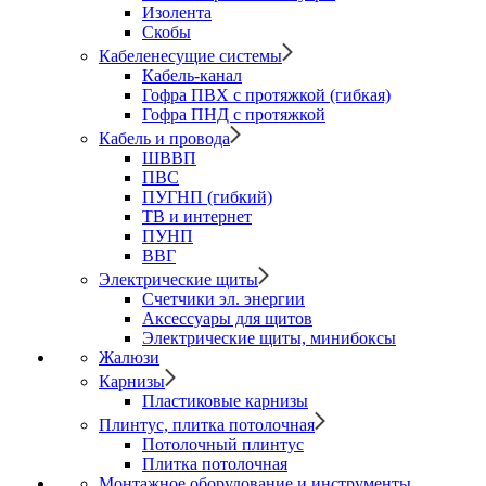
Изолента
Скобы
Кабеленесущие системы
Кабель-канал
Гофра ПВХ с протяжкой (гибкая)
Гофра ПНД с протяжкой
Кабель и провода
ШВВП
ПВС
ПУГНП (гибкий)
ТВ и интернет
ПУНП
ВВГ
Электрические щиты
Счетчики эл. энергии
Аксессуары для щитов
Электрические щиты, минибоксы
Жалюзи
Карнизы
Пластиковые карнизы
Плинтус, плитка потолочная
Потолочный плинтус
Плитка потолочная
Монтажное оборудование и инструменты