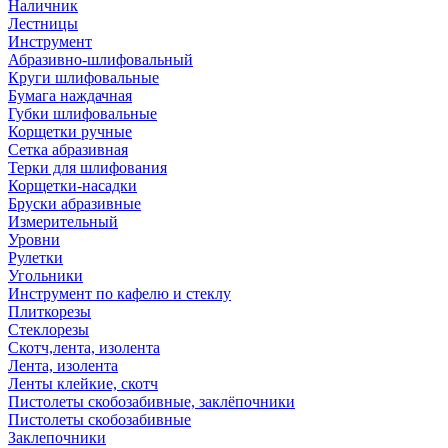
Наличник
Лестницы
Инструмент
Абразивно-шлифовальный
Круги шлифовальные
Бумага наждачная
Губки шлифовальные
Корщетки ручные
Сетка абразивная
Терки для шлифования
Корщетки-насадки
Бруски абразивные
Измерительный
Уровни
Рулетки
Угольники
Инструмент по кафелю и стеклу
Плиткорезы
Стеклорезы
Скотч,лента, изолента
Лента, изолента
Ленты клейкие, скотч
Пистолеты скобозабивные, заклёпочники
Пистолеты скобозабивные
Заклепочники