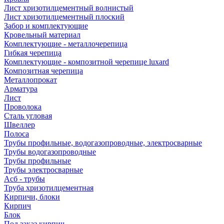
Лист хризотилцементный волнистый
Лист хризотилцементный плоский
Забор и комплектующие
Кровельный материал
Комплектующие - металлочерепица
Гибкая черепица
Комплектующие - композитной черепице luxard
Композитная черепица
Металлопрокат
Арматура
Лист
Проволока
Сталь угловая
Швеллер
Полоса
Трубы профильные, водогазопроводные, электросварные
Трубы водогазопроводные
Трубы профильные
Трубы электросварные
Асб - трубы
Труба хризотилцементная
Кирпичи, блоки
Кирпич
Блок
Под заказ кирпич