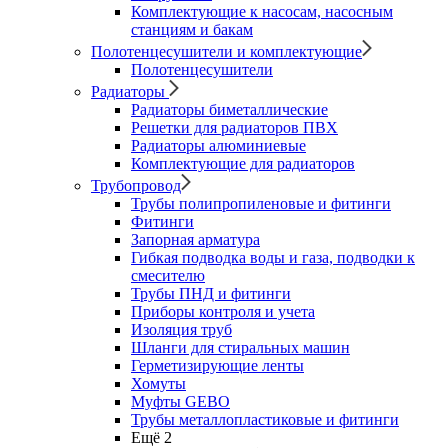
Комплектующие к насосам, насосным
станциям и бакам
Полотенцесушители и комплектующие
Полотенцесушители
Радиаторы
Радиаторы биметаллические
Решетки для радиаторов ПВХ
Радиаторы алюминиевые
Комплектующие для радиаторов
Трубопровод
Трубы полипропиленовые и фитинги
Фитинги
Запорная арматура
Гибкая подводка воды и газа, подводки к
смесителю
Трубы ПНД и фитинги
Приборы контроля и учета
Изоляция труб
Шланги для стиральных машин
Герметизирующие ленты
Хомуты
Муфты GEBO
Трубы металлопластиковые и фитинги
Ещё 2