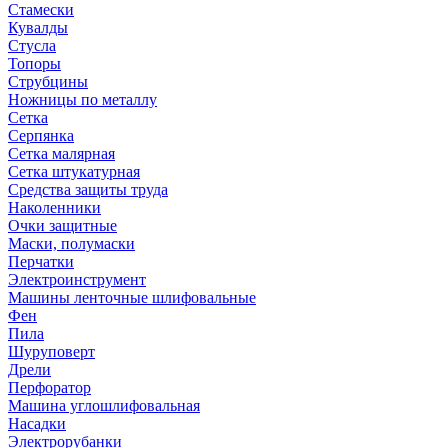
Стамески
Кувалды
Стусла
Топоры
Струбцины
Ножницы по металлу
Сетка
Серпянка
Сетка малярная
Сетка штукатурная
Средства защиты труда
Наколенники
Очки защитные
Маски, полумаски
Перчатки
Электроинструмент
Машины ленточные шлифовальные
Фен
Пила
Шуруповерт
Дрели
Перфоратор
Машина углошлифовальная
Насадки
Электрорубанки