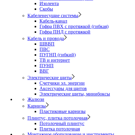
Изолента
Скобы
Кабеленесущие системы
Кабель-канал
Гофра ПВХ с протяжкой (гибкая)
Гофра ПНД с протяжкой
Кабель и провода
ШВВП
ПВС
ПУГНП (гибкий)
ТВ и интернет
ПУНП
ВВГ
Электрические щиты
Счетчики эл. энергии
Аксессуары для щитов
Электрические щиты, минибоксы
Жалюзи
Карнизы
Пластиковые карнизы
Плинтус, плитка потолочная
Потолочный плинтус
Плитка потолочная
Монтажное оборудование и инструменты