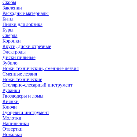
Скобы
Заклепки
Расходные материалы
Биты
Пилки для лобзика
Буры
Сверла
Коронки
Круги, диски отрезные
Электроды
Диски пильные
Зубило
Ножи технический, сменные лезвия
Сменные лезвия
Ножи технические
Столярно-слесарный инструмент
Рубанки
Гвоздодеры и ломы
Киянки
Ключи
Губцевый инструмент
Молотки
Напильники
Отвертки
Ножовки