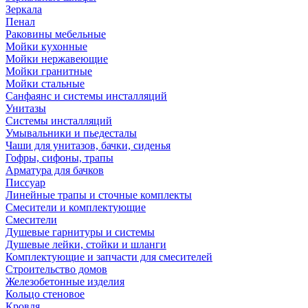
Зеркала
Пенал
Раковины мебельные
Мойки кухонные
Мойки нержавеющие
Мойки гранитные
Мойки стальные
Санфаянс и системы инсталляций
Унитазы
Системы инсталляций
Умывальники и пьедесталы
Чаши для унитазов, бачки, сиденья
Гофры, сифоны, трапы
Арматура для бачков
Писсуар
Линейные трапы и сточные комплекты
Смесители и комплектующие
Смесители
Душевые гарнитуры и системы
Душевые лейки, стойки и шланги
Комплектующие и запчасти для смесителей
Строительство домов
Железобетонные изделия
Кольцо стеновое
Кровля