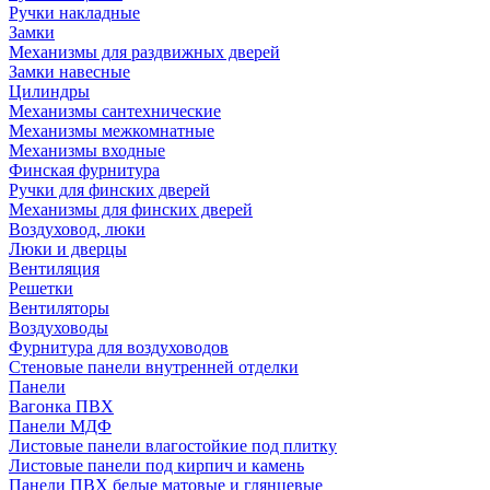
Ручки накладные
Замки
Механизмы для раздвижных дверей
Замки навесные
Цилиндры
Механизмы сантехнические
Механизмы межкомнатные
Механизмы входные
Финская фурнитура
Ручки для финских дверей
Механизмы для финских дверей
Воздуховод, люки
Люки и дверцы
Вентиляция
Решетки
Вентиляторы
Воздуховоды
Фурнитура для воздуховодов
Стеновые панели внутренней отделки
Панели
Вагонка ПВХ
Панели МДФ
Листовые панели влагостойкие под плитку
Листовые панели под кирпич и камень
Панели ПВХ белые матовые и глянцевые