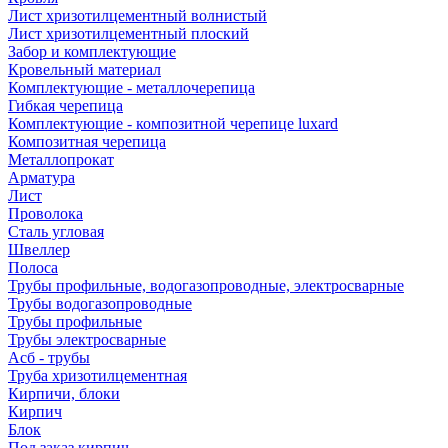
Лист хризотилцементный волнистый
Лист хризотилцементный плоский
Забор и комплектующие
Кровельный материал
Комплектующие - металлочерепица
Гибкая черепица
Комплектующие - композитной черепице luxard
Композитная черепица
Металлопрокат
Арматура
Лист
Проволока
Сталь угловая
Швеллер
Полоса
Трубы профильные, водогазопроводные, электросварные
Трубы водогазопроводные
Трубы профильные
Трубы электросварные
Асб - трубы
Труба хризотилцементная
Кирпичи, блоки
Кирпич
Блок
Под заказ кирпич