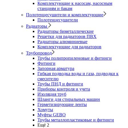
Комплектующие к насосам, насосным
станциям и бакам
Полотенцесушители и комплектующие
Полотенцесушители
Радиаторы
Радиаторы биметаллические
Решетки для радиаторов ПВХ
Радиаторы алюминиевые
Комплектующие для радиаторов
Трубопровод
Трубы полипропиленовые и фитинги
Фитинги
Запорная арматура
Гибкая подводка воды и газа, подводки к
смесителю
Трубы ПНД и фитинги
Приборы контроля и учета
Изоляция труб
Шланги для стиральных машин
Герметизирующие ленты
Хомуты
Муфты GEBO
Трубы металлопластиковые и фитинги
Ещё 2