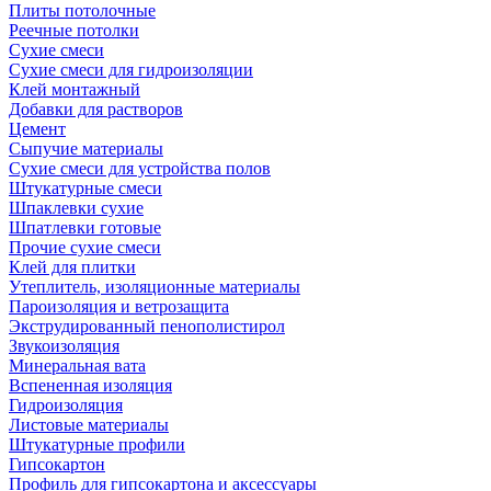
Плиты потолочные
Реечные потолки
Сухие смеси
Сухие смеси для гидроизоляции
Клей монтажный
Добавки для растворов
Цемент
Сыпучие материалы
Сухие смеси для устройства полов
Штукатурные смеси
Шпаклевки сухие
Шпатлевки готовые
Прочие сухие смеси
Клей для плитки
Утеплитель, изоляционные материалы
Пароизоляция и ветрозащита
Экструдированный пенополистирол
Звукоизоляция
Минеральная вата
Вспененная изоляция
Гидроизоляция
Листовые материалы
Штукатурные профили
Гипсокартон
Профиль для гипсокартона и аксессуары