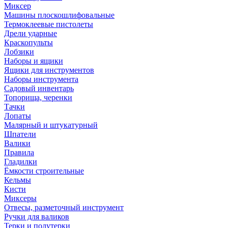
Миксер
Машины плоскошлифовальные
Термоклеевые пистолеты
Дрели ударные
Краскопульты
Лобзики
Наборы и ящики
Ящики для инструментов
Наборы инструмента
Садовый инвентарь
Топорища, черенки
Тачки
Лопаты
Малярный и штукатурный
Шпатели
Валики
Правила
Гладилки
Ёмкости строительные
Кельмы
Кисти
Миксеры
Отвесы, разметочный инструмент
Ручки для валиков
Терки и полутерки