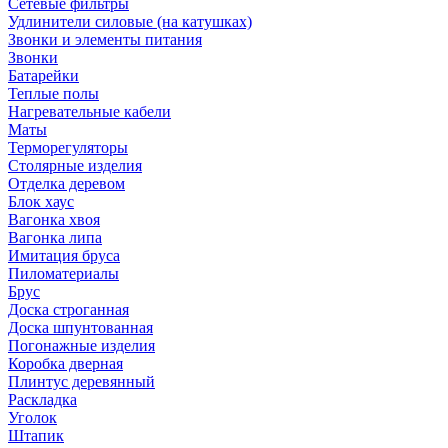
Сетевые фильтры
Удлинители силовые (на катушках)
Звонки и элементы питания
Звонки
Батарейки
Теплые полы
Нагревательные кабели
Маты
Терморегуляторы
Столярные изделия
Отделка деревом
Блок хаус
Вагонка хвоя
Вагонка липа
Имитация бруса
Пиломатериалы
Брус
Доска строганная
Доска шпунтованная
Погонажные изделия
Коробка дверная
Плинтус деревянный
Раскладка
Уголок
Штапик