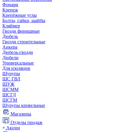
Фонари
Крепеж
Крепёжные углы
Болты, гайки, шайбы
Кляймер
Гвозди финишные
Дюбель
Гвозди строительные
Анкера
Дюбель-гвозди
Дюбели
Универсальные
Для изоляции
Шурупы
ШС ГВЛ
ШУЖ
ШСММ
ШСГД
ШСГМ
Шурупы кровельные
Магазины
Отделы продаж
Акции