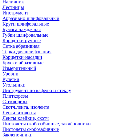
Наличник
Лестницы
Инструмент
Абразивно-шлифовальный
Круги шлифовальные
Бумага наждачная
Губки шлифовальные
Корщетки ручные
Сетка абразивная
Терки для шлифования
Корщетки-насадки
Бруски абразивные
Измерительный
Уровни
Рулетки
Угольники
Инструмент по кафелю и стеклу
Плиткорезы
Стеклорезы
Скотч,лента, изолента
Лента, изолента
Ленты клейкие, скотч
Пистолеты скобозабивные, заклёпочники
Пистолеты скобозабивные
Заклепочники