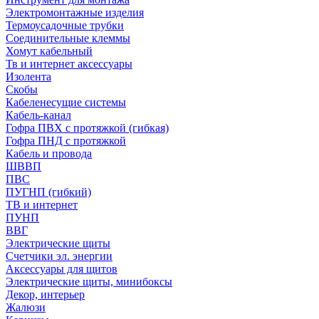
Электромонтажные изделия
Термоусадочные трубки
Соединительные клеммы
Хомут кабельный
Тв и интернет аксессуары
Изолента
Скобы
Кабеленесущие системы
Кабель-канал
Гофра ПВХ с протяжкой (гибкая)
Гофра ПНД с протяжкой
Кабель и провода
ШВВП
ПВС
ПУГНП (гибкий)
ТВ и интернет
ПУНП
ВВГ
Электрические щиты
Счетчики эл. энергии
Аксессуары для щитов
Электрические щиты, минибоксы
Декор, интерьер
Жалюзи