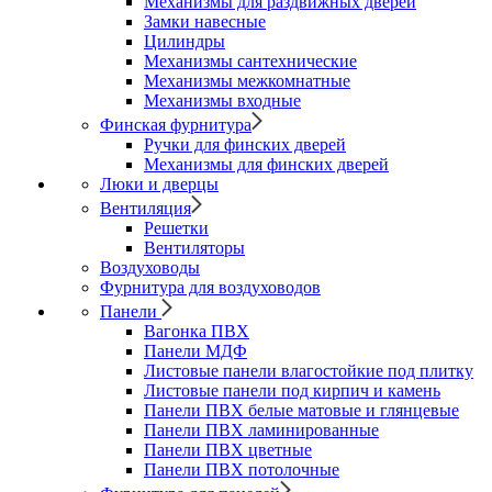
Механизмы для раздвижных дверей
Замки навесные
Цилиндры
Механизмы сантехнические
Механизмы межкомнатные
Механизмы входные
Финская фурнитура
Ручки для финских дверей
Механизмы для финских дверей
Люки и дверцы
Вентиляция
Решетки
Вентиляторы
Воздуховоды
Фурнитура для воздуховодов
Панели
Вагонка ПВХ
Панели МДФ
Листовые панели влагостойкие под плитку
Листовые панели под кирпич и камень
Панели ПВХ белые матовые и глянцевые
Панели ПВХ ламинированные
Панели ПВХ цветные
Панели ПВХ потолочные