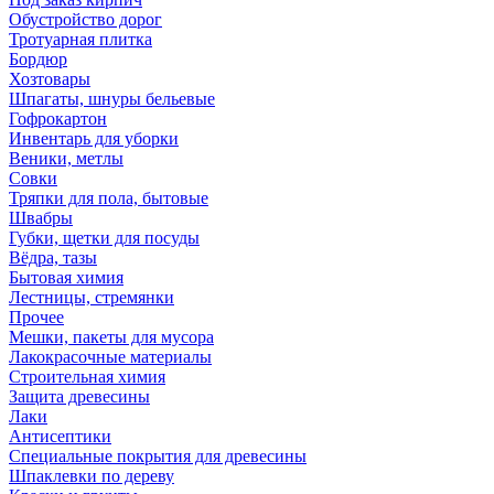
Обустройство дорог
Тротуарная плитка
Бордюр
Хозтовары
Шпагаты, шнуры бельевые
Гофрокартон
Инвентарь для уборки
Веники, метлы
Совки
Тряпки для пола, бытовые
Швабры
Губки, щетки для посуды
Вёдра, тазы
Бытовая химия
Лестницы, стремянки
Прочее
Мешки, пакеты для мусора
Лакокрасочные материалы
Строительная химия
Защита древесины
Лаки
Антисептики
Специальные покрытия для древесины
Шпаклевки по дереву