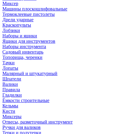
Миксер
Машины плоскошлифовальные
Термоклеевые пистолеты
Дрели ударные
Краскопульты
Лобзики
Наборы и ящики
Ящики для инструментов
Наборы инструмента
Садовый инвентарь
Топорища, черенки
Тачки
Лопаты
Малярный и штукатурный
Шпатели
Валики
Правила
Гладилки
Ёмкости строительные
Кельмы
Кисти
Миксеры
Отвесы, разметочный инструмент
Ручки для валиков
Терки и полутерки