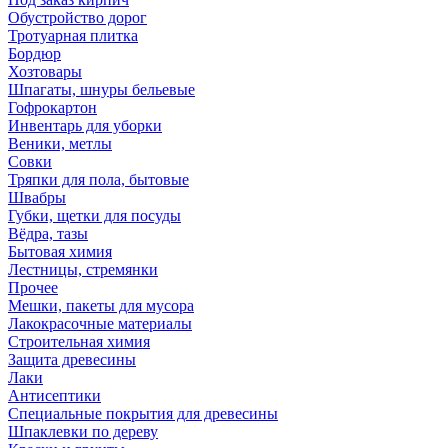
Обустройство дорог
Тротуарная плитка
Бордюр
Хозтовары
Шпагаты, шнуры бельевые
Гофрокартон
Инвентарь для уборки
Веники, метлы
Совки
Тряпки для пола, бытовые
Швабры
Губки, щетки для посуды
Вёдра, тазы
Бытовая химия
Лестницы, стремянки
Прочее
Мешки, пакеты для мусора
Лакокрасочные материалы
Строительная химия
Защита древесины
Лаки
Антисептики
Специальные покрытия для древесины
Шпаклевки по дереву