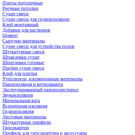
Плиты потолочные
Реечные потолки
Сухие смеси
Сухие смеси для гидроизоляции
Клей монтажный
Добавки для растворов
Цемент
Сыпучие материалы
Сухие смеси для устройства полов
Штукатурные смеси
Шпаклевки сухие
Шпатлевки готовые
Прочие сухие смеси
Клей для плитки
Утеплитель, изоляционные материалы
Пароизоляция и ветрозащита
Экструдированный пенополистирол
Звукоизоляция
Минеральная вата
Вспененная изоляция
Гидроизоляция
Листовые материалы
Штукатурные профили
Гипсокартон
Профиль для гипсокартона и аксессуары