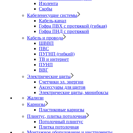
Изолента
Скобы
Кабеленесущие системы
Кабель-канал
Гофра ПВХ с протяжкой (гибкая)
Гофра ПНД с протяжкой
Кабель и провода
ШВВП
ПВС
ПУГНП (гибкий)
ТВ и интернет
ПУНП
ВВГ
Электрические щиты
Счетчики эл. энергии
Аксессуары для щитов
Электрические щиты, минибоксы
Жалюзи
Карнизы
Пластиковые карнизы
Плинтус, плитка потолочная
Потолочный плинтус
Плитка потолочная
Монтажное оборудование и инструменты