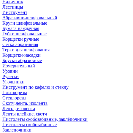
Наличник
Лестницы
Инструмент
Абразивно-шлифовальный
Круги шлифовальные
Бумага наждачная
Губки шлифовальные
Корщетки ручные
Сетка абразивная
Терки для шлифования
Корщетки-насадки
Бруски абразивные
Измерительный
Уровни
Рулетки
Угольники
Инструмент по кафелю и стеклу
Плиткорезы
Стеклорезы
Скотч,лента, изолента
Лента, изолента
Ленты клейкие, скотч
Пистолеты скобозабивные, заклёпочники
Пистолеты скобозабивные
Заклепочники