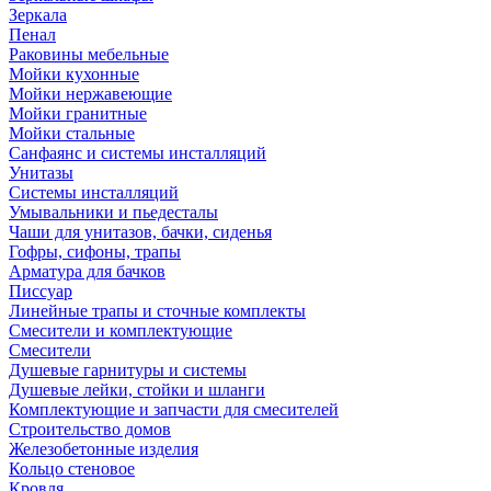
Зеркала
Пенал
Раковины мебельные
Мойки кухонные
Мойки нержавеющие
Мойки гранитные
Мойки стальные
Санфаянс и системы инсталляций
Унитазы
Системы инсталляций
Умывальники и пьедесталы
Чаши для унитазов, бачки, сиденья
Гофры, сифоны, трапы
Арматура для бачков
Писсуар
Линейные трапы и сточные комплекты
Смесители и комплектующие
Смесители
Душевые гарнитуры и системы
Душевые лейки, стойки и шланги
Комплектующие и запчасти для смесителей
Строительство домов
Железобетонные изделия
Кольцо стеновое
Кровля