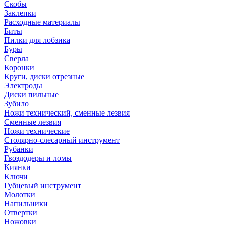
Скобы
Заклепки
Расходные материалы
Биты
Пилки для лобзика
Буры
Сверла
Коронки
Круги, диски отрезные
Электроды
Диски пильные
Зубило
Ножи технический, сменные лезвия
Сменные лезвия
Ножи технические
Столярно-слесарный инструмент
Рубанки
Гвоздодеры и ломы
Киянки
Ключи
Губцевый инструмент
Молотки
Напильники
Отвертки
Ножовки