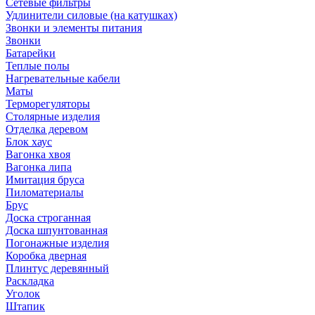
Сетевые фильтры
Удлинители силовые (на катушках)
Звонки и элементы питания
Звонки
Батарейки
Теплые полы
Нагревательные кабели
Маты
Терморегуляторы
Столярные изделия
Отделка деревом
Блок хаус
Вагонка хвоя
Вагонка липа
Имитация бруса
Пиломатериалы
Брус
Доска строганная
Доска шпунтованная
Погонажные изделия
Коробка дверная
Плинтус деревянный
Раскладка
Уголок
Штапик