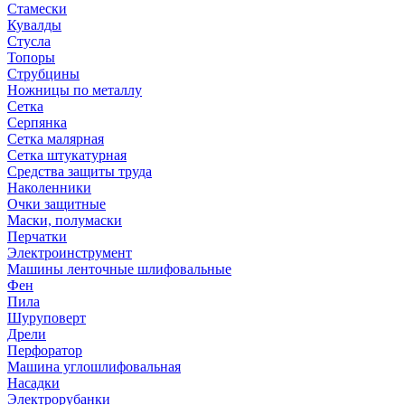
Стамески
Кувалды
Стусла
Топоры
Струбцины
Ножницы по металлу
Сетка
Серпянка
Сетка малярная
Сетка штукатурная
Средства защиты труда
Наколенники
Очки защитные
Маски, полумаски
Перчатки
Электроинструмент
Машины ленточные шлифовальные
Фен
Пила
Шуруповерт
Дрели
Перфоратор
Машина углошлифовальная
Насадки
Электрорубанки