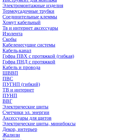
Электромонтажные изделия
Термоусадочные трубки
Соединительные клеммы
Хомут кабельный
Тв и интернет аксессуары
Изолента
Скобы
Кабеленесущие системы
Кабель-канал
Гофра ПВХ с протяжкой (гибкая)
Гофра ПНД с протяжкой
Кабель и провода
ШВВП
ПВС
ПУГНП (гибкий)
ТВ и интернет
ПУНП
ВВГ
Электрические щиты
Счетчики эл. энергии
Аксессуары для щитов
Электрические щиты, минибоксы
Декор, интерьер
Жалюзи