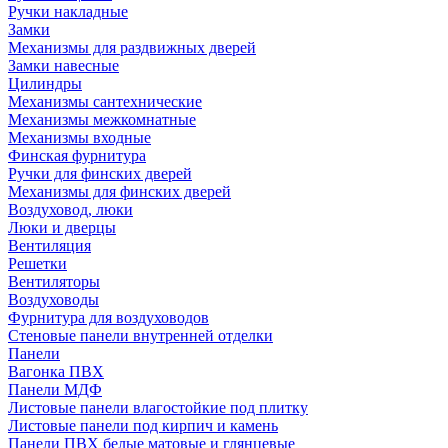
Ручки накладные
Замки
Механизмы для раздвижных дверей
Замки навесные
Цилиндры
Механизмы сантехнические
Механизмы межкомнатные
Механизмы входные
Финская фурнитура
Ручки для финских дверей
Механизмы для финских дверей
Воздуховод, люки
Люки и дверцы
Вентиляция
Решетки
Вентиляторы
Воздуховоды
Фурнитура для воздуховодов
Стеновые панели внутренней отделки
Панели
Вагонка ПВХ
Панели МДФ
Листовые панели влагостойкие под плитку
Листовые панели под кирпич и камень
Панели ПВХ белые матовые и глянцевые