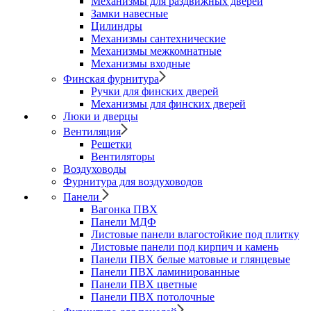
Механизмы для раздвижных дверей
Замки навесные
Цилиндры
Механизмы сантехнические
Механизмы межкомнатные
Механизмы входные
Финская фурнитура
Ручки для финских дверей
Механизмы для финских дверей
Люки и дверцы
Вентиляция
Решетки
Вентиляторы
Воздуховоды
Фурнитура для воздуховодов
Панели
Вагонка ПВХ
Панели МДФ
Листовые панели влагостойкие под плитку
Листовые панели под кирпич и камень
Панели ПВХ белые матовые и глянцевые
Панели ПВХ ламинированные
Панели ПВХ цветные
Панели ПВХ потолочные