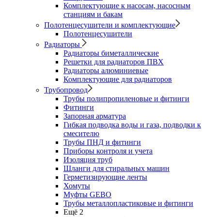
Комплектующие к насосам, насосным
станциям и бакам
Полотенцесушители и комплектующие
Полотенцесушители
Радиаторы
Радиаторы биметаллические
Решетки для радиаторов ПВХ
Радиаторы алюминиевые
Комплектующие для радиаторов
Трубопровод
Трубы полипропиленовые и фитинги
Фитинги
Запорная арматура
Гибкая подводка воды и газа, подводки к
смесителю
Трубы ПНД и фитинги
Приборы контроля и учета
Изоляция труб
Шланги для стиральных машин
Герметизирующие ленты
Хомуты
Муфты GEBO
Трубы металлопластиковые и фитинги
Ещё 2