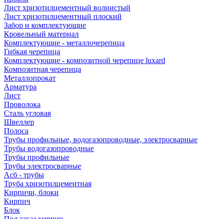
Лист хризотилцементный волнистый
Лист хризотилцементный плоский
Забор и комплектующие
Кровельный материал
Комплектующие - металлочерепица
Гибкая черепица
Комплектующие - композитной черепице luxard
Композитная черепица
Металлопрокат
Арматура
Лист
Проволока
Сталь угловая
Швеллер
Полоса
Трубы профильные, водогазопроводные, электросварные
Трубы водогазопроводные
Трубы профильные
Трубы электросварные
Асб - трубы
Труба хризотилцементная
Кирпичи, блоки
Кирпич
Блок
Под заказ кирпич