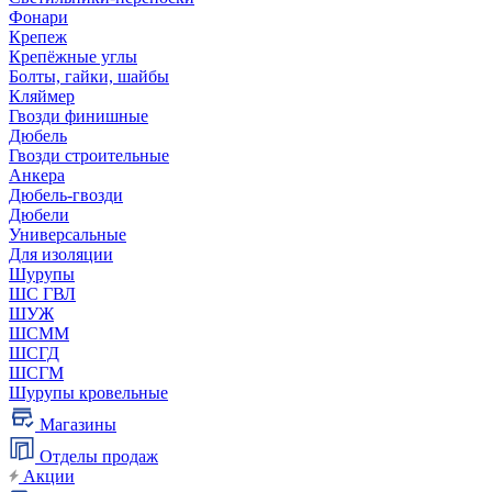
Фонари
Крепеж
Крепёжные углы
Болты, гайки, шайбы
Кляймер
Гвозди финишные
Дюбель
Гвозди строительные
Анкера
Дюбель-гвозди
Дюбели
Универсальные
Для изоляции
Шурупы
ШС ГВЛ
ШУЖ
ШСММ
ШСГД
ШСГМ
Шурупы кровельные
Магазины
Отделы продаж
Акции