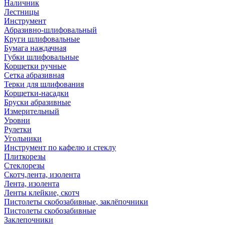
Наличник
Лестницы
Инструмент
Абразивно-шлифовальный
Круги шлифовальные
Бумага наждачная
Губки шлифовальные
Корщетки ручные
Сетка абразивная
Терки для шлифования
Корщетки-насадки
Бруски абразивные
Измерительный
Уровни
Рулетки
Угольники
Инструмент по кафелю и стеклу
Плиткорезы
Стеклорезы
Скотч,лента, изолента
Лента, изолента
Ленты клейкие, скотч
Пистолеты скобозабивные, заклёпочники
Пистолеты скобозабивные
Заклепочники