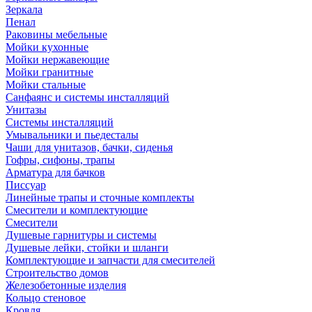
Зеркала
Пенал
Раковины мебельные
Мойки кухонные
Мойки нержавеющие
Мойки гранитные
Мойки стальные
Санфаянс и системы инсталляций
Унитазы
Системы инсталляций
Умывальники и пьедесталы
Чаши для унитазов, бачки, сиденья
Гофры, сифоны, трапы
Арматура для бачков
Писсуар
Линейные трапы и сточные комплекты
Смесители и комплектующие
Смесители
Душевые гарнитуры и системы
Душевые лейки, стойки и шланги
Комплектующие и запчасти для смесителей
Строительство домов
Железобетонные изделия
Кольцо стеновое
Кровля