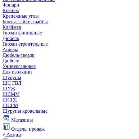
Фонари
Крепеж
Крепёжные углы
Болты, гайки, шайбы
Кляймер
Гвозди финишные
Дюбель
Гвозди строительные
Анкера
Дюбель-гвозди
Дюбели
Универсальные
Для изоляции
Шурупы
ШС ГВЛ
ШУЖ
ШСММ
ШСГД
ШСГМ
Шурупы кровельные
Магазины
Отделы продаж
Акции