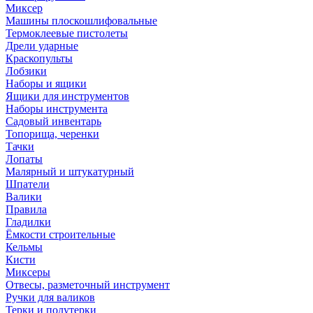
Миксер
Машины плоскошлифовальные
Термоклеевые пистолеты
Дрели ударные
Краскопульты
Лобзики
Наборы и ящики
Ящики для инструментов
Наборы инструмента
Садовый инвентарь
Топорища, черенки
Тачки
Лопаты
Малярный и штукатурный
Шпатели
Валики
Правила
Гладилки
Ёмкости строительные
Кельмы
Кисти
Миксеры
Отвесы, разметочный инструмент
Ручки для валиков
Терки и полутерки