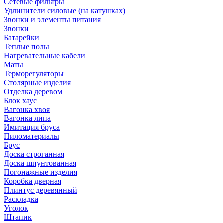
Сетевые фильтры
Удлинители силовые (на катушках)
Звонки и элементы питания
Звонки
Батарейки
Теплые полы
Нагревательные кабели
Маты
Терморегуляторы
Столярные изделия
Отделка деревом
Блок хаус
Вагонка хвоя
Вагонка липа
Имитация бруса
Пиломатериалы
Брус
Доска строганная
Доска шпунтованная
Погонажные изделия
Коробка дверная
Плинтус деревянный
Раскладка
Уголок
Штапик