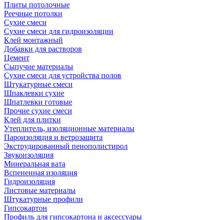
Плиты потолочные
Реечные потолки
Сухие смеси
Сухие смеси для гидроизоляции
Клей монтажный
Добавки для растворов
Цемент
Сыпучие материалы
Сухие смеси для устройства полов
Штукатурные смеси
Шпаклевки сухие
Шпатлевки готовые
Прочие сухие смеси
Клей для плитки
Утеплитель, изоляционные материалы
Пароизоляция и ветрозащита
Экструдированный пенополистирол
Звукоизоляция
Минеральная вата
Вспененная изоляция
Гидроизоляция
Листовые материалы
Штукатурные профили
Гипсокартон
Профиль для гипсокартона и аксессуары