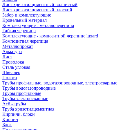
Лист хризотилцементный волнистый
Лист хризотилцементный плоский
Забор и комплектующие
Кровельный материал
Комплектующие - металлочерепица
Гибкая черепица
Комплектующие - композитной черепице luxard
Композитная черепица
Металлопрокат
Арматура
Лист
Проволока
Сталь угловая
Швеллер
Полоса
Трубы профильные, водогазопроводные, электросварные
Трубы водогазопроводные
Трубы профильные
Трубы электросварные
Асб - трубы
Труба хризотилцементная
Кирпичи, блоки
Кирпич
Блок
Под заказ кирпич