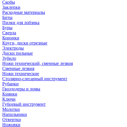
Скобы
Заклепки
Расходные материалы
Биты
Пилки для лобзика
Буры
Сверла
Коронки
Круги, диски отрезные
Электроды
Диски пильные
Зубило
Ножи технический, сменные лезвия
Сменные лезвия
Ножи технические
Столярно-слесарный инструмент
Рубанки
Гвоздодеры и ломы
Киянки
Ключи
Губцевый инструмент
Молотки
Напильники
Отвертки
Ножовки