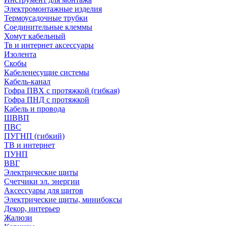
Электромонтажные изделия
Термоусадочные трубки
Соединительные клеммы
Хомут кабельный
Тв и интернет аксессуары
Изолента
Скобы
Кабеленесущие системы
Кабель-канал
Гофра ПВХ с протяжкой (гибкая)
Гофра ПНД с протяжкой
Кабель и провода
ШВВП
ПВС
ПУГНП (гибкий)
ТВ и интернет
ПУНП
ВВГ
Электрические щиты
Счетчики эл. энергии
Аксессуары для щитов
Электрические щиты, минибоксы
Декор, интерьер
Жалюзи