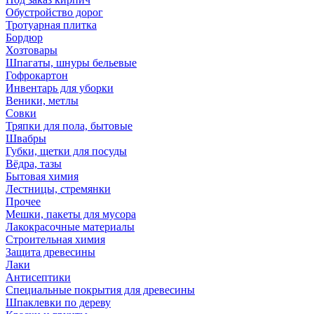
Обустройство дорог
Тротуарная плитка
Бордюр
Хозтовары
Шпагаты, шнуры бельевые
Гофрокартон
Инвентарь для уборки
Веники, метлы
Совки
Тряпки для пола, бытовые
Швабры
Губки, щетки для посуды
Вёдра, тазы
Бытовая химия
Лестницы, стремянки
Прочее
Мешки, пакеты для мусора
Лакокрасочные материалы
Строительная химия
Защита древесины
Лаки
Антисептики
Специальные покрытия для древесины
Шпаклевки по дереву