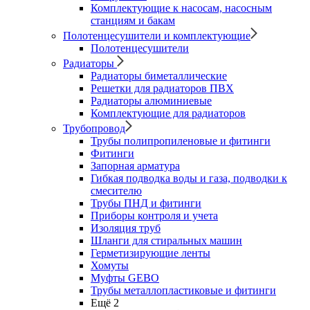
Комплектующие к насосам, насосным
станциям и бакам
Полотенцесушители и комплектующие
Полотенцесушители
Радиаторы
Радиаторы биметаллические
Решетки для радиаторов ПВХ
Радиаторы алюминиевые
Комплектующие для радиаторов
Трубопровод
Трубы полипропиленовые и фитинги
Фитинги
Запорная арматура
Гибкая подводка воды и газа, подводки к
смесителю
Трубы ПНД и фитинги
Приборы контроля и учета
Изоляция труб
Шланги для стиральных машин
Герметизирующие ленты
Хомуты
Муфты GEBO
Трубы металлопластиковые и фитинги
Ещё 2