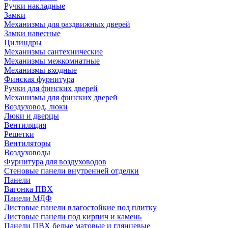
Ручки накладные
Замки
Механизмы для раздвижных дверей
Замки навесные
Цилиндры
Механизмы сантехнические
Механизмы межкомнатные
Механизмы входные
Финская фурнитура
Ручки для финских дверей
Механизмы для финских дверей
Воздуховод, люки
Люки и дверцы
Вентиляция
Решетки
Вентиляторы
Воздуховоды
Фурнитура для воздуховодов
Стеновые панели внутренней отделки
Панели
Вагонка ПВХ
Панели МДФ
Листовые панели влагостойкие под плитку
Листовые панели под кирпич и камень
Панели ПВХ белые матовые и глянцевые