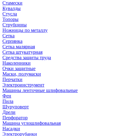
Стамески
Кувалды
Стусла
Топоры
Струбцины
Ножницы по металлу
Сетка
Серпянка
Сетка малярная
Сетка штукатурная
Средства защиты труда
Наколенники
Очки защитные
Маски, полумаски
Перчатки
Электроинструмент
Машины ленточные шлифовальные
Фен
Пила
Шуруповерт
Дрели
Перфоратор
Машина углошлифовальная
Насадки
Электрорубанки