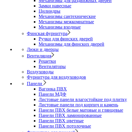
Механизмы для раздвижных дверей
Замки навесные
Цилиндры
Механизмы сантехнические
Механизмы межкомнатные
Механизмы входные
Финская фурнитура
Ручки для финских дверей
Механизмы для финских дверей
Люки и дверцы
Вентиляция
Решетки
Вентиляторы
Воздуховоды
Фурнитура для воздуховодов
Панели
Вагонка ПВХ
Панели МДФ
Листовые панели влагостойкие под плитку
Листовые панели под кирпич и камень
Панели ПВХ белые матовые и глянцевые
Панели ПВХ ламинированные
Панели ПВХ цветные
Панели ПВХ потолочные