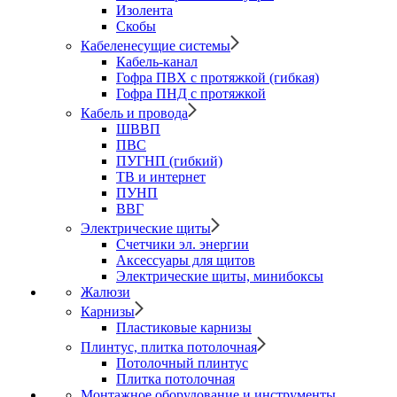
Изолента
Скобы
Кабеленесущие системы
Кабель-канал
Гофра ПВХ с протяжкой (гибкая)
Гофра ПНД с протяжкой
Кабель и провода
ШВВП
ПВС
ПУГНП (гибкий)
ТВ и интернет
ПУНП
ВВГ
Электрические щиты
Счетчики эл. энергии
Аксессуары для щитов
Электрические щиты, минибоксы
Жалюзи
Карнизы
Пластиковые карнизы
Плинтус, плитка потолочная
Потолочный плинтус
Плитка потолочная
Монтажное оборудование и инструменты