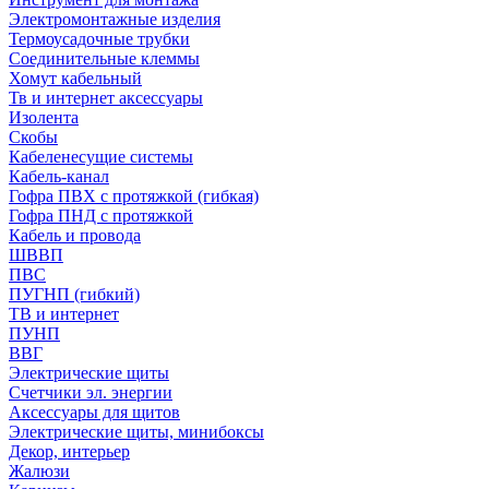
Электромонтажные изделия
Термоусадочные трубки
Соединительные клеммы
Хомут кабельный
Тв и интернет аксессуары
Изолента
Скобы
Кабеленесущие системы
Кабель-канал
Гофра ПВХ с протяжкой (гибкая)
Гофра ПНД с протяжкой
Кабель и провода
ШВВП
ПВС
ПУГНП (гибкий)
ТВ и интернет
ПУНП
ВВГ
Электрические щиты
Счетчики эл. энергии
Аксессуары для щитов
Электрические щиты, минибоксы
Декор, интерьер
Жалюзи