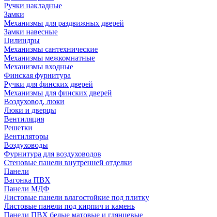
Ручки накладные
Замки
Механизмы для раздвижных дверей
Замки навесные
Цилиндры
Механизмы сантехнические
Механизмы межкомнатные
Механизмы входные
Финская фурнитура
Ручки для финских дверей
Механизмы для финских дверей
Воздуховод, люки
Люки и дверцы
Вентиляция
Решетки
Вентиляторы
Воздуховоды
Фурнитура для воздуховодов
Стеновые панели внутренней отделки
Панели
Вагонка ПВХ
Панели МДФ
Листовые панели влагостойкие под плитку
Листовые панели под кирпич и камень
Панели ПВХ белые матовые и глянцевые