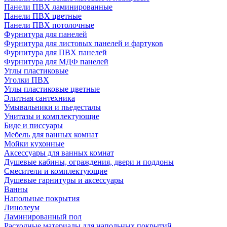
Панели ПВХ ламинированные
Панели ПВХ цветные
Панели ПВХ потолочные
Фурнитура для панелей
Фурнитура для листовых панелей и фартуков
Фурнитура для ПВХ панелей
Фурнитура для МДФ панелей
Углы пластиковые
Уголки ПВХ
Углы пластиковые цветные
Элитная сантехника
Умывальники и пьедесталы
Унитазы и комплектующие
Биде и писсуары
Мебель для ванных комнат
Мойки кухонные
Аксессуары для ванных комнат
Душевые кабины, ограждения, двери и поддоны
Смесители и комплектующие
Душевые гарнитуры и аксессуары
Ванны
Напольные покрытия
Линолеум
Ламинированный пол
Расходные материалы для напольных покрытий