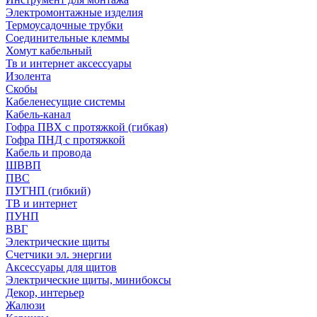
Электромонтажные изделия
Термоусадочные трубки
Соединительные клеммы
Хомут кабельный
Тв и интернет аксессуары
Изолента
Скобы
Кабеленесущие системы
Кабель-канал
Гофра ПВХ с протяжкой (гибкая)
Гофра ПНД с протяжкой
Кабель и провода
ШВВП
ПВС
ПУГНП (гибкий)
ТВ и интернет
ПУНП
ВВГ
Электрические щиты
Счетчики эл. энергии
Аксессуары для щитов
Электрические щиты, минибоксы
Декор, интерьер
Жалюзи