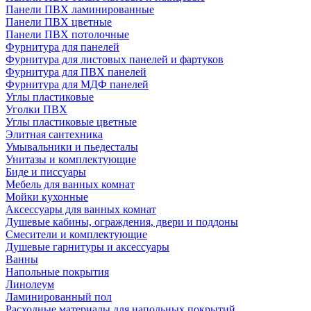
Панели ПВХ ламинированные
Панели ПВХ цветные
Панели ПВХ потолочные
Фурнитура для панелей
Фурнитура для листовых панелей и фартуков
Фурнитура для ПВХ панелей
Фурнитура для МДФ панелей
Углы пластиковые
Уголки ПВХ
Углы пластиковые цветные
Элитная сантехника
Умывальники и пьедесталы
Унитазы и комплектующие
Биде и писсуары
Мебель для ванных комнат
Мойки кухонные
Аксессуары для ванных комнат
Душевые кабины, ограждения, двери и поддоны
Смесители и комплектующие
Душевые гарнитуры и аксессуары
Ванны
Напольные покрытия
Линолеум
Ламинированный пол
Расходные материалы для напольных покрытий