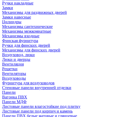
Ручки накладные
Замки
Механизмы для раздвижных дверей
Замки навесные
Цилиндры
Механизмы сантехнические
Механизмы межкомнатные
Механизмы входные
Финская фурнитура
Ручки для финских дверей
Механизмы для финских дверей
Воздуховод, люки
Люки и дверцы
Вентиляция
Решетки
Вентиляторы
Воздуховоды
Фурнитура для воздуховодов
Стеновые панели внутренней отделки
Панели
Вагонка ПВХ
Панели МДФ
Листовые панели влагостойкие под плитку
Листовые панели под кирпич и камень
Панели ПВХ белые матовые и глянцевые