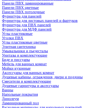
Панели ПВХ ламинированные
Панели ПВХ цветные
Панели ПВХ потолочные
Фурнитура для панелей
Фурнитура для листовых панелей и фартуков
Фурнитура для ПВХ панелей
Фурнитура для МДФ панелей
Углы пластиковые
Уголки ПВХ
Углы пластиковые цветные
Элитная сантехника
Умывальники и пьедесталы
Унитазы и комплектующие
Биде и писсуары
Мебель для ванных комнат
Мойки кухонные
Аксессуары для ванных комнат
Душевые кабины, ограждения, двери и поддоны
Смесители и комплектующие
Душевые гарнитуры и аксессуары
Ванны
Напольные покрытия
Линолеум
Ламинированный пол
Расходные материалы для напольных покрытий