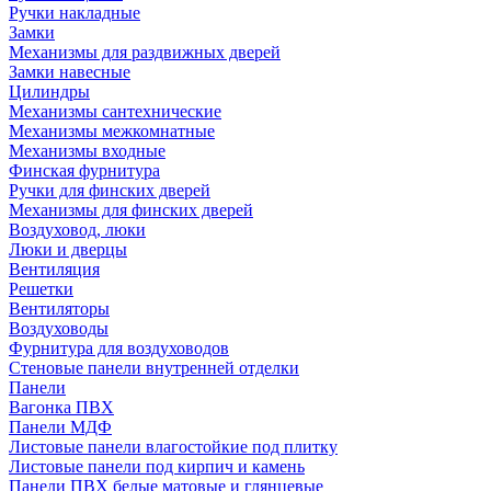
Ручки накладные
Замки
Механизмы для раздвижных дверей
Замки навесные
Цилиндры
Механизмы сантехнические
Механизмы межкомнатные
Механизмы входные
Финская фурнитура
Ручки для финских дверей
Механизмы для финских дверей
Воздуховод, люки
Люки и дверцы
Вентиляция
Решетки
Вентиляторы
Воздуховоды
Фурнитура для воздуховодов
Стеновые панели внутренней отделки
Панели
Вагонка ПВХ
Панели МДФ
Листовые панели влагостойкие под плитку
Листовые панели под кирпич и камень
Панели ПВХ белые матовые и глянцевые