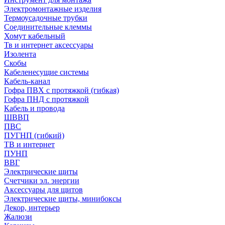
Электромонтажные изделия
Термоусадочные трубки
Соединительные клеммы
Хомут кабельный
Тв и интернет аксессуары
Изолента
Скобы
Кабеленесущие системы
Кабель-канал
Гофра ПВХ с протяжкой (гибкая)
Гофра ПНД с протяжкой
Кабель и провода
ШВВП
ПВС
ПУГНП (гибкий)
ТВ и интернет
ПУНП
ВВГ
Электрические щиты
Счетчики эл. энергии
Аксессуары для щитов
Электрические щиты, минибоксы
Декор, интерьер
Жалюзи