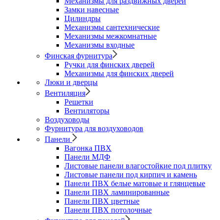
Механизмы для раздвижных дверей
Замки навесные
Цилиндры
Механизмы сантехнические
Механизмы межкомнатные
Механизмы входные
Финская фурнитура
Ручки для финских дверей
Механизмы для финских дверей
Люки и дверцы
Вентиляция
Решетки
Вентиляторы
Воздуховоды
Фурнитура для воздуховодов
Панели
Вагонка ПВХ
Панели МДФ
Листовые панели влагостойкие под плитку
Листовые панели под кирпич и камень
Панели ПВХ белые матовые и глянцевые
Панели ПВХ ламинированные
Панели ПВХ цветные
Панели ПВХ потолочные