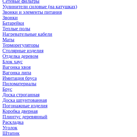
Сетевые фильтры
Удлинители силовые (на катушках)
Звонки и элементы питания
Звонки
Батарейки
Теплые полы
Нагревательные кабели
Маты
Терморегуляторы
Столярные изделия
Отделка деревом
Блок хаус
Вагонка хвоя
Вагонка липа
Имитация бруса
Пиломатериалы
Брус
Доска строганная
Доска шпунтованная
Погонажные изделия
Коробка дверная
Плинтус деревянный
Раскладка
Уголок
Штапик