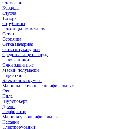
Стамески
Кувалды
Стусла
Топоры
Струбцины
Ножницы по металлу
Сетка
Серпянка
Сетка малярная
Сетка штукатурная
Средства защиты труда
Наколенники
Очки защитные
Маски, полумаски
Перчатки
Электроинструмент
Машины ленточные шлифовальные
Фен
Пила
Шуруповерт
Дрели
Перфоратор
Машина углошлифовальная
Насадки
Электрорубанки