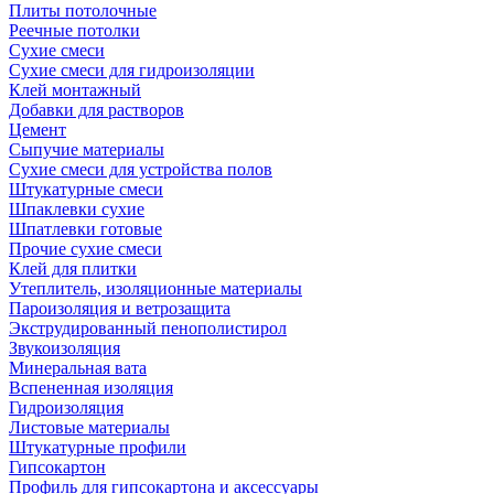
Плиты потолочные
Реечные потолки
Сухие смеси
Сухие смеси для гидроизоляции
Клей монтажный
Добавки для растворов
Цемент
Сыпучие материалы
Сухие смеси для устройства полов
Штукатурные смеси
Шпаклевки сухие
Шпатлевки готовые
Прочие сухие смеси
Клей для плитки
Утеплитель, изоляционные материалы
Пароизоляция и ветрозащита
Экструдированный пенополистирол
Звукоизоляция
Минеральная вата
Вспененная изоляция
Гидроизоляция
Листовые материалы
Штукатурные профили
Гипсокартон
Профиль для гипсокартона и аксессуары