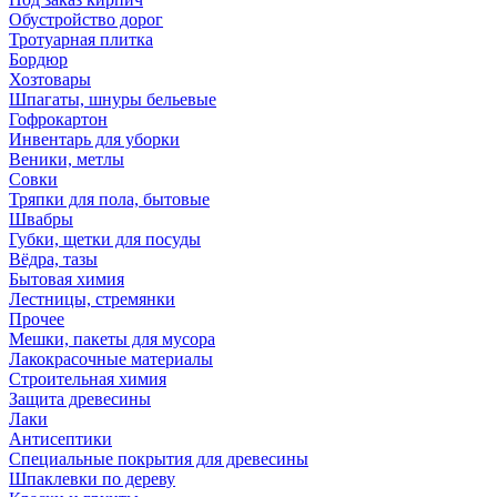
Обустройство дорог
Тротуарная плитка
Бордюр
Хозтовары
Шпагаты, шнуры бельевые
Гофрокартон
Инвентарь для уборки
Веники, метлы
Совки
Тряпки для пола, бытовые
Швабры
Губки, щетки для посуды
Вёдра, тазы
Бытовая химия
Лестницы, стремянки
Прочее
Мешки, пакеты для мусора
Лакокрасочные материалы
Строительная химия
Защита древесины
Лаки
Антисептики
Специальные покрытия для древесины
Шпаклевки по дереву