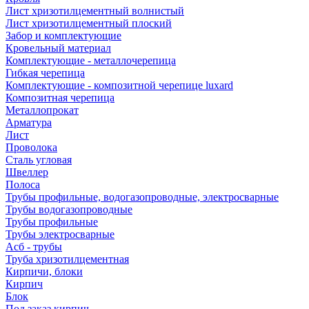
Лист хризотилцементный волнистый
Лист хризотилцементный плоский
Забор и комплектующие
Кровельный материал
Комплектующие - металлочерепица
Гибкая черепица
Комплектующие - композитной черепице luxard
Композитная черепица
Металлопрокат
Арматура
Лист
Проволока
Сталь угловая
Швеллер
Полоса
Трубы профильные, водогазопроводные, электросварные
Трубы водогазопроводные
Трубы профильные
Трубы электросварные
Асб - трубы
Труба хризотилцементная
Кирпичи, блоки
Кирпич
Блок
Под заказ кирпич