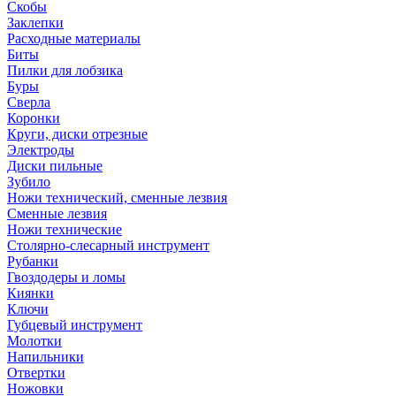
Скобы
Заклепки
Расходные материалы
Биты
Пилки для лобзика
Буры
Сверла
Коронки
Круги, диски отрезные
Электроды
Диски пильные
Зубило
Ножи технический, сменные лезвия
Сменные лезвия
Ножи технические
Столярно-слесарный инструмент
Рубанки
Гвоздодеры и ломы
Киянки
Ключи
Губцевый инструмент
Молотки
Напильники
Отвертки
Ножовки