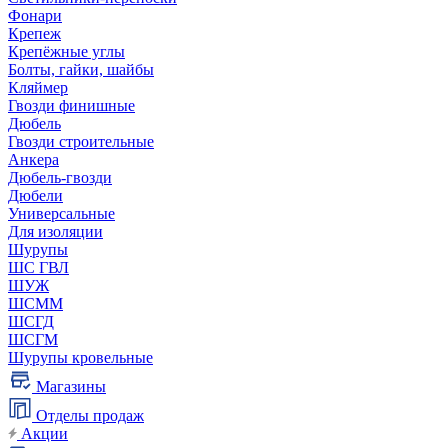
Фонари
Крепеж
Крепёжные углы
Болты, гайки, шайбы
Кляймер
Гвозди финишные
Дюбель
Гвозди строительные
Анкера
Дюбель-гвозди
Дюбели
Универсальные
Для изоляции
Шурупы
ШС ГВЛ
ШУЖ
ШСММ
ШСГД
ШСГМ
Шурупы кровельные
Магазины
Отделы продаж
Акции