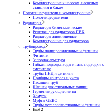
Комплектующие к насосам, насосным
станциям и бакам
Полотенцесушители и комплектующие
Полотенцесушители
Радиаторы
Радиаторы биметаллические
Решетки для радиаторов ПВХ
Радиаторы алюминиевые
Комплектующие для радиаторов
Трубопровод
Трубы полипропиленовые и фитинги
Фитинги
Запорная арматура
Гибкая подводка воды и газа, подводки к
смесителю
Трубы ПНД и фитинги
Приборы контроля и учета
Изоляция труб
Шланги для стиральных машин
Герметизирующие ленты
Хомуты
Муфты GEBO
Трубы металлопластиковые и фитинги
Ещё 2