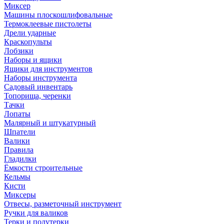
Миксер
Машины плоскошлифовальные
Термоклеевые пистолеты
Дрели ударные
Краскопульты
Лобзики
Наборы и ящики
Ящики для инструментов
Наборы инструмента
Садовый инвентарь
Топорища, черенки
Тачки
Лопаты
Малярный и штукатурный
Шпатели
Валики
Правила
Гладилки
Ёмкости строительные
Кельмы
Кисти
Миксеры
Отвесы, разметочный инструмент
Ручки для валиков
Терки и полутерки