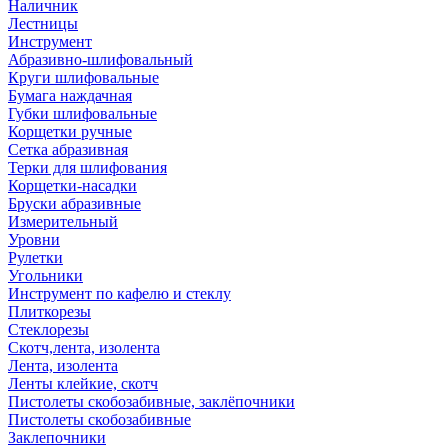
Наличник
Лестницы
Инструмент
Абразивно-шлифовальный
Круги шлифовальные
Бумага наждачная
Губки шлифовальные
Корщетки ручные
Сетка абразивная
Терки для шлифования
Корщетки-насадки
Бруски абразивные
Измерительный
Уровни
Рулетки
Угольники
Инструмент по кафелю и стеклу
Плиткорезы
Стеклорезы
Скотч,лента, изолента
Лента, изолента
Ленты клейкие, скотч
Пистолеты скобозабивные, заклёпочники
Пистолеты скобозабивные
Заклепочники