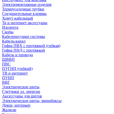
Электромонтажные изделия
Термоусадочные трубки
Соединительные клеммы
Хомут кабельный
Тв и интернет аксессуары
Изолента
Скобы
Кабеленесущие системы
Кабель-канал
Гофра ПВХ с протяжкой (гибкая)
Гофра ПНД с протяжкой
Кабель и провода
ШВВП
ПВС
ПУГНП (гибкий)
ТВ и интернет
ПУНП
ВВГ
Электрические щиты
Счетчики эл. энергии
Аксессуары для щитов
Электрические щиты, минибоксы
Декор, интерьер
Жалюзи