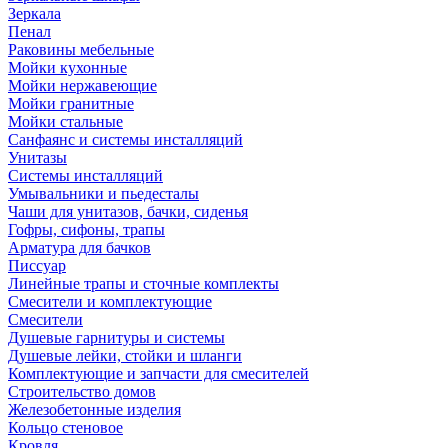
Зеркала
Пенал
Раковины мебельные
Мойки кухонные
Мойки нержавеющие
Мойки гранитные
Мойки стальные
Санфаянс и системы инсталляций
Унитазы
Системы инсталляций
Умывальники и пьедесталы
Чаши для унитазов, бачки, сиденья
Гофры, сифоны, трапы
Арматура для бачков
Писсуар
Линейные трапы и сточные комплекты
Смесители и комплектующие
Смесители
Душевые гарнитуры и системы
Душевые лейки, стойки и шланги
Комплектующие и запчасти для смесителей
Строительство домов
Железобетонные изделия
Кольцо стеновое
Кровля