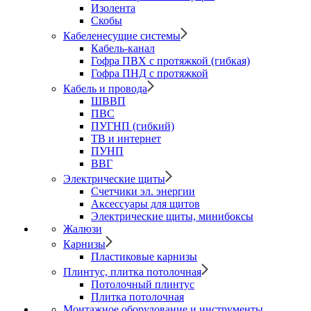
Изолента
Скобы
Кабеленесущие системы
Кабель-канал
Гофра ПВХ с протяжкой (гибкая)
Гофра ПНД с протяжкой
Кабель и провода
ШВВП
ПВС
ПУГНП (гибкий)
ТВ и интернет
ПУНП
ВВГ
Электрические щиты
Счетчики эл. энергии
Аксессуары для щитов
Электрические щиты, минибоксы
Жалюзи
Карнизы
Пластиковые карнизы
Плинтус, плитка потолочная
Потолочный плинтус
Плитка потолочная
Монтажное оборудование и инструменты