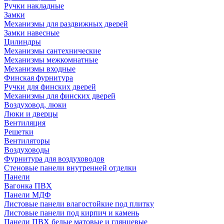
Ручки накладные
Замки
Механизмы для раздвижных дверей
Замки навесные
Цилиндры
Механизмы сантехнические
Механизмы межкомнатные
Механизмы входные
Финская фурнитура
Ручки для финских дверей
Механизмы для финских дверей
Воздуховод, люки
Люки и дверцы
Вентиляция
Решетки
Вентиляторы
Воздуховоды
Фурнитура для воздуховодов
Стеновые панели внутренней отделки
Панели
Вагонка ПВХ
Панели МДФ
Листовые панели влагостойкие под плитку
Листовые панели под кирпич и камень
Панели ПВХ белые матовые и глянцевые