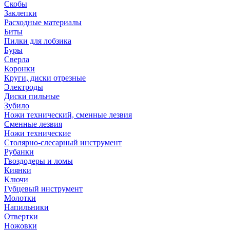
Скобы
Заклепки
Расходные материалы
Биты
Пилки для лобзика
Буры
Сверла
Коронки
Круги, диски отрезные
Электроды
Диски пильные
Зубило
Ножи технический, сменные лезвия
Сменные лезвия
Ножи технические
Столярно-слесарный инструмент
Рубанки
Гвоздодеры и ломы
Киянки
Ключи
Губцевый инструмент
Молотки
Напильники
Отвертки
Ножовки