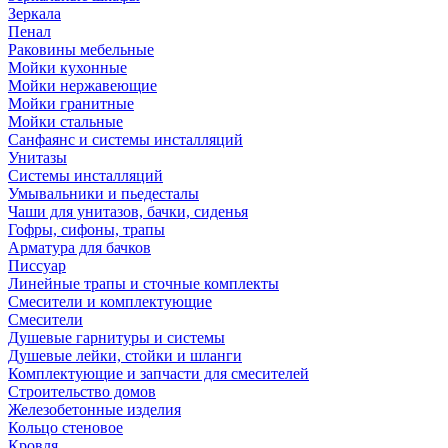
Зеркала
Пенал
Раковины мебельные
Мойки кухонные
Мойки нержавеющие
Мойки гранитные
Мойки стальные
Санфаянс и системы инсталляций
Унитазы
Системы инсталляций
Умывальники и пьедесталы
Чаши для унитазов, бачки, сиденья
Гофры, сифоны, трапы
Арматура для бачков
Писсуар
Линейные трапы и сточные комплекты
Смесители и комплектующие
Смесители
Душевые гарнитуры и системы
Душевые лейки, стойки и шланги
Комплектующие и запчасти для смесителей
Строительство домов
Железобетонные изделия
Кольцо стеновое
Кровля