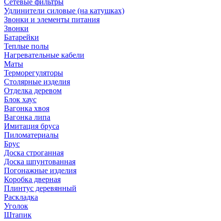
Сетевые фильтры
Удлинители силовые (на катушках)
Звонки и элементы питания
Звонки
Батарейки
Теплые полы
Нагревательные кабели
Маты
Терморегуляторы
Столярные изделия
Отделка деревом
Блок хаус
Вагонка хвоя
Вагонка липа
Имитация бруса
Пиломатериалы
Брус
Доска строганная
Доска шпунтованная
Погонажные изделия
Коробка дверная
Плинтус деревянный
Раскладка
Уголок
Штапик