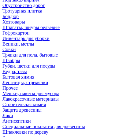
Обустройство дорог
Тротуарная плитка
Бордюр
Хозтовары
Шпагаты, шнуры бельевые
Гофрокартон
Инвентарь для уборки
Веники, метлы
Совки
Тряпки для пола, бытовые
Швабры
Губки, щетки для посуды
Вёдра, тазы
Бытовая химия
Лестницы, стремянки
Прочее
Мешки, пакеты для мусора
Лакокрасочные материалы
Строительная химия
Защита древесины
Лаки
Антисептики
Специальные покрытия для древесины
Шпаклевки по дереву