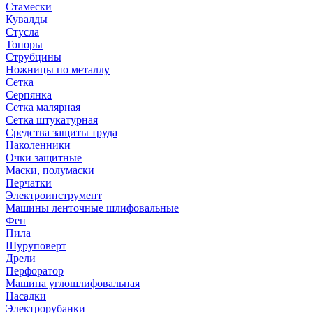
Стамески
Кувалды
Стусла
Топоры
Струбцины
Ножницы по металлу
Сетка
Серпянка
Сетка малярная
Сетка штукатурная
Средства защиты труда
Наколенники
Очки защитные
Маски, полумаски
Перчатки
Электроинструмент
Машины ленточные шлифовальные
Фен
Пила
Шуруповерт
Дрели
Перфоратор
Машина углошлифовальная
Насадки
Электрорубанки