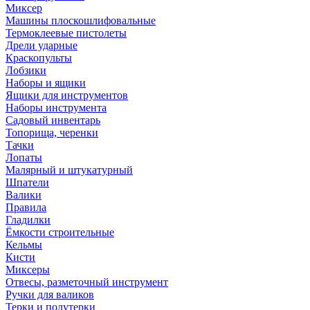
Миксер
Машины плоскошлифовальные
Термоклеевые пистолеты
Дрели ударные
Краскопульты
Лобзики
Наборы и ящики
Ящики для инструментов
Наборы инструмента
Садовый инвентарь
Топорища, черенки
Тачки
Лопаты
Малярный и штукатурный
Шпатели
Валики
Правила
Гладилки
Ёмкости строительные
Кельмы
Кисти
Миксеры
Отвесы, разметочный инструмент
Ручки для валиков
Терки и полутерки