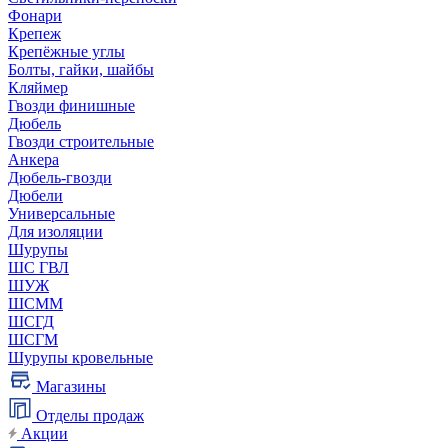
Фонари
Крепеж
Крепёжные углы
Болты, гайки, шайбы
Кляймер
Гвозди финишные
Дюбель
Гвозди строительные
Анкера
Дюбель-гвозди
Дюбели
Универсальные
Для изоляции
Шурупы
ШС ГВЛ
ШУЖ
ШСММ
ШСГД
ШСГМ
Шурупы кровельные
Магазины
Отделы продаж
Акции