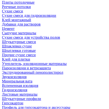
Плиты потолочные
Реечные потолки
Сухие смеси
Сухие смеси для гидроизоляции
Клей монтажный
Добавки для растворов
Цемент
Сыпучие материалы
Сухие смеси для устройства полов
Штукатурные смеси
Шпаклевки сухие
Шпатлевки готовые
Прочие сухие смеси
Клей для плитки
Утеплитель, изоляционные материалы
Пароизоляция и ветрозащита
Экструдированный пенополистирол
Звукоизоляция
Минеральная вата
Вспененная изоляция
Гидроизоляция
Листовые материалы
Штукатурные профили
Гипсокартон
Профиль для гипсокартона и аксессуары