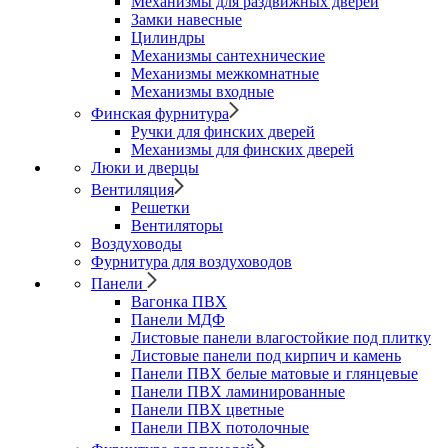
Механизмы для раздвижных дверей
Замки навесные
Цилиндры
Механизмы сантехнические
Механизмы межкомнатные
Механизмы входные
Финская фурнитура
Ручки для финских дверей
Механизмы для финских дверей
Люки и дверцы
Вентиляция
Решетки
Вентиляторы
Воздуховоды
Фурнитура для воздуховодов
Панели
Вагонка ПВХ
Панели МДФ
Листовые панели влагостойкие под плитку
Листовые панели под кирпич и камень
Панели ПВХ белые матовые и глянцевые
Панели ПВХ ламинированные
Панели ПВХ цветные
Панели ПВХ потолочные