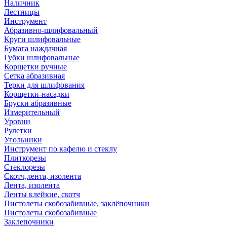
Наличник
Лестницы
Инструмент
Абразивно-шлифовальный
Круги шлифовальные
Бумага наждачная
Губки шлифовальные
Корщетки ручные
Сетка абразивная
Терки для шлифования
Корщетки-насадки
Бруски абразивные
Измерительный
Уровни
Рулетки
Угольники
Инструмент по кафелю и стеклу
Плиткорезы
Стеклорезы
Скотч,лента, изолента
Лента, изолента
Ленты клейкие, скотч
Пистолеты скобозабивные, заклёпочники
Пистолеты скобозабивные
Заклепочники