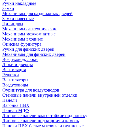
Ручки накладные
Замки
Механизмы для раздвижных дверей
Замки навесные
Цилиндры
Механизмы сантехнические
Механизмы межкомнатные
Механизмы входные
Финская фурнитура
Ручки для финских дверей
Механизмы для финских дверей
Воздуховод, люки
Люки и дверцы
Вентиляция
Решетки
Вентиляторы
Воздуховоды
Фурнитура для воздуховодов
Стеновые панели внутренней отделки
Панели
Вагонка ПВХ
Панели МДФ
Листовые панели влагостойкие под плитку
Листовые панели под кирпич и камень
Панели ПВХ белые матовые и глянцевые