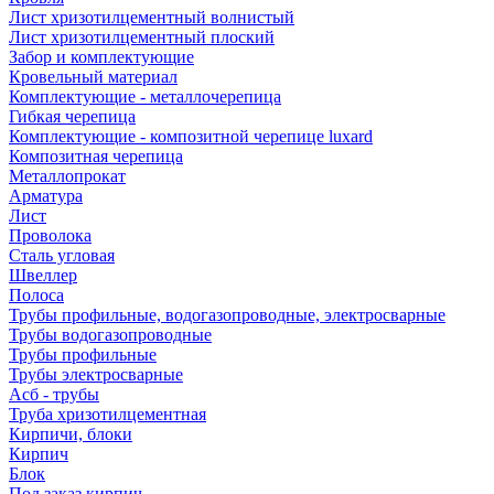
Лист хризотилцементный волнистый
Лист хризотилцементный плоский
Забор и комплектующие
Кровельный материал
Комплектующие - металлочерепица
Гибкая черепица
Комплектующие - композитной черепице luxard
Композитная черепица
Металлопрокат
Арматура
Лист
Проволока
Сталь угловая
Швеллер
Полоса
Трубы профильные, водогазопроводные, электросварные
Трубы водогазопроводные
Трубы профильные
Трубы электросварные
Асб - трубы
Труба хризотилцементная
Кирпичи, блоки
Кирпич
Блок
Под заказ кирпич