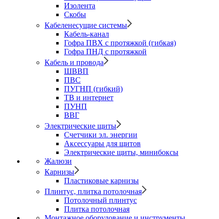
Изолента
Скобы
Кабеленесущие системы
Кабель-канал
Гофра ПВХ с протяжкой (гибкая)
Гофра ПНД с протяжкой
Кабель и провода
ШВВП
ПВС
ПУГНП (гибкий)
ТВ и интернет
ПУНП
ВВГ
Электрические щиты
Счетчики эл. энергии
Аксессуары для щитов
Электрические щиты, минибоксы
Жалюзи
Карнизы
Пластиковые карнизы
Плинтус, плитка потолочная
Потолочный плинтус
Плитка потолочная
Монтажное оборудование и инструменты