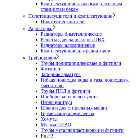
Комплектующие к насосам, насосным
станциям и бакам
Полотенцесушители и комплектующие
Полотенцесушители
Радиаторы
Радиаторы биметаллические
Решетки для радиаторов ПВХ
Радиаторы алюминиевые
Комплектующие для радиаторов
Трубопровод
Трубы полипропиленовые и фитинги
Фитинги
Запорная арматура
Гибкая подводка воды и газа, подводки к
смесителю
Трубы ПНД и фитинги
Приборы контроля и учета
Изоляция труб
Шланги для стиральных машин
Герметизирующие ленты
Хомуты
Муфты GEBO
Трубы металлопластиковые и фитинги
Ещё 2