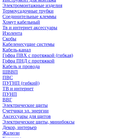
Электромонтажные изделия
Термоусадочные трубки
Соединительные клеммы
Хомут кабельный
Тв и интернет аксессуары
Изолента
Скобы
Кабеленесущие системы
Кабель-канал
Гофра ПВХ с протяжкой (гибкая)
Гофра ПНД с протяжкой
Кабель и провода
ШВВП
ПВС
ПУГНП (гибкий)
ТВ и интернет
ПУНП
ВВГ
Электрические щиты
Счетчики эл. энергии
Аксессуары для щитов
Электрические щиты, минибоксы
Декор, интерьер
Жалюзи