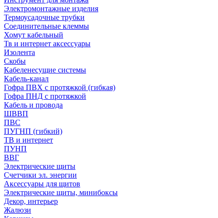
Электромонтажные изделия
Термоусадочные трубки
Соединительные клеммы
Хомут кабельный
Тв и интернет аксессуары
Изолента
Скобы
Кабеленесущие системы
Кабель-канал
Гофра ПВХ с протяжкой (гибкая)
Гофра ПНД с протяжкой
Кабель и провода
ШВВП
ПВС
ПУГНП (гибкий)
ТВ и интернет
ПУНП
ВВГ
Электрические щиты
Счетчики эл. энергии
Аксессуары для щитов
Электрические щиты, минибоксы
Декор, интерьер
Жалюзи