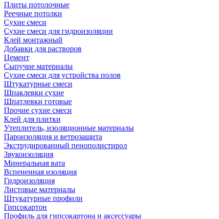
Плиты потолочные
Реечные потолки
Сухие смеси
Сухие смеси для гидроизоляции
Клей монтажный
Добавки для растворов
Цемент
Сыпучие материалы
Сухие смеси для устройства полов
Штукатурные смеси
Шпаклевки сухие
Шпатлевки готовые
Прочие сухие смеси
Клей для плитки
Утеплитель, изоляционные материалы
Пароизоляция и ветрозащита
Экструдированный пенополистирол
Звукоизоляция
Минеральная вата
Вспененная изоляция
Гидроизоляция
Листовые материалы
Штукатурные профили
Гипсокартон
Профиль для гипсокартона и аксессуары