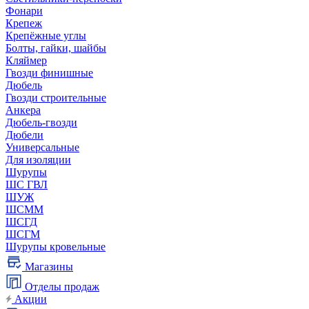
Фонари
Крепеж
Крепёжные углы
Болты, гайки, шайбы
Кляймер
Гвозди финишные
Дюбель
Гвозди строительные
Анкера
Дюбель-гвозди
Дюбели
Универсальные
Для изоляции
Шурупы
ШС ГВЛ
ШУЖ
ШСММ
ШСГД
ШСГМ
Шурупы кровельные
Магазины
Отделы продаж
Акции