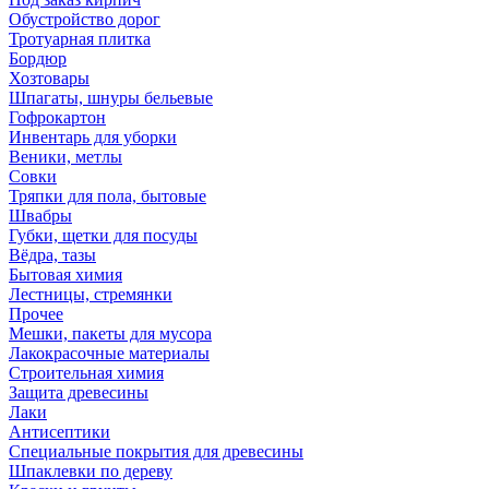
Обустройство дорог
Тротуарная плитка
Бордюр
Хозтовары
Шпагаты, шнуры бельевые
Гофрокартон
Инвентарь для уборки
Веники, метлы
Совки
Тряпки для пола, бытовые
Швабры
Губки, щетки для посуды
Вёдра, тазы
Бытовая химия
Лестницы, стремянки
Прочее
Мешки, пакеты для мусора
Лакокрасочные материалы
Строительная химия
Защита древесины
Лаки
Антисептики
Специальные покрытия для древесины
Шпаклевки по дереву