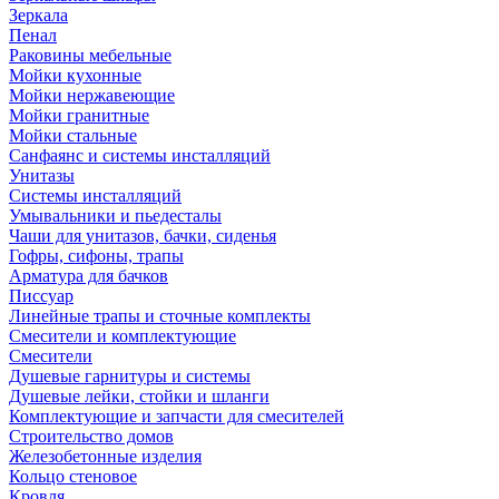
Зеркала
Пенал
Раковины мебельные
Мойки кухонные
Мойки нержавеющие
Мойки гранитные
Мойки стальные
Санфаянс и системы инсталляций
Унитазы
Системы инсталляций
Умывальники и пьедесталы
Чаши для унитазов, бачки, сиденья
Гофры, сифоны, трапы
Арматура для бачков
Писсуар
Линейные трапы и сточные комплекты
Смесители и комплектующие
Смесители
Душевые гарнитуры и системы
Душевые лейки, стойки и шланги
Комплектующие и запчасти для смесителей
Строительство домов
Железобетонные изделия
Кольцо стеновое
Кровля