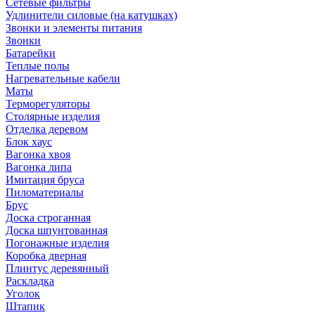
Сетевые фильтры
Удлинители силовые (на катушках)
Звонки и элементы питания
Звонки
Батарейки
Теплые полы
Нагревательные кабели
Маты
Терморегуляторы
Столярные изделия
Отделка деревом
Блок хаус
Вагонка хвоя
Вагонка липа
Имитация бруса
Пиломатериалы
Брус
Доска строганная
Доска шпунтованная
Погонажные изделия
Коробка дверная
Плинтус деревянный
Раскладка
Уголок
Штапик