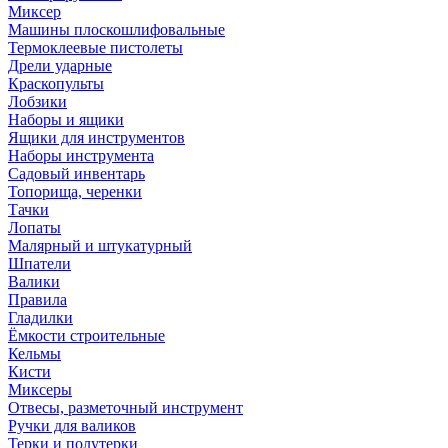
Миксер
Машины плоскошлифовальные
Термоклеевые пистолеты
Дрели ударные
Краскопульты
Лобзики
Наборы и ящики
Ящики для инструментов
Наборы инструмента
Садовый инвентарь
Топорища, черенки
Тачки
Лопаты
Малярный и штукатурный
Шпатели
Валики
Правила
Гладилки
Ёмкости строительные
Кельмы
Кисти
Миксеры
Отвесы, разметочный инструмент
Ручки для валиков
Терки и полутерки