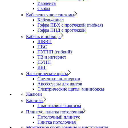
Изолента
Скобы
Кабеленесущие системы
Кабель-канал
Гофра ПВХ с протяжкой (гибкая)
Гофра ПНД с протяжкой
Кабель и провода
ШВВП
ПВС
ПУГНП (гибкий)
ТВ и интернет
ПУНП
ВВГ
Электрические щиты
Счетчики эл. энергии
Аксессуары для щитов
Электрические щиты, минибоксы
Жалюзи
Карнизы
Пластиковые карнизы
Плинтус, плитка потолочная
Потолочный плинтус
Плитка потолочная
Монтажное оборудование и инструменты