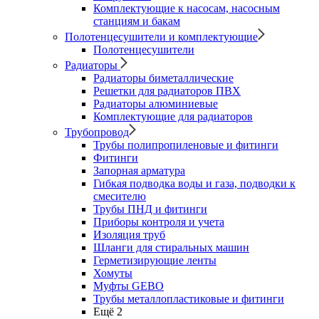
Комплектующие к насосам, насосным
станциям и бакам
Полотенцесушители и комплектующие
Полотенцесушители
Радиаторы
Радиаторы биметаллические
Решетки для радиаторов ПВХ
Радиаторы алюминиевые
Комплектующие для радиаторов
Трубопровод
Трубы полипропиленовые и фитинги
Фитинги
Запорная арматура
Гибкая подводка воды и газа, подводки к
смесителю
Трубы ПНД и фитинги
Приборы контроля и учета
Изоляция труб
Шланги для стиральных машин
Герметизирующие ленты
Хомуты
Муфты GEBO
Трубы металлопластиковые и фитинги
Ещё 2