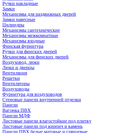
Ручки накладные
Замки
Механизмы для раздвижных дверей
Замки навесные
Цилиндры
Механизмы сантехнические
Механизмы межкомнатные
Механизмы входные
Финская фурнитура
Ручки для финских дверей
Механизмы для финских дверей
Воздуховод, люки
Люки и дверцы
Вентиляция
Решетки
Вентиляторы
Воздуховоды
Фурнитура для воздуховодов
Стеновые панели внутренней отделки
Панели
Вагонка ПВХ
Панели МДФ
Листовые панели влагостойкие под плитку
Листовые панели под кирпич и камень
Панели ПВХ белые матовые и глянцевые