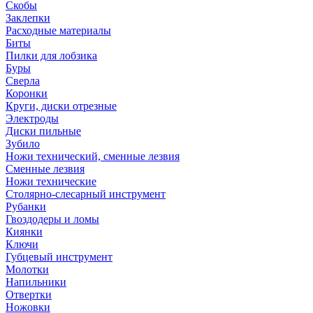
Скобы
Заклепки
Расходные материалы
Биты
Пилки для лобзика
Буры
Сверла
Коронки
Круги, диски отрезные
Электроды
Диски пильные
Зубило
Ножи технический, сменные лезвия
Сменные лезвия
Ножи технические
Столярно-слесарный инструмент
Рубанки
Гвоздодеры и ломы
Киянки
Ключи
Губцевый инструмент
Молотки
Напильники
Отвертки
Ножовки