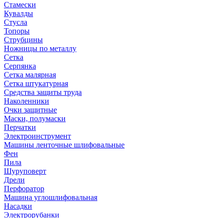
Стамески
Кувалды
Стусла
Топоры
Струбцины
Ножницы по металлу
Сетка
Серпянка
Сетка малярная
Сетка штукатурная
Средства защиты труда
Наколенники
Очки защитные
Маски, полумаски
Перчатки
Электроинструмент
Машины ленточные шлифовальные
Фен
Пила
Шуруповерт
Дрели
Перфоратор
Машина углошлифовальная
Насадки
Электрорубанки