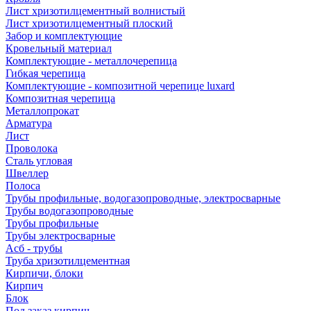
Лист хризотилцементный волнистый
Лист хризотилцементный плоский
Забор и комплектующие
Кровельный материал
Комплектующие - металлочерепица
Гибкая черепица
Комплектующие - композитной черепице luxard
Композитная черепица
Металлопрокат
Арматура
Лист
Проволока
Сталь угловая
Швеллер
Полоса
Трубы профильные, водогазопроводные, электросварные
Трубы водогазопроводные
Трубы профильные
Трубы электросварные
Асб - трубы
Труба хризотилцементная
Кирпичи, блоки
Кирпич
Блок
Под заказ кирпич