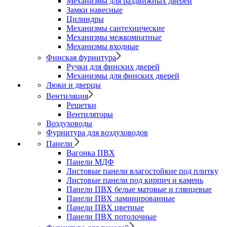
Механизмы для раздвижных дверей
Замки навесные
Цилиндры
Механизмы сантехнические
Механизмы межкомнатные
Механизмы входные
Финская фурнитура
Ручки для финских дверей
Механизмы для финских дверей
Люки и дверцы
Вентиляция
Решетки
Вентиляторы
Воздуховоды
Фурнитура для воздуховодов
Панели
Вагонка ПВХ
Панели МДФ
Листовые панели влагостойкие под плитку
Листовые панели под кирпич и камень
Панели ПВХ белые матовые и глянцевые
Панели ПВХ ламинированные
Панели ПВХ цветные
Панели ПВХ потолочные