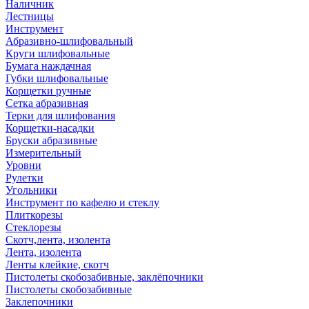
Наличник
Лестницы
Инструмент
Абразивно-шлифовальный
Круги шлифовальные
Бумага наждачная
Губки шлифовальные
Корщетки ручные
Сетка абразивная
Терки для шлифования
Корщетки-насадки
Бруски абразивные
Измерительный
Уровни
Рулетки
Угольники
Инструмент по кафелю и стеклу
Плиткорезы
Стеклорезы
Скотч,лента, изолента
Лента, изолента
Ленты клейкие, скотч
Пистолеты скобозабивные, заклёпочники
Пистолеты скобозабивные
Заклепочники